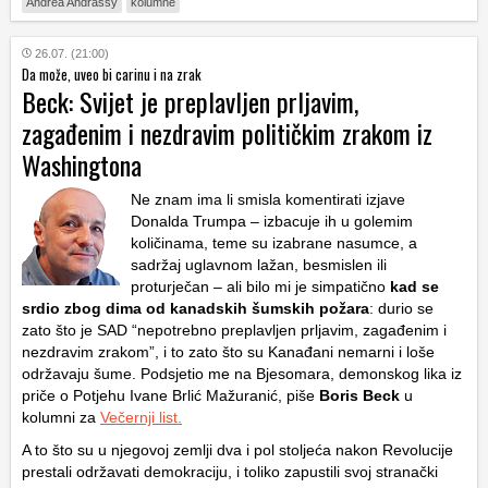
Andrea Andrassy
kolumne
26.07. (21:00)
Da može, uveo bi carinu i na zrak
Beck: Svijet je preplavljen prljavim,
zagađenim i nezdravim političkim zrakom iz
Washingtona
Ne znam ima li smisla komentirati izjave
Donalda Trumpa – izbacuje ih u golemim
količinama, teme su izabrane nasumce, a
sadržaj uglavnom lažan, besmislen ili
proturječan – ali bilo mi je simpatično
kad se
srdio zbog dima od kanadskih šumskih požara
: durio se
zato što je SAD “nepotrebno preplavljen prljavim, zagađenim i
nezdravim zrakom”, i to zato što su Kanađani nemarni i loše
održavaju šume. Podsjetio me na Bjesomara, demonskog lika iz
priče o Potjehu Ivane Brlić Mažuranić, piše
Boris Beck
u
kolumni za
Večernji list.
A to što su u njegovoj zemlji dva i pol stoljeća nakon Revolucije
prestali održavati demokraciju, i toliko zapustili svoj stranački