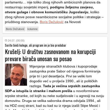
parlamentu… nije toliko zbog njihovih ambicioznih planova da
restauriraju sovjetski imperij,
podignu željeznu zavjesu,
otvore gulage i obnove komunističku Jugoslaviju
, koliko
zbog njihove posve neambiciozne socijalne politike i strategije –
priuštivog stanovanja.
Boris Dežulović
za Novosti
Boris Dežulović
kolumne
24.07. (00:00)
Sorite bivši kolege, ali program im je bio predobar
Krušelj: U društvu zasnovanom na korupciji
prevare birača unosan su posao
Mijenjanje stranačkih klubova i kupoprodaje
zastupnika prate Sabor od njegova formiranja
prije tri i pol desetljeća. Prvi se veliki lom
dogodio već u proljeće 1990., ali iz političkih
razloga.
Tada je većina srpskih zastupnika
SDP-a istupila iz stranke i mahom prešla
u novoformirane
srpske stranke, od kojih su neke sudjelovale i u agresiji na svoju
domovinu. Druga se velika saborska drama odvijala 1994., ali
na HDZ-ovoj strani, kad su kad su iz njega izašli Stipe Mesić i