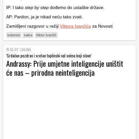
IP: I tako
step by step
dođemo do ustaške države.
AP: Pardon, ja je nikad neću tako zvati.
Zamišljeni razgovor u režiji
Viktora Ivančića
za Novosti
kolumne
satira
Viktor Ivančić
31.07. (15:00)
'Srdačan pozdrav i sretan toplinski val svima koji slave'
Andrassy: Prije umjetne inteligencije uništit
će nas – prirodna neinteligencija