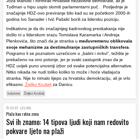
Joža Manolić i formirali Hrvatske nezavisne demokrate, ali je
Tuđman u hipu uspio slomiti parlamentarni puč. . Posljednje je
značajnije HDZ-ovo previranje bilo kad su se početkom 2000-ih
godina Ivo Sanader i Ivić Pašalić borili za lidersku poziciju.
Indikativno je da do značajnijeg kadrovskog preskakanja nije
došlo ni u liderskom srazu Tomislava Karamarka i Andreja
Plenkovića, što znači da je stranka u
međuvremenu oblikovala
svoje mehanizme za destimuliranje zastupničkih transfera
.
Poigramo li se poznatom uzrečicom o „batini i mrkvi“, težište je
prebačeno na ono potonje, jer je svaki zastupnik znao da je
HDZ uvijek puno unosniji izbor od svake potencijalna alternative.
Nitko nikada ne nudi toliko koliko to može i hoće vladajuća
stranka. Nije to nimalo lijepo za hrvatsku demokraciju, ali je vrlo
efikasno.
Željko Krušelj
za Danicu.
kolumne
Željko Krušelj
22.07. (21:00)
Plaža kao ratna zona
Svi ih znamo: 14 tipova ljudi koji nam redovito
pokvare ljeto na plaži