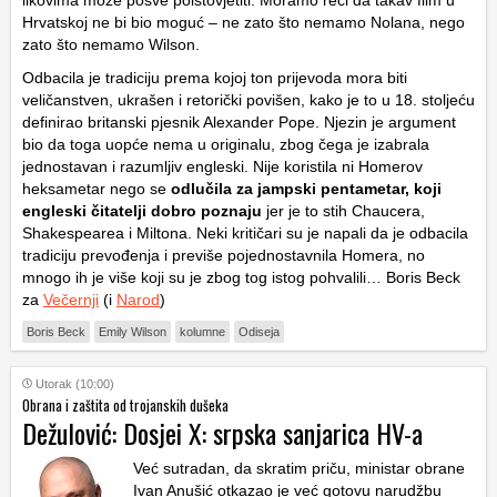
likovima može posve poistovjetiti. Moramo reći da takav film u
Hrvatskoj ne bi bio moguć – ne zato što nemamo Nolana, nego
zato što nemamo Wilson.
Odbacila je tradiciju prema kojoj ton prijevoda mora biti
veličanstven, ukrašen i retorički povišen, kako je to u 18. stoljeću
definirao britanski pjesnik Alexander Pope. Njezin je argument
bio da toga uopće nema u originalu, zbog čega je izabrala
jednostavan i razumljiv engleski. Nije koristila ni Homerov
heksametar nego se
odlučila za jampski pentametar, koji
engleski čitatelji dobro poznaju
jer je to stih Chaucera,
Shakespearea i Miltona. Neki kritičari su je napali da je odbacila
tradiciju prevođenja i previše pojednostavnila Homera, no
mnogo ih je više koji su je zbog tog istog pohvalili… Boris Beck
za
Večernji
(i
Narod
)
Boris Beck
Emily Wilson
kolumne
Odiseja
Utorak (10:00)
Obrana i zaštita od trojanskih dušeka
Dežulović: Dosjei X: srpska sanjarica HV-a
Već sutradan, da skratim priču, ministar obrane
Ivan Anušić otkazao je već gotovu narudžbu