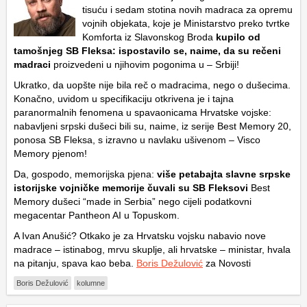
tisuću i sedam stotina novih madraca za opremu
vojnih objekata, koje je Ministarstvo preko tvrtke
Komforta iz Slavonskog Broda
kupilo od
tamošnjeg SB Fleksa: ispostavilo se, naime, da su rečeni
madraci
proizvedeni u njihovim pogonima u – Srbiji!
Ukratko, da uopšte nije bila reč o madracima, nego o dušecima.
Konačno, uvidom u specifikaciju otkrivena je i tajna
paranormalnih fenomena u spavaonicama Hrvatske vojske:
nabavljeni srpski dušeci bili su, naime, iz serije Best Memory 20,
ponosa SB Fleksa, s izravno u navlaku ušivenom – Visco
Memory pjenom!
Da, gospodo, memorijska pjena:
više petabajta slavne srpske
istorijske vojničke memorije čuvali su SB Fleksovi
Best
Memory dušeci “made in Serbia” nego cijeli podatkovni
megacentar Pantheon AI u Topuskom.
A Ivan Anušić? Otkako je za Hrvatsku vojsku nabavio nove
madrace – istinabog, mrvu skuplje, ali hrvatske – ministar, hvala
na pitanju, spava kao beba.
Boris Dežulović
za Novosti
Boris Dežulović
kolumne