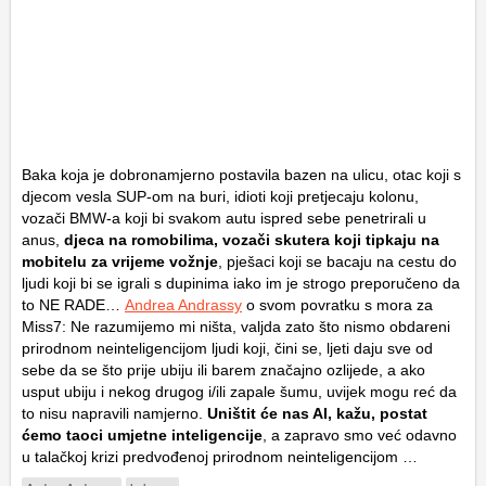
Baka koja je dobronamjerno postavila bazen na ulicu, otac koji s
djecom vesla SUP-om na buri, idioti koji pretjecaju kolonu,
vozači BMW-a koji bi svakom autu ispred sebe penetrirali u
anus,
djeca na romobilima, vozači skutera koji tipkaju na
mobitelu za vrijeme vožnje
, pješaci koji se bacaju na cestu do
ljudi koji bi se igrali s dupinima iako im je strogo preporučeno da
to NE RADE…
Andrea Andrassy
o svom povratku s mora za
Miss7: Ne razumijemo mi ništa, valjda zato što nismo obdareni
prirodnom neinteligencijom ljudi koji, čini se, ljeti daju sve od
sebe da se što prije ubiju ili barem značajno ozlijede, a ako
usput ubiju i nekog drugog i/ili zapale šumu, uvijek mogu reć da
to nisu napravili namjerno.
Uništit će nas AI, kažu, postat
ćemo taoci umjetne inteligencije
, a zapravo smo već odavno
u talačkoj krizi predvođenoj prirodnom neinteligencijom …