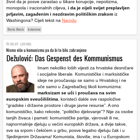
život da je posve zarastao u šikare korupcije, nepotizma,
monopola i iracionalnih ciljeva,
i da je cijeli svijet preplavljen
prljavim, zagađenim i nezdravim političkim zrakom
iz
Washingona? Cijeli tekst na
Narodu
Boris Beck
kolumne
26.07. (20:00)
Nismo više u komunizmu pa da bi to bilo zabranjeno
Dežulović: Das Gespenst des Kommunismus
Imam nekoliko loših vijesti za hrvatske desničare
i socijalne liberale. Komunističke i marksističke
ideje ne proučavaju se samo u Hrvatskoj i ne
uče samo u Zagrebačkoj školi komunizma:
marksizam se uči i proučava na svim
europskim sveučilištima
, koristeći dakle sve raspoložive
“gradske i državne prostore i druge javne resurse”. A ono
komunističko, kako rekoste, “političko djelovanje”? Nije za osobe
tanjih živaca i pameti: komunističke partije, vjerovali ili ne,
najnormalnije djeluju u većini europskih država, a dvije takve,
sve sa srpom i čekićem u grbu, posve legalno djeluju čak i u
Sjedinjenim Državama! Komunista, štoviše, ima i u Europskom