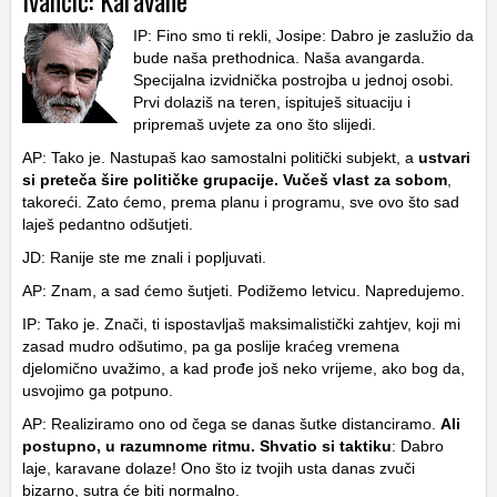
Ivančić: Karavane
IP: Fino smo ti rekli, Josipe: Dabro je zaslužio da
bude naša prethodnica. Naša avangarda.
Specijalna izvidnička postrojba u jednoj osobi.
Prvi dolaziš na teren, ispituješ situaciju i
pripremaš uvjete za ono što slijedi.
AP: Tako je. Nastupaš kao samostalni politički subjekt, a
ustvari
si preteča šire političke grupacije. Vučeš vlast za sobom
,
takoreći. Zato ćemo, prema planu i programu, sve ovo što sad
laješ pedantno odšutjeti.
JD: Ranije ste me znali i popljuvati.
AP: Znam, a sad ćemo šutjeti. Podižemo letvicu. Napredujemo.
IP: Tako je. Znači, ti ispostavljaš maksimalistički zahtjev, koji mi
zasad mudro odšutimo, pa ga poslije kraćeg vremena
djelomično uvažimo, a kad prođe još neko vrijeme, ako bog da,
usvojimo ga potpuno.
AP: Realiziramo ono od čega se danas šutke distanciramo.
Ali
postupno, u razumnome ritmu. Shvatio si taktiku
: Dabro
laje, karavane dolaze! Ono što iz tvojih usta danas zvuči
bizarno, sutra će biti normalno.