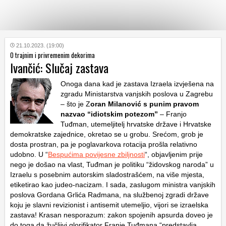
KATEGORIJE
21.10.2023. (19:00)
O trajnim i privremenim dekorima
Ivančić: Slučaj zastava
HRVATSKI
WEB
Onoga dana kad je zastava Izraela izvješena na
zgradu Ministarstva vanjskih poslova u Zagrebu
– što je Z
oran Milanović s punim pravom
nazvao “idiotskim potezom”
– Franjo
Tuđman, utemeljitelj hrvatske države i Hrvatske
demokratske zajednice, okretao se u grobu. Srećom, grob je
dosta prostran, pa je poglavarkova rotacija prošla relativno
udobno. U “
Bespućima povijesne zbiljnosti
“, objavljenim prije
nego je došao na vlast, Tuđman je politiku “židovskog naroda” u
Izraelu s posebnim autorskim sladostrašćem, na više mjesta,
etiketirao kao judeo-nacizam. I sada, zaslugom ministra vanjskih
poslova Gordana Grlića Radmana, na službenoj zgradi države
koju je slavni revizionist i antisemit utemeljio, vijori se izraelska
zastava! Krasan nesporazum: zakon spojenih apsurda doveo je
do toga da žučljivi glorifikator Franje Tuđmana “predstavlja