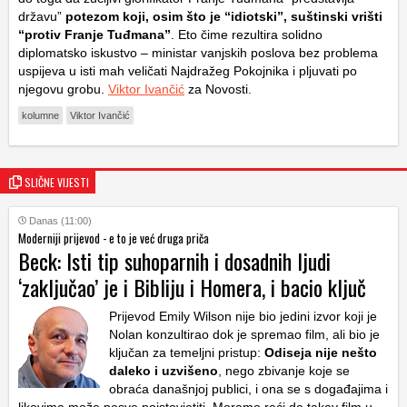
državu”
potezom koji, osim što je “idiotski”, suštinski vrišti
“protiv Franje Tuđmana”
. Eto čime rezultira solidno
diplomatsko iskustvo – ministar vanjskih poslova bez problema
uspijeva u isti mah veličati Najdražeg Pokojnika i pljuvati po
njegovu grobu.
Viktor Ivančić
za Novosti.
kolumne
Viktor Ivančić
SLIČNE VIJESTI
Danas (11:00)
Moderniji prijevod - e to je već druga priča
Beck: Isti tip suhoparnih i dosadnih ljudi
‘zaključao’ je i Bibliju i Homera, i bacio ključ
Prijevod Emily Wilson nije bio jedini izvor koji je
Nolan konzultirao dok je spremao film, ali bio je
ključan za temeljni pristup:
Odiseja nije nešto
daleko i uzvišeno
, nego zbivanje koje se
obraća današnjoj publici, i ona se s događajima i