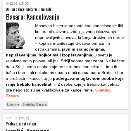
02.08. (15:00)
Oni su cancel kulturu i izmislili
Basara: Kancelovanje
Masovna histerija poznata kao kancelovanje iliti
kultura otkazivanja zbog „javnog iskazivanja
neprihvatljivih stavova, kršenja društvenih normi“
– koja se manifestuje društvenomrežnim
ostrakizmima,
javnim sramoćenjima,
napušavanjima, bojkotima i izopštavanjima
, u svetu je
relativno nova pojava, ali je u Srbiji veoma star zanat. Ne kažem
da u Srbiji nema osoba koje ne bi trebalo kancelirati – ima ih
tušta i tma – ali nekako mi upada u oči da su, bar u Srbiji – i bar
u prošlosti – kanceliranju
podvrgavane uglavnom osobe koje
i nije trebalo kancelirati
ili 2 osobe koje je trebalo kancelirati
pre nego što su se kvalifikovale za kanceliranje.
Svetislav
Basara
kolumne
Svetislav Basara
31.07. (22:00)
Prolaze, a psi ostaju