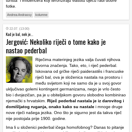
turista” i influencera koji teroriziraju vlastitu djecu radi dobre
fotke.
Andrea Andrassy
kolumne
22.07. (13:00)
Kad je bal, nek je...
Jergović: Nekoliko riječi o tome kako je
nastao pederbal
Riječima materinjeg jezika valja čuvati njihova
izvorna značenja. Tako, eto, i riječ pederbal.
Iskovana od grčke riječi paiderastḗs i francuske
riječi bal, ova je složenica nastala na prostoru i
među svijetom koji ne samo da je u svoj govor
uključivao golemi kontingent germanizama, nego je vrlo često
bio i dvojezičan, pa je u obiteljskom govoru slobodno kombinirao
njemački s hrvatskim.
Riječ pederbal nastala je iz darovitog i
domišljatog ruganja, onako kako su nastale
i mnoge druge
nove riječi našega jezika. Ono što je sigurno jest da takva riječ
nije postojala prije 1900. godine.
Ima li u složenici pederbal ičega homofobnog? Danas to pitanje