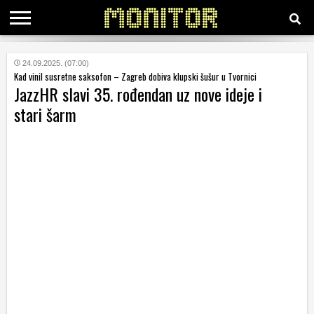
KATEGORIJE
24.09.2025. (07:00)
Kad vinil susretne saksofon – Zagreb dobiva klupski šušur u Tvornici
JazzHR slavi 35. rođendan uz nove ideje i
HRVATSKI
stari šarm
WEB