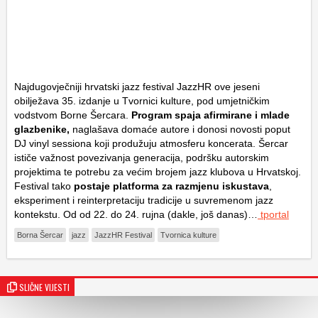
Najdugovječniji hrvatski jazz festival JazzHR ove jeseni
obilježava 35. izdanje u Tvornici kulture, pod umjetničkim
vodstvom Borne Šercara.
Program spaja afirmirane i mlade
glazbenike,
naglašava domaće autore i donosi novosti poput
DJ vinyl sessiona koji produžuju atmosferu koncerata. Šercar
ističe važnost povezivanja generacija, podršku autorskim
projektima te potrebu za većim brojem jazz klubova u Hrvatskoj.
Festival tako
postaje platforma za razmjenu iskustava
,
eksperiment i reinterpretaciju tradicije u suvremenom jazz
kontekstu. Od od 22. do 24. rujna (dakle, još danas)…
tportal
Borna Šercar
jazz
JazzHR Festival
Tvornica kulture
SLIČNE VIJESTI