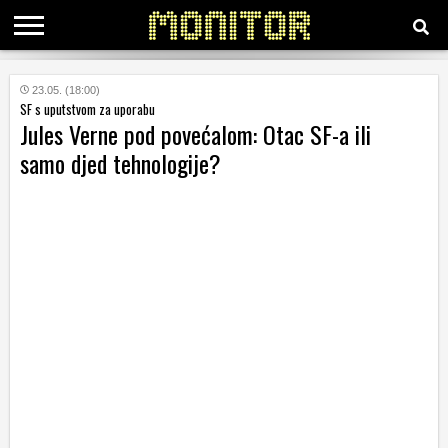
KATEGORIJE
23.05. (18:00)
SF s uputstvom za uporabu
Jules Verne pod povećalom: Otac SF-a ili
HRVATSKI
samo djed tehnologije?
WEB