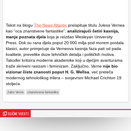
Tekst na blogu
The News Atlantic
preispituje titulu Julesa Vernea
kao “oca znanstvene fantastike”,
analizirajući četiri kasnija,
manje poznata djela
koja je reizdao Wesleyan University
Press. Dok su rana djela poput 20.000 milja pod morem postala
klasici, autor primjećuje da Verneova kasnija faza pati od pada
kvalitete, prevelike doze tehničkih detalja i političkih motiva.
Također kritizira moderne akademike koji u dječjim avanturama
traže skriveni rasizam i feminizam. Zaključno, Verne
nije bio
vizionar čiste znanosti poput H. G. Wellsa
, već preteča
modernog tehnološkog trilera – svojevrsni Michael Crichton 19.
stoljeća.
Jules Verne
znanstvena fantastika
SLIČNE VIJESTI