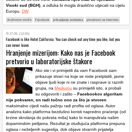
Visoki sud (BGH)
, a odluka bi mogla drastično utjecati na cijelu
Europu.
DW
društvene mreže
Facebook
prikupljanje podataka
privatnost na Internetu
27.05. (13:00)
Facebook is like Hotel California. You can check out any time you like, but you
can never leave
Hranjenje mizerijom: Kako nas je Facebook
pretvorio u laboratorijske štakore
Ako ste i vi primijetili da vam Facebook sam
prikazuje stvari na koje se niste pretplatili, javne
objave ljudi koje ni ne znate i rasprave iz raznih
grupa, na
Mediumu
su primijetili isto, a probali
su odgovoriti i zašto –
Facebookov algoritam
nije pokvaren, on radi točno ono za što je stvoren
:
maksimalno cijedi našu pažnju radi profita od oglasa. Autor
analizira kako platforma bezdušno koristi napredno praćenje (od
brzine skrolanja do pokreta miša) kako bi manipulirala našim
dopaminskim petljama. Rezultat je otuđujuća platforma prepuna
oglasa i neželjenih sugestija, dok objave stvarnih prijatelja