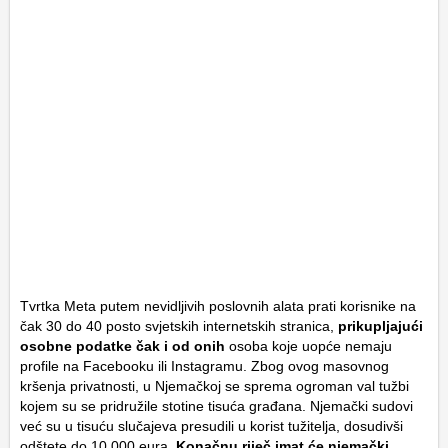
Tvrtka Meta putem nevidljivih poslovnih alata prati korisnike na
čak 30 do 40 posto svjetskih internetskih stranica,
prikupljajući
osobne podatke čak i od onih
osoba koje uopće nemaju
profile na Facebooku ili Instagramu. Zbog ovog masovnog
kršenja privatnosti, u Njemačkoj se sprema ogroman val tužbi
kojem su se pridružile stotine tisuća građana. Njemački sudovi
već su u tisuću slučajeva presudili u korist tužitelja, dosudivši
odštete do 10.000 eura.
Konačnu riječ imat će njemački