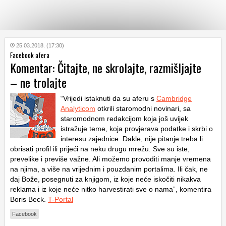
KATEGORIJE
25.03.2018. (17:30)
Facebook afera
Komentar: Čitajte, ne skrolajte, razmišljajte
HRVATSKI
– ne trolajte
WEB
“Vrijedi istaknuti da su aferu s
Cambridge
Analyticom
otkrili staromodni novinari, sa
staromodnom redakcijom koja još uvijek
istražuje teme, koja provjerava podatke i skrbi o
interesu zajednice. Dakle, nije pitanje treba li
obrisati profil ili prijeći na neku drugu mrežu. Sve su iste,
prevelike i previše važne. Ali možemo provoditi manje vremena
na njima, a više na vrijednim i pouzdanim portalima. Ili čak, ne
daj Bože, posegnuti za knjigom, iz koje neće iskočiti nikakva
reklama i iz koje neće nitko harvestirati sve o nama”, komentira
Boris Beck.
T-Portal
Facebook