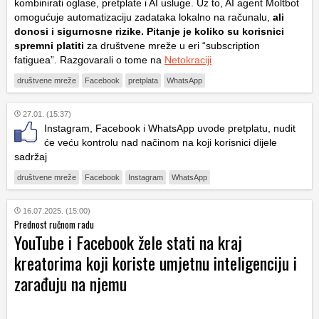
kombinirati oglase, pretplate i AI usluge. Uz to, AI agent Moltbot
omogućuje automatizaciju zadataka lokalno na računalu,
ali
donosi i sigurnosne rizike. Pitanje je koliko su korisnici
spremni platiti
za društvene mreže u eri “subscription
fatiguea”. Razgovarali o tome na
Netokraciji
društvene mreže
Facebook
pretplata
WhatsApp
27.01. (15:37)
Instagram, Facebook i WhatsApp uvode pretplatu, nudit
će veću kontrolu nad načinom na koji korisnici dijele
sadržaj
društvene mreže
Facebook
Instagram
WhatsApp
16.07.2025. (15:00)
Prednost ručnom radu
YouTube i Facebook žele stati na kraj
kreatorima koji koriste umjetnu inteligenciju i
zarađuju na njemu