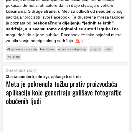
pokušati demotivirati autore da ih i dalje stvaraju u velikim
količinama. S druge strane, u Meti su odlučili od neautentičnog
sadržaja “pročistiti” svoj Facebook. Ta društvena mreža također
je poznata po
beskonačnom dijeljenju “jednih te istih”
sadržaja, a u svemu tome originalni se autori izgube
i ne
mogu doći do ciljane publike. Facebook će tako pojačati mjere
za otkrivanje neoriginalnog sadržaja.
Bug
AI generirani sadržaj
Facebook
umjetna inteligencija
umjetno
video
YouTube
12.06.2025. (23:00)
Skini se sam ako ti je do toga, aplikacija ti ne treba
Meta je pokrenula tužbu protiv proizvođača
aplikacija koje generiraju golišave fotografije
obučenih ljudi