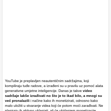
YouTube je preplavljen neautentičnim sadržajima, koji
kompiliraju tuđe radove, a izrađeni su u pravilu uz pomoć alata
generativne umjetne inteligencije. Danas je takve
video
sadržaje lakše izrađivati no što je to ikad bilo, a mnogi su
već pronalazili
i načine kako ih monetizirati, odnosno kako
malo uložiti u stvaranje videa koji će potom moći zarađivati. Ne
planiraju ih aktivno uklanjati, ali će ukidanjem monetizacije