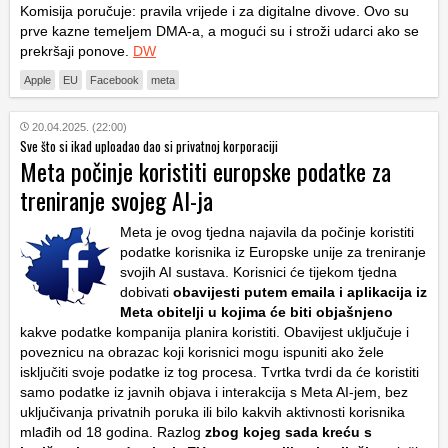
Komisija poručuje: pravila vrijede i za digitalne divove. Ovo su
prve kazne temeljem DMA-a, a mogući su i stroži udarci ako se
prekršaji ponove.
DW
Apple
EU
Facebook
meta
20.04.2025. (22:00)
Sve što si ikad uploadao dao si privatnoj korporaciji
Meta počinje koristiti europske podatke za
treniranje svojeg AI-ja
Meta je ovog tjedna najavila da počinje koristiti
podatke korisnika iz Europske unije za treniranje
svojih AI sustava. Korisnici će tijekom tjedna
dobivati
obavijesti putem emaila i aplikacija iz
Meta obitelji u kojima će biti objašnjeno
kakve podatke kompanija planira koristiti. Obavijest uključuje i
poveznicu na obrazac koji korisnici mogu ispuniti ako žele
isključiti svoje podatke iz tog procesa. Tvrtka tvrdi da će koristiti
samo podatke iz javnih objava i interakcija s Meta AI-jem, bez
uključivanja privatnih poruka ili bilo kakvih aktivnosti korisnika
mlađih od 18 godina. Razlog
zbog kojeg sada kreću s