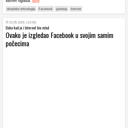
sličnih oglasa.
Bug
deepfake tehnologija
Facebook
golotinja
Internet
22.05.2025. (13:00)
Doba kad je i Internet bio mlad
Ovako je izgledao Facebook u svojim samim
počecima