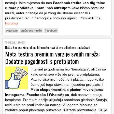
nestaju. Iako svjestan da nas
Facebook tretira kao digitalne
rudare podataka i hrani nas mizerijom
kako bismo ostali na
mreži, autor priznaje da je zbog društvene ovisnosti i
praktičnosti račun nemoguće potpuno ugasiti. Primijetili i na
Forumu
Algoritam
društvene mreže
Facebook
03.02. (19:00)
Nešto kao parking, ali na Internetu - svi bi sve odjednom naplaćivali
Meta testira premium verzije svojih mreža:
Dodatne pogodnosti s pretplatom
Internet je godinama bio “besplatan”, ali čini se
kako svijet sve više ide prema pretplatama.
Pitanje više nije hoćemo li plaćati, nego koliko
ćemo još toga staviti na mjesečnu pretplatu. I
Meta eksperimentira s plaćenim verzijama
Instagrama, Facebooka i WhatsAppa
, dok osnovne ostaju
besplatne. Premium opcije uključuju anonimno gledanje Storyja,
uvid u tko ne prati korisnika natrag i AI agenta Manusa za
zadatke poput planiranja putovanja ili izrade prezentacija. Cilj je