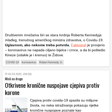
Društvenim mrežama širi se stara tvrdnja Roberta Kennedyja
mlađeg, trenutnog američkog ministra zdravstva, o Covidu-19.
Uglavnom, ako nekome treba potvrda
,
Faktograf
je provjerio
– koronavirus ne napada ciljano bijelce i crnce, a da bi poštedio
Kineze (odakle je i krenuo) te Židove.
COVID-19
koronavirus
Robert Kennedy Jr.
02.03.2025. (09:00)
Misli na druge
Otkrivene kronične nuspojave cjepiva protiv
korone
Cjepiva protiv covida-19 spasila su milijune
života, no neka istraživanja pokazuju rijetke
kronične nuspojave poznate kao