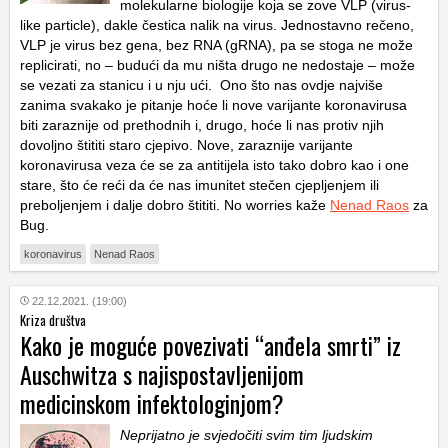
molekularne biologije koja se zove VLP (virus-
like particle), dakle čestica nalik na virus. Jednostavno rečeno,
VLP je virus bez gena, bez RNA (gRNA), pa se stoga ne može
replicirati, no – budući da mu ništa drugo ne nedostaje – može
se vezati za stanicu i u nju ući. Ono što nas ovdje najviše
zanima svakako je pitanje hoće li nove varijante koronavirusa
biti zaraznije od prethodnih i, drugo, hoće li nas protiv njih
dovoljno štititi staro cjepivo. Nove, zaraznije varijante
koronavirusa veza će se za antitijela isto tako dobro kao i one
stare, što će reći da će nas imunitet stečen cjepljenjem ili
preboljenjem i dalje dobro štititi. No worries kaže
Nenad Raos
za
Bug.
koronavirus
Nenad Raos
22.12.2021. (19:00)
Kriza društva
Kako je moguće povezivati “anđela smrti” iz
Auschwitza s najispostavljenijom
medicinskom infektologinjom?
Neprijatno je svjedočiti svim tim ljudskim