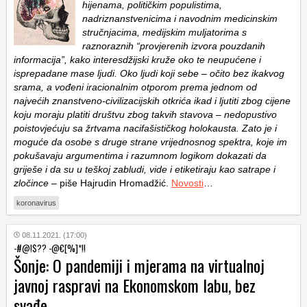
hijenama, političkim populistima,
nadriznanstvenicima i navodnim medicinskim
stručnjacima, medijskim muljatorima s
raznoraznih “provjerenih izvora pouzdanih
informacija”, kako interesdžijski kruže oko te neupućene i
isprepadane mase ljudi. Oko ljudi koji sebe – očito bez ikakvog
srama, a vođeni iracionalnim otporom prema jednom od
najvećih znanstveno-civilizacijskih otkrića ikad i ljutiti zbog cijene
koju moraju platiti društvu zbog takvih stavova – nedopustivo
poistovjećuju sa žrtvama nacifašističkog holokausta. Zato je i
moguće da osobe s druge strane vrijednosnog spektra, koje im
pokušavaju argumentima i razumnom logikom dokazati da
griješe i da su u teškoj zabludi, vide i etiketiraju kao satrape i
zločince
– piše Hajrudin Hromadžić.
Novosti
…
koronavirus
08.11.2021. (17:00)
-#@!$?? -@€[%]*!!
Šonje: O pandemiji i mjerama na virtualnoj
javnoj raspravi na Ekonomskom labu, bez
svađe