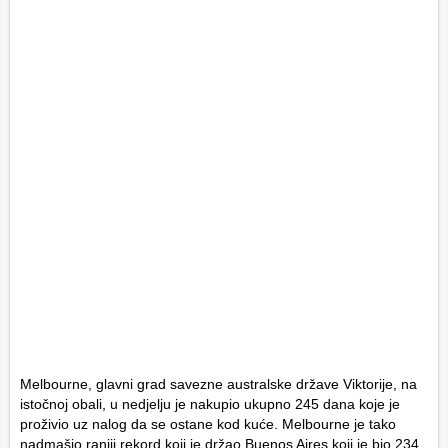
Melbourne, glavni grad savezne australske države Viktorije, na
istočnoj obali, u nedjelju je nakupio ukupno 245 dana koje je
proživio uz nalog da se ostane kod kuće. Melbourne je tako
nadmašio raniji rekord koji je držao Buenos Aires koji je bio 234