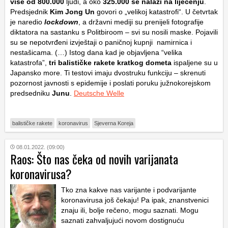
više od 800.000
ljudi, a oko
325.000 se nalazi na liječenju
.
Predsjednik
Kim Jong Un
govori o „velikoj katastrofi“. U četvrtak
je naredio
lockdown
, a državni mediji su prenijeli fotografije
diktatora na sastanku s Politbiroom – svi su nosili maske. Pojavili
su se nepotvrđeni izvještaji o paničnoj kupnji namirnica i
nestašicama. (…) Istog dana kad je objavljena “velika
katastrofa”,
tri balističke rakete kratkog dometa
ispaljene su u
Japansko more. Ti testovi imaju dvostruku funkciju – skrenuti
pozornost javnosti s epidemije i poslati poruku južnokorejskom
predsedniku
Junu
.
Deutsche Welle
balističke rakete
koronavirus
Sjeverna Koreja
08.01.2022. (09:00)
Raos: Što nas čeka od novih varijanata
koronavirusa?
Tko zna kakve nas varijante i podvarijante
koronavirusa još čekaju! Pa ipak, znanstvenici
znaju ili, bolje rečeno, mogu saznati. Mogu
saznati zahvaljujući novom dostignuću