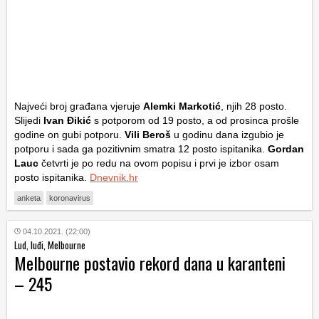
Najveći broj građana vjeruje
Alemki Markotić
, njih 28 posto.
Slijedi
Ivan Đikić
s potporom od 19 posto, a od prosinca prošle
godine on gubi potporu.
Vili Beroš
u godinu dana izgubio je
potporu i sada ga pozitivnim smatra 12 posto ispitanika.
Gordan
Lauc
četvrti je po redu na ovom popisu i prvi je izbor osam
posto ispitanika.
Dnevnik.hr
anketa
koronavirus
04.10.2021. (22:00)
Lud, luđi, Melbourne
Melbourne postavio rekord dana u karanteni
– 245