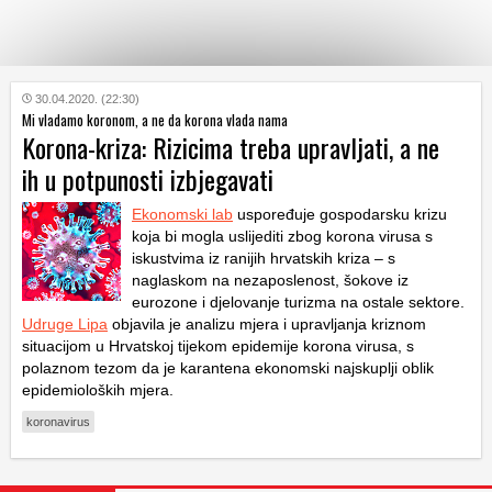
KATEGORIJE
30.04.2020. (22:30)
Mi vladamo koronom, a ne da korona vlada nama
Korona-kriza: Rizicima treba upravljati, a ne
HRVATSKI
ih u potpunosti izbjegavati
WEB
Ekonomski lab
uspoređuje gospodarsku krizu
koja bi mogla uslijediti zbog korona virusa s
iskustvima iz ranijih hrvatskih kriza – s
naglaskom na nezaposlenost, šokove iz
eurozone i djelovanje turizma na ostale sektore.
Udruge Lipa
objavila je analizu mjera i upravljanja kriznom
situacijom u Hrvatskoj tijekom epidemije korona virusa, s
polaznom tezom da je karantena ekonomski najskuplji oblik
epidemioloških mjera.
koronavirus