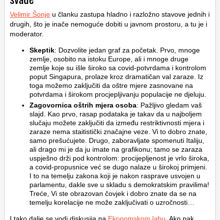
Velimir Šonje
u članku zastupa hladno i razložno stavove jednih i
drugih, što je inače nemoguće dobiti u javnom prostoru, a tu je i
moderator.
Skeptik
: Dozvolite jedan graf za početak. Prvo, mnoge
zemlje, osobito na istoku Europe, ali i mnoge druge
zemlje koje su išle široko sa covid-potvrdama i kontrolom
poput Singapura, prolaze kroz dramatičan val zaraze. Iz
toga možemo zaključiti da oštre mjere zasnovane na
potvrdama i širokom procjepljivanju populacije ne djeluju.
Zagovornica oštrih mjera osoba
: Pažljivo gledam vaš
slajd. Kao prvo, rasap podataka je takav da u najboljem
slučaju možete zaključiti da između restriktivnosti mjera i
zaraze nema staitistički značajne veze. Vi to dobro znate,
samo prešućujete. Drugo, zaboravljate spomenuti Italiju,
ali drago mi je da ju imate na grafikonu; tamo se zaraza
uspješno drži pod kontrolom: procijepljenost je vrlo široka,
a covid-propusnice već se dugo nalaze u širokoj primjeni.
I to na temelju zakona koji je nakon rasprave usvojen u
parlamentu, dakle sve u skladu s demokratskim pravilima!
Treće, Vi ste obrazovan čovjek i dobro znate da se na
temelju korelacije ne može zaključivati o uzročnosti…
I tako dalje se vodi diskusija na
Ekonomskom labu
. Ako pak