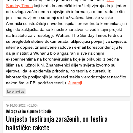
Sunday Times
koji tvrdi da američki istražitelji vjeruju da je jedan
od razloga zašto nema objavljenih informacija o tom radu je što
je isti napravljen u suradnji s istraživačima kineske vojske.
Američki su istražitelji navodno ispitali presretnutu komunikaciju i
stigli do zaključka da su kineski znanstvenici vodili tajni projekt
na Institutu za virusologiju Wuhan. The Sunday Times tvrdi da
su pregledali stotine dokumenata, uključujući povjerljiva izvješća,
interne dopise, znanstvene radove i e-mail korespondenciju te
da je institut u Wuhanu bio angažiran u sve rizičnijim
eksperimentima na koronavirusima koje je prikupio iz pećina
šišmiša u južnoj Kini. Znanstvenici diljem svijeta izvorno su
vjerovali da je epidemija prirodna, no teorija o curenju iz
laboratorija posljednjih je mjeseci stekla vjerodostojnost naročito
nakon što je FBI podržao teoriju.
Jutarnji
koronavirus
16.05.2022. (01:00)
Od toga će im sigurno biti bolje
Umjesto testiranja zaraženih, on testira
balističke rakete