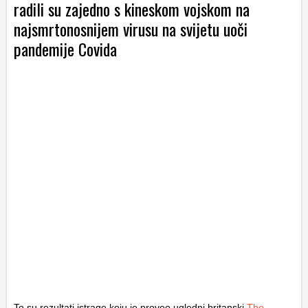
radili su zajedno s kineskom vojskom na
najsmrtonosnijem virusu na svijetu uoči
pandemije Covida
To su rezultati istrage koju je proveo ugledni britanski
The