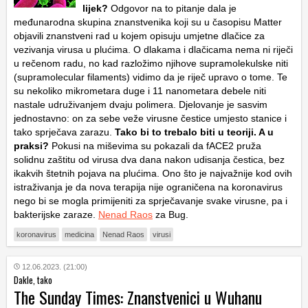
lijek?
Odgovor na to pitanje dala je
međunarodna skupina znanstvenika koji su u časopisu Matter
objavili znanstveni rad u kojem opisuju umjetne dlačice za
vezivanja virusa u plućima. O dlakama i dlačicama nema ni riječi
u rečenom radu, no kad razložimo njihove supramolekulske niti
(supramolecular filaments) vidimo da je riječ upravo o tome. Te
su nekoliko mikrometara duge i 11 nanometara debele niti
nastale udruživanjem dvaju polimera. Djelovanje je sasvim
jednostavno: on za sebe veže virusne čestice umjesto stanice i
tako sprječava zarazu.
Tako bi to trebalo biti u teoriji. A u
praksi?
Pokusi na miševima su pokazali da fACE2 pruža
solidnu zaštitu od virusa dva dana nakon udisanja čestica, bez
ikakvih štetnih pojava na plućima. Ono što je najvažnije kod ovih
istraživanja je da nova terapija nije ograničena na koronavirus
nego bi se mogla primijeniti za sprječavanje svake virusne, pa i
bakterijske zaraze.
Nenad Raos
za Bug.
koronavirus
medicina
Nenad Raos
virusi
12.06.2023. (21:00)
Dakle, tako
The Sunday Times: Znanstvenici u Wuhanu