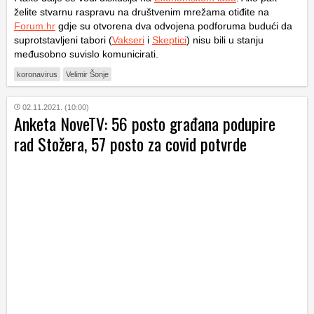
želite stvarnu raspravu na društvenim mrežama otiđite na
Forum.hr
gdje su otvorena dva odvojena podforuma budući da
suprotstavljeni tabori (
Vakseri
i
Skeptici
) nisu bili u stanju
međusobno suvislo komunicirati.
koronavirus
Velimir Šonje
02.11.2021. (10:00)
Anketa NoveTV: 56 posto građana podupire
rad Stožera, 57 posto za covid potvrde