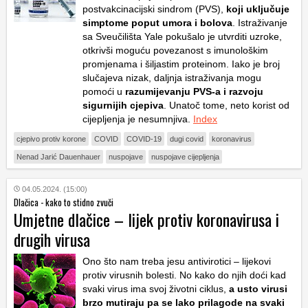
postvakcinacijski sindrom (PVS),
koji uključuje
simptome poput umora i bolova
. Istraživanje
sa Sveučilišta Yale pokušalo je utvrditi uzroke,
otkrivši moguću povezanost s imunološkim
promjenama i šiljastim proteinom. Iako je broj
slučajeva nizak, daljnja istraživanja mogu
pomoći u
razumijevanju PVS-a i razvoju
sigurnijih cjepiva
. Unatoč tome, neto korist od
cijepljenja je nesumnjiva.
Index
cjepivo protiv korone
COVID
COVID-19
dugi covid
koronavirus
Nenad Jarić Dauenhauer
nuspojave
nuspojave cijepljenja
04.05.2024. (15:00)
Dlačica - kako to stidno zvuči
Umjetne dlačice – lijek protiv koronavirusa i
drugih virusa
Ono što nam treba jesu antivirotici – lijekovi
protiv virusnih bolesti. No kako do njih doći kad
svaki virus ima svoj životni ciklus,
a usto virusi
brzo mutiraju pa se lako prilagode na svaki