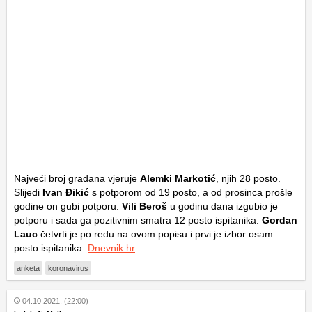
Najveći broj građana vjeruje
Alemki Markotić
, njih 28 posto.
Slijedi
Ivan Đikić
s potporom od 19 posto, a od prosinca prošle
godine on gubi potporu.
Vili Beroš
u godinu dana izgubio je
potporu i sada ga pozitivnim smatra 12 posto ispitanika.
Gordan
Lauc
četvrti je po redu na ovom popisu i prvi je izbor osam
posto ispitanika.
Dnevnik.hr
anketa
koronavirus
04.10.2021. (22:00)