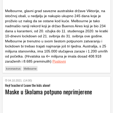
Melbourne, glavni grad savezne australske države Viktorije, na
istočnoj obali, u nedjelju je nakupio ukupno 245 dana koje je
proživio uz nalog da se ostane kod kuće. Melbourne je tako
nadmašio raniji rekord koji je držao Buenos Aires koji je bio 234
dana u karanteni, od 20. ožujka do 11. studenoga 2020. te kratki
10-dnevni lockdown od 21. svibnja do 31. svibnja ove godine.
Melbourne je trenutno u svom šestom potpunom zatvaranju i
lockdown bi trebao trajati najmanje još tri tjedna. Australija, s 25
milijuna stanovnika, ima 105.000 slučajeva zaraze i 1.200 umrlih
od početka. (Hrvatska sa 4+ milijuna je imala dosad 408.918
zaraženih i 8.685 preminulih)
Poslovni
koronavirus
Melbourne
04.10.2021. (14:00)
Hey! teachers! Leave the kids alone!
Maske u školama potpuno neprimjerene