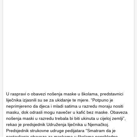
U raspravi o obavezi nošenja maske u školama, predstavnici
liječnika izjasnili su se za ukidanje te mjere. “Potpuno je
neprimjereno da djeca i mladi satima u razredu moraju nositi
masku, dok odrasli mogu navečer u kafić bez maske. Obaveza
nošenja maski u razredu trebala bi biti ukinuta u cijeloj zemlji”,
rekao je predsjednik Udruženja liječnika u Njemačkoj.
Predsjednik strukovne udruge pedijatara “Smatram da je
nastavljanje obaveze za maskama u školama neprikladno.