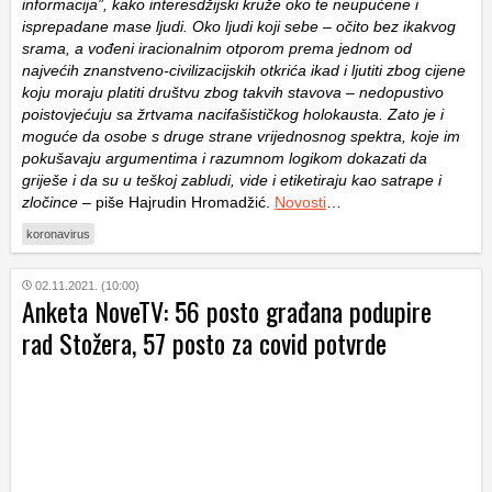
informacija”, kako interesdžijski kruže oko te neupućene i
isprepadane mase ljudi. Oko ljudi koji sebe – očito bez ikakvog
srama, a vođeni iracionalnim otporom prema jednom od
najvećih znanstveno-civilizacijskih otkrića ikad i ljutiti zbog cijene
koju moraju platiti društvu zbog takvih stavova – nedopustivo
poistovjećuju sa žrtvama nacifašističkog holokausta. Zato je i
moguće da osobe s druge strane vrijednosnog spektra, koje im
pokušavaju argumentima i razumnom logikom dokazati da
griješe i da su u teškoj zabludi, vide i etiketiraju kao satrape i
zločince
– piše Hajrudin Hromadžić.
Novosti
…
koronavirus
02.11.2021. (10:00)
Anketa NoveTV: 56 posto građana podupire
rad Stožera, 57 posto za covid potvrde