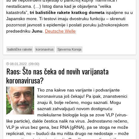
su se nepotvrđeni izvještaji o paničnoj kupnji namirnica i
nestašicama. (…) Istog dana kad je objavljena “velika
katastrofa”,
tri balističke rakete kratkog dometa
ispaljene su u
Japansko more. Ti testovi imaju dvostruku funkciju – skrenuti
pozornost javnosti s epidemije i poslati poruku južnokorejskom
predsedniku
Junu
.
Deutsche Welle
balističke rakete
koronavirus
Sjeverna Koreja
08.01.2022. (09:00)
Raos: Što nas čeka od novih varijanata
koronavirusa?
Tko zna kakve nas varijante i podvarijante
koronavirusa još čekaju! Pa ipak, znanstvenici
znaju ili, bolje rečeno, mogu saznati. Mogu
saznati zahvaljujući novom dostignuću
molekularne biologije koja se zove VLP (virus-
like particle), dakle čestica nalik na virus. Jednostavno rečeno,
VLP je virus bez gena, bez RNA (gRNA), pa se stoga ne može
replicirati, no – budući da mu ništa drugo ne nedostaje – može