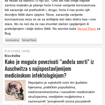
se vezati za stanicu i u nju ući. Ono što nas ovdje najviše
zanima svakako je pitanje hoće li nove varijante koronavirusa
biti zaraznije od prethodnih i, drugo, hoće li nas protiv njih
dovoljno štititi staro cjepivo. Nove, zaraznije varijante
koronavirusa veza će se za antitijela isto tako dobro kao i one
stare, što će reći da će nas imunitet stečen cjepljenjem ili
preboljenjem i dalje dobro štititi. No worries kaže
Nenad Raos
za
Bug.
koronavirus
Nenad Raos
22.12.2021. (19:00)
Kriza društva
Kako je moguće povezivati “anđela smrti” iz
Auschwitza s najispostavljenijom
medicinskom infektologinjom?
Neprijatno je svjedočiti svim tim ljudskim
hijenama, političkim populistima,
nadriznanstvenicima i navodnim medicinskim
stručnjacima, medijskim muljatorima s
raznoraznih “provjerenih izvora pouzdanih