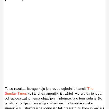
To su rezultati istrage koju je proveo ugledni britanski
The
Sunday Times
koji tvrdi da američki istražitelji vjeruju da je jedan
od razloga zašto nema objavljenih informacija o tom radu je što
je isti napravljen u suradnji s istraživačima kineske vojske.
Američki su istražitelji navodno ispitali presretnutu komunikaciju i