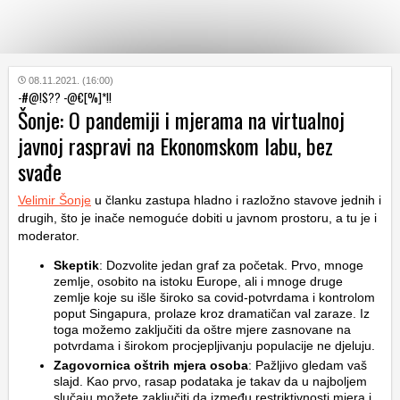
KATEGORIJE
08.11.2021. (16:00)
-#@!$?? -@€[%]*!!
Šonje: O pandemiji i mjerama na virtualnoj
HRVATSKI
javnoj raspravi na Ekonomskom labu, bez
WEB
svađe
Velimir Šonje
u članku zastupa hladno i razložno stavove jednih i
drugih, što je inače nemoguće dobiti u javnom prostoru, a tu je i
moderator.
Skeptik
: Dozvolite jedan graf za početak. Prvo, mnoge
zemlje, osobito na istoku Europe, ali i mnoge druge
zemlje koje su išle široko sa covid-potvrdama i kontrolom
poput Singapura, prolaze kroz dramatičan val zaraze. Iz
toga možemo zaključiti da oštre mjere zasnovane na
potvrdama i širokom procjepljivanju populacije ne djeluju.
Zagovornica oštrih mjera osoba
: Pažljivo gledam vaš
slajd. Kao prvo, rasap podataka je takav da u najboljem
slučaju možete zaključiti da između restriktivnosti mjera i