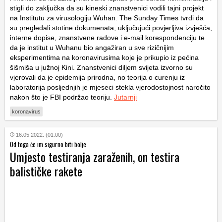
stigli do zaključka da su kineski znanstvenici vodili tajni projekt
na Institutu za virusologiju Wuhan. The Sunday Times tvrdi da
su pregledali stotine dokumenata, uključujući povjerljiva izvješća,
interne dopise, znanstvene radove i e-mail korespondenciju te
da je institut u Wuhanu bio angažiran u sve rizičnijim
eksperimentima na koronavirusima koje je prikupio iz pećina
šišmiša u južnoj Kini. Znanstvenici diljem svijeta izvorno su
vjerovali da je epidemija prirodna, no teorija o curenju iz
laboratorija posljednjih je mjeseci stekla vjerodostojnost naročito
nakon što je FBI podržao teoriju.
Jutarnji
koronavirus
16.05.2022. (01:00)
Od toga će im sigurno biti bolje
Umjesto testiranja zaraženih, on testira
balističke rakete