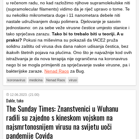
u rečenom radu, no kad razložimo njihove supramolekulske niti
(supramolecular filaments) vidimo da je riječ upravo o tome. Te
su nekoliko mikrometara duge i 11 nanometara debele niti
nastale udruživanjem dvaju polimera. Djelovanje je sasvim
jednostavno: on za sebe veže virusne čestice umjesto stanice i
tako sprječava zarazu.
Tako bi to trebalo biti u teoriji. A u
praksi?
Pokusi na miševima su pokazali da fACE2 pruža
solidnu zaštitu od virusa dva dana nakon udisanja čestica, bez
ikakvih štetnih pojava na plućima. Ono što je najvažnije kod ovih
istraživanja je da nova terapija nije ograničena na koronavirus
nego bi se mogla primijeniti za sprječavanje svake virusne, pa i
bakterijske zaraze.
Nenad Raos
za Bug.
koronavirus
medicina
Nenad Raos
virusi
12.06.2023. (21:00)
Dakle, tako
The Sunday Times: Znanstvenici u Wuhanu
radili su zajedno s kineskom vojskom na
najsmrtonosnijem virusu na svijetu uoči
pandemije Covida