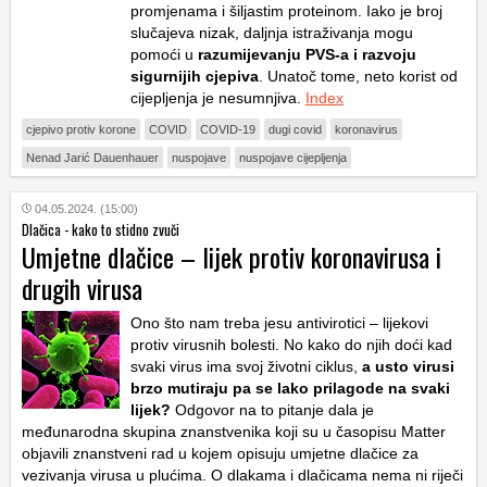
promjenama i šiljastim proteinom. Iako je broj
slučajeva nizak, daljnja istraživanja mogu
pomoći u
razumijevanju PVS-a i razvoju
sigurnijih cjepiva
. Unatoč tome, neto korist od
cijepljenja je nesumnjiva.
Index
cjepivo protiv korone
COVID
COVID-19
dugi covid
koronavirus
Nenad Jarić Dauenhauer
nuspojave
nuspojave cijepljenja
04.05.2024. (15:00)
Dlačica - kako to stidno zvuči
Umjetne dlačice – lijek protiv koronavirusa i
drugih virusa
Ono što nam treba jesu antivirotici – lijekovi
protiv virusnih bolesti. No kako do njih doći kad
svaki virus ima svoj životni ciklus,
a usto virusi
brzo mutiraju pa se lako prilagode na svaki
lijek?
Odgovor na to pitanje dala je
međunarodna skupina znanstvenika koji su u časopisu Matter
objavili znanstveni rad u kojem opisuju umjetne dlačice za
vezivanja virusa u plućima. O dlakama i dlačicama nema ni riječi