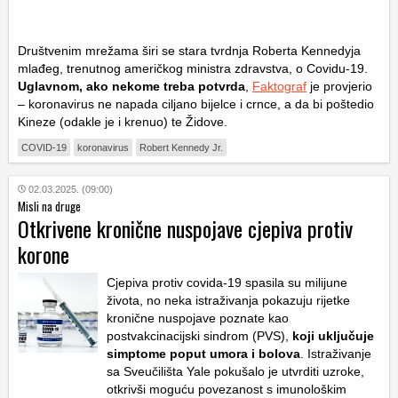
Društvenim mrežama širi se stara tvrdnja Roberta Kennedyja
mlađeg, trenutnog američkog ministra zdravstva, o Covidu-19.
Uglavnom, ako nekome treba potvrda
,
Faktograf
je provjerio
– koronavirus ne napada ciljano bijelce i crnce, a da bi poštedio
Kineze (odakle je i krenuo) te Židove.
COVID-19
koronavirus
Robert Kennedy Jr.
02.03.2025. (09:00)
Misli na druge
Otkrivene kronične nuspojave cjepiva protiv
korone
Cjepiva protiv covida-19 spasila su milijune
života, no neka istraživanja pokazuju rijetke
kronične nuspojave poznate kao
postvakcinacijski sindrom (PVS),
koji uključuje
simptome poput umora i bolova
. Istraživanje
sa Sveučilišta Yale pokušalo je utvrditi uzroke,
otkrivši moguću povezanost s imunološkim