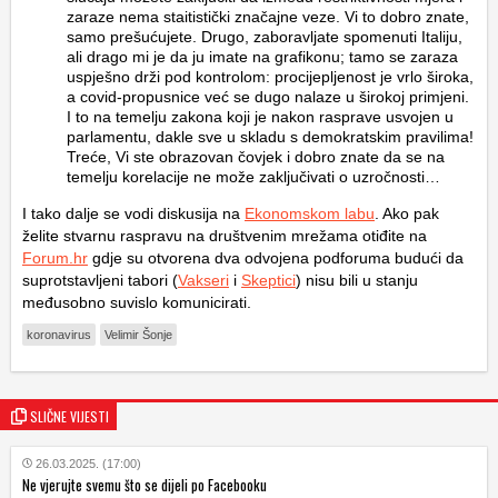
zaraze nema staitistički značajne veze. Vi to dobro znate,
samo prešućujete. Drugo, zaboravljate spomenuti Italiju,
ali drago mi je da ju imate na grafikonu; tamo se zaraza
uspješno drži pod kontrolom: procijepljenost je vrlo široka,
a covid-propusnice već se dugo nalaze u širokoj primjeni.
I to na temelju zakona koji je nakon rasprave usvojen u
parlamentu, dakle sve u skladu s demokratskim pravilima!
Treće, Vi ste obrazovan čovjek i dobro znate da se na
temelju korelacije ne može zaključivati o uzročnosti…
I tako dalje se vodi diskusija na
Ekonomskom labu
. Ako pak
želite stvarnu raspravu na društvenim mrežama otiđite na
Forum.hr
gdje su otvorena dva odvojena podforuma budući da
suprotstavljeni tabori (
Vakseri
i
Skeptici
) nisu bili u stanju
međusobno suvislo komunicirati.
koronavirus
Velimir Šonje
SLIČNE VIJESTI
26.03.2025. (17:00)
Ne vjerujte svemu što se dijeli po Facebooku