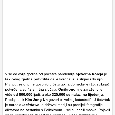
Više od dvije godine od početka pandemije
Sjeverna Koreja
je
tek ovog tjedna potvrdila
da je koronavirus stigao i do njih.
Prvi put se o tome govorilo u četvrtak, a do nedjelje (15. svibnja)
potvrđena su 42 smrtna slučaja.
Omikronom
je zaraženo je
više od 800.000
ljudi, a oko
325.000 se nalazi na liječenju
.
Predsjednik
Kim Jong Un
govori o „velikoj katastrofi“. U četvrtak
je naredio
lockdown
, a državni mediji su prenijeli fotografije
diktatora na sastanku s Politbiroom – svi su nosili maske. Pojavili