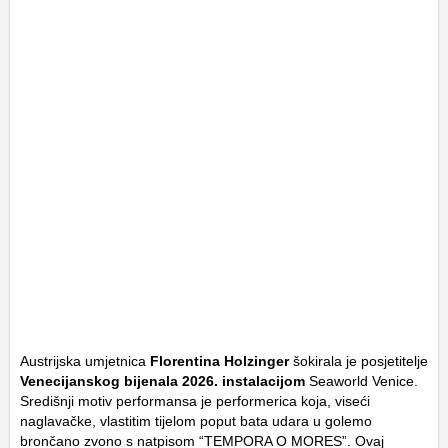
Austrijska umjetnica
Florentina Holzinger
šokirala je posjetitelje
Venecijanskog bijenala 2026. instalacijom
Seaworld Venice
.
Središnji motiv performansa je performerica koja, viseći
naglavačke, vlastitim tijelom poput bata udara u golemo
brončano zvono s natpisom “TEMPORA O MORES”. Ovaj