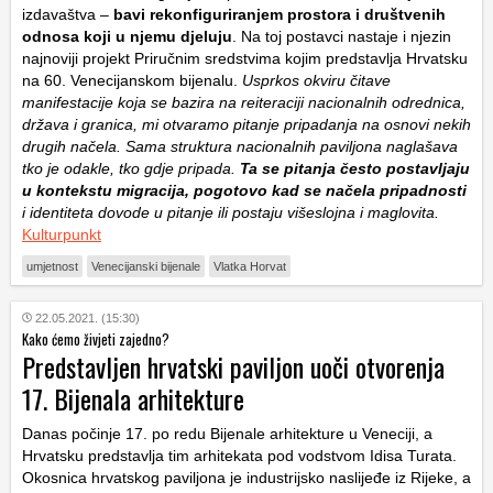
izdavaštva –
bavi rekonfiguriranjem prostora i društvenih
odnosa koji u njemu djeluju
. Na toj postavci nastaje i njezin
najnoviji projekt Priručnim sredstvima kojim predstavlja Hrvatsku
na 60. Venecijanskom bijenalu.
Usprkos okviru čitave
manifestacije koja se bazira na reiteraciji nacionalnih odrednica,
država i granica, mi otvaramo pitanje pripadanja na osnovi nekih
drugih načela. Sama struktura nacionalnih paviljona naglašava
tko je odakle, tko gdje pripada.
Ta se pitanja često postavljaju
u kontekstu migracija, pogotovo kad se načela pripadnosti
i identiteta dovode u pitanje ili postaju višeslojna i maglovita.
Kulturpunkt
umjetnost
Venecijanski bijenale
Vlatka Horvat
22.05.2021. (15:30)
Kako ćemo živjeti zajedno?
Predstavljen hrvatski paviljon uoči otvorenja
17. Bijenala arhitekture
Danas počinje 17. po redu Bijenale arhitekture u Veneciji, a
Hrvatsku predstavlja tim arhitekata pod vodstvom Idisa Turata.
Okosnica hrvatskog paviljona je industrijsko naslijeđe iz Rijeke, a