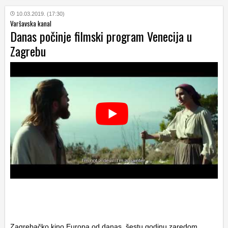
10.03.2019. (17:30)
Varšavska kanal
Danas počinje filmski program Venecija u
Zagrebu
Zagrebačko kino Europa od danas, šestu godinu zaredom,