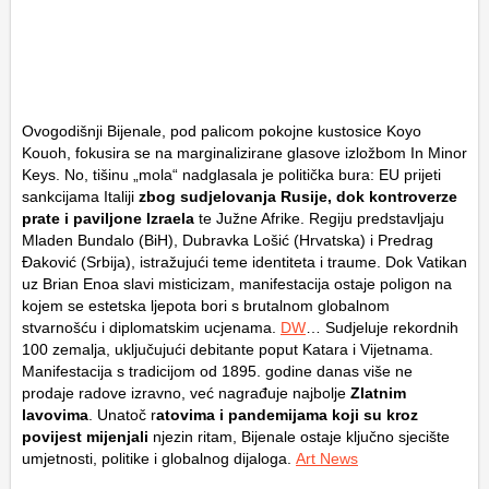
Ovogodišnji Bijenale, pod palicom pokojne kustosice Koyo
Kouoh, fokusira se na marginalizirane glasove izložbom In Minor
Keys. No, tišinu „mola“ nadglasala je politička bura: EU prijeti
sankcijama Italiji
zbog sudjelovanja Rusije, dok kontroverze
prate i paviljone Izraela
te Južne Afrike. Regiju predstavljaju
Mladen Bundalo (BiH), Dubravka Lošić (Hrvatska) i Predrag
Đaković (Srbija), istražujući teme identiteta i traume. Dok Vatikan
uz Brian Enoa slavi misticizam, manifestacija ostaje poligon na
kojem se estetska ljepota bori s brutalnom globalnom
stvarnošću i diplomatskim ucjenama.
DW
… Sudjeluje rekordnih
100 zemalja, uključujući debitante poput Katara i Vijetnama.
Manifestacija s tradicijom od 1895. godine danas više ne
prodaje radove izravno, već nagrađuje najbolje
Zlatnim
lavovima
. Unatoč r
atovima i pandemijama koji su kroz
povijest mijenjali
njezin ritam, Bijenale ostaje ključno sjecište
umjetnosti, politike i globalnog dijaloga.
Art News