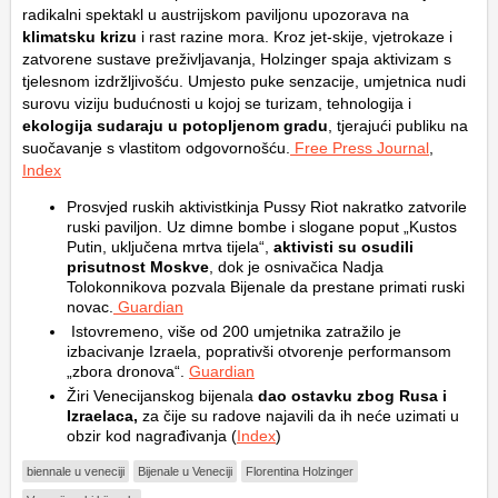
radikalni spektakl u austrijskom paviljonu upozorava na
klimatsku krizu
i rast razine mora. Kroz jet-skije, vjetrokaze i
zatvorene sustave preživljavanja, Holzinger spaja aktivizam s
tjelesnom izdržljivošću. Umjesto puke senzacije, umjetnica nudi
surovu viziju budućnosti u kojoj se turizam, tehnologija i
ekologija sudaraju u potopljenom gradu
, tjerajući publiku na
suočavanje s vlastitom odgovornošću.
Free Press Journal
,
Index
Prosvjed ruskih aktivistkinja Pussy Riot nakratko zatvorile
ruski paviljon. Uz dimne bombe i slogane poput „Kustos
Putin, uključena mrtva tijela“,
aktivisti su osudili
prisutnost Moskve
, dok je osnivačica Nadja
Tolokonnikova pozvala Bijenale da prestane primati ruski
novac.
Guardian
Istovremeno, više od 200 umjetnika zatražilo je
izbacivanje Izraela, poprativši otvorenje performansom
„zbora dronova“.
Guardian
Žiri Venecijanskog bijenala
dao ostavku zbog Rusa i
Izraelaca,
za čije su radove najavili da ih neće uzimati u
obzir kod nagrađivanja (
Index
)
biennale u veneciji
Bijenale u Veneciji
Florentina Holzinger