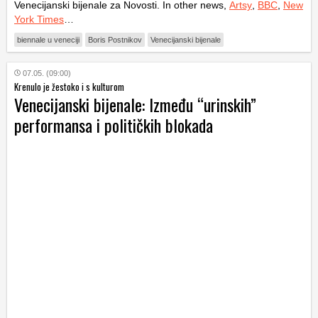
Venecijanski bijenale za Novosti. In other news,
Artsy
,
BBC
,
New
York Times
…
biennale u veneciji
Boris Postnikov
Venecijanski bijenale
07.05. (09:00)
Krenulo je žestoko i s kulturom
Venecijanski bijenale: Između “urinskih”
performansa i političkih blokada