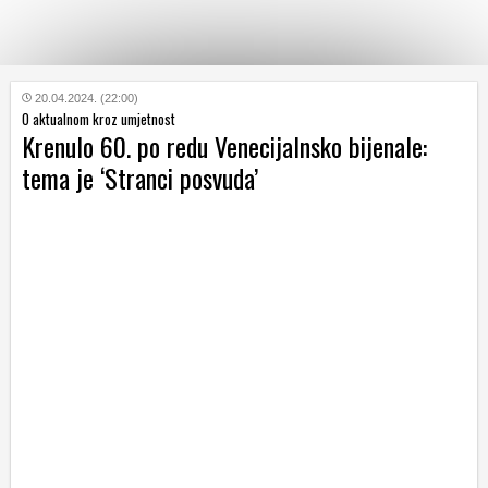
KATEGORIJE
20.04.2024. (22:00)
O aktualnom kroz umjetnost
Krenulo 60. po redu Venecijalnsko bijenale:
HRVATSKI
tema je ‘Stranci posvuda’
WEB