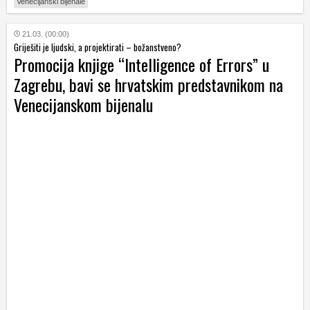
Venecijanski bijenale
21.03. (00:00)
Griješiti je ljudski, a projektirati – božanstveno?
Promocija knjige “Intelligence of Errors” u
Zagrebu, bavi se hrvatskim predstavnikom na
Venecijanskom bijenalu