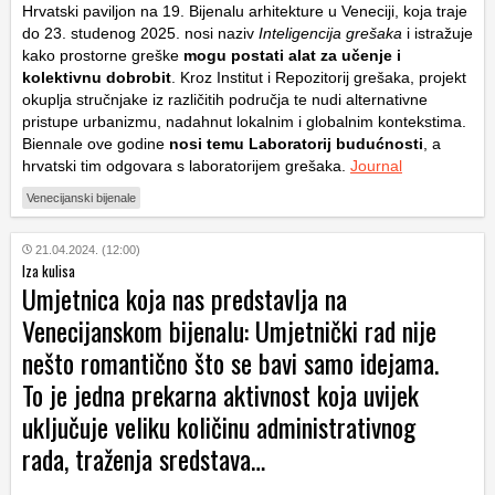
Hrvatski paviljon na 19. Bijenalu arhitekture u Veneciji, koja traje
do 23. studenog 2025. nosi naziv
Inteligencija grešaka
i istražuje
kako prostorne greške
mogu postati alat za učenje i
kolektivnu dobrobit
. Kroz Institut i Repozitorij grešaka, projekt
okuplja stručnjake iz različitih područja te nudi alternativne
pristupe urbanizmu, nadahnut lokalnim i globalnim kontekstima.
Biennale ove godine
nosi temu Laboratorij budućnosti
, a
hrvatski tim odgovara s laboratorijem grešaka.
Journal
Venecijanski bijenale
21.04.2024. (12:00)
Iza kulisa
Umjetnica koja nas predstavlja na
Venecijanskom bijenalu: Umjetnički rad nije
nešto romantično što se bavi samo idejama.
To je jedna prekarna aktivnost koja uvijek
uključuje veliku količinu administrativnog
rada, traženja sredstava…