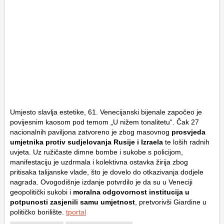
Umjesto slavlja estetike, 61. Venecijanski bijenale započeo je
povijesnim kaosom pod temom „U nižem tonalitetu“. Čak 27
nacionalnih paviljona zatvoreno je zbog masovnog
prosvjeda
umjetnika protiv sudjelovanja Rusije i Izraela
te loših radnih
uvjeta. Uz ružičaste dimne bombe i sukobe s policijom,
manifestaciju je uzdrmala i kolektivna ostavka žirija zbog
pritisaka talijanske vlade, što je dovelo do otkazivanja dodjele
nagrada. Ovogodišnje izdanje potvrdilo je da su u Veneciji
geopolitički sukobi i
moralna odgovornost institucija u
potpunosti zasjenili samu umjetnost
, pretvorivši Giardine u
političko borilište.
tportal