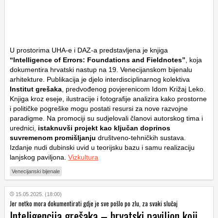
U prostorima UHA-e i DAZ-a predstavljena je knjiga
“Intelligence of Errors: Foundations and Fieldnotes”
, koja
dokumentira hrvatski nastup na 19. Venecijanskom bijenalu
arhitekture. Publikacija je djelo interdisciplinarnog kolektiva
Institut grešaka
, predvođenog povjerenicom Idom Križaj Leko.
Knjiga kroz eseje, ilustracije i fotografije analizira kako prostorne
i političke pogreške mogu postati resursi za nove razvojne
paradigme. Na promociji su sudjelovali članovi autorskog tima i
urednici,
istaknuvši projekt kao ključan doprinos
suvremenom promišljanju
društveno-tehničkih sustava.
Izdanje nudi dubinski uvid u teorijsku bazu i samu realizaciju
lanjskog paviljona.
Vizkultura
Venecijanski bijenale
15.05.2025. (18:00)
Jer netko mora dokumentirati gdje je sve pošlo po zlu, za svaki slučaj
Inteligencija grešaka – hrvatski paviljon koji