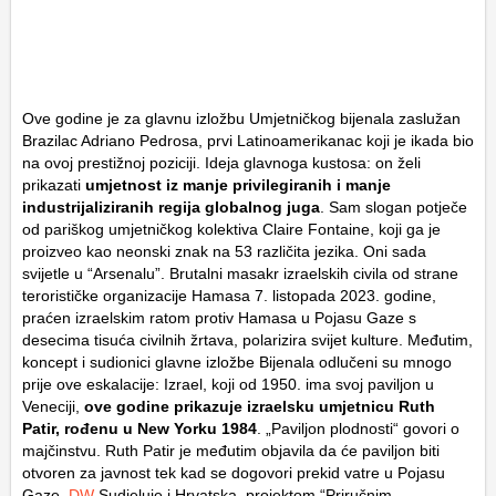
Ove godine je za glavnu izložbu Umjetničkog bijenala zaslužan
Brazilac Adriano Pedrosa, prvi Latinoamerikanac koji je ikada bio
na ovoj prestižnoj poziciji. Ideja glavnoga kustosa: on želi
prikazati
umjetnost iz manje privilegiranih i manje
industrijaliziranih regija globalnog juga
. Sam slogan potječe
od pariškog umjetničkog kolektiva Claire Fontaine, koji ga je
proizveo kao neonski znak na 53 različita jezika. Oni sada
svijetle u “Arsenalu”. Brutalni masakr izraelskih civila od strane
terorističke organizacije Hamasa 7. listopada 2023. godine,
praćen izraelskim ratom protiv Hamasa u Pojasu Gaze s
desecima tisuća civilnih žrtava, polarizira svijet kulture. Međutim,
koncept i sudionici glavne izložbe Bijenala odlučeni su mnogo
prije ove eskalacije: Izrael, koji od 1950. ima svoj paviljon u
Veneciji,
ove godine
prikazuje izraelsku umjetnicu Ruth
Patir, rođenu u New Yorku 1984
. „Paviljon plodnosti“ govori o
majčinstvu. Ruth Patir je međutim objavila da će paviljon biti
otvoren za javnost tek kad se dogovori prekid vatre u Pojasu
Gaze.
DW
Sudjeluje i Hrvatska, projektom “Priručnim