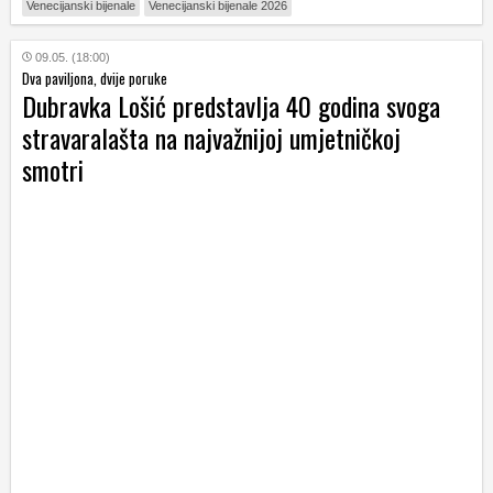
Venecijanski bijenale
Venecijanski bijenale 2026
09.05. (18:00)
Dva paviljona, dvije poruke
Dubravka Lošić predstavlja 40 godina svoga
stravaralašta na najvažnijoj umjetničkoj
smotri