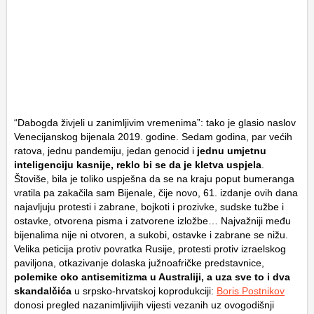
“Dabogda živjeli u zanimljivim vremenima”: tako je glasio naslov
Venecijanskog bijenala 2019. godine. Sedam godina, par većih
ratova, jednu pandemiju, jedan genocid i
jednu umjetnu
inteligenciju kasnije, reklo bi se da je kletva uspjela
.
Štoviše, bila je toliko uspješna da se na kraju poput bumeranga
vratila pa zakačila sam Bijenale, čije novo, 61. izdanje ovih dana
najavljuju protesti i zabrane, bojkoti i prozivke, sudske tužbe i
ostavke, otvorena pisma i zatvorene izložbe… Najvažniji među
bijenalima nije ni otvoren, a sukobi, ostavke i zabrane se nižu.
Velika peticija protiv povratka Rusije, protesti protiv izraelskog
paviljona, otkazivanje dolaska južnoafričke predstavnice,
polemike oko antisemitizma u Australiji, a uza sve to i dva
skandalčića
u srpsko-hrvatskoj koprodukciji:
Boris Postnikov
donosi pregled nazanimljivijih vijesti vezanih uz ovogodišnji