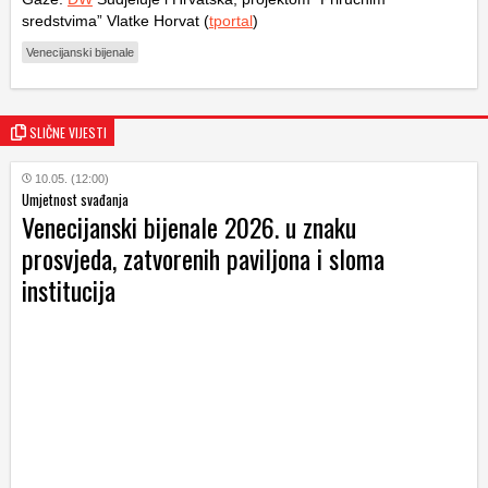
sredstvima” Vlatke Horvat (
tportal
)
Venecijanski bijenale
SLIČNE VIJESTI
10.05. (12:00)
Umjetnost svađanja
Venecijanski bijenale 2026. u znaku
prosvjeda, zatvorenih paviljona i sloma
institucija