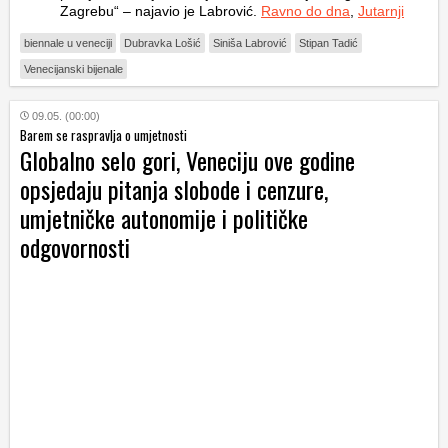
Zagrebu“ – najavio je Labrović.
Ravno do dna
,
Jutarnji
biennale u veneciji
Dubravka Lošić
Siniša Labrović
Stipan Tadić
Venecijanski bijenale
09.05. (00:00)
Barem se raspravlja o umjetnosti
Globalno selo gori, Veneciju ove godine
opsjedaju pitanja slobode i cenzure,
umjetničke autonomije i političke
odgovornosti