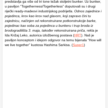
predstavlja ga više od tri tone težak stoljetni bunker. Uz bunker,
u paviljon “Togetherness/Togetherless” doputovali su i drugi
riječki ready-madeovi industrijskog podrijetla.
Odnos zajednice i
pojedinca, krov kao krov nad glavom, koji zapravo čini tu
zajednicu, načinjen od rekonstruirane potkonstrukcije barke,
pojedinac kao soba za pojedinca u bunkeru i trup broda iz
brodogradilišta 3. maja, također rekonstruirana priča,
rekla je
Ida Križaj Leko, autorica izložbenog postava (
HRT
). Naš je
paviljon konceptom i idejom odgovor na temu bijenala “How will
we live together” kustosa Hashima Sarkisa. (
Super1
)