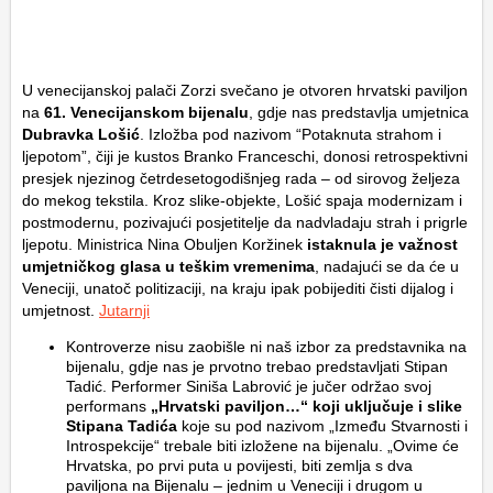
U venecijanskoj palači Zorzi svečano je otvoren hrvatski paviljon
na
61. Venecijanskom bijenalu
, gdje nas predstavlja umjetnica
Dubravka Lošić
. Izložba pod nazivom
“Potaknuta strahom i
ljepotom”
, čiji je kustos Branko Franceschi, donosi retrospektivni
presjek njezinog četrdesetogodišnjeg rada – od sirovog željeza
do mekog tekstila. Kroz slike-objekte, Lošić spaja modernizam i
postmodernu, pozivajući posjetitelje da nadvladaju strah i prigrle
ljepotu. Ministrica Nina Obuljen Koržinek
istaknula je važnost
umjetničkog glasa u teškim vremenima
, nadajući se da će u
Veneciji, unatoč politizaciji, na kraju ipak pobijediti čisti dijalog i
umjetnost.
Jutarnji
Kontroverze nisu zaobišle ni naš izbor za predstavnika na
bijenalu, gdje nas je prvotno trebao predstavljati Stipan
Tadić. Performer Siniša Labrović je jučer održao svoj
performans
„Hrvatski paviljon…“ koji uključuje i slike
Stipana Tadića
koje su pod nazivom „Između Stvarnosti i
Introspekcije“ trebale biti izložene na bijenalu. „Ovime će
Hrvatska, po prvi puta u povijesti, biti zemlja s dva
paviljona na Bijenalu – jednim u Veneciji i drugom u