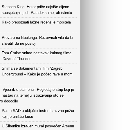
Stephen King: Horor-priče najviše cijene
suosjećajni ljudi. Paradoksalno, ali istinito
Kako prepoznati lažne recenzije mobitela
Prevare na Bookingu: Rezervirali vilu da bi
shvatili da ne postoji
Tom Cruise snima nastavak kultnog filma
‘Days of Thunder’
Snima se dokumentarni film ‘Zagreb
Underground – Kako je počeo rave u mom
‘Vjesnik u plamenu‘. Pogledajte strip koji je
nastao na temelju istraživanja što se
vo dogodilo
Pas u SAD-u uključio toster. Izazvao požar
koji je uništio kuću
U Šibeniku izrađen mural posvećen Arsenu