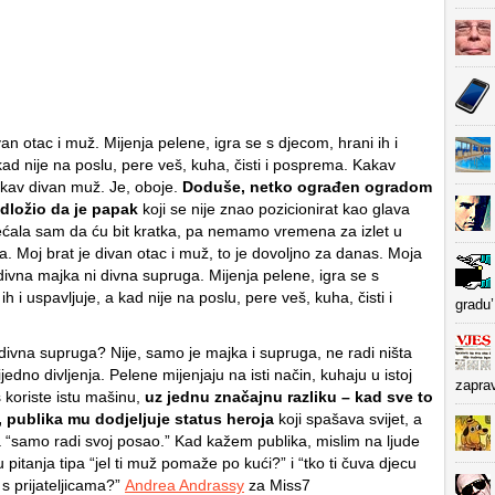
van otac i muž. Mijenja pelene, igra se s djecom, hrani ih i
kad nije na poslu, pere veš, kuha, čisti i posprema. Kakav
akav divan muž. Je, oboje.
Doduše, netko ograđen ogradom
dložio da je papak
koji se nije znao pozicionirat kao glava
obećala sam da ću bit kratka, pa nemamo vremena za izlet u
. Moj brat je divan otac i muž, to je dovoljno za danas. Moja
divna majka ni divna supruga. Mijenja pelene, igra se s
ih i uspavljuje, a kad nije na poslu, pere veš, kuha, čisti i
gradu’
divna supruga? Nije, samo je majka i supruga, ne radi ništa
jedno divljenja. Pelene mijenjaju na isti način, kuhaju u istoj
zapra
š koriste istu mašinu,
uz jednu značajnu razliku – kad sve to
, publika mu dodjeljuje status heroja
koji spašava svijet, a
 “samo radi svoj posao.” Kad kažem publika, mislim na ljude
ju pitanja tipa “jel ti muž pomaže po kući?” i “tko ti čuva djecu
 s prijateljicama?”
Andrea Andrassy
za Miss7