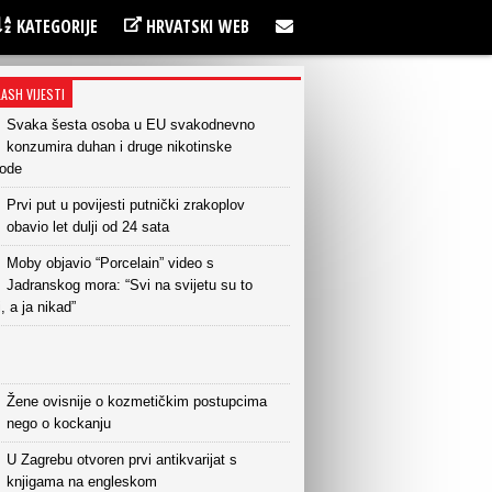
KATEGORIJE
HRVATSKI WEB
LASH VIJESTI
Svaka šesta osoba u EU svakodnevno
konzumira duhan i druge nikotinske
vode
Prvi put u povijesti putnički zrakoplov
obavio let dulji od 24 sata
Moby objavio “Porcelain” video s
Jadranskog mora: “Svi na svijetu su to
i, a ja nikad”
Žene ovisnije o kozmetičkim postupcima
nego o kockanju
U Zagrebu otvoren prvi antikvarijat s
knjigama na engleskom