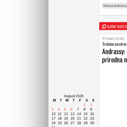
Andrea Andrassy
SLIČNE VIJESTI
Petak (13:00)
'Srdačan pozdrav i
Andrassy: 
prirodna n
August 2026
M
T
W
T
F
S
S
1
2
3
4
5
6
7
8
9
10
11
12
13
14
15
16
17
18
19
20
21
22
23
24
25
26
27
28
29
30