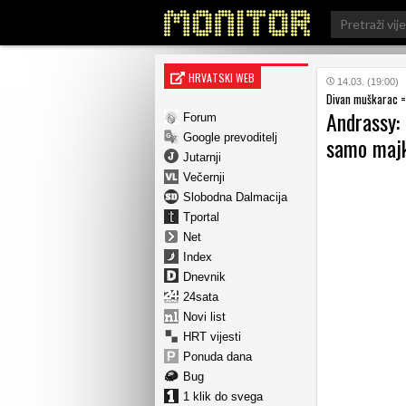
Search
for:
HRVATSKI WEB
14.03. (19:00)
Divan muškarac =
Andrassy: 
Forum
Google prevoditelj
samo majk
Jutarnji
Večernji
Slobodna Dalmacija
Tportal
Net
Index
Dnevnik
24sata
Novi list
HRT vijesti
Ponuda dana
Bug
1 klik do svega