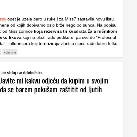
ssy
opet je uzela pero u ruke i za Miss7 sastavila novu listu
mena od kojih dobivamo osip brže nego od sunca. Na popisu
i: od Miss zornice
koja rezervira tri kvadrata žala ručnikom
reko likova
koji na plaži rade pedikuru, pa sve do “Profešnal
ta” i influencera koji teroriziraju vlastitu djecu radi dobre fotke.
kolumne
I ne slušaj ove dušebrižnike
 Javite mi kakvu odjeću da kupim u svojim
da se barem pokušam zaštitit od ljutih