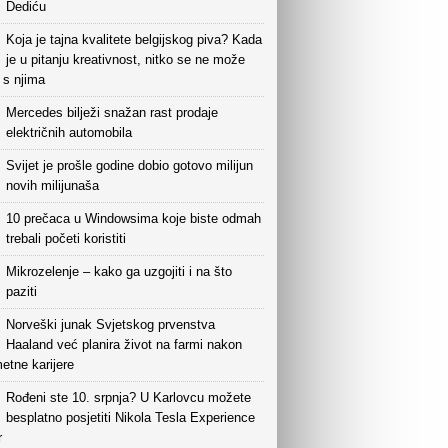
Dediću
Koja je tajna kvalitete belgijskog piva? Kada
je u pitanju kreativnost, nitko se ne može
i s njima
Mercedes bilježi snažan rast prodaje
električnih automobila
Svijet je prošle godine dobio gotovo milijun
novih milijunaša
10 prečaca u Windowsima koje biste odmah
trebali početi koristiti
Mikrozelenje – kako ga uzgojiti i na što
paziti
Norveški junak Svjetskog prvenstva
Haaland već planira život na farmi nakon
etne karijere
Rođeni ste 10. srpnja? U Karlovcu možete
besplatno posjetiti Nikola Tesla Experience
r