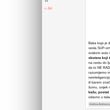
31
« Jul
Baka koja je 
vesla SUP-om n
svakom autu i
skutera koji 
na cestu do lj
da to NE R
razumijemo mi
neinteligencijo
ili barem znač
šumu, uvijek 
kažu, postat
odavno u tala
Andrea Andrassy