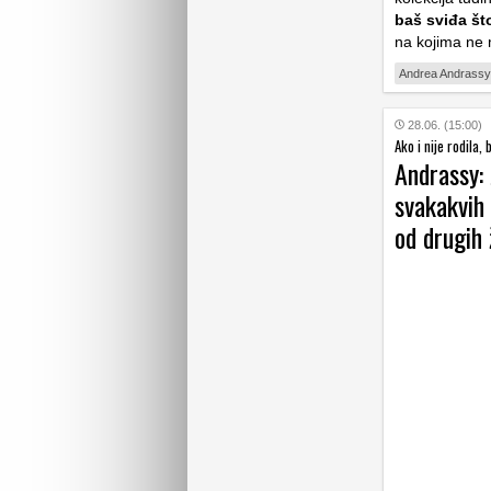
baš sviđa št
na kojima ne 
Andrea Andrassy
28.06. (15:00)
Ako i nije rodila,
Andrassy:
svakakvih 
od drugih