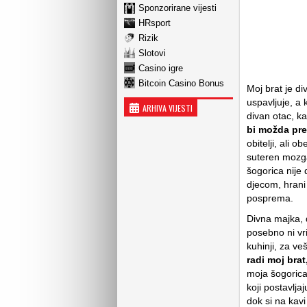
Sponzorirane vijesti
HRsport
Rizik
Slotovi
Casino igre
Bitcoin Casino Bonus
Moj brat je di
uspavljuje, a 
ARHIVA VIJESTI
divan otac, k
bi možda pre
obitelji, ali 
suteren mozga
šogorica nije 
djecom, hrani 
posprema.
Divna majka, 
posebno ni vri
kuhinji, za ve
radi moj brat
moja šogorica
koji postavlja
dok si na kavi