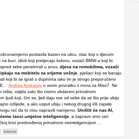
dobronamjerno postavila bazen na ulicu, otac koji s djecom
a buri, idioti koji pretjecaju kolonu, vozači BMW-a koji bi
spred sebe penetrirali u anus,
djeca na romobilima, vozači
tipkaju na mobitelu za vrijeme vožnje
, pješaci koji se bacaju
udi koji bi se igrali s dupinima iako im je strogo preporučeno
ADE…
Andrea Andrassy
o svom povratku s mora za Miss7: Ne
 ništa, valjda zato što nismo obdareni prirodnom
m ljudi koji, čini se, ljeti daju sve od sebe da se što prije ubiju
ajno ozlijede, a ako usput ubiju i nekog drugog i/ili zapale
mogu reć da to nisu napravili namjerno.
Uništit će nas AI,
 ćemo taoci umjetne inteligencije
, a zapravo smo već
čkoj krizi predvođenoj prirodnom neinteligencijom …
kolumne