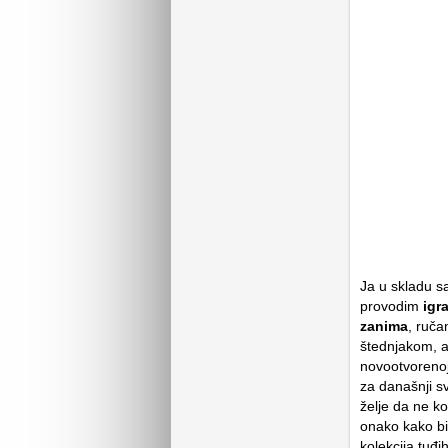
Ja u skladu s
provodim
igr
zanima
, ruča
štednjakom, a 
novootvorenoj
za današnji s
želje da ne k
onako kako bih
kolekcija tuđi