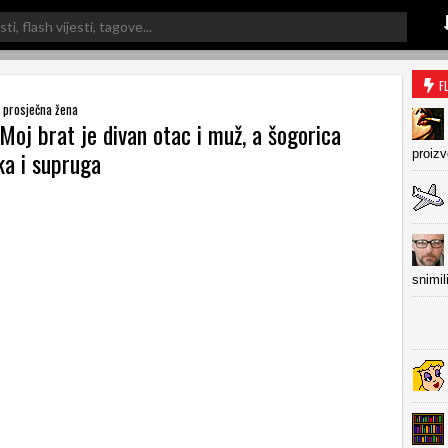
F
 prosječna žena
Moj brat je divan otac i muž, a šogorica
a i supruga
proiz
snimil