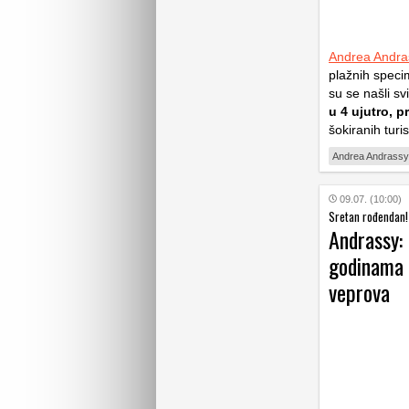
Andrea Andra
plažnih speci
su se našli sv
u 4 ujutro, p
šokiranih turis
Andrea Andrassy
09.07. (10:00)
Sretan rođendan! 
Andrassy:
godinama 
veprova