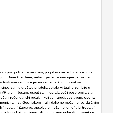
a svojim godinama ne živim, pogotovo ne ovih dana – jutra
ajući Dave the diver, videoigru koja vas vjerojatno ne
m tostirane sendviče jer mi se ne da komunicirat sa
sinoć sam u društvu prijatelja ubijala virtualne zombije u
 VR areni. Jesam, usput sam i oprala veš i pospremila stan
večani rođendanski ručak – koji ću naručit dostavom, opet iz
omuniciram sa štednjakom – ali i dalje ne možemo reć da živim
 “trebala.” Zapravo, apsolutno možemo jer je “ti bi trebala”
h mišljenja koja smijemo, ali ne moramo prihvatit,
a meni se