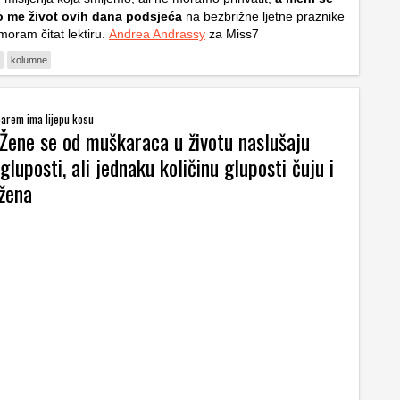
o me život ovih dana podsjeća
na bezbrižne ljetne praznike
moram čitat lektiru.
Andrea Andrassy
za Miss7
kolumne
 barem ima lijepu kosu
 Žene se od muškaraca u životu naslušaju
gluposti, ali jednaku količinu gluposti čuju i
 žena