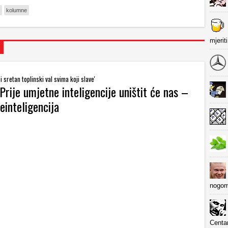
kolumne
mjerit
 sretan toplinski val svima koji slave'
Prije umjetne inteligencije uništit će nas –
einteligencija
nogom
Centa