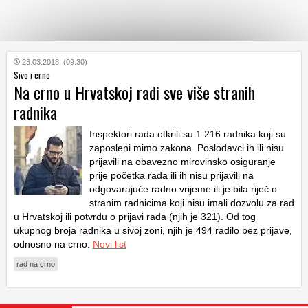
KATEGORIJE
23.03.2018. (09:30)
Sivo i crno
Na crno u Hrvatskoj radi sve više stranih
HRVATSKI
radnika
WEB
Inspektori rada otkrili su 1.216 radnika koji su
zaposleni mimo zakona. Poslodavci ih ili nisu
prijavili na obavezno mirovinsko osiguranje
prije početka rada ili ih nisu prijavili na
odgovarajuće radno vrijeme ili je bila riječ o
stranim radnicima koji nisu imali dozvolu za rad
u Hrvatskoj ili potvrdu o prijavi rada (njih je 321). Od tog
ukupnog broja radnika u sivoj zoni, njih je 494 radilo bez prijave,
odnosno na crno.
Novi list
rad na crno