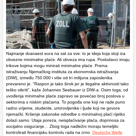
Najmanje dvanaest eura na sat za sve: to je ideja koja stoji iza
obvezne minimalne plaće. Ali obveza ima rupa. Poslodavci imaju
trikove kojima mogu minirati minimalne plaće. Prema
istraživanju Njemačkog instituta za ekonomska istraživanja
(DIW), između 750.000 i više od tri milijuna zaposlenika
prevareno je. “Raspon je tako širok jer je ilegalne aktivnosti tako
teško otkriti”, kaže Johannes Seebauer iz DIW-a. Osim toga, od
uvođenja minimalne plaće zapravo se povećao broj poslova u
sektorima s niskim plaćama. To pogođa one koji ne rade puno
radno vrijeme, studente, umirovljenike i ljude koji ne govore
njemački. Kršenje zakonske odredbe o minimalnoj plaći rijetko
dolazi samo. Utaja poreza, neisplaćivanje plaća, doprinosa za
socijalno osiguranje… Zbog toga nadležni moraju temeljito
kontrolirati financijsku kontrolu rada na crno.
Deutsche Welle