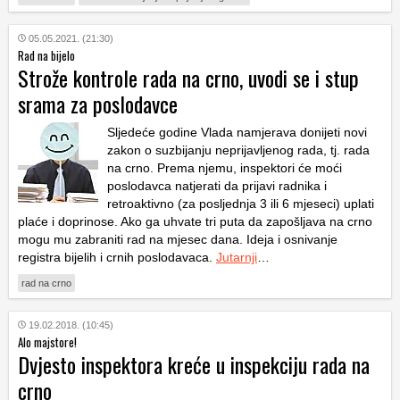
05.05.2021. (21:30)
Rad na bijelo
Strože kontrole rada na crno, uvodi se i stup
srama za poslodavce
Sljedeće godine Vlada namjerava donijeti novi
zakon o suzbijanju neprijavljenog rada, tj. rada
na crno. Prema njemu, inspektori će moći
poslodavca natjerati da prijavi radnika i
retroaktivno (za posljednja 3 ili 6 mjeseci) uplati
plaće i doprinose. Ako ga uhvate tri puta da zapošljava na crno
mogu mu zabraniti rad na mjesec dana. Ideja i osnivanje
registra bijelih i crnih poslodavaca.
Jutarnji
…
rad na crno
19.02.2018. (10:45)
Alo majstore!
Dvjesto inspektora kreće u inspekciju rada na
crno