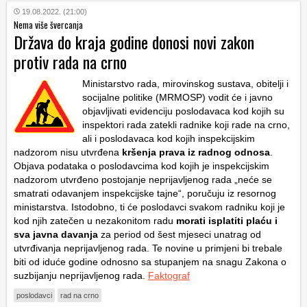
19.08.2022. (21:00)
Nema više švercanja
Država do kraja godine donosi novi zakon
protiv rada na crno
Ministarstvo rada, mirovinskog sustava, obitelji i
socijalne politike (MRMOSP) vodit će i javno
objavljivati evidenciju poslodavaca kod kojih su
inspektori rada zatekli radnike koji rade na crno,
ali i poslodavaca kod kojih inspekcijskim
nadzorom nisu utvrđena
kršenja prava iz radnog odnosa
.
Objava podataka o poslodavcima kod kojih je inspekcijskim
nadzorom utvrđeno postojanje neprijavljenog rada „neće se
smatrati odavanjem inspekcijske tajne“, poručuju iz resornog
ministarstva. Istodobno, ti će poslodavci svakom radniku koji je
kod njih zatečen u nezakonitom radu
morati isplatiti plaću i
sva javna davanja
za period od šest mjeseci unatrag od
utvrđivanja neprijavljenog rada. Te novine u primjeni bi trebale
biti od iduće godine odnosno sa stupanjem na snagu Zakona o
suzbijanju neprijavljenog rada.
Faktograf
poslodavci
rad na crno