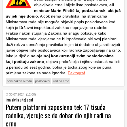
objavljivale crne i bijele liste poslodavaca,
ali
ministar Marin Piletić taj podzakonski akt još
uvijek nije donio
. A dok nema pravilnika, na stranicama
Ministarstva rada nije moguće objaviti popis poslodavaca kod
kojih je Državni inspektorat zatekao neprijavljene radnike.
Praksa nakon stupanja Zakona na snagu pokazuje kako
Ministarstvo rada vjerojatno ne bi ispoštovalo niti svoj planirani
duži rok za donošenje pravilnika kojim bi dodatno objasnili uvjeti
javne objave liste poslodavaca koji radnike zapošljavaju na crno.
Iako je riječ o
nelojalnoj konkurenciji svim poslodavcima
koji poštuju zakone
, objava prekršitelja i njihov ostanak na listi
u periodu od šest godina, bolna je točka zbog koje se puna
primjena zakona za sada ignorira.
Faktograf
novi Zakon o radu
poslodavci
rad na crno
30.07.2024. (12:00)
Ima sivila u toj zoni
Putem platformi zaposleno tek 17 tisuća
radnika, vjeruje se da dobar dio njih radi na
crno