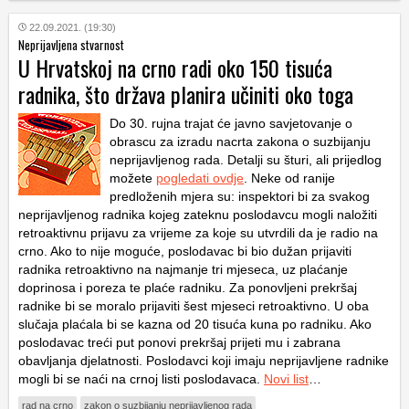
22.09.2021. (19:30)
Neprijavljena stvarnost
U Hrvatskoj na crno radi oko 150 tisuća
radnika, što država planira učiniti oko toga
Do 30. rujna trajat će javno savjetovanje o
obrascu za izradu nacrta zakona o suzbijanju
neprijavljenog rada. Detalji su šturi, ali prijedlog
možete
pogledati ovdje
. Neke od ranije
predloženih mjera su: inspektori bi za svakog
neprijavljenog radnika kojeg zateknu poslodavcu mogli naložiti
retroaktivnu prijavu za vrijeme za koje su utvrdili da je radio na
crno. Ako to nije moguće, poslodavac bi bio dužan prijaviti
radnika retroaktivno na najmanje tri mjeseca, uz plaćanje
doprinosa i poreza te plaće radniku. Za ponovljeni prekršaj
radnike bi se moralo prijaviti šest mjeseci retroaktivno. U oba
slučaja plaćala bi se kazna od 20 tisuća kuna po radniku. Ako
poslodavac treći put ponovi prekršaj prijeti mu i zabrana
obavljanja djelatnosti. Poslodavci koji imaju neprijavljene radnike
mogli bi se naći na crnoj listi poslodavaca.
Novi list
…
rad na crno
zakon o suzbijanju neprijavljenog rada