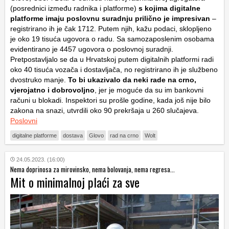
(posrednici između radnika i platforme)
s kojima digitalne
platforme imaju poslovnu suradnju prilično je impresivan
–
registrirano ih je čak 1712. Putem njih, kažu podaci, sklopljeno
je oko 19 tisuća ugovora o radu. Sa samozaposlenim osobama
evidentirano je 4457 ugovora o poslovnoj suradnji.
Pretpostavljalo se da u Hrvatskoj putem digitalnih platformi radi
oko 40 tisuća vozača i dostavljača, no registrirano ih je službeno
dvostruko manje.
To bi ukazivalo da neki rade na crno,
vjerojatno i dobrovoljno
, jer je moguće da su im bankovni
računi u blokadi. Inspektori su prošle godine, kada još nije bilo
zakona na snazi, utvrdili oko 90 prekršaja u 260 slučajeva.
Poslovni
digitalne platforme
dostava
Glovo
rad na crno
Wolt
24.05.2023. (16:00)
Nema doprinosa za mirovinsko, nema bolovanja, nema regresa...
Mit o minimalnoj plaći za sve