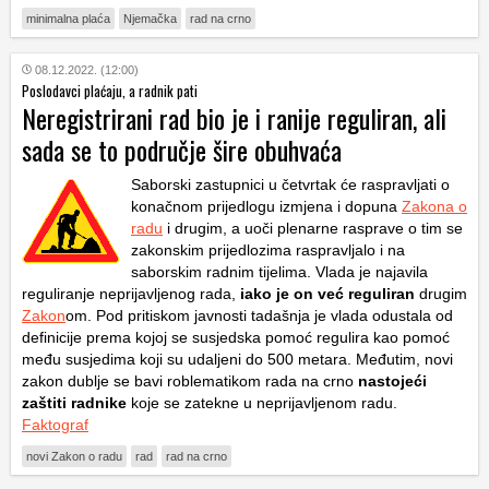
minimalna plaća
Njemačka
rad na crno
08.12.2022. (12:00)
Poslodavci plaćaju, a radnik pati
Neregistrirani rad bio je i ranije reguliran, ali
sada se to područje šire obuhvaća
Saborski zastupnici u četvrtak će raspravljati o
konačnom prijedlogu izmjena i dopuna
Zakona o
radu
i drugim, a uoči plenarne rasprave o tim se
zakonskim prijedlozima raspravljalo i na
saborskim radnim tijelima. Vlada je najavila
reguliranje neprijavljenog rada,
iako je on već reguliran
drugim
Zakon
om. Pod pritiskom javnosti tadašnja je vlada odustala od
definicije prema kojoj se susjedska pomoć regulira kao pomoć
među susjedima koji su udaljeni do 500 metara. Međutim, novi
zakon dublje se bavi roblematikom rada na crno
nastojeći
zaštiti radnike
koje se zatekne u neprijavljenom radu.
Faktograf
novi Zakon o radu
rad
rad na crno