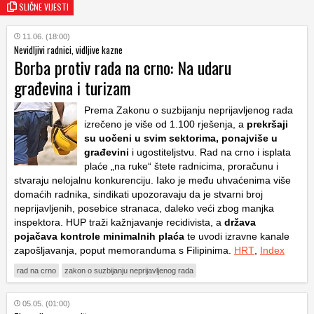
SLIČNE VIJESTI
11.06. (18:00)
Nevidljivi radnici, vidljive kazne
Borba protiv rada na crno: Na udaru
građevina i turizam
Prema Zakonu o suzbijanju neprijavljenog rada
izrečeno je više od 1.100 rješenja, a
prekršaji
su uočeni u svim sektorima, ponajviše u
građevini
i ugostiteljstvu. Rad na crno i isplata
plaće „na ruke“ štete radnicima, proračunu i
stvaraju nelojalnu konkurenciju. Iako je među uhvaćenima više
domaćih radnika, sindikati upozoravaju da je stvarni broj
neprijavljenih, posebice stranaca, daleko veći zbog manjka
inspektora. HUP traži kažnjavanje recidivista, a
država
pojačava kontrole minimalnih plaća
te uvodi izravne kanale
zapošljavanja, poput memoranduma s Filipinima.
HRT
,
Index
rad na crno
zakon o suzbijanju neprijavljenog rada
05.05. (01:00)