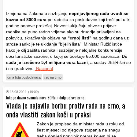
Izmjenama Zakona o suzbijanju
neprijavljenog rada uvodi se
kazna od
8000 eura
po radniku za poslodavce koji treći put u tri
godine ponove prekršaj. Novosti uključuju obvezu prijave
radnika na puno radno vrijeme ako su drugdje prijavljeni na
polovicu, skraćivanje objave na
“crnoj listi”
na godinu dana uz
strože sankcije te ukidanje “bijelih lista”. Ministar Ružić ističe
kako je cilj zaštita radnika i suzbijanje nelojalne konkurencije
uoči turističke sezone, u kojoj se očekuje 65.000 sezonaca.
Do
sada je izrečeno 5,4 milijuna eura kazni
, a sustav JEER širi se
i na građevinu.
Nacional
crna lista poslodavaca
rad na crno
13.08.2024. (19:00)
Iako je davno svanula nova ZORa, i dalje je sve crno
Vlada je najavila borbu protiv rada na crno, a
onda vlastiti zakon koči u praksi
Zakon je propisao da ministar rada u roku od
šest mjeseci od njegova stupanja na snagu
treba donijeti pravilnik prema kojem bi se