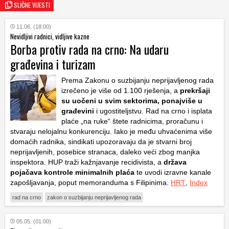
SLIČNE VIJESTI
11.06. (18:00)
Nevidljivi radnici, vidljive kazne
Borba protiv rada na crno: Na udaru
građevina i turizam
Prema Zakonu o suzbijanju neprijavljenog rada
izrečeno je više od 1.100 rješenja, a
prekršaji
su uočeni u svim sektorima, ponajviše u
građevini
i ugostiteljstvu. Rad na crno i isplata
plaće „na ruke“ štete radnicima, proračunu i
stvaraju nelojalnu konkurenciju. Iako je među uhvaćenima više
domaćih radnika, sindikati upozoravaju da je stvarni broj
neprijavljenih, posebice stranaca, daleko veći zbog manjka
inspektora. HUP traži kažnjavanje recidivista, a
država
pojačava kontrole minimalnih plaća
te uvodi izravne kanale
zapošljavanja, poput memoranduma s Filipinima.
HRT
,
Index
rad na crno
zakon o suzbijanju neprijavljenog rada
05.05. (01:00)