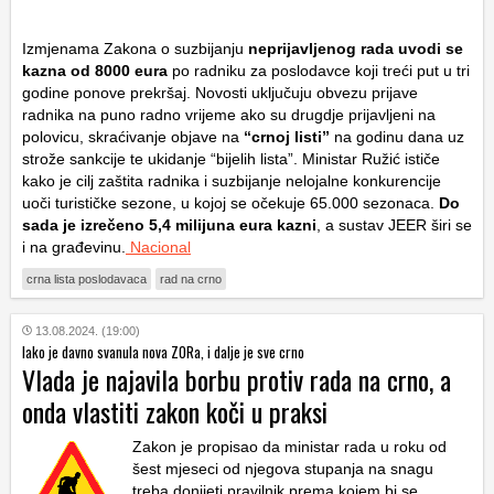
Izmjenama Zakona o suzbijanju
neprijavljenog rada uvodi se
kazna od
8000 eura
po radniku za poslodavce koji treći put u tri
godine ponove prekršaj. Novosti uključuju obvezu prijave
radnika na puno radno vrijeme ako su drugdje prijavljeni na
polovicu, skraćivanje objave na
“crnoj listi”
na godinu dana uz
strože sankcije te ukidanje “bijelih lista”. Ministar Ružić ističe
kako je cilj zaštita radnika i suzbijanje nelojalne konkurencije
uoči turističke sezone, u kojoj se očekuje 65.000 sezonaca.
Do
sada je izrečeno 5,4 milijuna eura kazni
, a sustav JEER širi se
i na građevinu.
Nacional
crna lista poslodavaca
rad na crno
13.08.2024. (19:00)
Iako je davno svanula nova ZORa, i dalje je sve crno
Vlada je najavila borbu protiv rada na crno, a
onda vlastiti zakon koči u praksi
Zakon je propisao da ministar rada u roku od
šest mjeseci od njegova stupanja na snagu
treba donijeti pravilnik prema kojem bi se