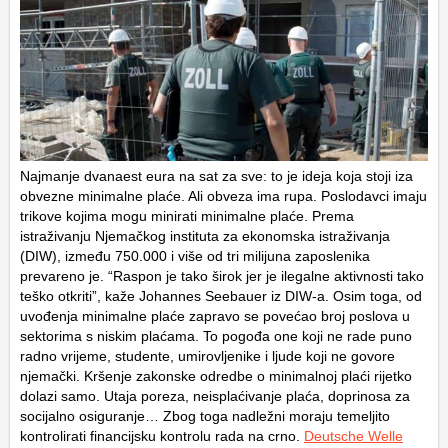
Najmanje dvanaest eura na sat za sve: to je ideja koja stoji iza
obvezne minimalne plaće. Ali obveza ima rupa. Poslodavci imaju
trikove kojima mogu minirati minimalne plaće. Prema
istraživanju Njemačkog instituta za ekonomska istraživanja
(DIW), između 750.000 i više od tri milijuna zaposlenika
prevareno je. “Raspon je tako širok jer je ilegalne aktivnosti tako
teško otkriti”, kaže Johannes Seebauer iz DIW-a. Osim toga, od
uvođenja minimalne plaće zapravo se povećao broj poslova u
sektorima s niskim plaćama. To pogođa one koji ne rade puno
radno vrijeme, studente, umirovljenike i ljude koji ne govore
njemački. Kršenje zakonske odredbe o minimalnoj plaći rijetko
dolazi samo. Utaja poreza, neisplaćivanje plaća, doprinosa za
socijalno osiguranje… Zbog toga nadležni moraju temeljito
kontrolirati financijsku kontrolu rada na crno.
Deutsche Welle