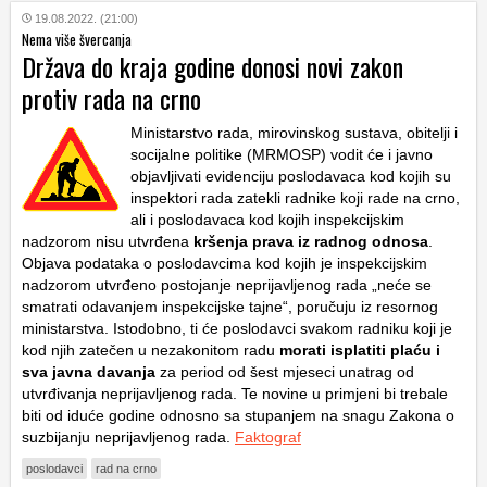
19.08.2022. (21:00)
Nema više švercanja
Država do kraja godine donosi novi zakon
protiv rada na crno
Ministarstvo rada, mirovinskog sustava, obitelji i
socijalne politike (MRMOSP) vodit će i javno
objavljivati evidenciju poslodavaca kod kojih su
inspektori rada zatekli radnike koji rade na crno,
ali i poslodavaca kod kojih inspekcijskim
nadzorom nisu utvrđena
kršenja prava iz radnog odnosa
.
Objava podataka o poslodavcima kod kojih je inspekcijskim
nadzorom utvrđeno postojanje neprijavljenog rada „neće se
smatrati odavanjem inspekcijske tajne“, poručuju iz resornog
ministarstva. Istodobno, ti će poslodavci svakom radniku koji je
kod njih zatečen u nezakonitom radu
morati isplatiti plaću i
sva javna davanja
za period od šest mjeseci unatrag od
utvrđivanja neprijavljenog rada. Te novine u primjeni bi trebale
biti od iduće godine odnosno sa stupanjem na snagu Zakona o
suzbijanju neprijavljenog rada.
Faktograf
poslodavci
rad na crno