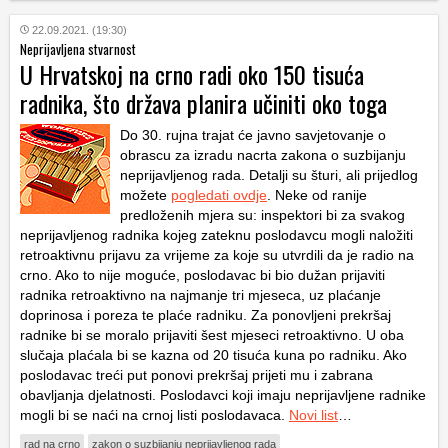
22.09.2021. (19:30)
Neprijavljena stvarnost
U Hrvatskoj na crno radi oko 150 tisuća
radnika, što država planira učiniti oko toga
Do 30. rujna trajat će javno savjetovanje o
obrascu za izradu nacrta zakona o suzbijanju
neprijavljenog rada. Detalji su šturi, ali prijedlog
možete
pogledati ovdje
. Neke od ranije
predloženih mjera su: inspektori bi za svakog
neprijavljenog radnika kojeg zateknu poslodavcu mogli naložiti
retroaktivnu prijavu za vrijeme za koje su utvrdili da je radio na
crno. Ako to nije moguće, poslodavac bi bio dužan prijaviti
radnika retroaktivno na najmanje tri mjeseca, uz plaćanje
doprinosa i poreza te plaće radniku. Za ponovljeni prekršaj
radnike bi se moralo prijaviti šest mjeseci retroaktivno. U oba
slučaja plaćala bi se kazna od 20 tisuća kuna po radniku. Ako
poslodavac treći put ponovi prekršaj prijeti mu i zabrana
obavljanja djelatnosti. Poslodavci koji imaju neprijavljene radnike
mogli bi se naći na crnoj listi poslodavaca.
Novi list
…
rad na crno
zakon o suzbijanju neprijavljenog rada