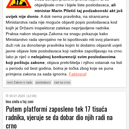
objavljivale crne i bijele liste poslodavaca,
ali
ministar Marin Piletić taj podzakonski akt još
uvijek nije donio
. A dok nema pravilnika, na stranicama
Ministarstva rada nije moguće objaviti popis poslodavaca kod
kojih je Državni inspektorat zatekao neprijavljene radnike.
Praksa nakon stupanja Zakona na snagu pokazuje kako
Ministarstvo rada vjerojatno ne bi ispoštovalo niti svoj planirani
duži rok za donošenje pravilnika kojim bi dodatno objasnili uvjeti
javne objave liste poslodavaca koji radnike zapošljavaju na crno.
Iako je riječ o
nelojalnoj konkurenciji svim poslodavcima
koji poštuju zakone
, objava prekršitelja i njihov ostanak na listi
u periodu od šest godina, bolna je točka zbog koje se puna
primjena zakona za sada ignorira.
Faktograf
novi Zakon o radu
poslodavci
rad na crno
30.07.2024. (12:00)
Ima sivila u toj zoni
Putem platformi zaposleno tek 17 tisuća
radnika, vjeruje se da dobar dio njih radi na
crno