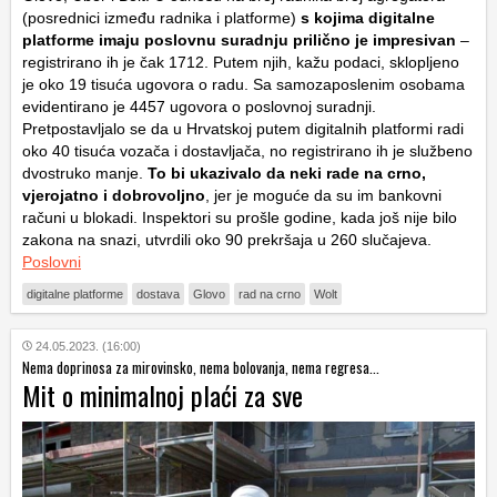
(posrednici između radnika i platforme)
s kojima digitalne
platforme imaju poslovnu suradnju prilično je impresivan
–
registrirano ih je čak 1712. Putem njih, kažu podaci, sklopljeno
je oko 19 tisuća ugovora o radu. Sa samozaposlenim osobama
evidentirano je 4457 ugovora o poslovnoj suradnji.
Pretpostavljalo se da u Hrvatskoj putem digitalnih platformi radi
oko 40 tisuća vozača i dostavljača, no registrirano ih je službeno
dvostruko manje.
To bi ukazivalo da neki rade na crno,
vjerojatno i dobrovoljno
, jer je moguće da su im bankovni
računi u blokadi. Inspektori su prošle godine, kada još nije bilo
zakona na snazi, utvrdili oko 90 prekršaja u 260 slučajeva.
Poslovni
digitalne platforme
dostava
Glovo
rad na crno
Wolt
24.05.2023. (16:00)
Nema doprinosa za mirovinsko, nema bolovanja, nema regresa...
Mit o minimalnoj plaći za sve