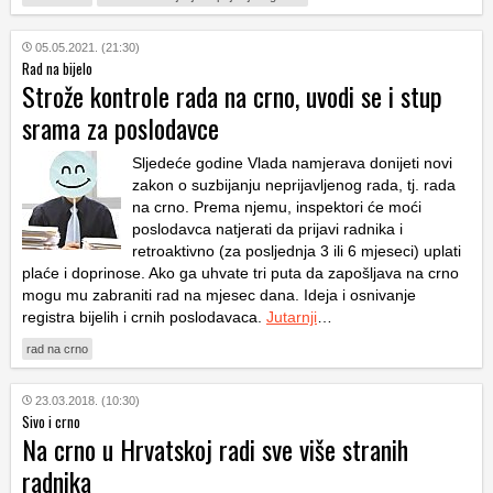
05.05.2021. (21:30)
Rad na bijelo
Strože kontrole rada na crno, uvodi se i stup
srama za poslodavce
Sljedeće godine Vlada namjerava donijeti novi
zakon o suzbijanju neprijavljenog rada, tj. rada
na crno. Prema njemu, inspektori će moći
poslodavca natjerati da prijavi radnika i
retroaktivno (za posljednja 3 ili 6 mjeseci) uplati
plaće i doprinose. Ako ga uhvate tri puta da zapošljava na crno
mogu mu zabraniti rad na mjesec dana. Ideja i osnivanje
registra bijelih i crnih poslodavaca.
Jutarnji
…
rad na crno
23.03.2018. (10:30)
Sivo i crno
Na crno u Hrvatskoj radi sve više stranih
radnika