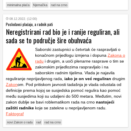
minimalna plaća
Njemačka
rad na crno
08.12.2022. (12:00)
Poslodavci plaćaju, a radnik pati
Neregistrirani rad bio je i ranije reguliran, ali
sada se to područje šire obuhvaća
Saborski zastupnici u četvrtak će raspravljati o
konačnom prijedlogu izmjena i dopuna
Zakona o
radu
i drugim, a uoči plenarne rasprave o tim se
zakonskim prijedlozima raspravljalo i na
saborskim radnim tijelima. Vlada je najavila
reguliranje neprijavljenog rada,
iako je on već reguliran
drugim
Zakon
om. Pod pritiskom javnosti tadašnja je vlada odustala od
definicije prema kojoj se susjedska pomoć regulira kao pomoć
među susjedima koji su udaljeni do 500 metara. Međutim, novi
zakon dublje se bavi roblematikom rada na crno
nastojeći
zaštiti radnike
koje se zatekne u neprijavljenom radu.
Faktograf
novi Zakon o radu
rad
rad na crno