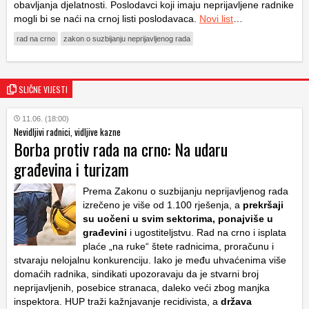
obavljanja djelatnosti. Poslodavci koji imaju neprijavljene radnike
mogli bi se naći na crnoj listi poslodavaca.
Novi list
…
rad na crno
zakon o suzbijanju neprijavljenog rada
SLIČNE VIJESTI
11.06. (18:00)
Nevidljivi radnici, vidljive kazne
Borba protiv rada na crno: Na udaru
građevina i turizam
Prema Zakonu o suzbijanju neprijavljenog rada
izrečeno je više od 1.100 rješenja, a
prekršaji
su uočeni u svim sektorima, ponajviše u
građevini
i ugostiteljstvu. Rad na crno i isplata
plaće „na ruke“ štete radnicima, proračunu i
stvaraju nelojalnu konkurenciju. Iako je među uhvaćenima više
domaćih radnika, sindikati upozoravaju da je stvarni broj
neprijavljenih, posebice stranaca, daleko veći zbog manjka
inspektora. HUP traži kažnjavanje recidivista, a
država