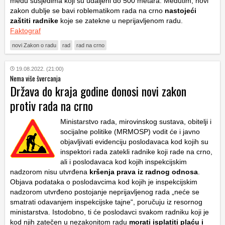
među susjedima koji su udaljeni do 500 metara. Međutim, novi
zakon dublje se bavi roblematikom rada na crno
nastojeći
zaštiti radnike
koje se zatekne u neprijavljenom radu.
Faktograf
novi Zakon o radu
rad
rad na crno
19.08.2022. (21:00)
Nema više švercanja
Država do kraja godine donosi novi zakon
protiv rada na crno
Ministarstvo rada, mirovinskog sustava, obitelji i
socijalne politike (MRMOSP) vodit će i javno
objavljivati evidenciju poslodavaca kod kojih su
inspektori rada zatekli radnike koji rade na crno,
ali i poslodavaca kod kojih inspekcijskim
nadzorom nisu utvrđena
kršenja prava iz radnog odnosa
.
Objava podataka o poslodavcima kod kojih je inspekcijskim
nadzorom utvrđeno postojanje neprijavljenog rada „neće se
smatrati odavanjem inspekcijske tajne“, poručuju iz resornog
ministarstva. Istodobno, ti će poslodavci svakom radniku koji je
kod njih zatečen u nezakonitom radu
morati isplatiti plaću i