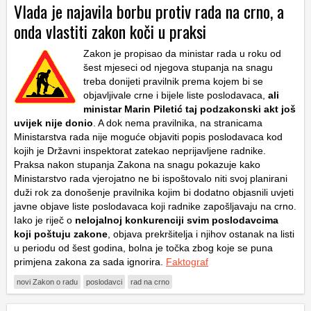
Vlada je najavila borbu protiv rada na crno, a
onda vlastiti zakon koči u praksi
Zakon je propisao da ministar rada u roku od
šest mjeseci od njegova stupanja na snagu
treba donijeti pravilnik prema kojem bi se
objavljivale crne i bijele liste poslodavaca,
ali
ministar Marin Piletić taj podzakonski akt još
uvijek nije donio
. A dok nema pravilnika, na stranicama
Ministarstva rada nije moguće objaviti popis poslodavaca kod
kojih je Državni inspektorat zatekao neprijavljene radnike.
Praksa nakon stupanja Zakona na snagu pokazuje kako
Ministarstvo rada vjerojatno ne bi ispoštovalo niti svoj planirani
duži rok za donošenje pravilnika kojim bi dodatno objasnili uvjeti
javne objave liste poslodavaca koji radnike zapošljavaju na crno.
Iako je riječ o
nelojalnoj konkurenciji svim poslodavcima
koji poštuju zakone
, objava prekršitelja i njihov ostanak na listi
u periodu od šest godina, bolna je točka zbog koje se puna
primjena zakona za sada ignorira.
Faktograf
novi Zakon o radu
poslodavci
rad na crno