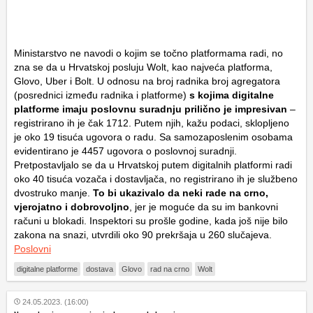
Ministarstvo ne navodi o kojim se točno platformama radi, no
zna se da u Hrvatskoj posluju Wolt, kao najveća platforma,
Glovo, Uber i Bolt. U odnosu na broj radnika broj agregatora
(posrednici između radnika i platforme)
s kojima digitalne
platforme imaju poslovnu suradnju prilično je impresivan
–
registrirano ih je čak 1712. Putem njih, kažu podaci, sklopljeno
je oko 19 tisuća ugovora o radu. Sa samozaposlenim osobama
evidentirano je 4457 ugovora o poslovnoj suradnji.
Pretpostavljalo se da u Hrvatskoj putem digitalnih platformi radi
oko 40 tisuća vozača i dostavljača, no registrirano ih je službeno
dvostruko manje.
To bi ukazivalo da neki rade na crno,
vjerojatno i dobrovoljno
, jer je moguće da su im bankovni
računi u blokadi. Inspektori su prošle godine, kada još nije bilo
zakona na snazi, utvrdili oko 90 prekršaja u 260 slučajeva.
Poslovni
digitalne platforme
dostava
Glovo
rad na crno
Wolt
24.05.2023. (16:00)