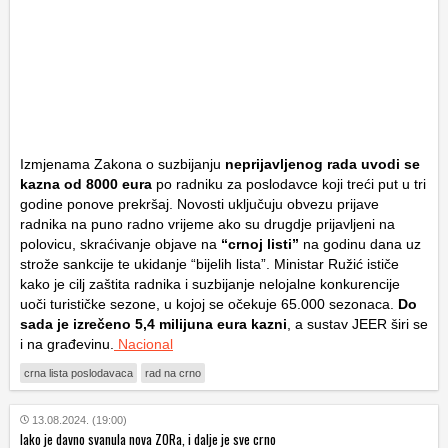
Izmjenama Zakona o suzbijanju
neprijavljenog rada uvodi se
kazna od
8000 eura
po radniku za poslodavce koji treći put u tri
godine ponove prekršaj. Novosti uključuju obvezu prijave
radnika na puno radno vrijeme ako su drugdje prijavljeni na
polovicu, skraćivanje objave na
“crnoj listi”
na godinu dana uz
strože sankcije te ukidanje “bijelih lista”. Ministar Ružić ističe
kako je cilj zaštita radnika i suzbijanje nelojalne konkurencije
uoči turističke sezone, u kojoj se očekuje 65.000 sezonaca.
Do
sada je izrečeno 5,4 milijuna eura kazni
, a sustav JEER širi se
i na građevinu.
Nacional
crna lista poslodavaca
rad na crno
13.08.2024. (19:00)
Iako je davno svanula nova ZORa, i dalje je sve crno