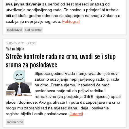
sva javna davanja
za period od šest mjeseci unatrag od
utvrđivanja neprijavljenog rada. Te novine u primjeni bi trebale
biti od iduće godine odnosno sa stupanjem na snagu Zakona o
suzbijanju neprijavljenog rada.
Faktograf
poslodavci
rad na crno
05.05.2021. (21:30)
Rad na bijelo
Strože kontrole rada na crno, uvodi se i stup
srama za poslodavce
Sljedeće godine Vlada namjerava donijeti novi
zakon o suzbijanju neprijavljenog rada, tj. rada
na crno. Prema njemu, inspektori će moći
poslodavca natjerati da prijavi radnika i
retroaktivno (za posljednja 3 ili 6 mjeseci) uplati
plaće i doprinose. Ako ga uhvate tri puta da zapošljava na crno
mogu mu zabraniti rad na mjesec dana. Ideja i osnivanje
registra bijelih i crnih poslodavaca.
Jutarnji
…
rad na crno