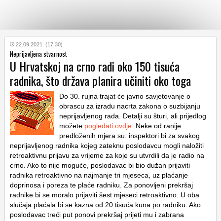
KATEGORIJE
22.09.2021. (17:30)
Neprijavljena stvarnost
U Hrvatskoj na crno radi oko 150 tisuća
HRVATSKI
radnika, što država planira učiniti oko toga
WEB
Do 30. rujna trajat će javno savjetovanje o
obrascu za izradu nacrta zakona o suzbijanju
neprijavljenog rada. Detalji su šturi, ali prijedlog
možete
pogledati ovdje
. Neke od ranije
predloženih mjera su: inspektori bi za svakog
neprijavljenog radnika kojeg zateknu poslodavcu mogli naložiti
retroaktivnu prijavu za vrijeme za koje su utvrdili da je radio na
crno. Ako to nije moguće, poslodavac bi bio dužan prijaviti
radnika retroaktivno na najmanje tri mjeseca, uz plaćanje
doprinosa i poreza te plaće radniku. Za ponovljeni prekršaj
radnike bi se moralo prijaviti šest mjeseci retroaktivno. U oba
slučaja plaćala bi se kazna od 20 tisuća kuna po radniku. Ako
poslodavac treći put ponovi prekršaj prijeti mu i zabrana