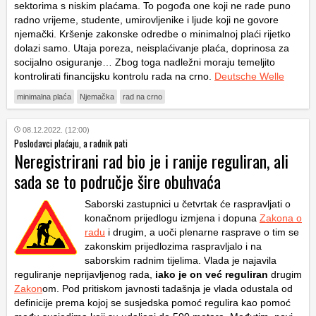
sektorima s niskim plaćama. To pogođa one koji ne rade puno
radno vrijeme, studente, umirovljenike i ljude koji ne govore
njemački. Kršenje zakonske odredbe o minimalnoj plaći rijetko
dolazi samo. Utaja poreza, neisplaćivanje plaća, doprinosa za
socijalno osiguranje… Zbog toga nadležni moraju temeljito
kontrolirati financijsku kontrolu rada na crno.
Deutsche Welle
minimalna plaća
Njemačka
rad na crno
08.12.2022. (12:00)
Poslodavci plaćaju, a radnik pati
Neregistrirani rad bio je i ranije reguliran, ali
sada se to područje šire obuhvaća
Saborski zastupnici u četvrtak će raspravljati o
konačnom prijedlogu izmjena i dopuna
Zakona o
radu
i drugim, a uoči plenarne rasprave o tim se
zakonskim prijedlozima raspravljalo i na
saborskim radnim tijelima. Vlada je najavila
reguliranje neprijavljenog rada,
iako je on već reguliran
drugim
Zakon
om. Pod pritiskom javnosti tadašnja je vlada odustala od
definicije prema kojoj se susjedska pomoć regulira kao pomoć