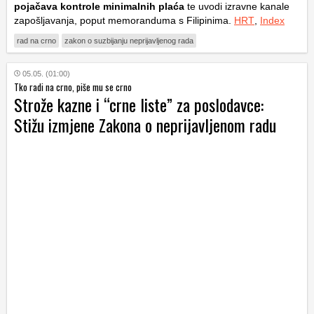
pojačava kontrole minimalnih plaća
te uvodi izravne kanale
zapošljavanja, poput memoranduma s Filipinima.
HRT
,
Index
rad na crno
zakon o suzbijanju neprijavljenog rada
05.05. (01:00)
Tko radi na crno, piše mu se crno
Strože kazne i “crne liste” za poslodavce:
Stižu izmjene Zakona o neprijavljenom radu