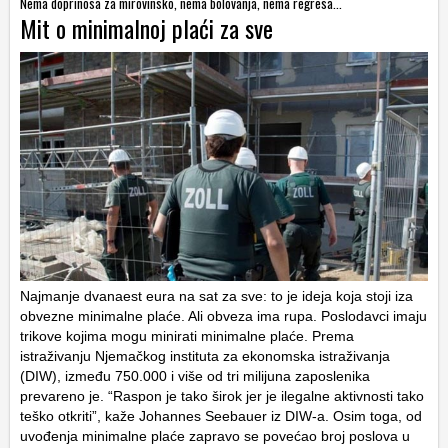
Nema doprinosa za mirovinsko, nema bolovanja, nema regresa...
Mit o minimalnoj plaći za sve
Najmanje dvanaest eura na sat za sve: to je ideja koja stoji iza
obvezne minimalne plaće. Ali obveza ima rupa. Poslodavci imaju
trikove kojima mogu minirati minimalne plaće. Prema
istraživanju Njemačkog instituta za ekonomska istraživanja
(DIW), između 750.000 i više od tri milijuna zaposlenika
prevareno je. “Raspon je tako širok jer je ilegalne aktivnosti tako
teško otkriti”, kaže Johannes Seebauer iz DIW-a. Osim toga, od
uvođenja minimalne plaće zapravo se povećao broj poslova u