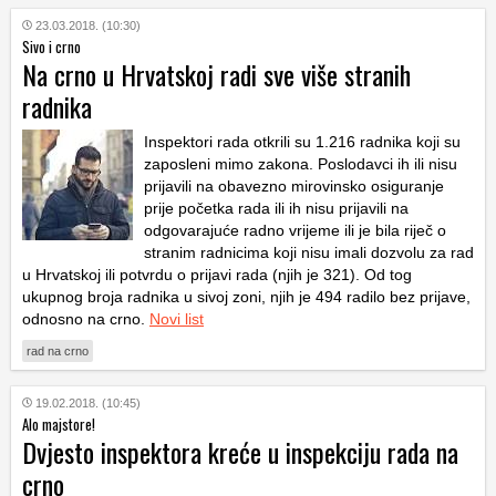
23.03.2018. (10:30)
Sivo i crno
Na crno u Hrvatskoj radi sve više stranih
radnika
Inspektori rada otkrili su 1.216 radnika koji su
zaposleni mimo zakona. Poslodavci ih ili nisu
prijavili na obavezno mirovinsko osiguranje
prije početka rada ili ih nisu prijavili na
odgovarajuće radno vrijeme ili je bila riječ o
stranim radnicima koji nisu imali dozvolu za rad
u Hrvatskoj ili potvrdu o prijavi rada (njih je 321). Od tog
ukupnog broja radnika u sivoj zoni, njih je 494 radilo bez prijave,
odnosno na crno.
Novi list
rad na crno
19.02.2018. (10:45)
Alo majstore!
Dvjesto inspektora kreće u inspekciju rada na
crno