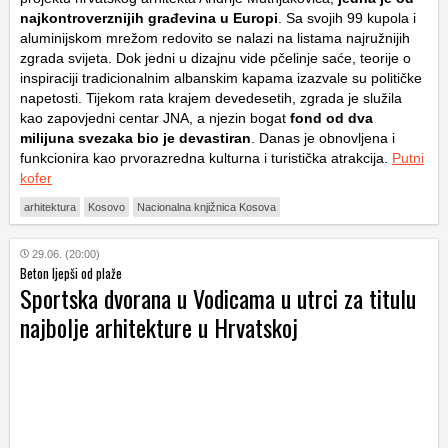
najkontroverznijih građevina u Europi
. Sa svojih 99 kupola i
aluminijskom mrežom redovito se nalazi na listama najružnijih
zgrada svijeta. Dok jedni u dizajnu vide pčelinje saće, teorije o
inspiraciji tradicionalnim albanskim kapama izazvale su političke
napetosti. Tijekom rata krajem devedesetih, zgrada je služila
kao zapovjedni centar JNA, a njezin bogat
fond od dva
milijuna svezaka bio je devastiran
. Danas je obnovljena i
funkcionira kao prvorazredna kulturna i turistička atrakcija.
Putni
kofer
arhitektura
Kosovo
Nacionalna knjižnica Kosova
29.06. (20:00)
Beton ljepši od plaže
Sportska dvorana u Vodicama u utrci za titulu
najbolje arhitekture u Hrvatskoj