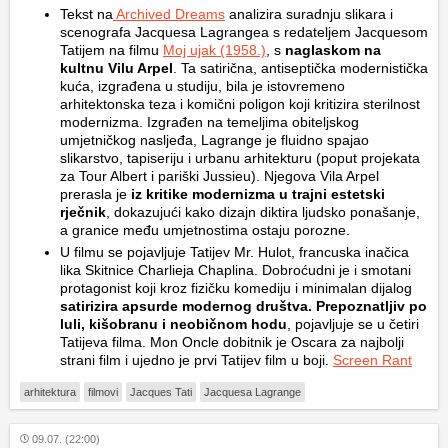
Tekst na
Archived Dreams
analizira suradnju slikara i
scenografa Jacquesa Lagrangea s redateljem Jacquesom
Tatijem na filmu
Moj ujak
(1958.)
, s
naglaskom na
kultnu Vilu Arpel
. Ta satirična, antiseptička modernistička
kuća, izgrađena u studiju, bila je istovremeno
arhitektonska teza i komični poligon koji kritizira sterilnost
modernizma. Izgrađen na temeljima obiteljskog
umjetničkog nasljeđa, Lagrange je fluidno spajao
slikarstvo, tapiseriju i urbanu arhitekturu (poput projekata
za Tour Albert i pariški Jussieu). Njegova Vila Arpel
prerasla je
iz kritike modernizma u trajni estetski
rječnik
, dokazujući kako dizajn diktira ljudsko ponašanje,
a granice među umjetnostima ostaju porozne.
U filmu se pojavljuje Tatijev Mr. Hulot, francuska inačica
lika Skitnice Charlieja Chaplina. Dobroćudni je i smotani
protagonist koji kroz fizičku komediju i minimalan dijalog
satirizira apsurde modernog društva. Prepoznatljiv po
luli, kišobranu i neobičnom hodu
, pojavljuje se u četiri
Tatijeva filma. Mon Oncle dobitnik je Oscara za najbolji
strani film i ujedno je prvi Tatijev film u boji.
Screen Rant
arhitektura
filmovi
Jacques Tati
Jacquesa Lagrange
09.07. (22:00)