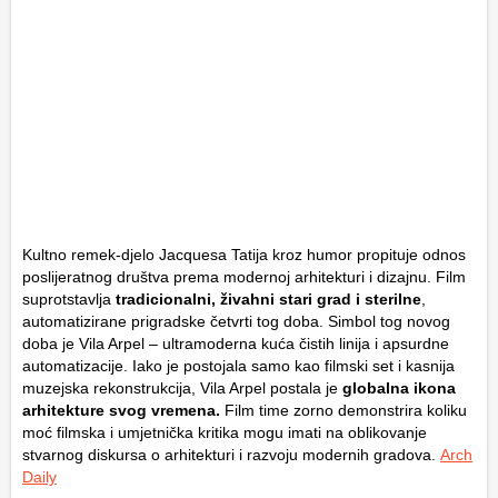
Kultno remek-djelo Jacquesa Tatija kroz humor propituje odnos
poslijeratnog društva prema modernoj arhitekturi i dizajnu. Film
suprotstavlja
tradicionalni, živahni stari grad i sterilne
,
automatizirane prigradske četvrti tog doba. Simbol tog novog
doba je Vila Arpel – ultramoderna kuća čistih linija i apsurdne
automatizacije. Iako je postojala samo kao filmski set i kasnija
muzejska rekonstrukcija, Vila Arpel postala je
globalna ikona
arhitekture svog vremena.
Film time zorno demonstrira koliku
moć filmska i umjetnička kritika mogu imati na oblikovanje
stvarnog diskursa o arhitekturi i razvoju modernih gradova.
Arch
Daily