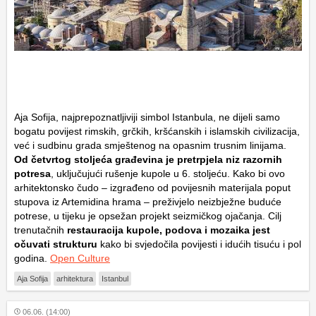
Aja Sofija, najprepoznatljiviji simbol Istanbula, ne dijeli samo
bogatu povijest rimskih, grčkih, kršćanskih i islamskih civilizacija,
već i sudbinu grada smještenog na opasnim trusnim linijama.
Od četvrtog stoljeća građevina je pretrpjela niz razornih
potresa
, uključujući rušenje kupole u 6. stoljeću. Kako bi ovo
arhitektonsko čudo – izgrađeno od povijesnih materijala poput
stupova iz Artemidina hrama – preživjelo neizbježne buduće
potrese, u tijeku je opsežan projekt seizmičkog ojačanja. Cilj
trenutačnih
restauracija kupole, podova i mozaika jest
očuvati strukturu
kako bi svjedočila povijesti i idućih tisuću i pol
godina.
Open Culture
Aja Sofija
arhitektura
Istanbul
06.06. (14:00)