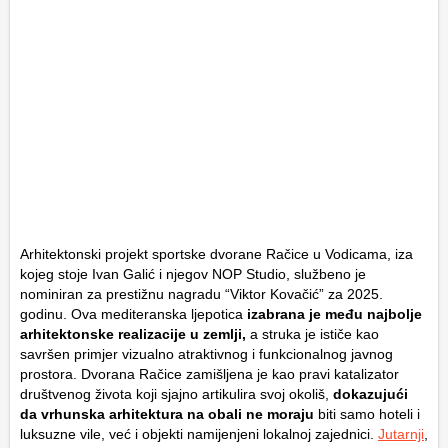
Arhitektonski projekt sportske dvorane Račice u Vodicama, iza
kojeg stoje Ivan Galić i njegov NOP Studio, službeno je
nominiran za prestižnu nagradu “Viktor Kovačić” za 2025.
godinu. Ova mediteranska ljepotica
izabrana je među najbolje
arhitektonske realizacije u zemlji,
a struka je ističe kao
savršen primjer vizualno atraktivnog i funkcionalnog javnog
prostora. Dvorana Račice zamišljena je kao pravi katalizator
društvenog života koji sjajno artikulira svoj okoliš,
dokazujući
da vrhunska arhitektura na obali ne moraju
biti samo hoteli i
luksuzne vile, već i objekti namijenjeni lokalnoj zajednici.
Jutarnji
,