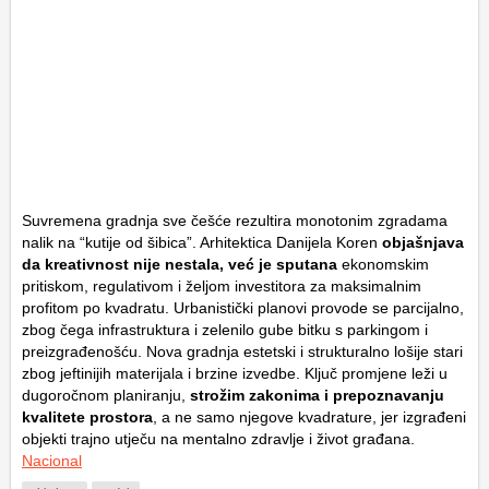
Suvremena gradnja sve češće rezultira monotonim zgradama
nalik na “kutije od šibica”. Arhitektica Danijela Koren
objašnjava
da kreativnost nije nestala, već je sputana
ekonomskim
pritiskom, regulativom i željom investitora za maksimalnim
profitom po kvadratu. Urbanistički planovi provode se parcijalno,
zbog čega infrastruktura i zelenilo gube bitku s parkingom i
preizgrađenošću. Nova gradnja estetski i strukturalno lošije stari
zbog jeftinijih materijala i brzine izvedbe. Ključ promjene leži u
dugoročnom planiranju,
strožim zakonima i prepoznavanju
kvalitete prostora
, a ne samo njegove kvadrature, jer izgrađeni
objekti trajno utječu na mentalno zdravlje i život građana.
Nacional