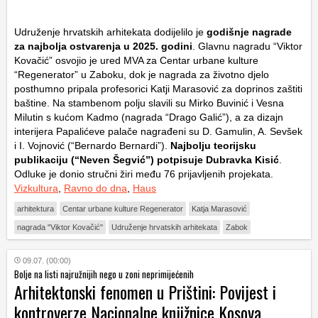
Udruženje hrvatskih arhitekata dodijelilo je
godišnje nagrade
za najbolja ostvarenja u 2025. godini
. Glavnu nagradu “Viktor
Kovačić” osvojio je ured MVA za Centar urbane kulture
“Regenerator” u Zaboku, dok je nagrada za životno djelo
posthumno pripala profesorici Katji Marasović za doprinos zaštiti
baštine. Na stambenom polju slavili su Mirko Buvinić i Vesna
Milutin s kućom Kadmo (nagrada “Drago Galić”), a za dizajn
interijera Papalićeve palače nagrađeni su D. Gamulin, A. Sevšek
i I. Vojnović (“Bernardo Bernardi”).
Najbolju teorijsku
publikaciju (“Neven Šegvić”) potpisuje Dubravka Kisić
.
Odluke je donio stručni žiri među 76 prijavljenih projekata.
Vizkultura
,
Ravno do dna
,
Haus
arhitektura
Centar urbane kulture Regenerator
Katja Marasović
nagrada "Viktor Kovačić"
Udruženje hrvatskih arhitekata
Zabok
09.07. (00:00)
Bolje na listi najružnijih nego u zoni neprimijećenih
Arhitektonski fenomen u Prištini: Povijest i
kontroverze Nacionalne knjižnice Kosova