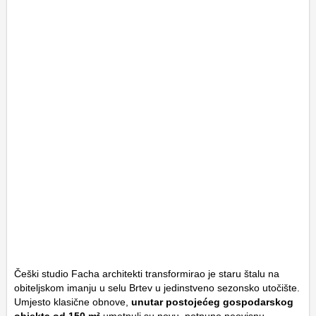
Češki studio Facha architekti transformirao je staru štalu na
obiteljskom imanju u selu Brtev u jedinstveno sezonsko utočište.
Umjesto klasične obnove,
unutar postojećeg gospodarskog
objekta od 150 m²
umetnuli su novu, potpuno neovisnu