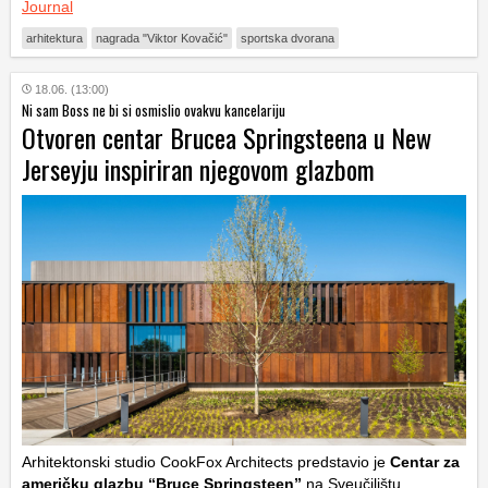
Journal
arhitektura
nagrada "Viktor Kovačić"
sportska dvorana
18.06. (13:00)
Ni sam Boss ne bi si osmislio ovakvu kancelariju
Otvoren centar Brucea Springsteena u New
Jerseyju inspiriran njegovom glazbom
Arhitektonski studio CookFox Architects predstavio je
Centar za
američku glazbu “Bruce Springsteen”
na Sveučilištu