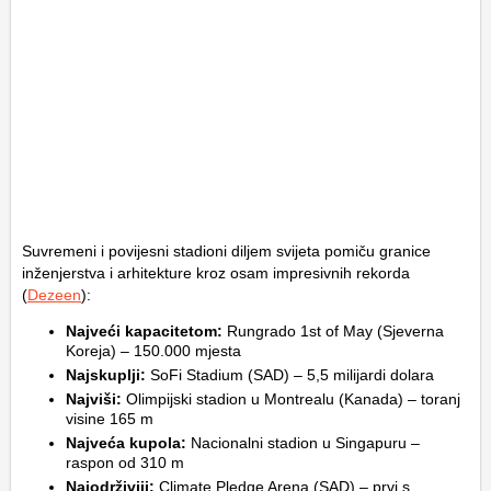
Suvremeni i povijesni stadioni diljem svijeta pomiču granice
inženjerstva i arhitekture kroz osam impresivnih rekorda
(
Dezeen
):
Najveći kapacitetom:
Rungrado 1st of May (Sjeverna
Koreja) – 150.000 mjesta
Najskuplji:
SoFi Stadium (SAD) – 5,5 milijardi dolara
Najviši:
Olimpijski stadion u Montrealu (Kanada) – toranj
visine 165 m
Najveća kupola:
Nacionalni stadion u Singapuru –
raspon od 310 m
Najodrživiji:
Climate Pledge Arena (SAD) – prvi s