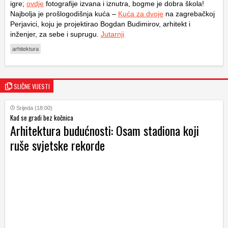
igre;
ovdje
fotografije izvana i iznutra, bogme je dobra škola!
Najbolja je prošlogodišnja kuća –
Kuća za dvoje
na zagrebačkoj
Perjavici, koju je projektirao Bogdan Budimirov, arhitekt i
inženjer, za sebe i suprugu.
Jutarnji
arhitektura
SLIČNE VIJESTI
Srijeda (18:00)
Kad se gradi bez kočnica
Arhitektura budućnosti: Osam stadiona koji
ruše svjetske rekorde