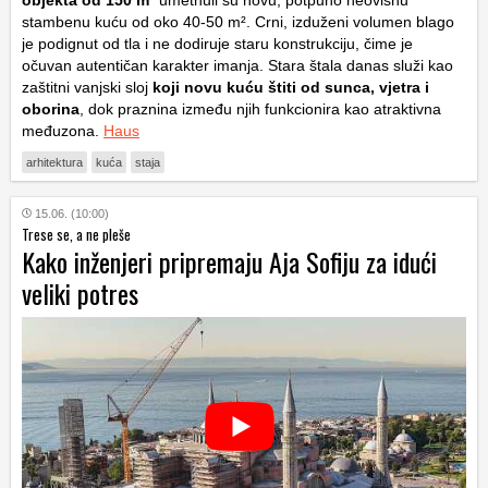
stambenu kuću od oko 40-50 m². Crni, izduženi volumen blago
je podignut od tla i ne dodiruje staru konstrukciju, čime je
očuvan autentičan karakter imanja. Stara štala danas služi kao
zaštitni vanjski sloj
koji novu kuću štiti od sunca, vjetra i
oborina
, dok praznina između njih funkcionira kao atraktivna
međuzona.
Haus
arhitektura
kuća
staja
15.06. (10:00)
Trese se, a ne pleše
Kako inženjeri pripremaju Aja Sofiju za idući
veliki potres