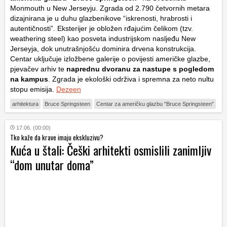
Monmouth u New Jerseyju. Zgrada od 2.790 četvornih metara
dizajnirana je u duhu glazbenikove “iskrenosti, hrabrosti i
autentičnosti”. Eksterijer je obložen rđajućim čelikom (tzv.
weathering steel) kao posveta industrijskom nasljeđu New
Jerseyja, dok unutrašnjošću dominira drvena konstrukcija.
Centar uključuje izložbene galerije o povijesti američke glazbe,
pjevačev arhiv te
naprednu dvoranu za nastupe s pogledom
na kampus
. Zgrada je ekološki održiva i spremna za neto nultu
stopu emisija.
Dezeen
arhitektura
Bruce Springsteen
Centar za američku glazbu "Bruce Springsteen"
17.06. (00:00)
Tko kaže da krave imaju ekskluzivu?
Kuća u štali: Češki arhitekti osmislili zanimljiv
“dom unutar doma”