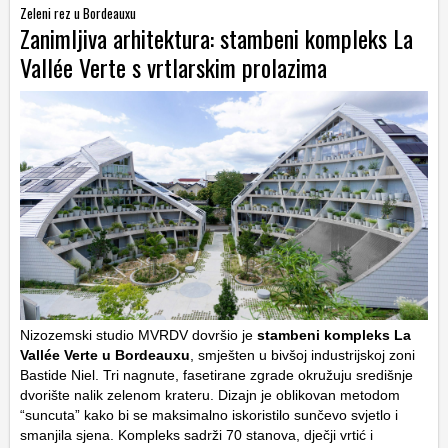
Zeleni rez u Bordeauxu
Zanimljiva arhitektura: stambeni kompleks La
Vallée Verte s vrtlarskim prolazima
Nizozemski studio MVRDV dovršio je
stambeni kompleks La
Vallée Verte u Bordeauxu
, smješten u bivšoj industrijskoj zoni
Bastide Niel. Tri nagnute, fasetirane zgrade okružuju središnje
dvorište nalik zelenom krateru. Dizajn je oblikovan metodom
“suncuta” kako bi se maksimalno iskoristilo sunčevo svjetlo i
smanjila sjena. Kompleks sadrži 70 stanova, dječji vrtić i