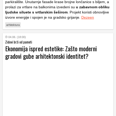
parkiralište. Unutarnje fasade krase brojne lončanice s biljem, a
prolazi za vrtlare na balkonima izvedeni su
u zabavnom obliku
ljudske siluete s vrtlarskim šeširom
. Projekt koristi obnovljive
izvore energije i spojen je na gradsko grijanje.
Dezeen
arhitektura
04.06. (18:00)
Zidovi brži od pameti
Ekonomija ispred estetike: Zašto moderni
gradovi gube arhitektonski identitet?