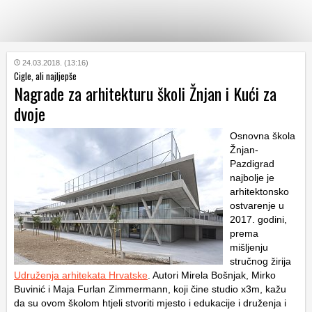
KATEGORIJE
24.03.2018. (13:16)
Cigle, ali najljepše
Nagrade za arhitekturu školi Žnjan i Kući za
HRVATSKI
dvoje
WEB
Osnovna škola
Žnjan-
Pazdigrad
najbolje je
arhitektonsko
ostvarenje u
2017. godini,
prema
mišljenju
stručnog žirija
Udruženja arhitekata Hrvatske
. Autori Mirela Bošnjak, Mirko
Buvinić i Maja Furlan Zimmermann, koji čine studio x3m, kažu
da su ovom školom htjeli stvoriti mjesto i edukacije i druženja i