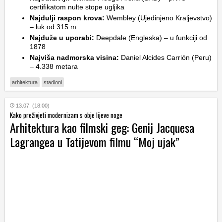
certifikatom nulte stope ugljika
Najdulji raspon krova:
Wembley (Ujedinjeno Kraljevstvo)
– luk od 315 m
Najduže u uporabi:
Deepdale (Engleska) – u funkciji od
1878
Najviša nadmorska visina:
Daniel Alcides Carrión (Peru)
– 4.338 metara
arhitektura
stadioni
13.07. (18:00)
Kako preživjeti modernizam s obje lijeve noge
Arhitektura kao filmski geg: Genij Jacquesa
Lagrangea u Tatijevom filmu “Moj ujak”