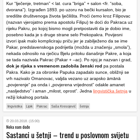
Kur “lječenje, tretman” < lat. cura “briga” + salon <fr. “soba,
dvorana”). Izgrađen 1893. po uzoru na bečki kursalon, bio je
središte društvenoga života lječilišta. Proći ćemo kroz Filipovac
(nazvan vjerojatno prema apostolu Filipu) te doći do Pakraca uz
rijeku Pakru, po kojoj bismo mogli pretpostaviti da je dobio ime,
posebno kada je s druge strane selo Prekopakra. Povijesni
izvori ipak malo kompliciraju priču jer je zabilježeno da se ime
Pakar, predslavenskoga podrijetla (možda u značenju „smola”),
nekada odnosilo na rječicu Bjelu pritoku današnje Pakre, a koja
se tada nazivala Pakrac (Pakar + –ac). Po njoj je nazvan i grad,
dok je rijeka s vremenom zadobila ženski rod
pa postala
Pakra. Kako je za obronke Papuka zapadalo sunce, obližnji se
vrh nazivalo Omanovac, valjda vezano uz arapsko ämānä
„povjerenje” pa onda i „povjerena vrijednost” odakle amanet
„nasljedstvo” i aman „milost, oprost”. Jedna
lingvistička šetnja
u
režiji lokalnog portala.
lingvistika
Lipik
Pakrac
Saša Kresojević
šetnja
20.03.2018. (15:00)
Neka nam dođe
Sastanci u šetnji – trend u poslovnom svijetu