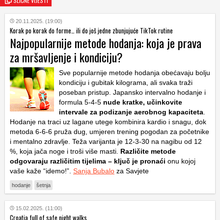
SLIČNE VIJESTI
20.11.2025. (19:00)
Korak po korak do forme… ili do još jedne zbunjujuće TikTok rutine
Najpopularnije metode hodanja: koja je prava
za mršavljenje i kondiciju?
Sve popularnije metode hodanja obećavaju bolju
kondiciju i gubitak kilograma, ali svaka traži
poseban pristup. Japansko intervalno hodanje i
formula 5-4-5
nude kratke, učinkovite
intervale za podizanje aerobnog kapaciteta
.
Hodanje na traci uz lagane utege kombinira kardio i snagu, dok
metoda 6-6-6 pruža dug, umjeren trening pogodan za početnike
i mentalno zdravlje. Teža varijanta je 12-3-30 na nagibu od 12
%, koja jača noge i troši više masti.
Različite metode
odgovaraju različitim tijelima – ključ je pronaći
onu kojoj
vaše kaže “idemo!”.
Sanja Bubalo
za Savjete
hodanje
šetnja
15.02.2025. (11:00)
Croatia full of safe night walks