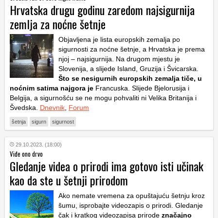
Hrvatska drugu godinu zaredom najsigurnija
zemlja za noćne šetnje
Objavljena je lista europskih zemalja po
sigurnosti za noćne šetnje, a Hrvatska je prema
njoj – najsigurnija. Na drugom mjestu je
Slovenija, a slijede Island, Gruzija i Švicarska.
Što se nesigurnih europskih zemalja tiče, u
noćnim satima najgora je
Francuska. Slijede Bjelorusija i
Belgija, a sigurnošću se ne mogu pohvaliti ni Velika Britanija i
Švedska.
Dnevnik
,
Forum
šetnja
sigurn
sigurnost
29.10.2023. (18:00)
Viđe ono drvo
Gledanje videa o prirodi ima gotovo isti učinak
kao da ste u šetnji prirodom
Ako nemate vremena za opuštajuću šetnju kroz
šumu, isprobajte videozapis o prirodi. Gledanje
čak i kratkog videozapisa prirode
značajno