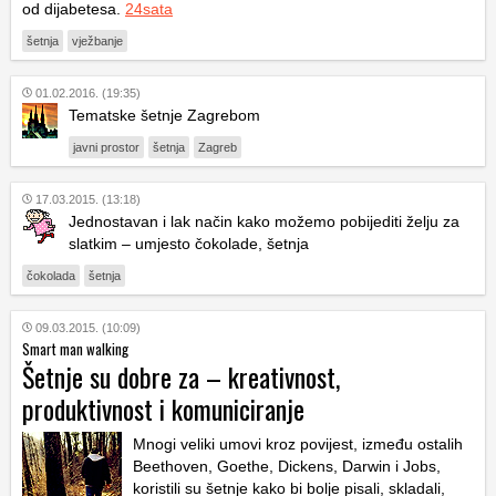
od dijabetesa.
24sata
šetnja
vježbanje
01.02.2016. (19:35)
Tematske šetnje Zagrebom
javni prostor
šetnja
Zagreb
17.03.2015. (13:18)
Jednostavan i lak način kako možemo pobijediti želju za
slatkim – umjesto čokolade, šetnja
čokolada
šetnja
09.03.2015. (10:09)
Smart man walking
Šetnje su dobre za – kreativnost,
produktivnost i komuniciranje
Mnogi veliki umovi kroz povijest, između ostalih
Beethoven, Goethe, Dickens, Darwin i Jobs,
koristili su šetnje kako bi bolje pisali, skladali,