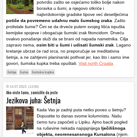
potvrdio zašto se osjećamo toliko bolje nakon
boravka u šumi, a njegovo otkriće i
najtvrdokornije gradske tipove već desetljećima
potiče da povremeno udahnu malo šumskog zraka
. Zašto
prolistale šume? Čini se da drveće putem svojeg lišća ispušta
kemijske spojeve i obogaćuje šumski zrak fitoncidom. Drveću
ovakvo ponašanje služi da se brani od napada nametnika. Cilja
zapravo nema,
osim biti u šumi i udisati šumski zrak
. Lagano
kretanje ubrzat će rad srca, no preporučuje se meditativna
šetnja, a ne zahtjevni planinarski pothvat jer, kao što i samo ime
govori, šumska kupka treba opuštati.
Visit north Croatia
šetnja
šuma
šumska kupka
14.07.2023. (13:00)
Ako niste tamo, zamislite da jeste
Jezikova juha: Šetnja
Kada Vas je zadnji puta netko poveo u šetnju?
Dopustite to danas svome kolumnistu. Našu
ćemo turu započeti u Lipiku. Ajmo baciti pogled
na ruševine nekada najsjajnijega
lječilišnoga
objekta, neorenesansnoga Kursalona
(njem.