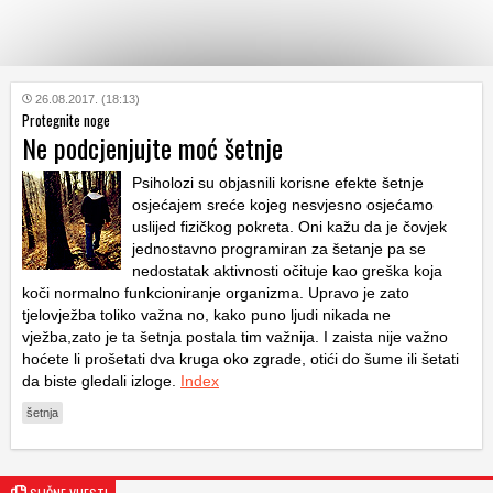
KATEGORIJE
26.08.2017. (18:13)
Protegnite noge
Ne podcjenjujte moć šetnje
HRVATSKI
WEB
Psiholozi su objasnili korisne efekte šetnje
osjećajem sreće kojeg nesvjesno osjećamo
uslijed fizičkog pokreta. Oni kažu da je čovjek
jednostavno programiran za šetanje pa se
nedostatak aktivnosti očituje kao greška koja
koči normalno funkcioniranje organizma. Upravo je zato
tjelovježba toliko važna no, kako puno ljudi nikada ne
vježba,zato je ta šetnja postala tim važnija. I zaista nije važno
hoćete li prošetati dva kruga oko zgrade, otići do šume ili šetati
da biste gledali izloge.
Index
šetnja