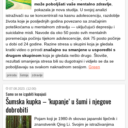
može poboljšati vaše mentalno zdravlje
,
pokazala je nova studija. U svojoj analizi
istraživači su se koncentrirali na kasnu adolescenciju, razdoblje
života koje je posljednjih godina povezano sa značajnim
poteškoćama u mentalnom zdravlju — uključujući depresiju i
suicidalne misli. Navode da oko 50 posto svih mentalnih
poremećaja počinju tijekom adolescencije, dok 75 posto počinje
u dobi od 24 godine. Razine stresa u skupini koja je gledala
kratki video o prirodi
značajno su smanjene u usporedbi s
drugom skupinom
koja je gledala nešto drugo. Štoviše,
rezultati smanjenja stresa bili su dugotrajni i vidjelo se da se
poboljšavaju sa svakom naknadnom sesijom.
Green
priroda
šetnja
zdravlje
07.08.2023. (12:00)
Samo se ne izgubiti kupajući
Šumska kupka – ‘kupanje’ u šumi i njegove
dobrobiti
Pojam koji je 1980-ih skovao japanski liječnik i
znanstvenik Qing Li. Svojim je istraživanjima