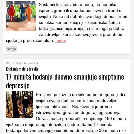
Sastanci koji se vode u hodu, na hodniku,
ispred zgrade ili u parku poslovni su trend u
svijetu. Neke od dobrih stvari koje donosi trend
su lakša komunikacija jer zajednička šetnja
briše granice hijerarhije, a osim toga je dobra
za zdravlje i koristi kao svojevrsni predah od
sjedenja pred računalom.
Index
šetnja
02.10.2016. (22:57)
Kretanjem do zdravlja
17 minuta hodanja dnevno smanjuje simptome
depresije
Procjene pokazuju da više od pet milijuna ljudi u
svijetu svake godine umre zbog nedovoljne
tjelesne aktivnosti. Neaktivnost je prema
istraživanjima gora i od dugotrajnog sjedenja.
Odraslima se preporučuje najmanje 150 minuta
vježbanja umjerenog intenziteta tjedno. Samo 17 minuta
hodanja dnevno smanjuje simptome depresije, a 30 minuta rizik