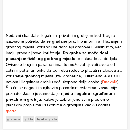
Nedavni skandal s ilegalnim, privatnim grobljem kod Trogira
izazvao je potrebu da se građane pravilno informira: Plaćanjem
grobnog mjesta, korisnici ne dobivaju grobove u vlasništvo, već
imaju pravo njihova korištenja.
Do groba se može doći
plaćanjem fizičkog grobnog mjesta
te naknade za dodjelu.
Ovisno o brojnim parametrima, to može zahtijevati svote od
četiri ili pet znamenki. Uz to, treba redovito plaćati i naknadu za
korištenje grobnog mjesta (tzv. grobarina). Otkriveno je da su u
novom i ilegalnom groblju već ukopane dvije osobe (
Dnevnik
).
Što će se dogoditi s njihovim posmrtnim ostacima, zasad nije
poznato. Jasno je samo da je
riječ o ilegalno izgrađenom
privatnom groblju
, kakvo je zabranjeno svim prostorno-
planskim propisima i zakonima o grobljima već 80 godina.
tportal
grobarina
groblje
ilegalno groblje