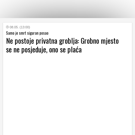
KATEGORIJE
08.05. (13:00)
Samo je smrt siguran posao
Ne postoje privatna groblja: Grobno mjesto
HRVATSKI
se ne posjeduje, ono se plaća
WEB