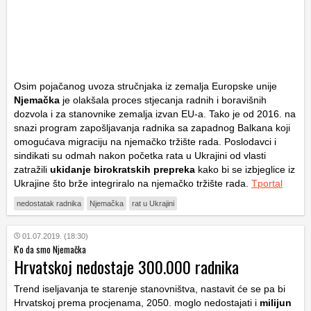
Osim pojačanog uvoza stručnjaka iz zemalja Europske unije
Njemačka
je olakšala proces stjecanja radnih i boravišnih
dozvola i za stanovnike zemalja izvan EU-a. Tako je od 2016. na
snazi program zapošljavanja radnika sa zapadnog Balkana koji
omogućava migraciju na njemačko tržište rada. Poslodavci i
sindikati su odmah nakon početka rata u Ukrajini od vlasti
zatražili
ukidanje birokratskih prepreka
kako bi se izbjeglice iz
Ukrajine što brže integriralo na njemačko tržište rada.
Tportal
nedostatak radnika
Njemačka
rat u Ukrajini
01.07.2019. (18:30)
K'o da smo Njemačka
Hrvatskoj nedostaje 300.000 radnika
Trend iseljavanja te starenje stanovništva, nastavit će se pa bi
Hrvatskoj prema procjenama, 2050. moglo nedostajati i
milijun