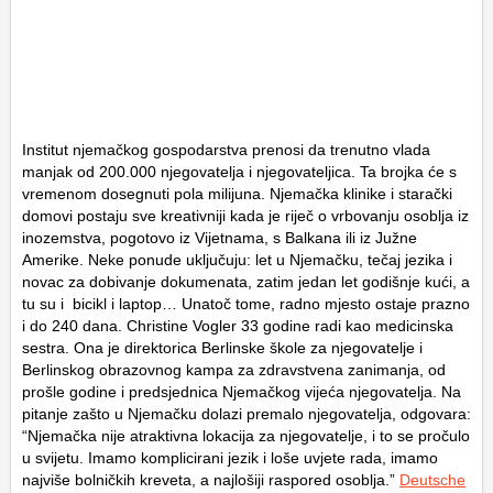
Institut njemačkog gospodarstva prenosi da trenutno vlada
manjak od 200.000 njegovatelja i njegovateljica. Ta brojka će s
vremenom dosegnuti pola milijuna. Njemačka klinike i starački
domovi postaju sve kreativniji kada je riječ o vrbovanju osoblja iz
inozemstva, pogotovo iz Vijetnama, s Balkana ili iz Južne
Amerike. Neke ponude uključuju: let u Njemačku, tečaj jezika i
novac za dobivanje dokumenata, zatim jedan let godišnje kući, a
tu su i bicikl i laptop… Unatoč tome, radno mjesto ostaje prazno
i do 240 dana. Christine Vogler 33 godine radi kao medicinska
sestra. Ona je direktorica Berlinske škole za njegovatelje i
Berlinskog obrazovnog kampa za zdravstvena zanimanja, od
prošle godine i predsjednica Njemačkog vijeća njegovatelja. Na
pitanje zašto u Njemačku dolazi premalo njegovatelja, odgovara:
“Njemačka nije atraktivna lokacija za njegovatelje, i to se pročulo
u svijetu. Imamo komplicirani jezik i loše uvjete rada, imamo
najviše bolničkih kreveta, a najlošiji raspored osoblja.”
Deutsche