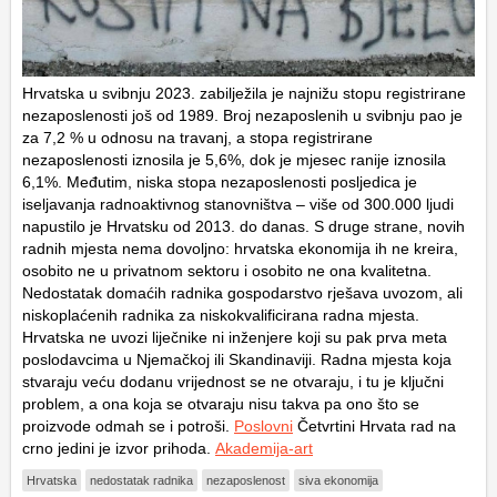
Hrvatska u svibnju 2023. zabilježila je najnižu stopu registrirane
nezaposlenosti još od 1989. Broj nezaposlenih u svibnju pao je
za 7,2 % u odnosu na travanj, a stopa registrirane
nezaposlenosti iznosila je 5,6%, dok je mjesec ranije iznosila
6,1%. Međutim, niska stopa nezaposlenosti posljedica je
iseljavanja radnoaktivnog stanovništva – više od 300.000 ljudi
napustilo je Hrvatsku od 2013. do danas. S druge strane, novih
radnih mjesta nema dovoljno: hrvatska ekonomija ih ne kreira,
osobito ne u privatnom sektoru i osobito ne ona kvalitetna.
Nedostatak domaćih radnika gospodarstvo rješava uvozom, ali
niskoplaćenih radnika za niskokvalificirana radna mjesta.
Hrvatska ne uvozi liječnike ni inženjere koji su pak prva meta
poslodavcima u Njemačkoj ili Skandinaviji. Radna mjesta koja
stvaraju veću dodanu vrijednost se ne otvaraju, i tu je ključni
problem, a ona koja se otvaraju nisu takva pa ono što se
proizvode odmah se i potroši.
Poslovni
Četvrtini Hrvata rad na
crno jedini je izvor prihoda.
Akademija-art
Hrvatska
nedostatak radnika
nezaposlenost
siva ekonomija