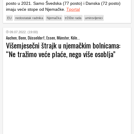
posto u 2021. Samo Švedska (77 posto) i Danska (72 posto)
imaju veće stope od Njemačke.
Tportal
EU
nedostatak radnika
Njemačka
tržište rada
umirovljenici
09.07.2022. (19:00)
Aachen, Bonn, Düsseldorf, Essen, Münster, Köln...
Višemjesečni štrajk u njemačkim bolnicama:
“Ne tražimo veće plaće, nego više osoblja”