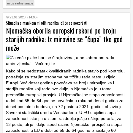
uvoz radne snage
21.01.2023. (14:00)
Situacija s manjkom mladih radnika još će se pogoršati
Njemačka oborila europski rekord po broju
starijih radnika: Iz mirovine se “čupa” tko god
može
Kako bi se nedostatak kvalificiranih radnika stavio pod kontrolu,
potražnja za starijim osobama na tržištu rada raste u cijeloj
Europi. Već deset godina povećava se broj umirovljenika i
starijih radnika koji rade sve dulje, a Njemačka je u tome
premašila europski prosjek. U Njemačkoj se stopa zaposlenosti
u dobi od 55 do 64 godine povećala u roku od deset godina za
deset postotnih bodova, na 72 posto u 2021. godini, objavio je
Savezni statistički ured u Wiesbadenu. U EU u cjelini stopa
zaposlenosti starijih u istom razdoblju još je oštrije porasla, za
13 posto, ali je i dalje ispod razine Njemačke: prosječna stopa
zaposlenosti u EU u dobi od 55 do 64 godine iznosila je 60