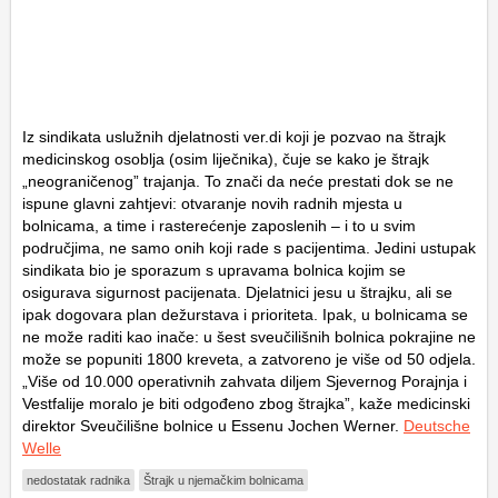
Iz sindikata uslužnih djelatnosti ver.di koji je pozvao na štrajk
medicinskog osoblja (osim liječnika), čuje se kako je štrajk
„neograničenog” trajanja. To znači da neće prestati dok se ne
ispune glavni zahtjevi: otvaranje novih radnih mjesta u
bolnicama, a time i rasterećenje zaposlenih – i to u svim
područjima, ne samo onih koji rade s pacijentima. Jedini ustupak
sindikata bio je sporazum s upravama bolnica kojim se
osigurava sigurnost pacijenata. Djelatnici jesu u štrajku, ali se
ipak dogovara plan dežurstava i prioriteta. Ipak, u bolnicama se
ne može raditi kao inače: u šest sveučilišnih bolnica pokrajine ne
može se popuniti 1800 kreveta, a zatvoreno je više od 50 odjela.
„Više od 10.000 operativnih zahvata diljem Sjevernog Porajnja i
Vestfalije moralo je biti odgođeno zbog štrajka”, kaže medicinski
direktor Sveučilišne bolnice u Essenu Jochen Werner.
Deutsche
Welle
nedostatak radnika
Štrajk u njemačkim bolnicama