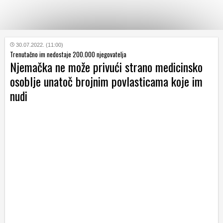
KATEGORIJE
30.07.2022. (11:00)
Trenutačno im nedostaje 200.000 njegovatelja
Njemačka ne može privući strano medicinsko
HRVATSKI
osoblje unatoč brojnim povlasticama koje im
WEB
nudi