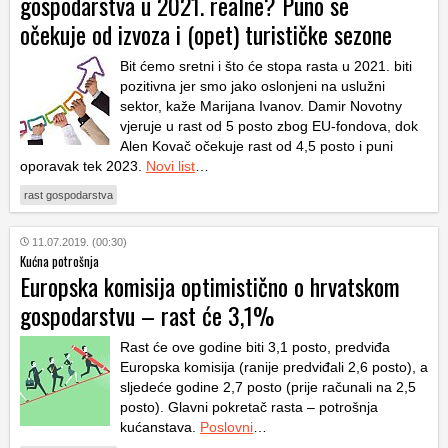
gospodarstva u 2021. realne? Puno se
očekuje od izvoza i (opet) turističke sezone
Bit ćemo sretni i što će stopa rasta u 2021. biti
pozitivna jer smo jako oslonjeni na uslužni
sektor, kaže Marijana Ivanov. Damir Novotny
vjeruje u rast od 5 posto zbog EU-fondova, dok
Alen Kovač očekuje rast od 4,5 posto i puni
oporavak tek 2023.
Novi list
…
rast gospodarstva
11.07.2019. (00:30)
Kućna potrošnja
Europska komisija optimistično o hrvatskom
gospodarstvu – rast će 3,1%
Rast će ove godine biti 3,1 posto, predviđa
Europska komisija (ranije predviđali 2,6 posto), a
sljedeće godine 2,7 posto (prije računali na 2,5
posto). Glavni pokretač rasta – potrošnja
kućanstava.
Poslovni
…