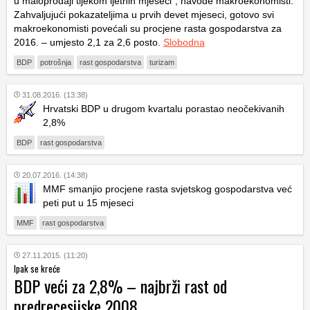
u maloprodaji tijekom ljetnih mjeseci”, navode makroekonomisti.
Zahvaljujući pokazateljima u prvih devet mjeseci, gotovo svi
makroekonomisti povećali su procjene rasta gospodarstva za
2016. – umjesto 2,1 za 2,6 posto.
Slobodna
BDP
potrošnja
rast gospodarstva
turizam
31.08.2016. (13:38)
Hrvatski BDP u drugom kvartalu porastao neočekivanih
2,8%
BDP
rast gospodarstva
20.07.2016. (14:38)
MMF smanjio procjene rasta svjetskog gospodarstva već
peti put u 15 mjeseci
MMF
rast gospodarstva
27.11.2015. (11:20)
Ipak se kreće
BDP veći za 2,8% – najbrži rast od
predrecesijske 2008.