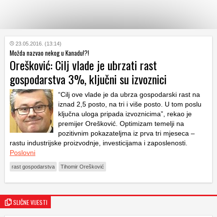
KATEGORIJE
23.05.2016. (13:14)
Možda nazvao nekog u Kanadu!?!
Orešković: Cilj vlade je ubrzati rast
HRVATSKI
gospodarstva 3%, ključni su izvoznici
WEB
“Cilj ove vlade je da ubrza gospodarski rast na
iznad 2,5 posto, na tri i više posto. U tom poslu
ključna uloga pripada izvoznicima”, rekao je
premijer Orešković. Optimizam temelji na
pozitivnim pokazateljma iz prva tri mjeseca –
rastu industrijske proizvodnje, investicijama i zaposlenosti.
Poslovni
rast gospodarstva
Tihomir Orešković
SLIČNE VIJESTI