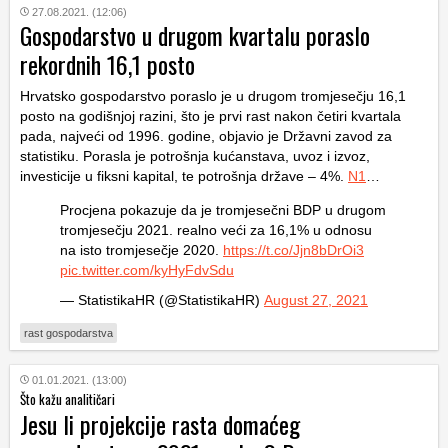
27.08.2021. (12:06)
Gospodarstvo u drugom kvartalu poraslo
rekordnih 16,1 posto
Hrvatsko gospodarstvo poraslo je u drugom tromjesečju 16,1
posto na godišnjoj razini, što je prvi rast nakon četiri kvartala
pada, najveći od 1996. godine, objavio je Državni zavod za
statistiku. Porasla je potrošnja kućanstava, uvoz i izvoz,
investicije u fiksni kapital, te potrošnja države – 4%.
N1
…
Procjena pokazuje da je tromjesečni BDP u drugom
tromjesečju 2021. realno veći za 16,1% u odnosu
na isto tromjesečje 2020.
https://t.co/Jjn8bDrOi3
pic.twitter.com/kyHyFdvSdu
— StatistikaHR (@StatistikaHR)
August 27, 2021
rast gospodarstva
01.01.2021. (13:00)
Što kažu analitičari
Jesu li projekcije rasta domaćeg