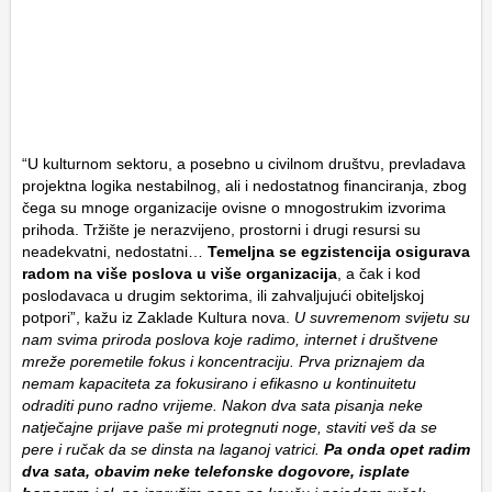
“U kulturnom sektoru, a posebno u civilnom društvu, prevladava
projektna logika nestabilnog, ali i nedostatnog financiranja, zbog
čega su mnoge organizacije ovisne o mnogostrukim izvorima
prihoda. Tržište je nerazvijeno, prostorni i drugi resursi su
neadekvatni, nedostatni…
Temeljna se egzistencija osigurava
radom na više poslova u više organizacija
, a čak i kod
poslodavaca u drugim sektorima, ili zahvaljujući obiteljskoj
potpori”, kažu iz Zaklade Kultura nova.
U suvremenom svijetu su
nam svima priroda poslova koje radimo, internet i društvene
mreže poremetile fokus i koncentraciju. Prva priznajem da
nemam kapaciteta za fokusirano i efikasno u kontinuitetu
odraditi puno radno vrijeme. Nakon dva sata pisanja neke
natječajne prijave paše mi protegnuti noge, staviti veš da se
pere i ručak da se dinsta na laganoj vatrici.
Pa onda opet radim
dva sata, obavim neke telefonske dogovore, isplate