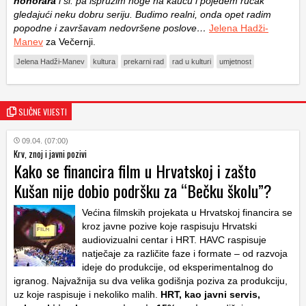
honorara
i sl. pa ispružim noge na kauču i pojedem ručak
gledajući neku dobru seriju. Budimo realni, onda opet radim
popodne i završavam nedovršene poslove…
Jelena Hadži-
Manev
za Večernji.
Jelena Hadži-Manev
kultura
prekarni rad
rad u kulturi
umjetnost
SLIČNE VIJESTI
09.04. (07:00)
Krv, znoj i javni pozivi
Kako se financira film u Hrvatskoj i zašto
Kušan nije dobio podršku za “Bečku školu”?
Većina filmskih projekata u Hrvatskoj financira se
kroz javne pozive koje raspisuju Hrvatski
audiovizualni centar i HRT. HAVC raspisuje
natječaje za različite faze i formate – od razvoja
ideje do produkcije, od eksperimentalnog do
igranog. Najvažnija su dva velika godišnja poziva za produkciju,
uz koje raspisuje i nekoliko malih.
HRT, kao javni servis,