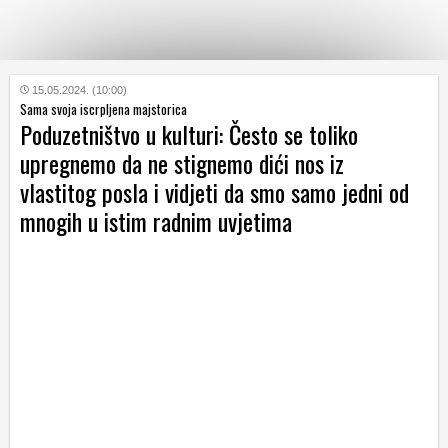
KATEGORIJE
15.05.2024. (10:00)
Sama svoja iscrpljena majstorica
Poduzetništvo u kulturi: Često se toliko
HRVATSKI
upregnemo da ne stignemo dići nos iz
WEB
vlastitog posla i vidjeti da smo samo jedni od
mnogih u istim radnim uvjetima