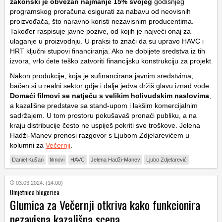
zakonski je obvezan najmanje 15% svojeg
godišnjeg
programskog proračuna osigurati za nabavu od neovisnih
proizvođača, što naravno koristi nezavisnim producentima.
Također raspisuje javne pozive, od kojih je najveći onaj za
ulaganje u proizvodnju. U praksi to znači da su upravo HAVC i
HRT ključni stupovi financiranja. Ako ne dobijete sredstva iz tih
izvora, vrlo ćete teško zatvoriti financijsku konstrukciju za projekt
Nakon produkcije, koja je sufinancirana javnim sredstvima,
bačen si u realni sektor gdje i dalje jedva držiš glavu iznad vode.
Domaći filmovi se natječu s velikim holivudskim naslovima
,
a kazališne predstave sa stand-upom i lakšim komercijalnim
sadržajem. U tom prostoru pokušavaš pronaći publiku, a na
kraju distribucije često ne uspiješ pokriti sve troškove. Jelena
Hadži-Manev prenosi razgovor s Ljubom Zdjelarevićem u
kolumni za
Večernji
.
Daniel Kušan
filmovi
HAVC
Jelena Hadži-Manev
Ljubo Zdjelarević
03.03.2024. (14:00)
Umjetnica blogerica
Glumica za Večernji otkriva kako funkcionira
nezavisna kazališna scena