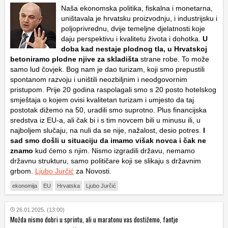
Naša ekonomska politika, fiskalna i monetarna,
uništavala je hrvatsku proizvodnju, i industrijsku i
poljoprivrednu, dvije temeljne djelatnosti koje
daju perspektivu i kvalitetu života i dohotka.
U
doba kad nestaje plodnog tla, u Hrvatskoj
betoniramo plodne njive za skladišta
strane robe. To može
samo lud čovjek. Bog nam je dao turizam, koji smo prepustili
spontanom razvoju i uništili neozbiljnim i neodgovornim
pristupom. Prije 20 godina raspolagali smo s 20 posto hotelskog
smještaja o kojem ovisi kvalitetan turizam i umjesto da taj
postotak dižemo na 50, uradili smo suprotno. Plus financijska
sredstva iz EU-a, ali čak bi i s tim novcem bili u minusu ili, u
najboljem slučaju, na nuli da se nije, nažalost, desio potres.
I
sad smo došli u situaciju da imamo višak novca i čak ne
znamo
kud ćemo s njim. Nismo izgradili državu, nemamo
državnu strukturu, samo političare koji se slikaju s državnim
grbom.
Ljubo Jurčić
za Novosti.
ekonomija
EU
Hrvatska
Ljubo Jurčić
26.01.2025. (13:00)
Možda nismo dobri u sprintu, ali u maratonu vas dostižemo, fantje