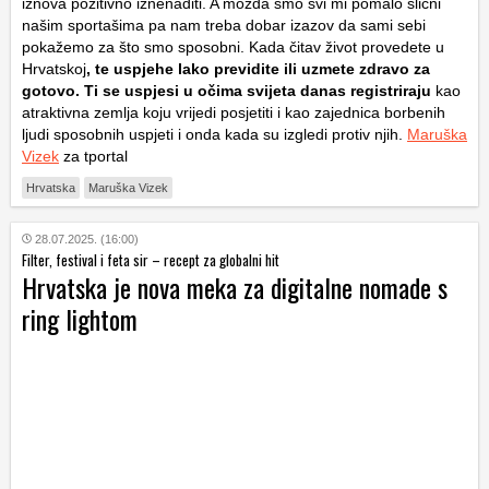
iznova pozitivno iznenaditi. A možda smo svi mi pomalo slični
našim sportašima pa nam treba dobar izazov da sami sebi
pokažemo za što smo sposobni. Kada čitav život provedete u
Hrvatskoj
, te uspjehe lako previdite ili uzmete zdravo za
gotovo. Ti se uspjesi u očima svijeta danas registriraju
kao
atraktivna zemlja koju vrijedi posjetiti i kao zajednica borbenih
ljudi sposobnih uspjeti i onda kada su izgledi protiv njih.
Maruška
Vizek
za tportal
Hrvatska
Maruška Vizek
28.07.2025. (16:00)
Filter, festival i feta sir – recept za globalni hit
Hrvatska je nova meka za digitalne nomade s
ring lightom