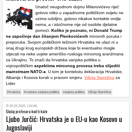
Unatoč neugodnom dojmu Milanovićevu riječ
gotovo nitko u zapadnome političkom svijetu ne
uzima ozbiljno, gotovo nikakve kontakte ondje
nema, a i istočnome nije od osobite djelatne
pomoći.
Koliko je poznato, ni Donald Trump
ne započinje dan čitanjem Plenkovićevih
mirovnih poruka i
preporuka. Svojom političkom težinom Hrvatska ne ulazi ni u
onaj drugi krug europskih država koje bi eventualno mogle
utjecati na neke uvjete američko-ruskoga mirovnog aranžmana
za Ukrajinu. To znači da hrvatska vanjska politika u
vojnopolitičkim
aspektima mirovnog procesa treba slijediti
mainstream
NATO-a
. U tom je kontekstu deklaracija Hrvatske,
Albanije i Kosova korak u pravom smjeru.
Višnja Starešina
za
Lider.
Hrvatska
hrvatska vanjska politika
vanjska politika
Višnja Starešina
25.03.2025. (18:00)
Slušaj profesora kad ti kaže
Ljubo Jurčić: Hrvatska je u EU-u kao Kosovo u
Jugoslaviji