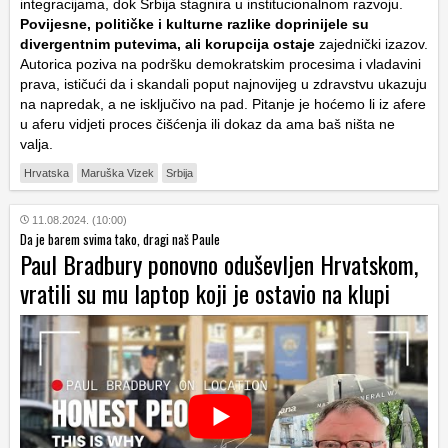
integracijama, dok Srbija stagnira u institucionalnom razvoju.
Povijesne, političke i kulturne razlike doprinijele su
divergentnim putevima, ali korupcija ostaje
zajednički izazov.
Autorica poziva na podršku demokratskim procesima i vladavini
prava, ističući da i skandali poput najnovijeg u zdravstvu ukazuju
na napredak, a ne isključivo na pad. Pitanje je hoćemo li iz afere
u aferu vidjeti proces čišćenja ili dokaz da ama baš ništa ne
valja.
Hrvatska
Maruška Vizek
Srbija
11.08.2024. (10:00)
Da je barem svima tako, dragi naš Paule
Paul Bradbury ponovno oduševljen Hrvatskom,
vratili su mu laptop koji je ostavio na klupi