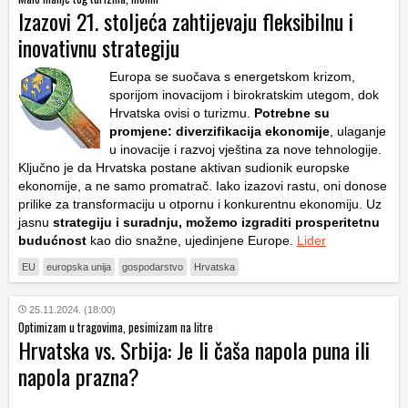
Izazovi 21. stoljeća zahtijevaju fleksibilnu i
inovativnu strategiju
Europa se suočava s energetskom krizom,
sporijom inovacijom i birokratskim utegom, dok
Hrvatska ovisi o turizmu.
Potrebne su
promjene: diverzifikacija ekonomije
, ulaganje
u inovacije i razvoj vještina za nove tehnologije.
Ključno je da Hrvatska postane aktivan sudionik europske
ekonomije, a ne samo promatrač. Iako izazovi rastu, oni donose
prilike za transformaciju u otpornu i konkurentnu ekonomiju. Uz
jasnu
strategiju i suradnju, možemo izgraditi prosperitetnu
budućnost
kao dio snažne, ujedinjene Europe.
Lider
EU
europska unija
gospodarstvo
Hrvatska
25.11.2024. (18:00)
Optimizam u tragovima, pesimizam na litre
Hrvatska vs. Srbija: Je li čaša napola puna ili
napola prazna?