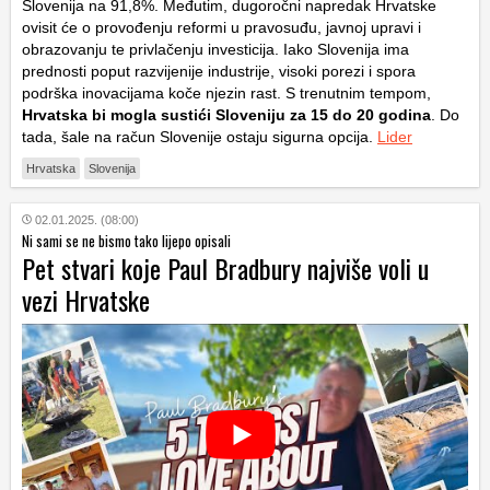
Slovenija na 91,8%. Međutim, dugoročni napredak Hrvatske
ovisit će o provođenju reformi u pravosuđu, javnoj upravi i
obrazovanju te privlačenju investicija. Iako Slovenija ima
prednosti poput razvijenije industrije, visoki porezi i spora
podrška inovacijama koče njezin rast. S trenutnim tempom,
Hrvatska bi mogla sustići Sloveniju za 15 do 20 godina
. Do
tada, šale na račun Slovenije ostaju sigurna opcija.
Lider
Hrvatska
Slovenija
02.01.2025. (08:00)
Ni sami se ne bismo tako lijepo opisali
Pet stvari koje Paul Bradbury najviše voli u
vezi Hrvatske