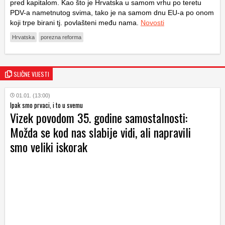
pred kapitalom. Kao što je Hrvatska u samom vrhu po teretu
PDV-a nametnutog svima, tako je na samom dnu EU-a po onom
koji trpe birani tj. povlašteni među nama.
Novosti
Hrvatska
porezna reforma
SLIČNE VIJESTI
01.01. (13:00)
Ipak smo prvaci, i to u svemu
Vizek povodom 35. godine samostalnosti:
Možda se kod nas slabije vidi, ali napravili
smo veliki iskorak