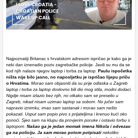
Najpoznatiji Britanac s hrvatskom adresom ispričao je kako ga je
neki dan iznenadio poziv zagrebačke policije. Javili su mu da se
kod njih nalaze njegov laptop i torba za laptop.
Paulu ispočetka
ništa nije bilo jasno, no naposljetku je ispričao lijepu priču
o Hrvatima
.
Morao sam objasniti da su prije odlaska u Zagreb
laptop i torba za laptop doslovno bili dio mog stila, modni dodaci.
Nigdje nisam izlazio bez njih, no otkako sam se preselio u
Zagreb, nikad nisam uzimao laptop sa sobom. No jučer sam
napravio iznimku, imao sam sastanak i morao sam nešto
pokazati. Usput sam popio pivo s prijateljima i krenuo kući oko
ponoći. Sjeo sam na klupu da provjerim poruke i ostavio torbu s
laptopom.
Našao ga je jedan momak imena Nikola i odvezao
ga na policiju. Ja sam morao potom potpisati
nekoliko