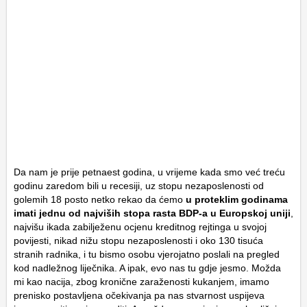
Da nam je prije petnaest godina, u vrijeme kada smo već treću
godinu zaredom bili u recesiji, uz stopu nezaposlenosti od
golemih 18 posto netko rekao da ćemo
u proteklim godinama
imati jednu od najviših stopa rasta BDP-a u Europskoj uniji
,
najvišu ikada zabilježenu ocjenu kreditnog rejtinga u svojoj
povijesti, nikad nižu stopu nezaposlenosti i oko 130 tisuća
stranih radnika, i tu bismo osobu vjerojatno poslali na pregled
kod nadležnog liječnika. A ipak, evo nas tu gdje jesmo. Možda
mi kao nacija, zbog kronične zaraženosti kukanjem, imamo
prenisko postavljena očekivanja pa nas stvarnost uspijeva