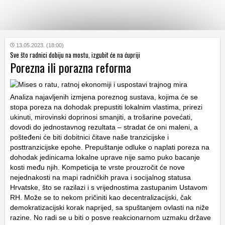
KATEGORIJE
13.05.2023. (18:00)
Sve što radnici dobiju na mostu, izgubit će na ćupriji
Porezna ili porazna reforma
HRVATSKI
WEB
Analiza najavljenih izmjena poreznog sustava, kojima će se
stopa poreza na dohodak prepustiti lokalnim vlastima, prirezi
ukinuti, mirovinski doprinosi smanjiti, a trošarine povećati,
dovodi do jednostavnog rezultata – stradat će oni maleni, a
pošteđeni će biti dobitnici čitave naše tranzicijske i
posttranzicijske epohe. Prepuštanje odluke o naplati poreza na
dohodak jedinicama lokalne uprave nije samo puko bacanje
kosti među njih. Kompeticija te vrste prouzročit će nove
nejednakosti na mapi radničkih prava i socijalnog statusa
Hrvatske, što se razilazi i s vrijednostima zastupanim Ustavom
RH. Može se to nekom pričiniti kao decentralizacijski, čak
demokratizacijski korak naprijed, sa spuštanjem ovlasti na niže
razine. No radi se u biti o posve reakcionarnom uzmaku države