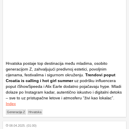
Hrvatska postaje top destinacija među mladima, osobito
generacijom Z, zahvaljujući predivnoj estetici, povoljnim
cijenama, festivalima i sigurnom okruženju.
Trendovi poput
Croatia is calling i hot girl summer
uz podršku influencera
poput iShowSpeeda i Alix Earle dodatno pojačavaju hype. Mladi
dolaze po Instagram kadar, autentično iskustvo i digitalni detoks
– sve to uz pristupačne letove i atmosferu “živi kao lokalac”.
Index
Generacija Z
Hrvatska
08.04.2025. (01:00)