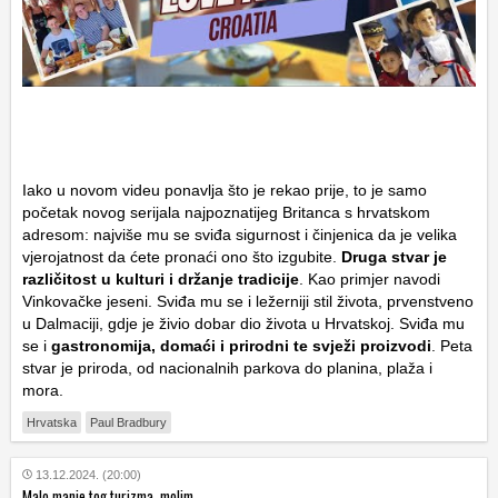
Iako u novom videu ponavlja što je rekao prije, to je samo
početak novog serijala najpoznatijeg Britanca s hrvatskom
adresom: najviše mu se sviđa sigurnost i činjenica da je velika
vjerojatnost da ćete pronaći ono što izgubite.
Druga stvar je
različitost u kulturi i držanje tradicije
. Kao primjer navodi
Vinkovačke jeseni. Sviđa mu se i ležerniji stil života, prvenstveno
u Dalmaciji, gdje je živio dobar dio života u Hrvatskoj. Sviđa mu
se i
gastronomija, domaći i prirodni te svježi proizvodi
. Peta
stvar je priroda, od nacionalnih parkova do planina, plaža i
mora.
Hrvatska
Paul Bradbury
13.12.2024. (20:00)
Malo manje tog turizma, molim