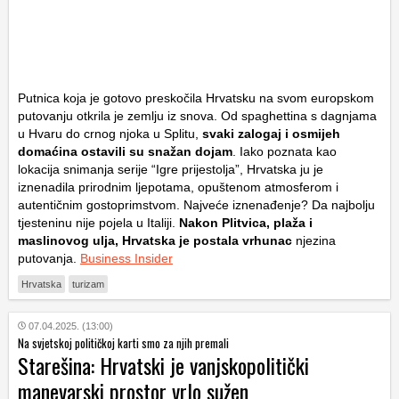
Putnica koja je gotovo preskočila Hrvatsku na svom europskom
putovanju otkrila je zemlju iz snova. Od spaghettina s dagnjama
u Hvaru do crnog njoka u Splitu,
svaki zalogaj i osmijeh
domaćina ostavili su snažan dojam
. Iako poznata kao
lokacija snimanja serije “Igre prijestolja”, Hrvatska ju je
iznenadila prirodnim ljepotama, opuštenom atmosferom i
autentičnim gostoprimstvom. Najveće iznenađenje? Da najbolju
tjesteninu nije pojela u Italiji.
Nakon Plitvica, plaža i
maslinovog ulja, Hrvatska je postala vrhunac
njezina
putovanja.
Business Insider
Hrvatska
turizam
07.04.2025. (13:00)
Na svjetskoj političkoj karti smo za njih premali
Starešina: Hrvatski je vanjskopolitički
manevarski prostor vrlo sužen