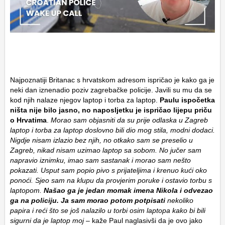
Najpoznatiji Britanac s hrvatskom adresom ispričao je kako ga je
neki dan iznenadio poziv zagrebačke policije. Javili su mu da se
kod njih nalaze njegov laptop i torba za laptop.
Paulu ispočetka
ništa nije bilo jasno, no naposljetku je ispričao lijepu priču
o Hrvatima
.
Morao sam objasniti da su prije odlaska u Zagreb
laptop i torba za laptop doslovno bili dio mog stila, modni dodaci.
Nigdje nisam izlazio bez njih, no otkako sam se preselio u
Zagreb, nikad nisam uzimao laptop sa sobom. No jučer sam
napravio iznimku, imao sam sastanak i morao sam nešto
pokazati. Usput sam popio pivo s prijateljima i krenuo kući oko
ponoći. Sjeo sam na klupu da provjerim poruke i ostavio torbu s
laptopom.
Našao ga je jedan momak imena Nikola i odvezao
ga na policiju. Ja sam morao potom potpisati
nekoliko
papira i reći što se još nalazilo u torbi osim laptopa kako bi bili
sigurni da je laptop moj
– kaže Paul naglasivši da je ovo jako