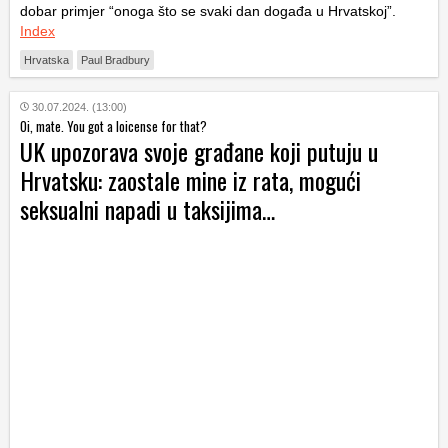
dobar primjer “onoga što se svaki dan događa u Hrvatskoj”.
Index
Hrvatska
Paul Bradbury
30.07.2024. (13:00)
Oi, mate. You got a loicense for that?
UK upozorava svoje građane koji putuju u
Hrvatsku: zaostale mine iz rata, mogući
seksualni napadi u taksijima…