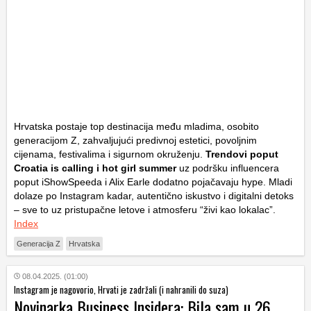
Hrvatska postaje top destinacija među mladima, osobito
generacijom Z, zahvaljujući predivnoj estetici, povoljnim
cijenama, festivalima i sigurnom okruženju.
Trendovi poput
Croatia is calling i hot girl summer
uz podršku influencera
poput iShowSpeeda i Alix Earle dodatno pojačavaju hype. Mladi
dolaze po Instagram kadar, autentično iskustvo i digitalni detoks
– sve to uz pristupačne letove i atmosferu “živi kao lokalac”.
Index
Generacija Z
Hrvatska
08.04.2025. (01:00)
Instagram je nagovorio, Hrvati je zadržali (i nahranili do suza)
Novinarka Business Insidera: Bila sam u 26