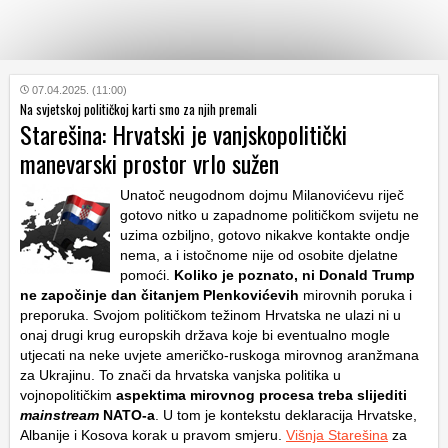
KATEGORIJE
07.04.2025. (11:00)
Na svjetskoj političkoj karti smo za njih premali
Starešina: Hrvatski je vanjskopolitički
HRVATSKI
manevarski prostor vrlo sužen
WEB
Unatoč neugodnom dojmu Milanovićevu riječ
gotovo nitko u zapadnome političkom svijetu ne
uzima ozbiljno, gotovo nikakve kontakte ondje
nema, a i istočnome nije od osobite djelatne
pomoći.
Koliko je poznato, ni Donald Trump
ne započinje dan čitanjem Plenkovićevih
mirovnih poruka i
preporuka. Svojom političkom težinom Hrvatska ne ulazi ni u
onaj drugi krug europskih država koje bi eventualno mogle
utjecati na neke uvjete američko-ruskoga mirovnog aranžmana
za Ukrajinu. To znači da hrvatska vanjska politika u
vojnopolitičkim
aspektima mirovnog procesa treba slijediti
mainstream
NATO-a
. U tom je kontekstu deklaracija Hrvatske,
Albanije i Kosova korak u pravom smjeru.
Višnja Starešina
za