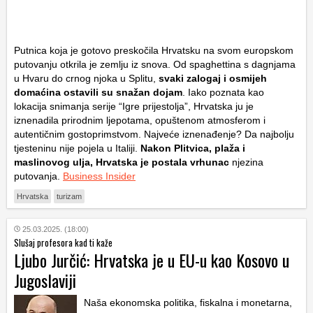
Putnica koja je gotovo preskočila Hrvatsku na svom europskom
putovanju otkrila je zemlju iz snova. Od spaghettina s dagnjama
u Hvaru do crnog njoka u Splitu,
svaki zalogaj i osmijeh
domaćina ostavili su snažan dojam
. Iako poznata kao
lokacija snimanja serije “Igre prijestolja”, Hrvatska ju je
iznenadila prirodnim ljepotama, opuštenom atmosferom i
autentičnim gostoprimstvom. Najveće iznenađenje? Da najbolju
tjesteninu nije pojela u Italiji.
Nakon Plitvica, plaža i
maslinovog ulja, Hrvatska je postala vrhunac
njezina
putovanja.
Business Insider
Hrvatska
turizam
25.03.2025. (18:00)
Slušaj profesora kad ti kaže
Ljubo Jurčić: Hrvatska je u EU-u kao Kosovo u
Jugoslaviji
Naša ekonomska politika, fiskalna i monetarna,