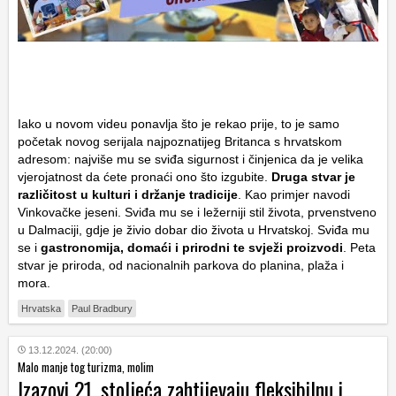
Iako u novom videu ponavlja što je rekao prije, to je samo
početak novog serijala najpoznatijeg Britanca s hrvatskom
adresom: najviše mu se sviđa sigurnost i činjenica da je velika
vjerojatnost da ćete pronaći ono što izgubite.
Druga stvar je
različitost u kulturi i držanje tradicije
. Kao primjer navodi
Vinkovačke jeseni. Sviđa mu se i ležerniji stil života, prvenstveno
u Dalmaciji, gdje je živio dobar dio života u Hrvatskoj. Sviđa mu
se i
gastronomija, domaći i prirodni te svježi proizvodi
. Peta
stvar je priroda, od nacionalnih parkova do planina, plaža i
mora.
Hrvatska
Paul Bradbury
13.12.2024. (20:00)
Malo manje tog turizma, molim
Izazovi 21. stoljeća zahtijevaju fleksibilnu i