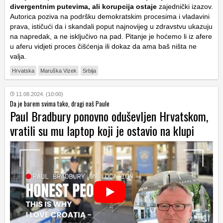
divergentnim putevima, ali korupcija ostaje
zajednički izazov.
Autorica poziva na podršku demokratskim procesima i vladavini
prava, ističući da i skandali poput najnovijeg u zdravstvu ukazuju
na napredak, a ne isključivo na pad. Pitanje je hoćemo li iz afere
u aferu vidjeti proces čišćenja ili dokaz da ama baš ništa ne
valja.
Hrvatska
Maruška Vizek
Srbija
11.08.2024. (10:00)
Da je barem svima tako, dragi naš Paule
Paul Bradbury ponovno oduševljen Hrvatskom,
vratili su mu laptop koji je ostavio na klupi