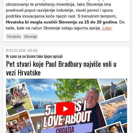
obrazovanju te privlačenju investicija. Iako Slovenija ima
prednosti poput razvijenije industrije, visoki porezi i spora
podrška inovacijama koče njezin rast. S trenutnim tempom,
Hrvatska bi mogla sustići Sloveniju za 15 do 20 godina
. Do
tada, šale na račun Slovenije ostaju sigurna opcija.
Lider
Hrvatska
Slovenija
02.01.2025. (08:00)
Ni sami se ne bismo tako lijepo opisali
Pet stvari koje Paul Bradbury najviše voli u
vezi Hrvatske