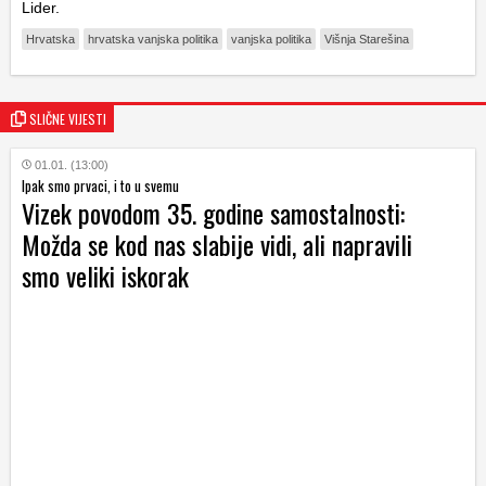
Lider.
Hrvatska
hrvatska vanjska politika
vanjska politika
Višnja Starešina
SLIČNE VIJESTI
01.01. (13:00)
Ipak smo prvaci, i to u svemu
Vizek povodom 35. godine samostalnosti:
Možda se kod nas slabije vidi, ali napravili
smo veliki iskorak