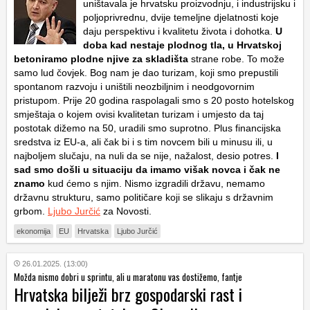
uništavala je hrvatsku proizvodnju, i industrijsku i
poljoprivrednu, dvije temeljne djelatnosti koje
daju perspektivu i kvalitetu života i dohotka.
U
doba kad nestaje plodnog tla, u Hrvatskoj
betoniramo plodne njive za skladišta
strane robe. To može
samo lud čovjek. Bog nam je dao turizam, koji smo prepustili
spontanom razvoju i uništili neozbiljnim i neodgovornim
pristupom. Prije 20 godina raspolagali smo s 20 posto hotelskog
smještaja o kojem ovisi kvalitetan turizam i umjesto da taj
postotak dižemo na 50, uradili smo suprotno. Plus financijska
sredstva iz EU-a, ali čak bi i s tim novcem bili u minusu ili, u
najboljem slučaju, na nuli da se nije, nažalost, desio potres.
I
sad smo došli u situaciju da imamo višak novca i čak ne
znamo
kud ćemo s njim. Nismo izgradili državu, nemamo
državnu strukturu, samo političare koji se slikaju s državnim
grbom.
Ljubo Jurčić
za Novosti.
ekonomija
EU
Hrvatska
Ljubo Jurčić
26.01.2025. (13:00)
Možda nismo dobri u sprintu, ali u maratonu vas dostižemo, fantje
Hrvatska bilježi brz gospodarski rast i