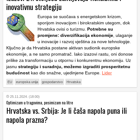
inovativnu strategiju
Europa se suočava s energetskom krizom,
sporijom inovacijom i birokratskim utegom, dok
Hrvatska ovisi o turizmu.
Potrebne su
promjene: diverzifikacija ekonomije
, ulaganje
u inovacije i razvoj vještina za nove tehnologije.
Ključno je da Hrvatska postane aktivan sudionik europske
ekonomije, a ne samo promatrač. Iako izazovi rastu, oni donose
prilike za transformaciju u otpornu i konkurentnu ekonomiju. Uz
jasnu
strategiju i suradnju, možemo izgraditi prosperitetnu
budućnost
kao dio snažne, ujedinjene Europe.
Lider
EU
europska unija
gospodarstvo
Hrvatska
25.11.2024. (18:00)
Optimizam u tragovima, pesimizam na litre
Hrvatska vs. Srbija: Je li čaša napola puna ili
napola prazna?