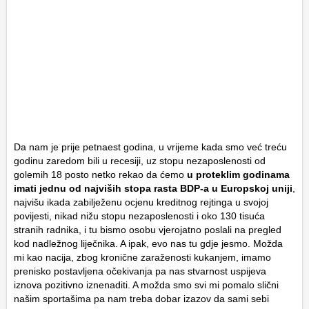
Da nam je prije petnaest godina, u vrijeme kada smo već treću
godinu zaredom bili u recesiji, uz stopu nezaposlenosti od
golemih 18 posto netko rekao da ćemo
u proteklim godinama
imati jednu od najviših stopa rasta BDP-a u Europskoj uniji
,
najvišu ikada zabilježenu ocjenu kreditnog rejtinga u svojoj
povijesti, nikad nižu stopu nezaposlenosti i oko 130 tisuća
stranih radnika, i tu bismo osobu vjerojatno poslali na pregled
kod nadležnog liječnika. A ipak, evo nas tu gdje jesmo. Možda
mi kao nacija, zbog kronične zaraženosti kukanjem, imamo
prenisko postavljena očekivanja pa nas stvarnost uspijeva
iznova pozitivno iznenaditi. A možda smo svi mi pomalo slični
našim sportašima pa nam treba dobar izazov da sami sebi