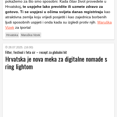
pokažemo za što smo sposobni. Kada čitav život provedete u
Hrvatskoj
, te uspjehe lako previdite ili uzmete zdravo za
gotovo. Ti se uspjesi u očima svijeta danas registriraju
kao
atraktivna zemlja koju vrijedi posjetiti i kao zajednica borbenih
ljudi sposobnih uspjeti i onda kada su izgledi protiv njih.
Maruška
Vizek
za tportal
Hrvatska
Maruška Vizek
28.07.2025. (16:00)
Filter, festival i feta sir – recept za globalni hit
Hrvatska je nova meka za digitalne nomade s
ring lightom