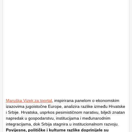
Maruška Vizek za tportal
, inspirirana panelom o ekonomskim
izazovima jugoistočne Europe, analizira razlike između Hrvatske
i Srbije. Hrvatska, usprkos pesimističnom narativu, bilježi znatan
napredak u gospodarstvu, institucijama i međunarodnim
integracijama, dok Srbija stagnira u institucionalnom razvoju.
Povijesne, političke i kulturne razlike doprinijele su