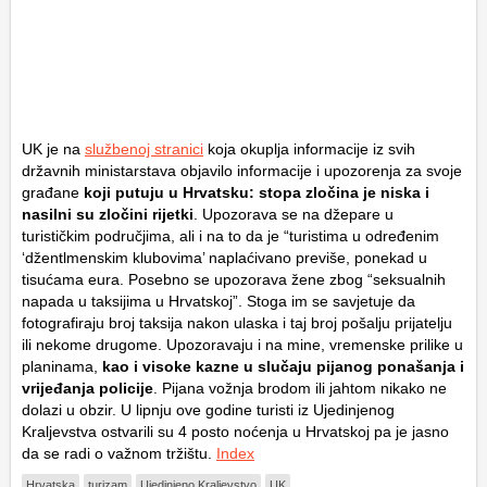
UK je na
službenoj stranici
koja okuplja informacije iz svih
državnih ministarstava objavilo informacije i upozorenja za svoje
građane
koji putuju u Hrvatsku: stopa zločina je niska i
nasilni su zločini rijetki
. Upozorava se na džepare u
turističkim područjima, ali i na to da je “turistima u određenim
‘džentlmenskim klubovima’ naplaćivano previše, ponekad u
tisućama eura. Posebno se upozorava žene zbog “seksualnih
napada u taksijima u Hrvatskoj”. Stoga im se savjetuje da
fotografiraju broj taksija nakon ulaska i taj broj pošalju prijatelju
ili nekome drugome. Upozoravaju i na mine, vremenske prilike u
planinama,
kao i visoke kazne u slučaju pijanog ponašanja i
vrijeđanja policije
. Pijana vožnja brodom ili jahtom nikako ne
dolazi u obzir. U lipnju ove godine turisti iz Ujedinjenog
Kraljevstva ostvarili su 4 posto noćenja u Hrvatskoj pa je jasno
da se radi o važnom tržištu.
Index
Hrvatska
turizam
Ujedinjeno Kraljevstvo
UK