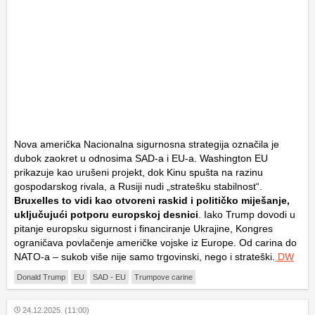
Nova američka Nacionalna sigurnosna strategija označila je
dubok zaokret u odnosima SAD-a i EU-a. Washington EU
prikazuje kao urušeni projekt, dok Kinu spušta na razinu
gospodarskog rivala, a Rusiji nudi „stratešku stabilnost“.
Bruxelles to vidi kao otvoreni raskid i političko miješanje,
uključujući potporu europskoj desnici
. Iako Trump dovodi u
pitanje europsku sigurnost i financiranje Ukrajine, Kongres
ograničava povlačenje američke vojske iz Europe. Od carina do
NATO-a – sukob više nije samo trgovinski, nego i strateški.
DW
Donald Trump
EU
SAD - EU
Trumpove carine
24.12.2025. (11:00)