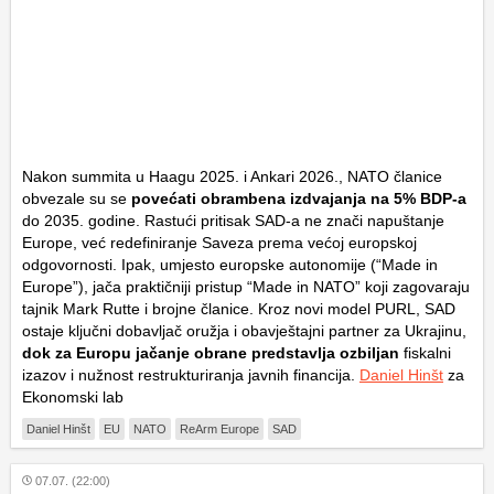
Nakon summita u Haagu 2025. i Ankari 2026., NATO članice
obvezale su se
povećati obrambena izdvajanja na 5% BDP-a
do 2035. godine. Rastući pritisak SAD-a ne znači napuštanje
Europe, već redefiniranje Saveza prema većoj europskoj
odgovornosti. Ipak, umjesto europske autonomije (“Made in
Europe”), jača praktičniji pristup “Made in NATO” koji zagovaraju
tajnik Mark Rutte i brojne članice. Kroz novi model PURL, SAD
ostaje ključni dobavljač oružja i obavještajni partner za Ukrajinu,
dok za Europu jačanje obrane predstavlja ozbiljan
fiskalni
izazov i nužnost restrukturiranja javnih financija.
Daniel Hinšt
za
Ekonomski lab
Daniel Hinšt
EU
NATO
ReArm Europe
SAD
07.07. (22:00)