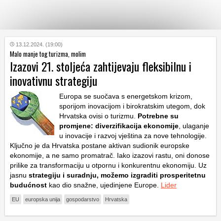
KATEGORIJE
13.12.2024. (19:00)
Malo manje tog turizma, molim
Izazovi 21. stoljeća zahtijevaju fleksibilnu i
HRVATSKI
inovativnu strategiju
WEB
Europa se suočava s energetskom krizom,
sporijom inovacijom i birokratskim utegom, dok
Hrvatska ovisi o turizmu.
Potrebne su
promjene: diverzifikacija ekonomije
, ulaganje
u inovacije i razvoj vještina za nove tehnologije.
Ključno je da Hrvatska postane aktivan sudionik europske
ekonomije, a ne samo promatrač. Iako izazovi rastu, oni donose
prilike za transformaciju u otpornu i konkurentnu ekonomiju. Uz
jasnu
strategiju i suradnju, možemo izgraditi prosperitetnu
budućnost
kao dio snažne, ujedinjene Europe.
Lider
EU
europska unija
gospodarstvo
Hrvatska