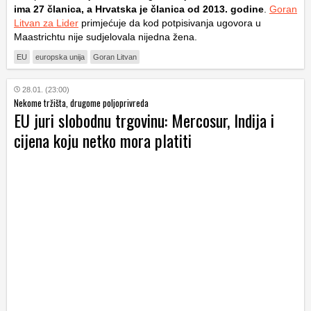
ima 27 članica, a Hrvatska je članica od 2013. godine
.
Goran
Litvan za Lider
primjećuje da kod potpisivanja ugovora u
Maastrichtu nije sudjelovala nijedna žena.
EU
europska unija
Goran Litvan
28.01. (23:00)
Nekome tržišta, drugome poljoprivreda
EU juri slobodnu trgovinu: Mercosur, Indija i
cijena koju netko mora platiti