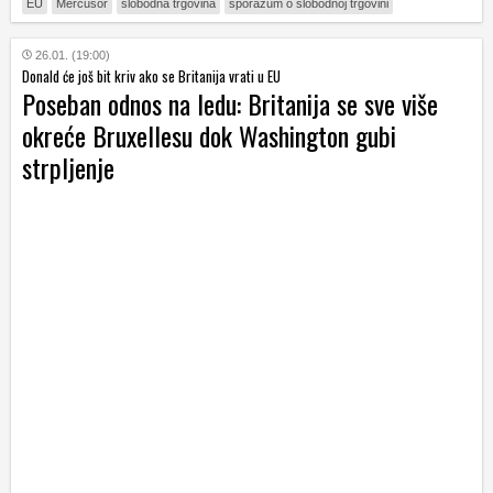
EU
Mercusor
slobodna trgovina
sporazum o slobodnoj trgovini
26.01. (19:00)
Donald će još bit kriv ako se Britanija vrati u EU
Poseban odnos na ledu: Britanija se sve više
okreće Bruxellesu dok Washington gubi
strpljenje