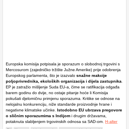
Europska komisija potpisala je sporazum o slobodnoj trgovini s
Mercosurom (zajedničko tržište Južne Amerike) prije odobrenja
Europskog parlamenta, što je izazvalo
snažne reakcije
poljoprivrednika, ekoloških organizacija i dijela zastupnika
.
EP je zatražio mišljenje Suda EU-a, čime se ratifikacija odgađa
barem godinu do dvije, no ostaje pitanje hoće li Komisija
pokušati djelomičnu primjenu sporazuma. Kritike se odnose na
nelojalnu konkurenciju, niže standarde proizvodnje hrane i
negativne klimatske učinke.
Istodobno EU ubrzava pregovore
o sličnim sporazumima s Indijom
i drugim državama,
potaknuta slabljenjem trgovinskih odnosa sa SAD-om.
H-alter