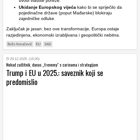
uvodi vlastite poreze.
Ukidanje Europskog vijeća
kako bi se spriječilo da
pojedinačne države (poput Mađarske) blokiraju
zajedničke odluke.
Zaključak je jasan: bez ove transformacije, Europa ostaje
razjedinjena, ekonomski izrabljivana i geopolitički nebitna.
Božo Kovačević
EU
SAD
29.12.2025. (16:00)
Nekad zaštitnik, danas „frenemy“ s carinama i strategijom
Trump i EU u 2025.: saveznik koji se
predomislio