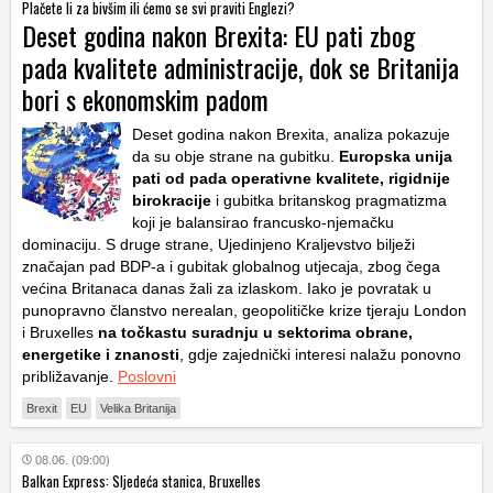
Plačete li za bivšim ili ćemo se svi praviti Englezi?
Deset godina nakon Brexita: EU pati zbog
pada kvalitete administracije, dok se Britanija
bori s ekonomskim padom
Deset godina nakon Brexita, analiza pokazuje
da su obje strane na gubitku.
Europska unija
pati od pada operativne kvalitete, rigidnije
birokracije
i gubitka britanskog pragmatizma
koji je balansirao francusko-njemačku
dominaciju. S druge strane, Ujedinjeno Kraljevstvo bilježi
značajan pad BDP-a i gubitak globalnog utjecaja, zbog čega
većina Britanaca danas žali za izlaskom. Iako je povratak u
punopravno članstvo nerealan, geopolitičke krize tjeraju London
i Bruxelles
na točkastu suradnju u sektorima obrane,
energetike i znanosti
, gdje zajednički interesi nalažu ponovno
približavanje.
Poslovni
Brexit
EU
Velika Britanija
08.06. (09:00)
Balkan Express: Sljedeća stanica, Bruxelles