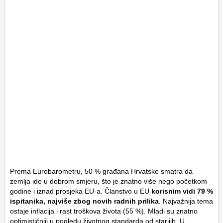
Prema Eurobarometru, 50 % građana Hrvatske smatra da
zemlja ide u dobrom smjeru, što je znatno više nego početkom
godine i iznad prosjeka EU-a. Članstvo u EU
korisnim vidi 79 %
ispitanika, najviše zbog novih radnih prilika
. Najvažnija tema
ostaje inflacija i rast troškova života (55 %). Mladi su znatno
optimističniji u pogledu životnog standarda od starijih. U