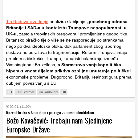
Tin Radovani za Ideje
analizira slabljenje
„posebnog odnosa“
Britanije i SAD-a u kontekstu Trumpove nepopularnosti u
UK-u
, zastoja trgovinskih pregovora i promijenjene geopolitike.
Britansko biračko tijelo više se ne raspoređuje po strankama
nego po dva ideološka bloka, dok parlament zbog izbornog
sustava ne odražava tu fragmentaciju. Reform i Torijevci imaju
problem s bliskošću Trumpu, Laburisti balansiraju između
Washingtona i Bruxellesa,
a Starmerova vanjskopolitička
hiperaktivnost dijelom prikriva ozbiljne unutarnje političke
i
ekonomske probleme. Dugoročno, Britaniju realnost gura prema
dubljem povezivanju s EU.
EU
Keir Starmer
Tin Radovani
UK
02.01. (11:00)
Razvod braka s Amerikom i potraga za novim identitetom
Božo Kovačević: Trebaju nam Sjedinjene
Europske Države