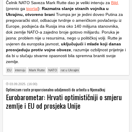
Čelnik NATO Saveza Mark Rutte dao je veliki intervju za
Bild,
(prenio ga
tportal
):
Razmatra slanje stranih vojnika u
Ukrajinu, otvoreno brani
Trumpa jer je jedini doveo Putina za
pregovarački stol, odbacuje tvrdnje o američkom povlačenju iz
Europe, podsjeća da Rusija ima oko 140 milijuna stanovnika,
dok zemlje NATO-a zajedno broje gotovo milijardu. Poruka je
jasna: problem nije u resursima, nego u političkoj volji. Rutte je
uvjeren da europska javnost,
uključujući i mlade koji danas
prosvjeduju protiv vojne obveze
, razumije ozbiljnost prijetnje i
da bi u slučaju stvarne opasnosti bila spremna braniti svoje
zemlje.
EU
intervju
Mark Rutte
NATO
rat u Ukrajini
03.09.2025. (16:00)
Optimizam raste proporcionalno udaljenosti do arbeita u Njemačkoj
Eurobarometar: Hrvati optimističniji o smjeru
zemlje i EU od prosjeka Unije