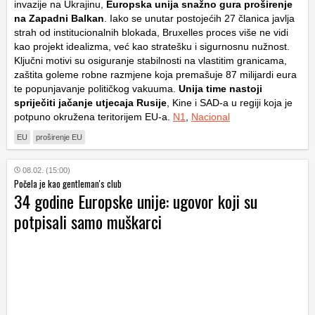
invazije na Ukrajinu,
Europska unija snažno gura proširenje
na Zapadni Balkan
. Iako se unutar postojećih 27 članica javlja
strah od institucionalnih blokada, Bruxelles proces više ne vidi
kao projekt idealizma, već kao stratešku i sigurnosnu nužnost.
Ključni motivi su osiguranje stabilnosti na vlastitim granicama,
zaštita goleme robne razmjene koja premašuje 87 milijardi eura
te popunjavanje političkog vakuuma.
Unija time nastoji
spriječiti jačanje utjecaja Rusije
, Kine i SAD-a u regiji koja je
potpuno okružena teritorijem EU-a.
N1
,
Nacional
EU
proširenje EU
08.02. (15:00)
Počela je kao gentleman's club
34 godine Europske unije: ugovor koji su
potpisali samo muškarci