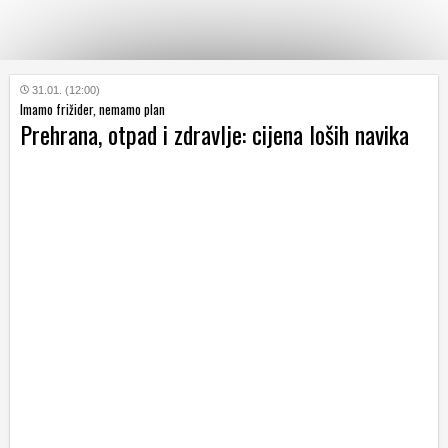
KATEGORIJE
31.01. (12:00)
Imamo frižider, nemamo plan
Prehrana, otpad i zdravlje: cijena loših navika
HRVATSKI
WEB