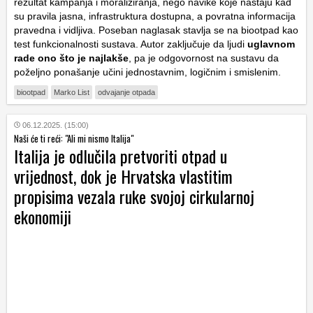
rezultat kampanja i moraliziranja, nego navike koje nastaju kad
su pravila jasna, infrastruktura dostupna, a povratna informacija
pravedna i vidljiva. Poseban naglasak stavlja se na biootpad kao
test funkcionalnosti sustava. Autor zaključuje da ljudi
uglavnom
rade ono što je najlakše
, pa je odgovornost na sustavu da
poželjno ponašanje učini jednostavnim, logičnim i smislenim.
biootpad
Marko List
odvajanje otpada
06.12.2025. (15:00)
Naši će ti reći: "Ali mi nismo Italija"
Italija je odlučila pretvoriti otpad u
vrijednost, dok je Hrvatska vlastitim
propisima vezala ruke svojoj cirkularnoj
ekonomiji