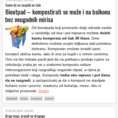
28.06.2023. (01:00)
Samo da se susjedi ne žale
Biootpad – kompostirati se može i na balkonu
bez neugodnih mirisa
Od biootpada koji proizvedu dvije odrasle osobe
u razdoblju od dva i pol mjeseca možete
dobiti
kantu komposta od čak 30 litara
, čime
definitivno možete svojim biljkama dati potrebnu
dohranu. Komposter možete izraditi sami,
koristeći običnu kantu, iako ih ima za kupiti i u vrtnim centrima.
Ono na što trebate paziti jest da na poklopcu postoje rupice za
cirkulaciju zraka jer se u svakome kompostu nalaze
mikroorganizmi koji razgrađuju organski otpad, a njima je
potreban kisik i vlaga. Kompostu
treba oko mjesec i pol dana
da se razgradi
, a općepoznato je da u kompost ne stavljate
kuhano voće i povrće, maskoću od kuhanja, meso, ribu ni
mliječne proizvode.
Green
biootpad
hrana
kompost
smeće
08.04.2023. (20:00)
Brigo moja, prijeđi na drugoga