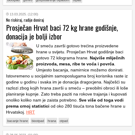
biootpad
gorivo
gospodarenje otpadom
otpad
13.03.2025. (12:00)
Ne riskiraj, radije doniraj
Prosječan Hrvat baci 72 kg hrane godišnje,
donacija je bolji izbor
U smeću završi gotovo trećina proizvedene
hrane u svijetu. Prosječan Hrvat godišnje baci
gotovo 72 kilograma hrane.
Najviše mliječnih
proizvoda, mesa, ribe te voća i povrća
.
Umjesto bacanja, namirnice možemo donirati.
Istovremeno u socijalnim samoposlugama broj korisnika raste iz
godine u godinu i svaka im je donacija dragocjena. Najčešći su
razlozi zbog kojih hrana završi u smeću – preobilni obroci ili loše
planiranje kupnje. Zato treba paziti na rokove trajanja i kupovati
onoliko koliko nam je zaista potrebno.
Sve više od toga vodi
prema crnoj statistici
od oko 280 tisuća tona bačene hrane u
Hrvatskoj.
HRT
bacanje hrane
biootpad
hrana
otpad