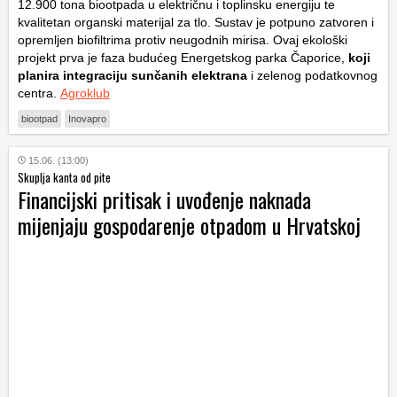
12.900 tona biootpada u električnu i toplinsku energiju te
kvalitetan organski materijal za tlo. Sustav je potpuno zatvoren i
opremljen biofiltrima protiv neugodnih mirisa. Ovaj ekološki
projekt prva je faza budućeg Energetskog parka Čaporice,
koji
planira integraciju sunčanih elektrana
i zelenog podatkovnog
centra.
Agroklub
biootpad
Inovapro
15.06. (13:00)
Skuplja kanta od pite
Financijski pritisak i uvođenje naknada
mijenjaju gospodarenje otpadom u Hrvatskoj