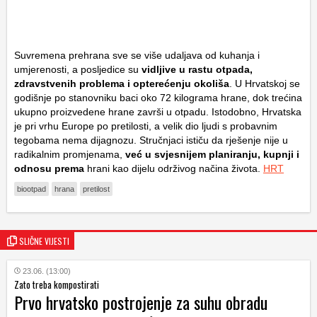
Suvremena prehrana sve se više udaljava od kuhanja i
umjerenosti, a posljedice su
vidljive u rastu otpada,
zdravstvenih problema i opterećenju okoliša
. U Hrvatskoj se
godišnje po stanovniku baci oko 72 kilograma hrane, dok trećina
ukupno proizvedene hrane završi u otpadu. Istodobno, Hrvatska
je pri vrhu Europe po pretilosti, a velik dio ljudi s probavnim
tegobama nema dijagnozu. Stručnjaci ističu da rješenje nije u
radikalnim promjenama,
već u svjesnijem planiranju, kupnji i
odnosu prema
hrani kao dijelu održivog načina života.
HRT
biootpad
hrana
pretilost
SLIČNE VIJESTI
23.06. (13:00)
Zato treba kompostirati
Prvo hrvatsko postrojenje za suhu obradu