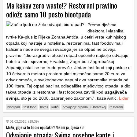
Ma kakav zero waste!? Restorani pravilno
odlože samo 10 posto biootpada
Prema riječima
direktora i vlasnika
tvrtke Ka-plus iz Rijeke Zorana Antića, u četiri vrste kuhinjskog
otpada koji nastaje u hotelima, restoranima, fast foodovima i
kafićima nađe se svega i svačega jer se otpad ne odvaja
pravilno. “Biorazgradivi otpad i otpad općenito najbolje odvajaju
hoteli u Istri, sjevernoj Hrvatskoj, Zagrebu i Zagrebačkoj
županiji, ostali se ne trude previše. Jedan fast food koji posluje u
10 četvornih metara prostora plati mjesečno samo 20 eura za
odvoz smeća, a svakodnevno napuni dva spremnika otpada od
100 litara. Taj otpad baci na odlagalište mješovitog otpada, a dio
takva otpada iz restorana i fast foodova završi kod
uzgajivača
svinja
, što je od 2008. zabranjeno zakonom.”, kaže Antić.
Lider
biootpad
fast food
hoteli
kafići
odvajanje otpada u Hrvatskoj
restorani
01.02.2018. (19:39)
Mužu, gdje si to bacio opušak!?! Nisam ja, djeca su!
Odvajanje otpada: Svima posebne kante i