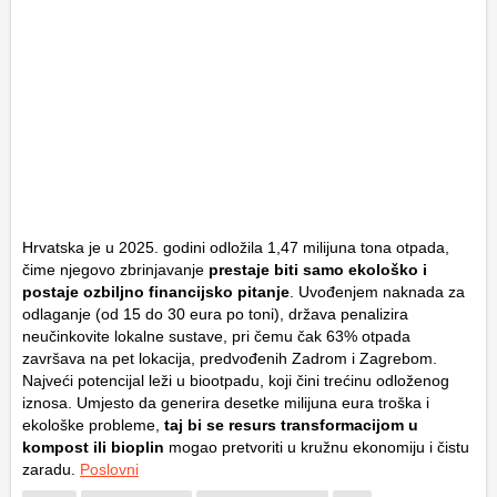
Hrvatska je u 2025. godini odložila 1,47 milijuna tona otpada,
čime njegovo zbrinjavanje
prestaje biti samo ekološko i
postaje ozbiljno financijsko pitanje
. Uvođenjem naknada za
odlaganje (od 15 do 30 eura po toni), država penalizira
neučinkovite lokalne sustave, pri čemu čak 63% otpada
završava na pet lokacija, predvođenih Zadrom i Zagrebom.
Najveći potencijal leži u biootpadu, koji čini trećinu odloženog
iznosa. Umjesto da generira desetke milijuna eura troška i
ekološke probleme,
taj bi se resurs transformacijom u
kompost ili bioplin
mogao pretvoriti u kružnu ekonomiju i čistu
zaradu.
Poslovni