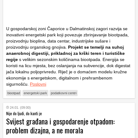
U gospodarskoj zoni Čaporice u Dalmatinskoj zagori razvija se
inovativni energetski park koji povezuje zbrinjavanje biootpada,
proizvodnju bioplina, data centar, industrijske sušare i
proizvodnju organskog gnojiva.
Projekt se temelji na suhoj
anaerobnoj digestiji, prikladnoj za krški teren i turističke
regije
s velikim sezonskim količinama biootpada. Energija se
koristi na licu mjesta, bez oslanjanja na subvencije, dok digestat
jača lokalnu poljoprivredu. Riječ je o domaćem modelu kružne
ekonomije s energetskom, digitalnom i prehrambenom
sigurnošću.
Poslovni
biootpad
energetski park
podatkovni centri
24.01. (09:00)
Nije do ljudi, do kanti je
Svijest građana i gospodarenje otpadom:
problem dizajna, a ne morala