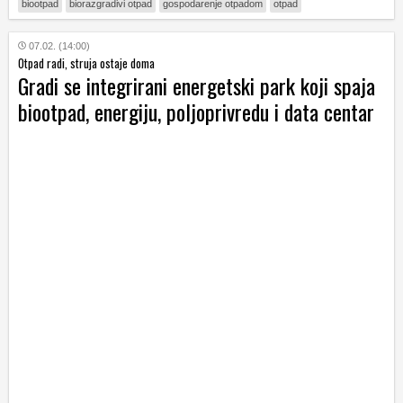
biootpad
biorazgradivi otpad
gospodarenje otpadom
otpad
07.02. (14:00)
Otpad radi, struja ostaje doma
Gradi se integrirani energetski park koji spaja
biootpad, energiju, poljoprivredu i data centar