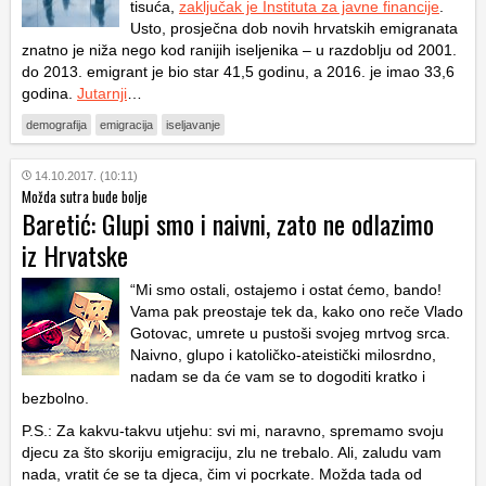
tisuća,
zaključak je Instituta za javne financije
.
Usto, prosječna dob novih hrvatskih emigranata
znatno je niža nego kod ranijih iseljenika – u razdoblju od 2001.
do 2013. emigrant je bio star 41,5 godinu, a 2016. je imao 33,6
godina.
Jutarnji
…
demografija
emigracija
iseljavanje
14.10.2017. (10:11)
Možda sutra bude bolje
Baretić: Glupi smo i naivni, zato ne odlazimo
iz Hrvatske
“Mi smo ostali, ostajemo i ostat ćemo, bando!
Vama pak preostaje tek da, kako ono reče Vlado
Gotovac, umrete u pustoši svojeg mrtvog srca.
Naivno, glupo i katoličko-ateistički milosrdno,
nadam se da će vam se to dogoditi kratko i
bezbolno.
P.S.: Za kakvu-takvu utjehu: svi mi, naravno, spremamo svoju
djecu za što skoriju emigraciju, zlu ne trebalo. Ali, zaludu vam
nada, vratit će se ta djeca, čim vi pocrkate. Možda tada od