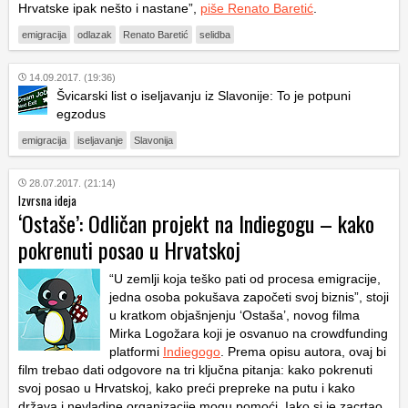
Hrvatske ipak nešto i nastane”,
piše Renato Baretić
.
emigracija
odlazak
Renato Baretić
selidba
14.09.2017. (19:36)
Švicarski list o iseljavanju iz Slavonije: To je potpuni
egzodus
emigracija
iseljavanje
Slavonija
28.07.2017. (21:14)
Izvrsna ideja
‘Ostaše’: Odličan projekt na Indiegogu – kako
pokrenuti posao u Hrvatskoj
“U zemlji koja teško pati od procesa emigracije,
jedna osoba pokušava započeti svoj biznis”, stoji
u kratkom objašnjenju ‘Ostaša’, novog filma
Mirka Logožara koji je osvanuo na crowdfunding
platformi
Indiegogo
. Prema opisu autora, ovaj bi
film trebao dati odgovore na tri ključna pitanja: kako pokrenuti
svoj posao u Hrvatskoj, kako preći prepreke na putu i kako
država i nevladine organizacije mogu pomoći. Iako si je zacrtao