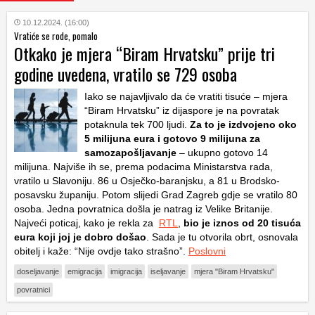
10.12.2024. (16:00)
Vratiće se rode, pomalo
Otkako je mjera “Biram Hrvatsku” prije tri
godine uvedena, vratilo se 729 osoba
Iako se najavljivalo da će vratiti tisuće – mjera
“Biram Hrvatsku” iz dijaspore je na povratak
potaknula tek 700 ljudi.
Za to je izdvojeno oko
5 milijuna eura i gotovo 9 milijuna za
samozapošljavanje
– ukupno gotovo 14
milijuna. Najviše ih se, prema podacima Ministarstva rada,
vratilo u Slavoniju. 86 u Osječko-baranjsku, a 81 u Brodsko-
posavsku županiju. Potom slijedi Grad Zagreb gdje se vratilo 80
osoba. Jedna povratnica došla je natrag iz Velike Britanije.
Najveći poticaj, kako je rekla za
RTL
,
bio je iznos od 20 tisuća
eura koji joj je dobro došao
. Sada je tu otvorila obrt, osnovala
obitelj i kaže: “Nije ovdje tako strašno”.
Poslovni
doseljavanje
emigracija
imigracija
iseljavanje
mjera "Biram Hrvatsku"
povratnici