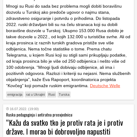
Mnogi su Rusi do sada bez problema mogli dobiti boravišnu
dozvolu u Turskoj ako predoče ugovor o najmu stana,
zdravstveno osiguranje i potvrdu o prihodima. Do listopada
2022. ruski državljani bili su na čelu stranaca koji su dobili
boravišne dozvole u Turskoj. Ukupno 153.000 Rusa dobilo je
takve dozvole u 2022., od kojih 132.000 u turističke svrhe. Ali od
kraja prosinca iz raznih turskih gradova pristiže sve više
odbijenica. Nema točne statistike o tome. Prema chatu
Telegrama, u kojem Rusi koji su stigli sami prikupljaju podatke,
od kraja prosinca bilo je više od 250 odbijenica i nešto više od
100 odobrenja. “Mnogi ljudi dobivaju odbijenice, ali ima i
pozitivnih odgovora. Razlozi i kriteriji su nejasni. Nema službenih
objašnjenja”, kaže Eva Rapoport, koordinatorica projekta
“Kovčeg” koji pomaže ruskim emigrantima.
Deutsche Welle
emigracija
rat u Ukrajini
Rusi
Turska
16.07.2022. (19:00)
Ruska pedagoginja i antiratna prosvjednica:
“Kažu da svatko tko je protiv rata je i protiv
države. I morao bi dobrovoljno napustiti