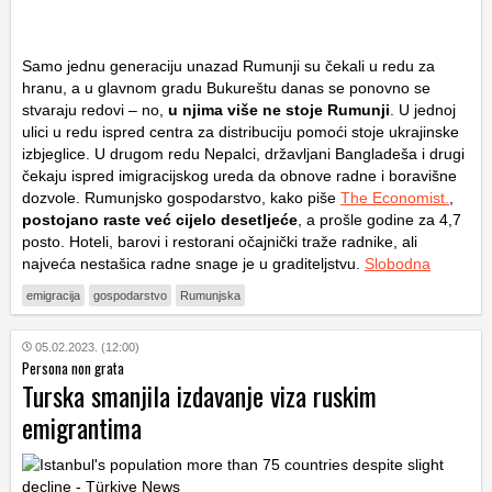
Samo jednu generaciju unazad Rumunji su čekali u redu za
hranu, a u glavnom gradu Bukureštu danas se ponovno se
stvaraju redovi – no,
u njima više ne stoje Rumunji
. U jednoj
ulici u redu ispred centra za distribuciju pomoći stoje ukrajinske
izbjeglice. U drugom redu Nepalci, državljani Bangladeša i drugi
čekaju ispred imigracijskog ureda da obnove radne i boravišne
dozvole. Rumunjsko gospodarstvo, kako piše
The Economist.
,
postojano raste već cijelo desetljeće
, a prošle godine za 4,7
posto. Hoteli, barovi i restorani očajnički traže radnike, ali
najveća nestašica radne snage je u graditeljstvu.
Slobodna
emigracija
gospodarstvo
Rumunjska
05.02.2023. (12:00)
Persona non grata
Turska smanjila izdavanje viza ruskim
emigrantima