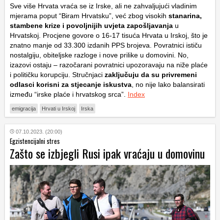
Sve više Hrvata vraća se iz Irske, ali ne zahvaljujući vladinim
mjerama poput “Biram Hrvatsku”, već zbog visokih
stanarina,
stambene krize i povoljnijih uvjeta zapošljavanja
u
Hrvatskoj. Procjene govore o 16-17 tisuća Hrvata u Irskoj, što je
znatno manje od 33.300 izdanih PPS brojeva. Povratnici ističu
nostalgiju, obiteljske razloge i nove prilike u domovini. No,
izazovi ostaju – razočarani povratnici upozoravaju na niže plaće
i političku korupciju. Stručnjaci
zaključuju da su privremeni
odlasci korisni za stjecanje iskustva
, no nije lako balansirati
između “irske plaće i hrvatskog srca”.
Index
emigracija
Hrvati u Irskoj
Irska
07.10.2023. (20:00)
Egzistencijalni stres
Zašto se izbjegli Rusi ipak vraćaju u domovinu