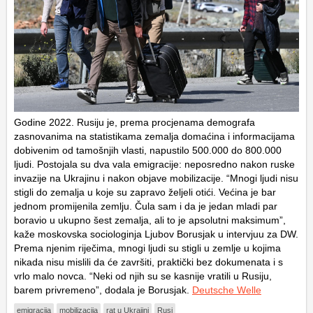
Godine 2022. Rusiju je, prema procjenama demografa
zasnovanima na statistikama zemalja domaćina i informacijama
dobivenim od tamošnjih vlasti, napustilo 500.000 do 800.000
ljudi. Postojala su dva vala emigracije: neposredno nakon ruske
invazije na Ukrajinu i nakon objave mobilizacije. “Mnogi ljudi nisu
stigli do zemalja u koje su zapravo željeli otići. Većina je bar
jednom promijenila zemlju. Čula sam i da je jedan mladi par
boravio u ukupno šest zemalja, ali to je apsolutni maksimum”,
kaže moskovska sociologinja Ljubov Borusjak u intervjuu za DW.
Prema njenim riječima, mnogi ljudi su stigli u zemlje u kojima
nikada nisu mislili da će završiti, praktički bez dokumenata i s
vrlo malo novca. “Neki od njih su se kasnije vratili u Rusiju,
barem privremeno”, dodala je Borusjak.
Deutsche Welle
emigracija
mobilizacija
rat u Ukrajini
Rusi