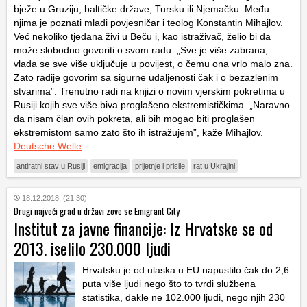
bježe u Gruziju, baltičke države, Tursku ili Njemačku. Među
njima je poznati mladi povjesničar i teolog Konstantin Mihajlov.
Već nekoliko tjedana živi u Beču i, kao istraživač, želio bi da
može slobodno govoriti o svom radu: „Sve je više zabrana,
vlada se sve više uključuje u povijest, o čemu ona vrlo malo zna.
Zato radije govorim sa sigurne udaljenosti čak i o bezazlenim
stvarima”. Trenutno radi na knjizi o novim vjerskim pokretima u
Rusiji kojih sve više biva proglašeno ekstremističkima. „Naravno
da nisam član ovih pokreta, ali bih mogao biti proglašen
ekstremistom samo zato što ih istražujem”, kaže Mihajlov.
Deutsche Welle
antiratni stav u Rusiji
emigracija
prijetnje i prisile
rat u Ukrajini
18.12.2018. (21:30)
Drugi najveći grad u državi zove se Emigrant City
Institut za javne financije: Iz Hrvatske se od
2013. iselilo 230.000 ljudi
Hrvatsku je od ulaska u EU napustilo čak do 2,6
puta više ljudi nego što to tvrdi službena
statistika, dakle ne 102.000 ljudi, nego njih 230