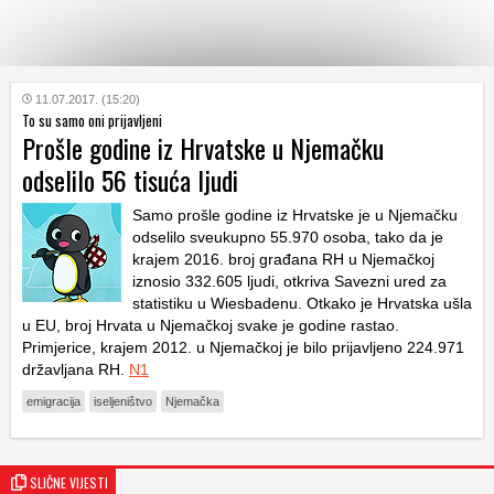
KATEGORIJE
11.07.2017. (15:20)
To su samo oni prijavljeni
Prošle godine iz Hrvatske u Njemačku
HRVATSKI
odselilo 56 tisuća ljudi
WEB
Samo prošle godine iz Hrvatske je u Njemačku
odselilo sveukupno 55.970 osoba, tako da je
krajem 2016. broj građana RH u Njemačkoj
iznosio 332.605 ljudi, otkriva Savezni ured za
statistiku u Wiesbadenu. Otkako je Hrvatska ušla
u EU, broj Hrvata u Njemačkoj svake je godine rastao.
Primjerice, krajem 2012. u Njemačkoj je bilo prijavljeno 224.971
državljana RH.
N1
emigracija
iseljeništvo
Njemačka
SLIČNE VIJESTI