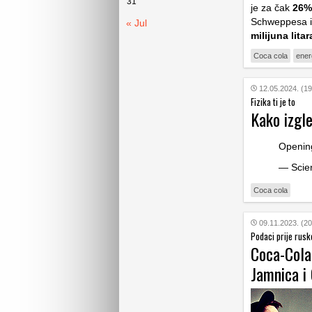
31
je za čak
26%
Schweppesa i v
« Jul
milijuna litar
Coca cola
ener
12.05.2024. (19
Fizika ti je to
Kako izgle
Opening
— Scie
Coca cola
09.11.2023. (20
Podaci prije rusk
Coca-Cola 
Jamnica i