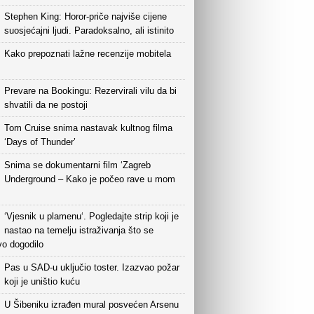
Stephen King: Horor-priče najviše cijene
suosjećajni ljudi. Paradoksalno, ali istinito
Kako prepoznati lažne recenzije mobitela
Prevare na Bookingu: Rezervirali vilu da bi
shvatili da ne postoji
Tom Cruise snima nastavak kultnog filma
‘Days of Thunder’
Snima se dokumentarni film ‘Zagreb
Underground – Kako je počeo rave u mom
‘Vjesnik u plamenu‘. Pogledajte strip koji je
nastao na temelju istraživanja što se
vo dogodilo
Pas u SAD-u uključio toster. Izazvao požar
koji je uništio kuću
U Šibeniku izrađen mural posvećen Arsenu