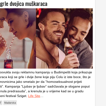
 grle dvojica muškaraca
povukla svoju reklamnu kampanju u Budimpešti koja prikazuje
aca koji se grle i dvije žene koje piju Colu iz iste boce, što je
novnicima jako smetalo jer da “homoseksualnost prijeti
ti”. Kampanja “Ljubav je ljubav” sadržavala je slogane poput
 nula predrasuda”, a krenula je u vrijeme kad se u gradu
ni festival Sziget.
Life Site
…
T
Mađarska