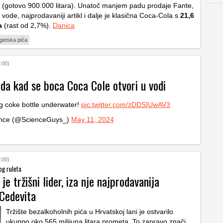
(gotovo 900.000 litara). Unatoč manjem padu prodaje Fante,
ode, najprodavaniji artikl i dalje je klasična Coca-Cola s
21,6
a
(rast od 2,7%).
Danica
getska pića
:00)
da kad se boca Coca Cole otvori u vodi
 coke bottle underwater!
pic.twitter.com/zDDSIUwAV3
nce (@ScienceGuys_)
May 11, 2024
:00)
og ruleta
je tržišni lider, iza nje najprodavanija
 Cedevita
Tržište bezalkoholnih pića u Hrvatskoj lani je ostvarilo
ukupno oko 565 milijuna litara prometa. To zapravo znači