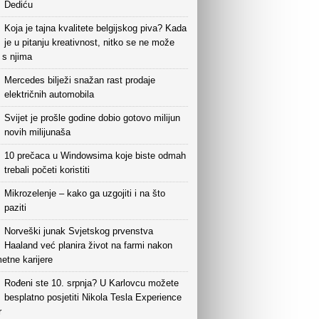
Dediću
Koja je tajna kvalitete belgijskog piva? Kada
je u pitanju kreativnost, nitko se ne može
i s njima
Mercedes bilježi snažan rast prodaje
električnih automobila
Svijet je prošle godine dobio gotovo milijun
novih milijunaša
10 prečaca u Windowsima koje biste odmah
trebali početi koristiti
Mikrozelenje – kako ga uzgojiti i na što
paziti
Norveški junak Svjetskog prvenstva
Haaland već planira život na farmi nakon
etne karijere
Rođeni ste 10. srpnja? U Karlovcu možete
besplatno posjetiti Nikola Tesla Experience
r