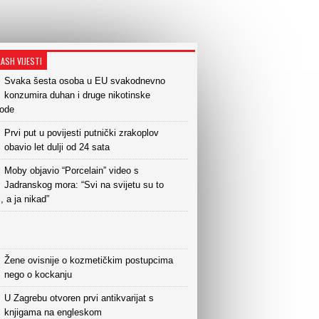
LASH VIJESTI
Svaka šesta osoba u EU svakodnevno
konzumira duhan i druge nikotinske
vode
Prvi put u povijesti putnički zrakoplov
obavio let dulji od 24 sata
Moby objavio “Porcelain” video s
Jadranskog mora: “Svi na svijetu su to
i, a ja nikad”
Žene ovisnije o kozmetičkim postupcima
nego o kockanju
U Zagrebu otvoren prvi antikvarijat s
knjigama na engleskom