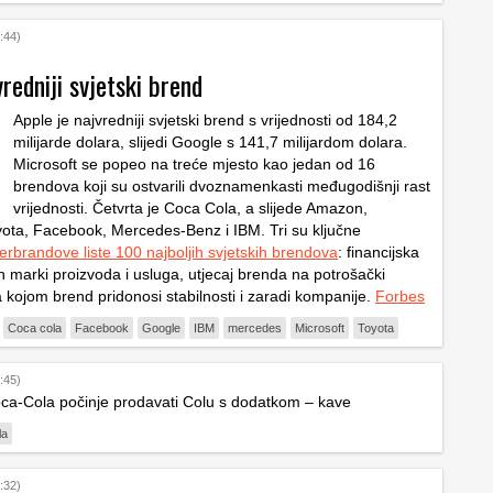
:44)
redniji svjetski brend
Apple je najvredniji svjetski brend s vrijednosti od 184,2
milijarde dolara, slijedi Google s 141,7 milijardom dolara.
Microsoft se popeo na treće mjesto kao jedan od 16
brendova koji su ostvarili dvoznamenkasti međugodišnji rast
vrijednosti. Četvrta je Coca Cola, a slijede Amazon,
ta, Facebook, Mercedes-Benz i IBM. Tri su ključne
terbrandove liste 100 najboljih svjetskih brendova
: financijska
h marki proizvoda i usluga, utjecaj brenda na potrošački
a kojom brend pridonosi stabilnosti i zaradi kompanije.
Forbes
Coca cola
Facebook
Google
IBM
mercedes
Microsoft
Toyota
:45)
ca-Cola počinje prodavati Colu s dodatkom – kave
la
:32)