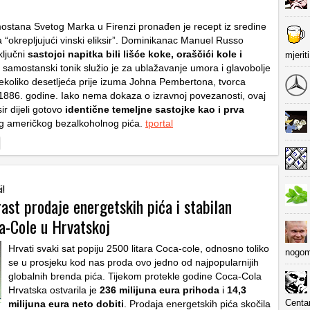
mostana Svetog Marka u Firenzi pronađen je recept iz sredine
a “okrepljujući vinski eliksir”. Dominikanac Manuel Russo
ljučni
sastojci napitka bili lišće koke, oraščići kole i
mjerit
j samostanski tonik služio je za ublažavanje umora i glavobolje
nekoliko desetljeća prije izuma Johna Pembertona, tvorca
1886. godine. Iako nema dokaza o izravnoj povezanosti, ovaj
sir dijeli gotovo
identične temeljne sastojke kao i prva
og američkog bezalkoholnog pića.
tportal
i!
ast prodaje energetskih pića i stabilan
ca-Cole u Hrvatskoj
Hrvati svaki sat popiju 2500 litara Coca-cole, odnosno toliko
nogom
se u prosjeku kod nas proda ovo jedno od najpopularnijih
globalnih brenda pića. Tijekom protekle godine Coca-Cola
Hrvatska ostvarila je
236 milijuna eura prihoda
i
14,3
Centa
milijuna eura neto dobiti
. Prodaja energetskih pića skočila