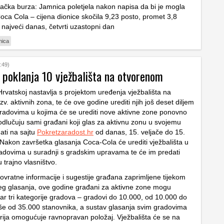
ačka burza: Jamnica poletjela nakon napisa da bi je mogla
Coca Cola – cijena dionice skočila 9,23 posto, promet 3,8
 najveći danas, četvrti uzastopni dan
nica
:49)
 poklanja 10 vježbališta na otvorenom
rvatskoj nastavlja s projektom uređenja vježbališta na
v. aktivnih zona, te će ove godine urediti njih još deset diljem
radovima u kojima će se urediti nove aktivne zone ponovno
dlučuju sami građani koji glas za aktivnu zonu u svojemu
ti na sajtu
Pokretzaradost.hr
od danas, 15. veljače do 15.
 Nakon završetka glasanja Coca-Cola će urediti vježbališta u
dovima u suradnji s gradskim upravama te će im predati
 trajno vlasništvo.
ovratne informacije i sugestije građana zaprimljene tijekom
eg glasanja, ove godine građani za aktivne zone mogu
tar tri kategorije gradova – gradovi do 10.000, od 10.000 do
iše od 35.000 stanovnika, a sustav glasanja svim gradovima
rija omogućuje ravnopravan položaj. Vježbališta će se na