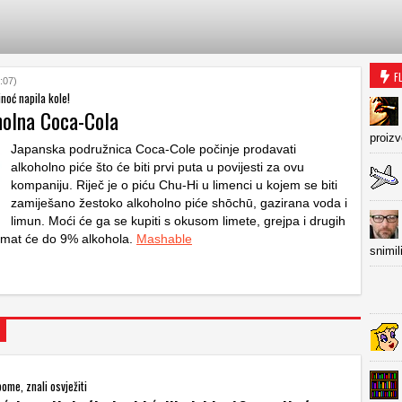
F
:07)
noć napila kole!
holna Coca-Cola
proiz
Japanska podružnica Coca-Cole počinje prodavati
alkoholno piće što će biti prvi puta u povijesti za ovu
kompaniju. Riječ je o piću Chu-Hi u limenci u kojem se biti
zamiješano žestoko alkoholno piće shōchū, gazirana voda i
limun. Moći će ga se kupiti s okusom limete, grejpa i drugih
 imat će do 9% alkohola.
Mashable
snimil
ome, znali osvježiti