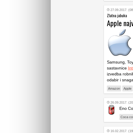
27.09.2017. (08
Zlatna jabuka
Apple najv
Samsung, Toyo
sastavnice
In
izvedba robni
odabir i snag
Amazon
Apple
26.09.2017. (20
Eno Co
Coca co
16.02.2017. (19