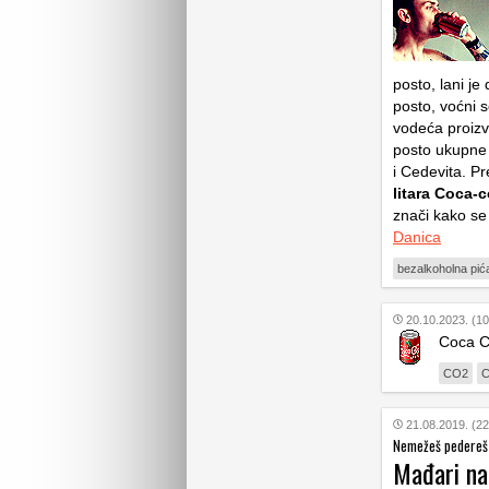
posto, lani je
posto, voćni s
vodeća proizv
posto ukupne 
i Cedevita. 
litara Coca-c
znači kako se 
Danica
bezalkoholna pić
20.10.2023. (10
Coca C
CO2
C
21.08.2019. (22
Nemežeš pedereš
Mađari nat