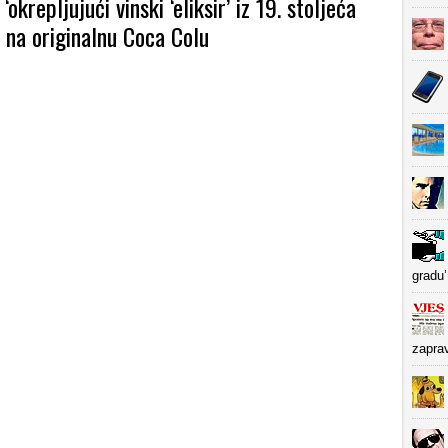
okrepljujući vinski ‘eliksir’ iz 19. stoljeća
i na originalnu Coca Colu
gradu’
zapra