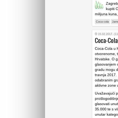
Zagreb
kupiti 
milijuna kuna,
Coca cola
Jam
15.02.2017. (11
Coca-Cola
Coca-Cola u H
otvorenome, tz
Hrvatske. O g
glasovanjem o
gradu mogu da
travnja 2017.
odabranim gra
aktivne zone u
Uvažavajući p
prošlogodišnj
glasovati unu
35.000 te s v
unutar katego