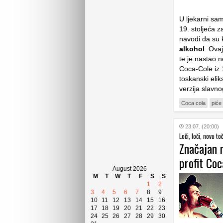
U ljekarni sa
19. stoljeća z
navodi da su k
alkohol
. Ova
te je nastao 
Coca-Cole iz 
toskanski elik
verzija slavn
Coca cola
piće
23.07. (20:00)
Loči, loči, novu toč
Značajan r
profit Co
August 2026
M
T
W
T
F
S
S
1
2
3
4
5
6
7
8
9
10
11
12
13
14
15
16
17
18
19
20
21
22
23
24
25
26
27
28
29
30