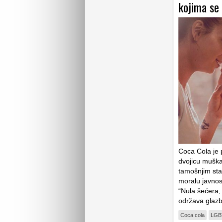
kojima se
Coca Cola je 
dvojicu muškar
tamošnjim sta
moralu javnos
“Nula šećera,
održava glazbe
Coca cola
LGB