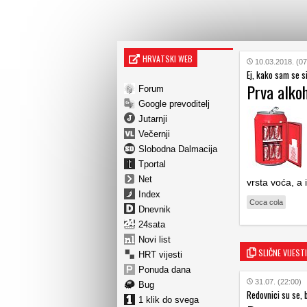
HRVATSKI WEB
10.03.2018. (07
Ej, kako sam se si
Prva alko
Forum
Google prevoditelj
Jutarnji
Večernji
Slobodna Dalmacija
Tportal
Net
vrsta voća, a
Index
Coca cola
Dnevnik
24sata
Novi list
SLIČNE VIJESTI
HRT vijesti
Ponuda dana
31.07. (22:00)
Bug
Redovnici su se, b
1 klik do svega