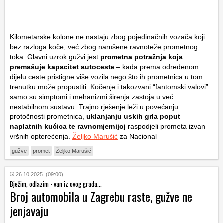
Kilometarske kolone ne nastaju zbog pojedinačnih vozača koji
bez razloga koče, već zbog narušene ravnoteže prometnog
toka. Glavni uzrok gužvi jest
prometna potražnja koja
premašuje kapacitet autoceste
– kada prema određenom
dijelu ceste pristigne više vozila nego što ih prometnica u tom
trenutku može propustiti. Kočenje i takozvani “fantomski valovi”
samo su simptomi i mehanizmi širenja zastoja u već
nestabilnom sustavu. Trajno rješenje leži u povećanju
protočnosti prometnica,
uklanjanju uskih grla poput
naplatnih kućica te ravnomjernijoj
raspodjeli prometa izvan
vršnih opterećenja.
Željko Marušić
za Nacional
gužve
promet
Željko Marušić
26.10.2025. (09:00)
Bježim, odlazim - van iz ovog grada...
Broj automobila u Zagrebu raste, gužve ne
jenjavaju