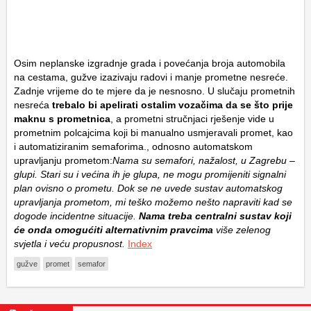
Osim neplanske izgradnje grada i povećanja broja automobila
na cestama, gužve izazivaju radovi i manje prometne nesreće.
Zadnje vrijeme do te mjere da je nesnosno. U slučaju prometnih
nesreća
trebalo bi apelirati ostalim vozačima da se što prije
maknu s prometnica
, a prometni stručnjaci rješenje vide u
prometnim polcajcima koji bi manualno usmjeravali promet, kao
i automatiziranim semaforima., odnosno automatskom
upravljanju prometom:
Nama su semafori, nažalost, u Zagrebu –
glupi. Stari su i većina ih je glupa, ne mogu promijeniti signalni
plan ovisno o prometu. Dok se ne uvede sustav automatskog
upravljanja prometom, mi teško možemo nešto napraviti kad se
dogode incidentne situacije.
Nama treba centralni sustav koji
će onda omogućiti alternativnim pravcima
više zelenog
svjetla i veću propusnost.
Index
gužve
promet
semafor