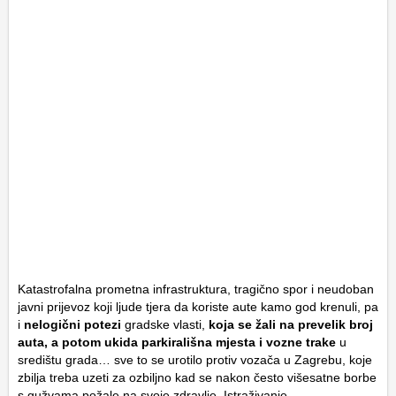
Katastrofalna prometna infrastruktura, tragično spor i neudoban
javni prijevoz koji ljude tjera da koriste aute kamo god krenuli, pa
i
nelogični potezi
gradske vlasti,
koja se žali na prevelik broj
auta, a potom ukida parkirališna mjesta i vozne trake
u
središtu grada… sve to se urotilo protiv vozača u Zagrebu, koje
zbilja treba uzeti za ozbiljno kad se nakon često višesatne borbe
s gužvama požale na svoje zdravlje. Istraživanje