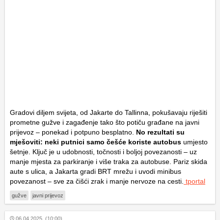
Gradovi diljem svijeta, od Jakarte do Tallinna, pokušavaju riješiti
prometne gužve i zagađenje tako što potiču građane na javni
prijevoz – ponekad i potpuno besplatno.
No rezultati su
mješoviti: neki putnici samo češće koriste autobus
umjesto
šetnje. Ključ je u udobnosti, točnosti i boljoj povezanosti – uz
manje mjesta za parkiranje i više traka za autobuse. Pariz skida
aute s ulica, a Jakarta gradi BRT mrežu i uvodi minibus
povezanost – sve za čišći zrak i manje nervoze na cesti.
tportal
gužve
javni prijevoz
06.04.2025. (10:00)