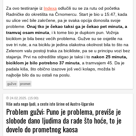
Za ovo testiranje iz
Indexa
odlučili su se za rutu od početka
Radničke do okretišta na Črnomercu. Start je bio u 15:47, kada
su ulice već bile zakrčene, pa je svaka opcija donosila svoje
probleme.
Onaj tko je čekao taksi ga je čekao pet minuta, a
tramvaj osam minuta
, i k tome bio je dupkom pun. Vožnja
biciklom je bila beez većih problema. Gužve su se osjetile na
sve tri rute, a na biciklu je jedina olakotna okolnost bila to što na
Zelenom valu postoji traka za bicikliste, pa se u principu vozi bez
stajanja. Prvi na odredište stigao je taksi i to
nakon 25 minuta,
biciklom je bilo potrebno 37 minuta
, a tramvajem 45. Da je
padala kiša, što obično izazove još veći kolaps, možda bi
najbolje bilo da su ostali na poslu.
gužve
promet
24.02.2025. (15:00)
Više auta nego ljudi, a ceste iste širine od Austro-Ugarske
Problem gužvi: Puno je problema, previše je
slobode dano ljudima da rade što hoće, to je
dovelo do prometnog kaosa