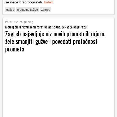
se neće brzo popraviti.
Index
gužve
prometne gužve
Zagreb
14.11.2024. (00:00)
Metropola u ritmu semafora: 'Ko ne stigne, čekat će bolju fazu!'
Zagreb najavljuje niz novih prometnih mjera,
žele smanjiti gužve i povećati protočnost
prometa