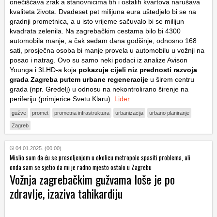
onečišćava zrak a stanovnicima tih i ostalih kvartova narušava
kvaliteta života. Dvadeset pet milijuna eura uštedjelo bi se na
gradnji prometnica, a u isto vrijeme sačuvalo bi se milijun
kvadrata zelenila. Na zagrebačkim cestama bilo bi 4300
automobila manje, a čak sedam dana godišnje, odnosno 168
sati, prosječna osoba bi manje provela u automobilu u vožnji na
posao i natrag. Ovo su samo neki podaci iz analize Avison
Younga i 3LHD-a koja
pokazuje cijeli niz prednosti razvoja
grada Zagreba putem urbane regeneracije
u širem centru
grada (npr. Gredelj) u odnosu na nekontrolirano širenje na
periferiju (primjerice Svetu Klaru).
Lider
gužve
promet
prometna infrastruktura
urbanizacija
urbano planiranje
Zagreb
04.01.2025. (00:00)
Mislio sam da ću se preseljenjem u okolicu metropole spasiti problema, ali
onda sam se sjetio da mi je radno mjesto ostalo u Zagrebu
Vožnja zagrebačkim gužvama loše je po
zdravlje, izaziva tahikardiju