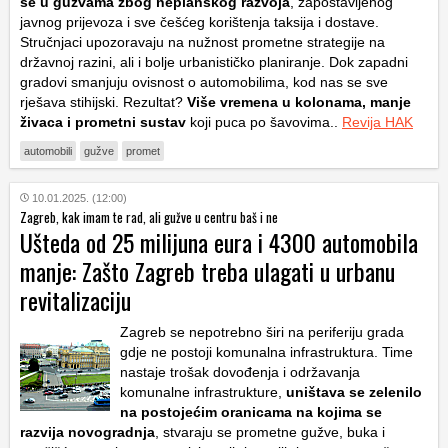
se u gužvama zbog neplanskog razvoja
, zapostavljenog
javnog prijevoza i sve češćeg korištenja taksija i dostave.
Stručnjaci upozoravaju na nužnost prometne strategije na
državnoj razini, ali i bolje urbanističko planiranje. Dok zapadni
gradovi smanjuju ovisnost o automobilima, kod nas se sve
rješava stihijski. Rezultat?
Više vremena u kolonama, manje
živaca i prometni sustav
koji puca po šavovima..
Revija HAK
automobili
gužve
promet
10.01.2025. (12:00)
Zagreb, kak imam te rad, ali gužve u centru baš i ne
Ušteda od 25 milijuna eura i 4300 automobila
manje: Zašto Zagreb treba ulagati u urbanu
revitalizaciju
Zagreb se nepotrebno širi na periferiju grada
gdje ne postoji komunalna infrastruktura. Time
nastaje trošak dovođenja i održavanja
komunalne infrastrukture,
uništava se zelenilo
na postojećim oranicama na kojima se
razvija novogradnja
, stvaraju se prometne gužve, buka i