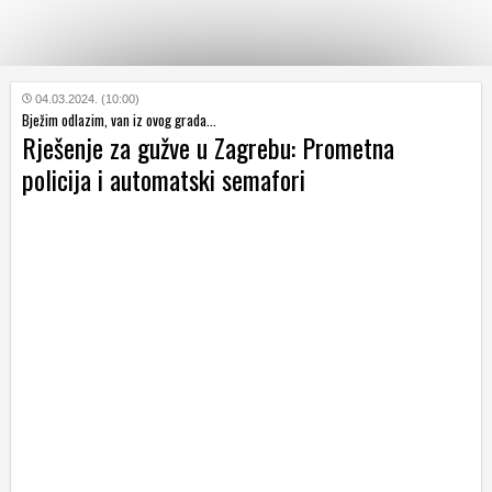
KATEGORIJE
04.03.2024. (10:00)
Bježim odlazim, van iz ovog grada...
Rješenje za gužve u Zagrebu: Prometna
HRVATSKI
policija i automatski semafori
WEB