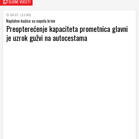
SLIČNE VIJESTI
26.07. (11:00)
Naplatne kućice su napola krive
Preopterećenje kapaciteta prometnica glavni
je uzrok gužvi na autocestama