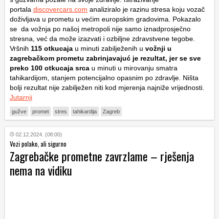
portala
discovercars.com
analiziralo je razinu stresa koju vozač
doživljava u prometu u većim europskim gradovima. Pokazalo
se da vožnja po našoj metropoli nije samo iznadprosječno
stresna, već da može izazvati i ozbiljne zdravstvene tegobe.
Vršnih
115 otkucaja
u minuti zabilježenih u
vožnji u
zagrebačkom prometu zabrinjavajuć je rezultat, jer se sve
preko 100 otkucaja srca
u minuti u mirovanju smatra
tahikardijom, stanjem potencijalno opasnim po zdravlje. Ništa
bolji rezultat nije zabilježen niti kod mjerenja najniže vrijednosti.
Jutarnji
gužve
promet
stres
tahikardija
Zagreb
02.12.2024. (08:00)
Vozi polako, ali sigurno
Zagrebačke prometne zavrzlame – rješenja
nema na vidiku