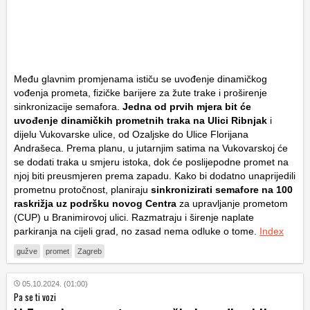
Među glavnim promjenama ističu se uvođenje dinamičkog
vođenja prometa, fizičke barijere za žute trake i proširenje
sinkronizacije semafora.
Jedna od prvih mjera bit će
uvođenje dinamičkih prometnih traka na Ulici Ribnjak
i
dijelu Vukovarske ulice, od Ozaljske do Ulice Florijana
Andrašeca. Prema planu, u jutarnjim satima na Vukovarskoj će
se dodati traka u smjeru istoka, dok će poslijepodne promet na
njoj biti preusmjeren prema zapadu. Kako bi dodatno unaprijedili
prometnu protočnost, planiraju
sinkronizirati semafore na 100
raskrižja uz podršku novog Centra
za upravljanje prometom
(CUP) u Branimirovoj ulici. Razmatraju i širenje naplate
parkiranja na cijeli grad, no zasad nema odluke o tome.
Index
gužve
promet
Zagreb
05.10.2024. (01:00)
Pa se ti vozi