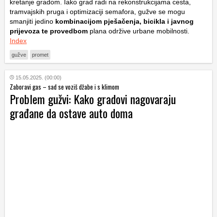
kretanje gradom. Iako grad radi na rekonstrukcijama cesta,
tramvajskih pruga i optimizaciji semafora, gužve se mogu
smanjiti jedino
kombinacijom pješačenja, bicikla i javnog
prijevoza te provedbom
plana održive urbane mobilnosti.
Index
gužve
promet
15.05.2025. (00:00)
Zaboravi gas – sad se voziš džabe i s klimom
Problem gužvi: Kako gradovi nagovaraju
građane da ostave auto doma