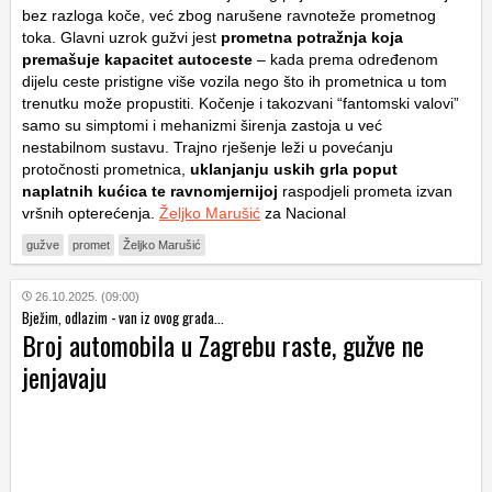
bez razloga koče, već zbog narušene ravnoteže prometnog
toka. Glavni uzrok gužvi jest
prometna potražnja koja
premašuje kapacitet autoceste
– kada prema određenom
dijelu ceste pristigne više vozila nego što ih prometnica u tom
trenutku može propustiti. Kočenje i takozvani “fantomski valovi”
samo su simptomi i mehanizmi širenja zastoja u već
nestabilnom sustavu. Trajno rješenje leži u povećanju
protočnosti prometnica,
uklanjanju uskih grla poput
naplatnih kućica te ravnomjernijoj
raspodjeli prometa izvan
vršnih opterećenja.
Željko Marušić
za Nacional
gužve
promet
Željko Marušić
26.10.2025. (09:00)
Bježim, odlazim - van iz ovog grada...
Broj automobila u Zagrebu raste, gužve ne
jenjavaju