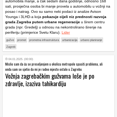
automobila manje, a čak sedam dana godišnje, odnosno 168
sati, prosječna osoba bi manje provela u automobilu u vožnji na
posao i natrag. Ovo su samo neki podaci iz analize Avison
Younga i 3LHD-a koja
pokazuje cijeli niz prednosti razvoja
grada Zagreba putem urbane regeneracije
u širem centru
grada (npr. Gredelj) u odnosu na nekontrolirano širenje na
periferiju (primjerice Svetu Klaru).
Lider
gužve
promet
prometna infrastruktura
urbanizacija
urbano planiranje
Zagreb
04.01.2025. (00:00)
Mislio sam da ću se preseljenjem u okolicu metropole spasiti problema, ali
onda sam se sjetio da mi je radno mjesto ostalo u Zagrebu
Vožnja zagrebačkim gužvama loše je po
zdravlje, izaziva tahikardiju