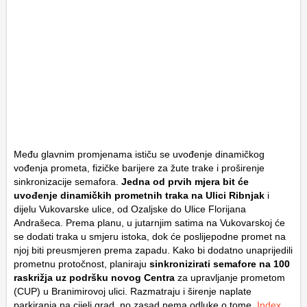
Među glavnim promjenama ističu se uvođenje dinamičkog
vođenja prometa, fizičke barijere za žute trake i proširenje
sinkronizacije semafora.
Jedna od prvih mjera bit će
uvođenje dinamičkih prometnih traka na Ulici Ribnjak
i
dijelu Vukovarske ulice, od Ozaljske do Ulice Florijana
Andrašeca. Prema planu, u jutarnjim satima na Vukovarskoj će
se dodati traka u smjeru istoka, dok će poslijepodne promet na
njoj biti preusmjeren prema zapadu. Kako bi dodatno unaprijedili
prometnu protočnost, planiraju
sinkronizirati semafore na 100
raskrižja uz podršku novog Centra
za upravljanje prometom
(CUP) u Branimirovoj ulici. Razmatraju i širenje naplate
parkiranja na cijeli grad, no zasad nema odluke o tome.
Index