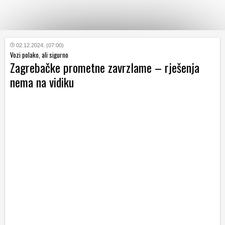
KATEGORIJE
02.12.2024. (07:00)
Vozi polako, ali sigurno
Zagrebačke prometne zavrzlame – rješenja
HRVATSKI
nema na vidiku
WEB