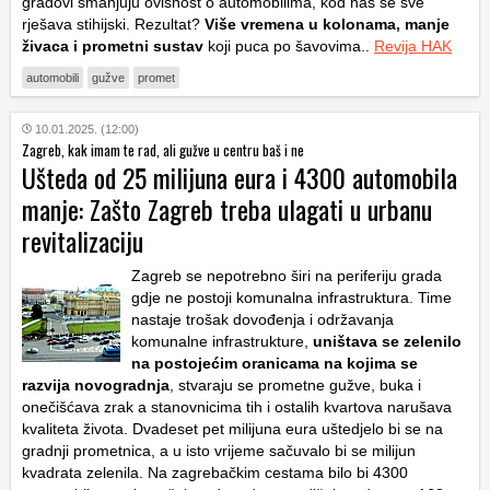
gradovi smanjuju ovisnost o automobilima, kod nas se sve
rješava stihijski. Rezultat?
Više vremena u kolonama, manje
živaca i prometni sustav
koji puca po šavovima..
Revija HAK
automobili
gužve
promet
10.01.2025. (12:00)
Zagreb, kak imam te rad, ali gužve u centru baš i ne
Ušteda od 25 milijuna eura i 4300 automobila
manje: Zašto Zagreb treba ulagati u urbanu
revitalizaciju
Zagreb se nepotrebno širi na periferiju grada
gdje ne postoji komunalna infrastruktura. Time
nastaje trošak dovođenja i održavanja
komunalne infrastrukture,
uništava se zelenilo
na postojećim oranicama na kojima se
razvija novogradnja
, stvaraju se prometne gužve, buka i
onečišćava zrak a stanovnicima tih i ostalih kvartova narušava
kvaliteta života. Dvadeset pet milijuna eura uštedjelo bi se na
gradnji prometnica, a u isto vrijeme sačuvalo bi se milijun
kvadrata zelenila. Na zagrebačkim cestama bilo bi 4300