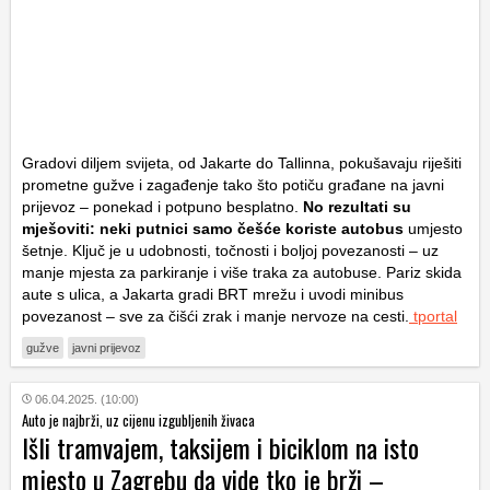
Gradovi diljem svijeta, od Jakarte do Tallinna, pokušavaju riješiti
prometne gužve i zagađenje tako što potiču građane na javni
prijevoz – ponekad i potpuno besplatno.
No rezultati su
mješoviti: neki putnici samo češće koriste autobus
umjesto
šetnje. Ključ je u udobnosti, točnosti i boljoj povezanosti – uz
manje mjesta za parkiranje i više traka za autobuse. Pariz skida
aute s ulica, a Jakarta gradi BRT mrežu i uvodi minibus
povezanost – sve za čišći zrak i manje nervoze na cesti.
tportal
gužve
javni prijevoz
06.04.2025. (10:00)
Auto je najbrži, uz cijenu izgubljenih živaca
Išli tramvajem, taksijem i biciklom na isto
mjesto u Zagrebu da vide tko je brži –