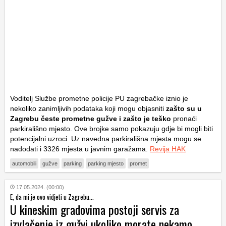
Voditelj Službe prometne policije PU zagrebačke iznio je
nekoliko zanimljivih podataka koji mogu objasniti
zašto su u
Zagrebu česte prometne gužve i zašto je teško
pronaći
parkirališno mjesto. Ove brojke samo pokazuju gdje bi mogli biti
potencijalni uzroci. Uz navedna parkirališna mjesta mogu se
nadodati i 3326 mjesta u javnim garažama.
Revija HAK
automobili
gužve
parking
parking mjesto
promet
17.05.2024. (00:00)
E, da mi je ovo vidjeti u Zagrebu...
U kineskim gradovima postoji servis za
izvlačenje iz gužvi ukoliko morate nekamo