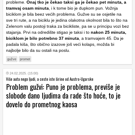
probleme.
Onaj tko je čekao taksi ga je čekao pet minuta, a
tramvaj osam minuta
, i k tome bio je dupkom pun. Vožnja
biciklom je bila beez većih problema. Gužve su se osjetile na
sve tri rute, a na biciklu je jedina olakotna okolnost bila to što na
Zelenom valu postoji traka za bicikliste, pa se u principu vozi bez
stajanja. Prvi na odredište stigao je taksi i to
nakon 25 minuta,
biciklom je bilo potrebno 37 minuta
, a tramvajem 45. Da je
padala kiša, što obično izazove još veći kolaps, možda bi
najbolje bilo da su ostali na poslu.
gužve
promet
24.02.2025. (15:00)
Više auta nego ljudi, a ceste iste širine od Austro-Ugarske
Problem gužvi: Puno je problema, previše je
slobode dano ljudima da rade što hoće, to je
dovelo do prometnog kaosa