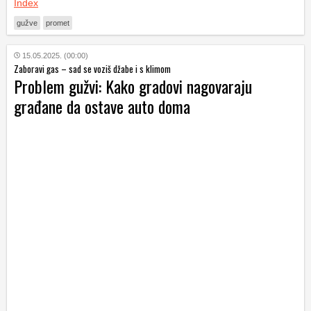
Index
gužve
promet
15.05.2025. (00:00)
Zaboravi gas – sad se voziš džabe i s klimom
Problem gužvi: Kako gradovi nagovaraju
građane da ostave auto doma