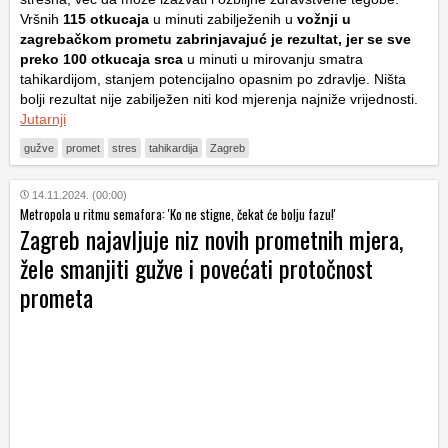
Vršnih
115 otkucaja
u minuti zabilježenih u
vožnji u
zagrebačkom prometu zabrinjavajuć je rezultat, jer se sve
preko 100 otkucaja srca
u minuti u mirovanju smatra
tahikardijom, stanjem potencijalno opasnim po zdravlje. Ništa
bolji rezultat nije zabilježen niti kod mjerenja najniže vrijednosti.
Jutarnji
gužve
promet
stres
tahikardija
Zagreb
14.11.2024. (00:00)
Metropola u ritmu semafora: 'Ko ne stigne, čekat će bolju fazu!'
Zagreb najavljuje niz novih prometnih mjera,
žele smanjiti gužve i povećati protočnost
prometa