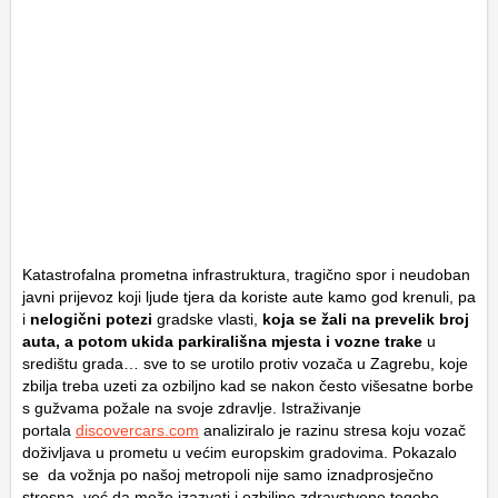
Katastrofalna prometna infrastruktura, tragično spor i neudoban
javni prijevoz koji ljude tjera da koriste aute kamo god krenuli, pa
i
nelogični potezi
gradske vlasti,
koja se žali na prevelik broj
auta, a potom ukida parkirališna mjesta i vozne trake
u
središtu grada… sve to se urotilo protiv vozača u Zagrebu, koje
zbilja treba uzeti za ozbiljno kad se nakon često višesatne borbe
s gužvama požale na svoje zdravlje. Istraživanje
portala
discovercars.com
analiziralo je razinu stresa koju vozač
doživljava u prometu u većim europskim gradovima. Pokazalo
se da vožnja po našoj metropoli nije samo iznadprosječno
stresna, već da može izazvati i ozbiljne zdravstvene tegobe.