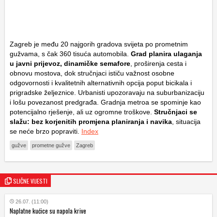
Zagreb je među 20 najgorih gradova svijeta po prometnim
gužvama, s čak 360 tisuća automobila.
Grad planira ulaganja
u javni prijevoz, dinamičke semafore
, proširenja cesta i
obnovu mostova, dok stručnjaci ističu važnost osobne
odgovornosti i kvalitetnih alternativnih opcija poput bicikala i
prigradske željeznice. Urbanisti upozoravaju na suburbanizaciju
i lošu povezanost predgrađa. Gradnja metroa se spominje kao
potencijalno rješenje, ali uz ogromne troškove.
Stručnjaci se
slažu: bez korjenitih promjena planiranja i navika
, situacija
se neće brzo popraviti.
Index
gužve
prometne gužve
Zagreb
SLIČNE VIJESTI
26.07. (11:00)
Naplatne kućice su napola krive