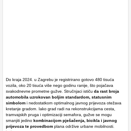
Do kraja 2024. u Zagrebu je registrirano gotovo 480 tisuća
vozila, oko 20 tisuća više nego godinu ranije, što pojačava
svakodnevne prometne gužve. Stručnjaci ističu
da rast broja
automobila uzrokovan boljim standardom, statusnim
simbolom
i nedostatkom optimalnog javnog prijevoza otežava
kretanje gradom. Iako grad radi na rekonstrukcijama cesta,
tramvajskih pruga i optimizaciji semafora, gužve se mogu
smanjiti jedino
kombinacijom pješačenja, bicikla i javnog
prijevoza te provedbom
plana održive urbane mobilnosti.