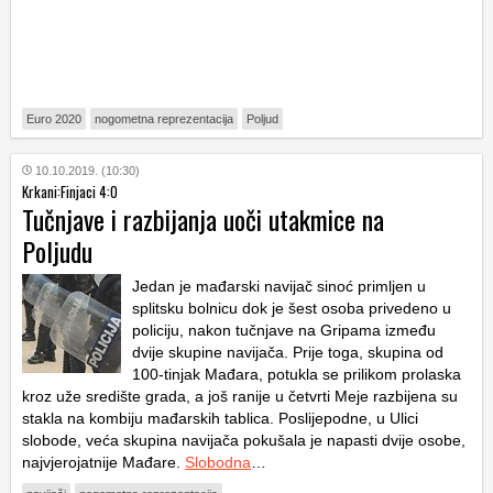
Euro 2020
nogometna reprezentacija
Poljud
10.10.2019. (10:30)
Krkani:Finjaci 4:0
Tučnjave i razbijanja uoči utakmice na
Poljudu
Jedan je mađarski navijač sinoć primljen u
splitsku bolnicu dok je šest osoba privedeno u
policiju, nakon tučnjave na Gripama između
dvije skupine navijača. Prije toga, skupina od
100-tinjak Mađara, potukla se prilikom prolaska
kroz uže središte grada, a još ranije u četvrti Meje razbijena su
stakla na kombiju mađarskih tablica. Poslijepodne, u Ulici
slobode, veća skupina navijača pokušala je napasti dvije osobe,
najvjerojatnije Mađare.
Slobodna
…