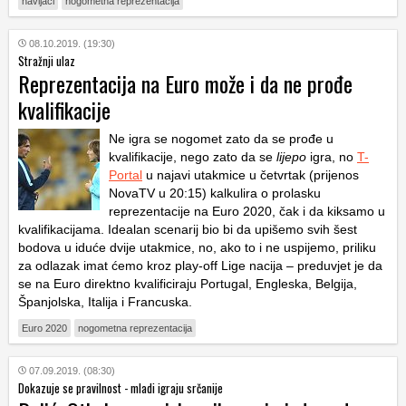
navijači
nogometna reprezentacija
08.10.2019. (19:30)
Stražnji ulaz
Reprezentacija na Euro može i da ne prođe
kvalifikacije
Ne igra se nogomet zato da se prođe u
kvalifikacije, nego zato da se
lijepo
igra, no
T-
Portal
u najavi utakmice u četvrtak (prijenos
NovaTV u 20:15) kalkulira o prolasku
reprezentacije na Euro 2020, čak i da kiksamo u
kvalifikacijama. Idealan scenarij bio bi da upišemo svih šest
bodova u iduće dvije utakmice, no, ako to i ne uspijemo, priliku
za odlazak imat ćemo kroz play-off Lige nacija – preduvjet je da
se na Euro direktno kvalificiraju Portugal, Engleska, Belgija,
Španjolska, Italija i Francuska.
Euro 2020
nogometna reprezentacija
07.09.2019. (08:30)
Dokazuje se pravilnost - mladi igraju srčanije