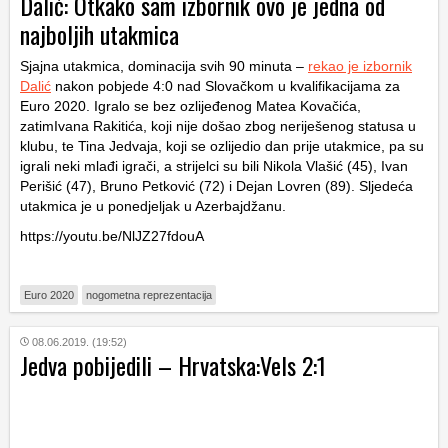
Dalić: Otkako sam izbornik ovo je jedna od
najboljih utakmica
Sjajna utakmica, dominacija svih 90 minuta –
rekao je izbornik
Dalić
nakon pobjede 4:0 nad Slovačkom u kvalifikacijama za
Euro 2020. Igralo se bez ozlijeđenog Matea Kovačića,
zatimIvana Rakitića, koji nije došao zbog neriješenog statusa u
klubu, te Tina Jedvaja, koji se ozlijedio dan prije utakmice, pa su
igrali neki mlađi igrači, a strijelci su bili Nikola Vlašić (45), Ivan
Perišić (47), Bruno Petković (72) i Dejan Lovren (89). Sljedeća
utakmica je u ponedjeljak u Azerbajdžanu.
https://youtu.be/NlJZ27fdouA
Euro 2020
nogometna reprezentacija
08.06.2019. (19:52)
Jedva pobijedili – Hrvatska:Vels 2:1