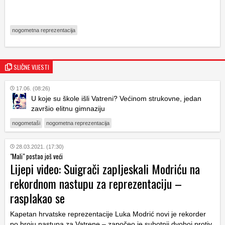
nogometna reprezentacija
SLIČNE VIJESTI
17.06. (08:26)
U koje su škole išli Vatreni? Većinom strukovne, jedan
završio elitnu gimnaziju
nogometaši
nogometna reprezentacija
28.03.2021. (17:30)
"Mali" postao još veći
Lijepi video: Suigrači zapljeskali Modriću na
rekordnom nastupu za reprezentaciju –
rasplakao se
Kapetan hrvatske reprezentacije Luka Modrić novi je rekorder
po broju nastupa za Vatrene – započeo je subotnji dvoboj protiv