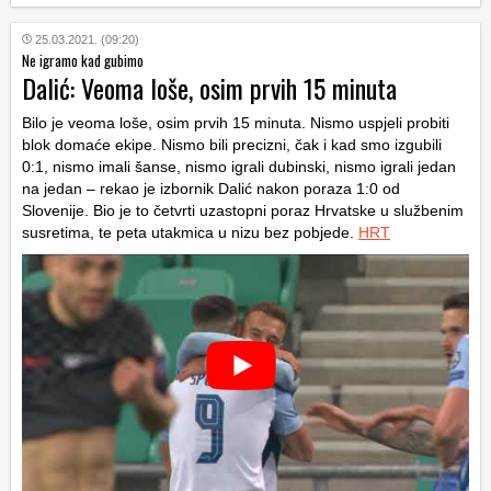
25.03.2021. (09:20)
Ne igramo kad gubimo
Dalić: Veoma loše, osim prvih 15 minuta
Bilo je veoma loše, osim prvih 15 minuta. Nismo uspjeli probiti
blok domaće ekipe. Nismo bili precizni, čak i kad smo izgubili
0:1, nismo imali šanse, nismo igrali dubinski, nismo igrali jedan
na jedan – rekao je izbornik Dalić nakon poraza 1:0 od
Slovenije. Bio je to četvrti uzastopni poraz Hrvatske u službenim
susretima, te peta utakmica u nizu bez pobjede.
HRT