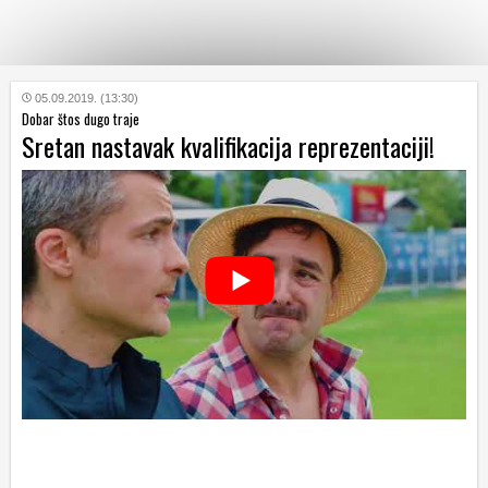
KATEGORIJE
05.09.2019. (13:30)
Dobar štos dugo traje
Sretan nastavak kvalifikacija reprezentaciji!
HRVATSKI
WEB