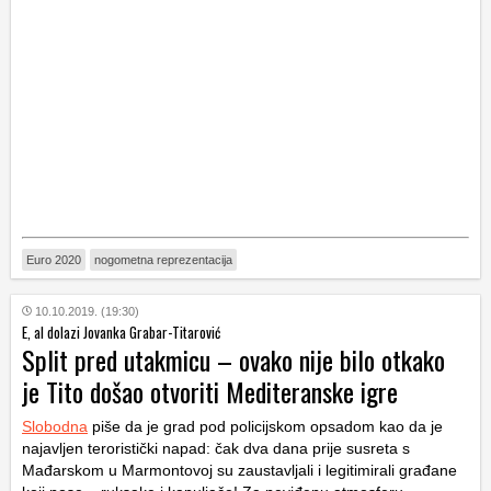
Euro 2020
nogometna reprezentacija
10.10.2019. (19:30)
E, al dolazi Jovanka Grabar-Titarović
Split pred utakmicu – ovako nije bilo otkako
je Tito došao otvoriti Mediteranske igre
Slobodna
piše da je grad pod policijskom opsadom kao da je
najavljen teroristički napad: čak dva dana prije susreta s
Mađarskom u Marmontovoj su zaustavljali i legitimirali građane