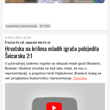
nogometna reprezentacija
SP 2022
08.10.2020. (10:25)
Precizni k'o sat, suparnici više k'o sir
Hrvatska na krilima mladih igrača pobijedila
Švicarsku 2:1
U jučerašnjoj utakmici najviše se iskazali mladi igrači Bradarić,
Brekalo i Budimir (možda ne baš tako mlad, ali nov u
reprezentaciji), a pogotovo bivši Hajdukovac Bradarić kojeg se
već proglašava budućnošću reprezentacije.
Sportske