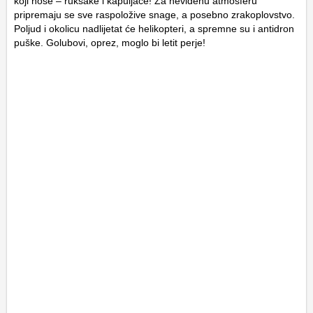
koji nose – ruksake i kapuljače! Za neviđenu atmosferu
pripremaju se sve raspoložive snage, a posebno zrakoplovstvo.
Poljud i okolicu nadlijetat će helikopteri, a spremne su i antidron
puške. Golubovi, oprez, moglo bi letit perje!