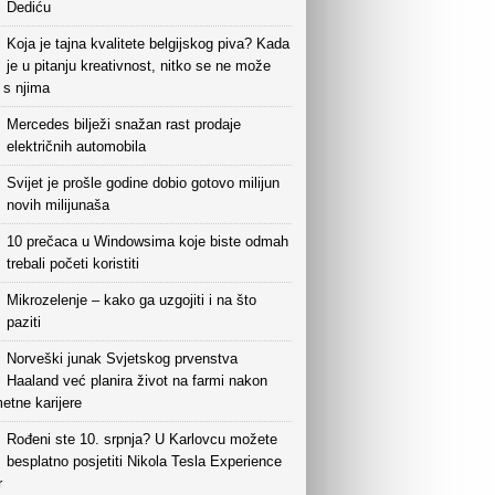
Dediću
Koja je tajna kvalitete belgijskog piva? Kada
je u pitanju kreativnost, nitko se ne može
i s njima
Mercedes bilježi snažan rast prodaje
električnih automobila
Svijet je prošle godine dobio gotovo milijun
novih milijunaša
10 prečaca u Windowsima koje biste odmah
trebali početi koristiti
Mikrozelenje – kako ga uzgojiti i na što
paziti
Norveški junak Svjetskog prvenstva
Haaland već planira život na farmi nakon
etne karijere
Rođeni ste 10. srpnja? U Karlovcu možete
besplatno posjetiti Nikola Tesla Experience
r