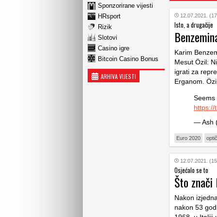
Sponzorirane vijesti
HRsport
12.07.2021. (17
Isto, a drugačije
Rizik
Benzemina 
Slotovi
Casino igre
Karim Benzem
Bitcoin Casino Bonus
Mesut Özil: N
igrati za repr
ARHIVA VIJESTI
Erganom. Özil 
Seems t
https:/
— Ash 
Euro 2020
opti
12.07.2021. (15
Osjećalo se to
Što znači
Nakon izjedna
nakon 53 godin