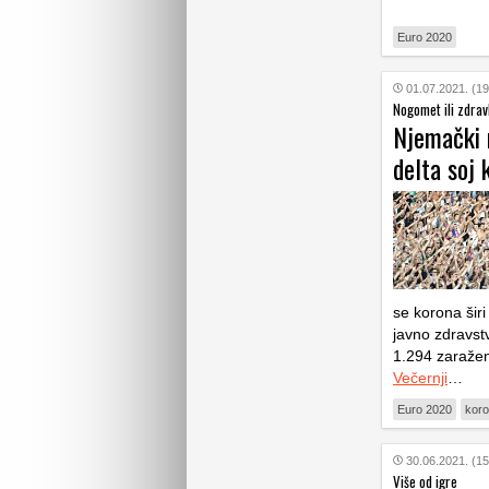
Euro 2020
01.07.2021. (19
Nogomet ili zdrav
Njemački m
delta soj 
se korona širi
javno zdravstv
1.294 zaražen
Večernji
…
Euro 2020
koro
30.06.2021. (15
Više od igre