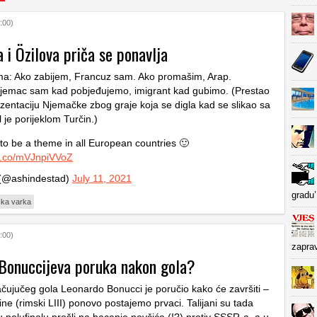
:00)
i Özilova priča se ponavlja
a: Ako zabijem, Francuz sam. Ako promašim, Arap.
ijemac sam kad pobjeđujemo, imigrant kad gubimo. (Prestao
ezentaciju Njemačke zbog graje koja se digla kad se slikao sa
je porijeklom Turčin.)
o be a theme in all European countries 🙂
/t.co/mVJnpiVVoZ
(@ashindestad)
July 11, 2021
gradu’
čka varka
:00)
zapra
 Bonuccijeva poruka nakon gola?
čujučeg gola Leonardo Bonucci je poručio kako će završiti –
e (rimski LIII) ponovo postajemo prvaci. Talijani su tada