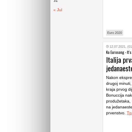
31
« Jul
Euro 2020
12.07.2021. (01
Ko Eurosong - It
Italija pr
jedanaest
Nakon ekspres
drugoj minuti,
kraja prvog di
Bonuccija nako
produžetaka, 
na jedanaester
prvenstvo.
Tp