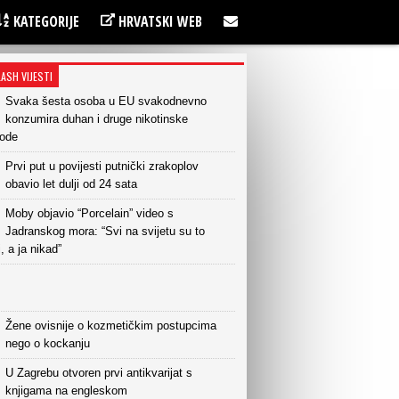
KATEGORIJE
HRVATSKI WEB
LASH VIJESTI
Svaka šesta osoba u EU svakodnevno
konzumira duhan i druge nikotinske
vode
Prvi put u povijesti putnički zrakoplov
obavio let dulji od 24 sata
Moby objavio “Porcelain” video s
Jadranskog mora: “Svi na svijetu su to
i, a ja nikad”
Žene ovisnije o kozmetičkim postupcima
nego o kockanju
U Zagrebu otvoren prvi antikvarijat s
knjigama na engleskom