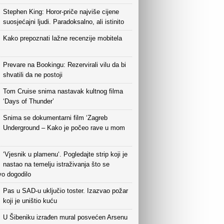
Stephen King: Horor-priče najviše cijene
suosjećajni ljudi. Paradoksalno, ali istinito
Kako prepoznati lažne recenzije mobitela
Prevare na Bookingu: Rezervirali vilu da bi
shvatili da ne postoji
Tom Cruise snima nastavak kultnog filma
‘Days of Thunder’
Snima se dokumentarni film ‘Zagreb
Underground – Kako je počeo rave u mom
‘Vjesnik u plamenu‘. Pogledajte strip koji je
nastao na temelju istraživanja što se
vo dogodilo
Pas u SAD-u uključio toster. Izazvao požar
koji je uništio kuću
U Šibeniku izrađen mural posvećen Arsenu