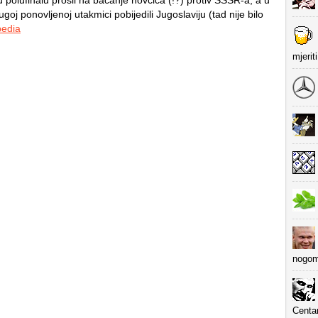
i u polufinalu prošli na bacanje novčića (!?) protiv SSSR-a, a u
rugoj ponovljenoj utakmici pobijedili Jugoslaviju (tad nije bilo
pedia
mjerit
nogom
Centa