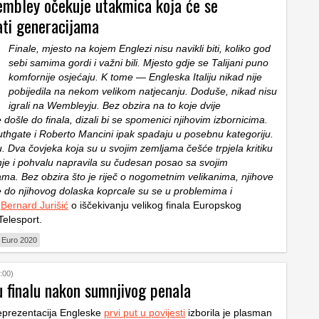
Wembley očekuje utakmica koja će se
ati generacijama
Finale, mjesto na kojem Englezi nisu navikli biti, koliko god
sebi samima gordi i važni bili. Mjesto gdje se Talijani puno
komfornije osjećaju. K tome — Engleska Italiju nikad nije
pobijedila na nekom velikom natjecanju. Doduše, nikad nisu
igrali na Wembleyju. Bez obzira na to koje dvije
 došle do finala, dizali bi se spomenici njihovim izbornicima.
uthgate i Roberto Mancini ipak spadaju u posebnu kategoriju.
. Dva čovjeka koja su u svojim zemljama češće trpjela kritiku
je i pohvalu napravila su čudesan posao sa svojim
ama. Bez obzira što je riječ o nogometnim velikanima, njihove
e do njihovog dolaska koprcale su se u problemima i
,
Bernard Jurišić
o iščekivanju velikog finala Europskog
Telesport.
Euro 2020
:00)
u finalu nakon sumnjivog penala
prezentacija Engleske
prvi put u povijesti
izborila je plasman