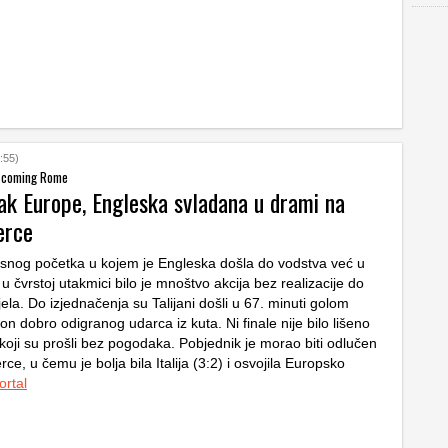
:55)
's coming Rome
vak Europe, Engleska svladana u drami na
erce
nog početka u kojem je Engleska došla do vodstva već u
 u čvrstoj utakmici bilo je mnoštvo akcija bez realizacije do
jela. Do izjednačenja su Talijani došli u 67. minuti golom
n dobro odigranog udarca iz kuta. Ni finale nije bilo lišeno
koji su prošli bez pogodaka. Pobjednik je morao biti odlučen
ce, u čemu je bolja bila Italija (3:2) i osvojila Europsko
ortal