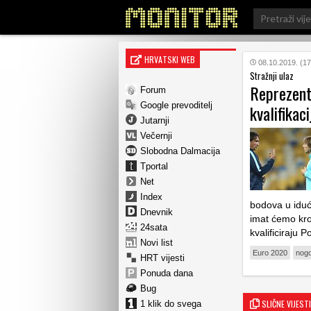
Search
for:
HRVATSKI WEB
08.10.2019. (17
Stražnji ulaz
Reprezent
Forum
Google prevoditelj
kvalifikaci
Jutarnji
Večernji
Slobodna Dalmacija
Tportal
Net
Index
bodova u iduće
Dnevnik
imat ćemo kroz
24sata
kvalificiraju 
Novi list
Euro 2020
nogo
HRT vijesti
Ponuda dana
Bug
SLIČNE VIJESTI
1 klik do svega