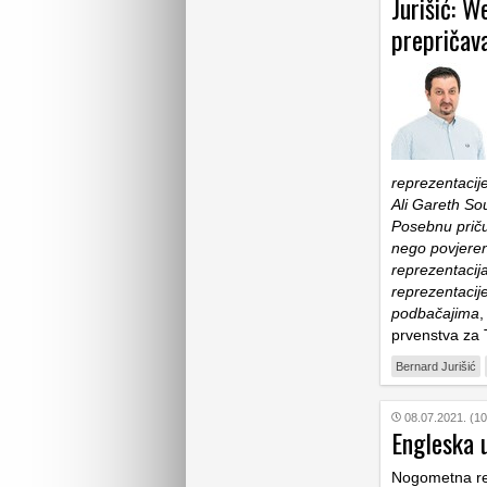
Jurišić: 
prepričav
reprezentacije
Ali Gareth So
Posebnu priču
nego povjeren
reprezentacij
reprezentacij
podbačajima
prvenstva za 
Bernard Jurišić
08.07.2021. (10
Engleska 
Nogometna re