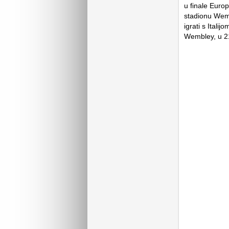
u finale Euro
stadionu Wemb
igrati s Itali
Wembley, u 21