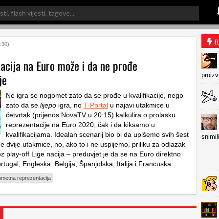
F
:30)
acija na Euro može i da ne prođe
je
proiz
Ne igra se nogomet zato da se prođe u kvalifikacije, nego
zato da se
lijepo
igra, no
T-Portal
u najavi utakmice u
četvrtak (prijenos NovaTV u 20:15) kalkulira o prolasku
reprezentacije na Euro 2020, čak i da kiksamo u
kvalifikacijama. Idealan scenarij bio bi da upišemo svih šest
snimil
 dvije utakmice, no, ako to i ne uspijemo, priliku za odlazak
 play-off Lige nacija – preduvjet je da se na Euro direktno
Portugal, Engleska, Belgija, Španjolska, Italija i Francuska.
metna reprezentacija