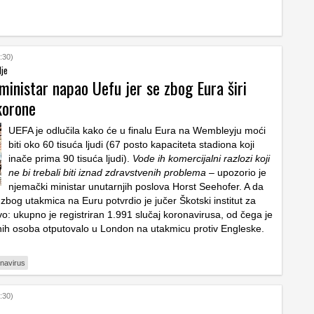
:30)
lje
inistar napao Uefu jer se zbog Eura širi
korone
UEFA je odlučila kako će u finalu Eura na Wembleyju moći
biti oko 60 tisuća ljudi (67 posto kapaciteta stadiona koji
inače prima 90 tisuća ljudi).
Vode ih komercijalni razlozi koji
ne bi trebali biti iznad zdravstvenih problema
– upozorio je
njemački ministar unutarnjih poslova Horst Seehofer. A da
 zbog utakmica na Euru potvrdio je jučer Škotski institut za
o: ukupno je registriran 1.991 slučaj koronavirusa, od čega je
ih osoba otputovalo u London na utakmicu protiv Engleske.
navirus
:30)