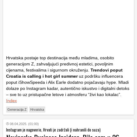
Hrvatska postaje top destinacija među mladima, osobito
generacijom Z, zahvaljujući predivnoj estetici, povoljnim
cijenama, festivalima i sigurnom okruženju.
Trendovi poput
Croatia is calling i hot girl summer
uz podršku influencera
poput iShowSpeeda i Alix Earle dodatno pojačavaju hype. Mladi
dolaze po Instagram kadar, autentično iskustvo i digitalni detoks
– sve to uz pristupačne letove i atmosferu “živi kao lokalac”.
Index
Generacija Z
Hrvatska
08.04.2025. (01:00)
Instagram je nagovorio, Hrvati je zadržali (i nahranili do suza)