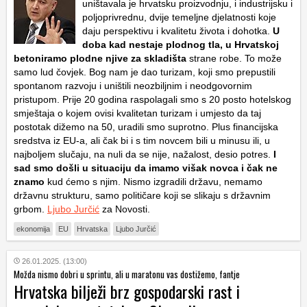
uništavala je hrvatsku proizvodnju, i industrijsku i
poljoprivrednu, dvije temeljne djelatnosti koje
daju perspektivu i kvalitetu života i dohotka.
U
doba kad nestaje plodnog tla, u Hrvatskoj
betoniramo plodne njive za skladišta
strane robe. To može
samo lud čovjek. Bog nam je dao turizam, koji smo prepustili
spontanom razvoju i uništili neozbiljnim i neodgovornim
pristupom. Prije 20 godina raspolagali smo s 20 posto hotelskog
smještaja o kojem ovisi kvalitetan turizam i umjesto da taj
postotak dižemo na 50, uradili smo suprotno. Plus financijska
sredstva iz EU-a, ali čak bi i s tim novcem bili u minusu ili, u
najboljem slučaju, na nuli da se nije, nažalost, desio potres.
I
sad smo došli u situaciju da imamo višak novca i čak ne
znamo
kud ćemo s njim. Nismo izgradili državu, nemamo
državnu strukturu, samo političare koji se slikaju s državnim
grbom.
Ljubo Jurčić
za Novosti.
ekonomija
EU
Hrvatska
Ljubo Jurčić
26.01.2025. (13:00)
Možda nismo dobri u sprintu, ali u maratonu vas dostižemo, fantje
Hrvatska bilježi brz gospodarski rast i