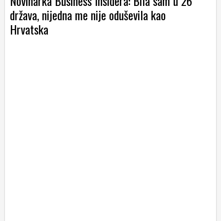
Novinarka Business Insidera: Bila sam u 26
država, nijedna me nije oduševila kao
Hrvatska