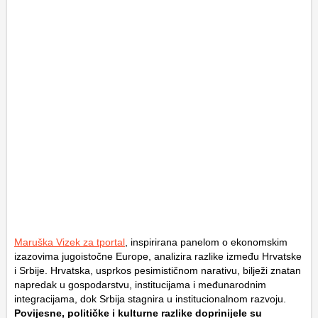
Maruška Vizek za tportal
, inspirirana panelom o ekonomskim
izazovima jugoistočne Europe, analizira razlike između Hrvatske
i Srbije. Hrvatska, usprkos pesimističnom narativu, bilježi znatan
napredak u gospodarstvu, institucijama i međunarodnim
integracijama, dok Srbija stagnira u institucionalnom razvoju.
Povijesne, političke i kulturne razlike doprinijele su