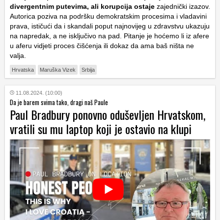
divergentnim putevima, ali korupcija ostaje
zajednički izazov.
Autorica poziva na podršku demokratskim procesima i vladavini
prava, ističući da i skandali poput najnovijeg u zdravstvu ukazuju
na napredak, a ne isključivo na pad. Pitanje je hoćemo li iz afere
u aferu vidjeti proces čišćenja ili dokaz da ama baš ništa ne
valja.
Hrvatska
Maruška Vizek
Srbija
11.08.2024. (10:00)
Da je barem svima tako, dragi naš Paule
Paul Bradbury ponovno oduševljen Hrvatskom,
vratili su mu laptop koji je ostavio na klupi