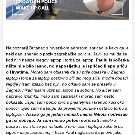
Najpoznatiji Britanac s hrvatskom adresom ispričao je kako ga je
neki dan iznenadio poziv zagrebačke policije. Javili su mu da se
kod njih nalaze njegov laptop i torba za laptop.
Paulu ispočetka
ništa nije bilo jasno, no naposljetku je ispričao lijepu priču
o Hrvatima
.
Morao sam objasniti da su prije odlaska u Zagreb
laptop i torba za laptop doslovno bili dio mog stila, modni dodaci.
Nigdje nisam izlazio bez njih, no otkako sam se preselio u
Zagreb, nikad nisam uzimao laptop sa sobom. No jučer sam
napravio iznimku, imao sam sastanak i morao sam nešto
pokazati. Usput sam popio pivo s prijateljima i krenuo kući oko
ponoći. Sjeo sam na klupu da provjerim poruke i ostavio torbu s
laptopom.
Našao ga je jedan momak imena Nikola i odvezao
ga na policiju. Ja sam morao potom potpisati
nekoliko
papira i reći što se još nalazilo u torbi osim laptopa kako bi bili
sigurni da je laptop moj
– kaže Paul naglasivši da je ovo jako