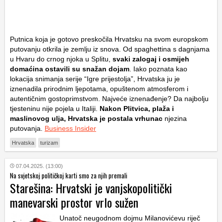
Putnica koja je gotovo preskočila Hrvatsku na svom europskom
putovanju otkrila je zemlju iz snova. Od spaghettina s dagnjama
u Hvaru do crnog njoka u Splitu,
svaki zalogaj i osmijeh
domaćina ostavili su snažan dojam
. Iako poznata kao
lokacija snimanja serije “Igre prijestolja”, Hrvatska ju je
iznenadila prirodnim ljepotama, opuštenom atmosferom i
autentičnim gostoprimstvom. Najveće iznenađenje? Da najbolju
tjesteninu nije pojela u Italiji.
Nakon Plitvica, plaža i
maslinovog ulja, Hrvatska je postala vrhunac
njezina
putovanja.
Business Insider
Hrvatska
turizam
07.04.2025. (13:00)
Na svjetskoj političkoj karti smo za njih premali
Starešina: Hrvatski je vanjskopolitički
manevarski prostor vrlo sužen
Unatoč neugodnom dojmu Milanovićevu riječ