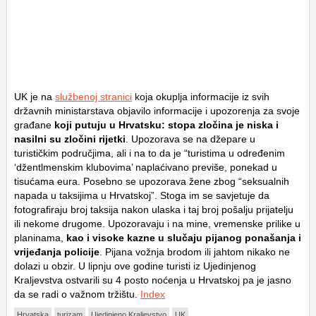
UK je na
službenoj stranici
koja okuplja informacije iz svih
državnih ministarstava objavilo informacije i upozorenja za svoje
građane
koji putuju u Hrvatsku: stopa zločina je niska i
nasilni su zločini rijetki
. Upozorava se na džepare u
turističkim područjima, ali i na to da je “turistima u određenim
‘džentlmenskim klubovima’ naplaćivano previše, ponekad u
tisućama eura. Posebno se upozorava žene zbog “seksualnih
napada u taksijima u Hrvatskoj”. Stoga im se savjetuje da
fotografiraju broj taksija nakon ulaska i taj broj pošalju prijatelju
ili nekome drugome. Upozoravaju i na mine, vremenske prilike u
planinama,
kao i visoke kazne u slučaju pijanog ponašanja i
vrijeđanja policije
. Pijana vožnja brodom ili jahtom nikako ne
dolazi u obzir. U lipnju ove godine turisti iz Ujedinjenog
Kraljevstva ostvarili su 4 posto noćenja u Hrvatskoj pa je jasno
da se radi o važnom tržištu.
Index
Hrvatska
turizam
Ujedinjeno Kraljevstvo
UK