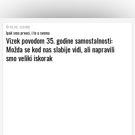
KATEGORIJE
01.01. (13:00)
Ipak smo prvaci, i to u svemu
Vizek povodom 35. godine samostalnosti:
HRVATSKI
Možda se kod nas slabije vidi, ali napravili
WEB
smo veliki iskorak