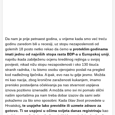
Da nam je prije petnaest godina, u vrijeme kada smo već treću
godinu zaredom bili u recesiji, uz stopu nezaposlenosti od
golemih 18 posto netko rekao da ćemo
u proteklim godinama
imati jednu od najviših stopa rasta BDP-a u Europskoj uniji
,
najvišu ikada zabilježenu ocjenu kreditnog rejtinga u svojoj
povijesti, nikad nižu stopu nezaposlenosti i oko 130 tisuća
stranih radnika, i tu bismo osobu vjerojatno poslali na pregled
kod nadležnog liječnika. A ipak, evo nas tu gdje jesmo. Možda
mi kao nacija, zbog kronične zaraženosti kukanjem, imamo
prenisko postavljena očekivanja pa nas stvarnost uspijeva
iznova pozitivno iznenaditi. A možda smo svi mi pomalo slični
našim sportašima pa nam treba dobar izazov da sami sebi
pokažemo za što smo sposobni. Kada čitav život provedete u
Hrvatskoj
, te uspjehe lako previdite ili uzmete zdravo za
gotovo. Ti se uspjesi u očima svijeta danas registriraju
kao