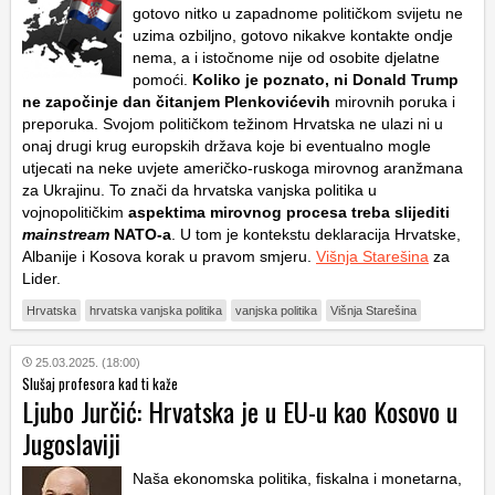
gotovo nitko u zapadnome političkom svijetu ne
uzima ozbiljno, gotovo nikakve kontakte ondje
nema, a i istočnome nije od osobite djelatne
pomoći.
Koliko je poznato, ni Donald Trump
ne započinje dan čitanjem Plenkovićevih
mirovnih poruka i
preporuka. Svojom političkom težinom Hrvatska ne ulazi ni u
onaj drugi krug europskih država koje bi eventualno mogle
utjecati na neke uvjete američko-ruskoga mirovnog aranžmana
za Ukrajinu. To znači da hrvatska vanjska politika u
vojnopolitičkim
aspektima mirovnog procesa treba slijediti
mainstream
NATO-a
. U tom je kontekstu deklaracija Hrvatske,
Albanije i Kosova korak u pravom smjeru.
Višnja Starešina
za
Lider.
Hrvatska
hrvatska vanjska politika
vanjska politika
Višnja Starešina
25.03.2025. (18:00)
Slušaj profesora kad ti kaže
Ljubo Jurčić: Hrvatska je u EU-u kao Kosovo u
Jugoslaviji
Naša ekonomska politika, fiskalna i monetarna,