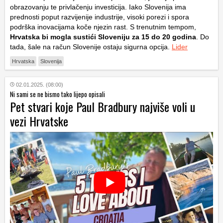
obrazovanju te privlačenju investicija. Iako Slovenija ima
prednosti poput razvijenije industrije, visoki porezi i spora
podrška inovacijama koče njezin rast. S trenutnim tempom,
Hrvatska bi mogla sustići Sloveniju za 15 do 20 godina
. Do
tada, šale na račun Slovenije ostaju sigurna opcija.
Lider
Hrvatska
Slovenija
02.01.2025. (08:00)
Ni sami se ne bismo tako lijepo opisali
Pet stvari koje Paul Bradbury najviše voli u
vezi Hrvatske