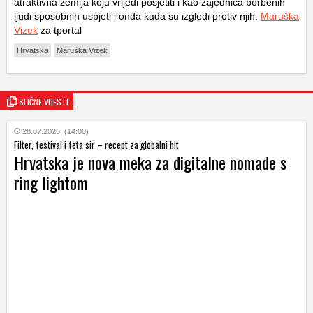
atraktivna zemlja koju vrijedi posjetiti i kao zajednica borbenih
ljudi sposobnih uspjeti i onda kada su izgledi protiv njih.
Maruška
Vizek
za tportal
Hrvatska
Maruška Vizek
SLIČNE VIJESTI
28.07.2025. (14:00)
Filter, festival i feta sir – recept za globalni hit
Hrvatska je nova meka za digitalne nomade s
ring lightom