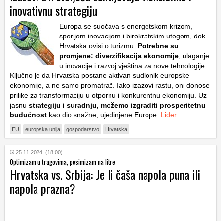
inovativnu strategiju
Europa se suočava s energetskom krizom,
sporijom inovacijom i birokratskim utegom, dok
Hrvatska ovisi o turizmu.
Potrebne su
promjene: diverzifikacija ekonomije
, ulaganje
u inovacije i razvoj vještina za nove tehnologije.
Ključno je da Hrvatska postane aktivan sudionik europske
ekonomije, a ne samo promatrač. Iako izazovi rastu, oni donose
prilike za transformaciju u otpornu i konkurentnu ekonomiju. Uz
jasnu
strategiju i suradnju, možemo izgraditi prosperitetnu
budućnost
kao dio snažne, ujedinjene Europe.
Lider
EU
europska unija
gospodarstvo
Hrvatska
25.11.2024. (18:00)
Optimizam u tragovima, pesimizam na litre
Hrvatska vs. Srbija: Je li čaša napola puna ili
napola prazna?