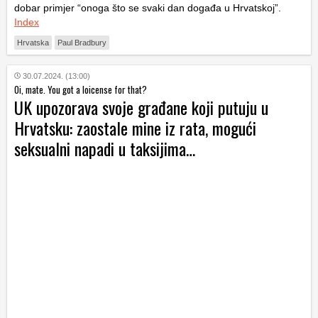
dobar primjer “onoga što se svaki dan događa u Hrvatskoj”.
Index
Hrvatska
Paul Bradbury
30.07.2024. (13:00)
Oi, mate. You got a loicense for that?
UK upozorava svoje građane koji putuju u
Hrvatsku: zaostale mine iz rata, mogući
seksualni napadi u taksijima…