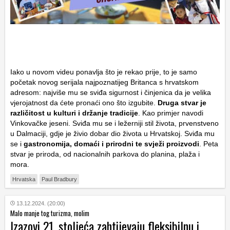
Iako u novom videu ponavlja što je rekao prije, to je samo
početak novog serijala najpoznatijeg Britanca s hrvatskom
adresom: najviše mu se sviđa sigurnost i činjenica da je velika
vjerojatnost da ćete pronaći ono što izgubite.
Druga stvar je
različitost u kulturi i držanje tradicije
. Kao primjer navodi
Vinkovačke jeseni. Sviđa mu se i ležerniji stil života, prvenstveno
u Dalmaciji, gdje je živio dobar dio života u Hrvatskoj. Sviđa mu
se i
gastronomija, domaći i prirodni te svježi proizvodi
. Peta
stvar je priroda, od nacionalnih parkova do planina, plaža i
mora.
Hrvatska
Paul Bradbury
13.12.2024. (20:00)
Malo manje tog turizma, molim
Izazovi 21. stoljeća zahtijevaju fleksibilnu i