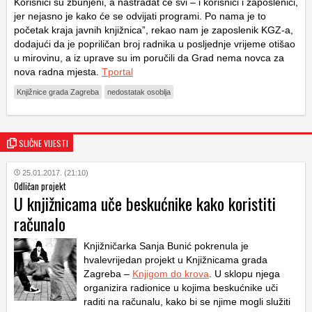
Korisnici su zbunjeni, a nastradat će svi – i korisnici i zaposlenici,
jer nejasno je kako će se odvijati programi. Po nama je to
početak kraja javnih knjižnica”, rekao nam je zaposlenik KGZ-a,
dodajući da je popriličan broj radnika u posljednje vrijeme otišao
u mirovinu, a iz uprave su im poručili da Grad nema novca za
nova radna mjesta.
Tportal
Knjižnice grada Zagreba
nedostatak osoblja
SLIČNE VIJESTI
25.01.2017. (21:10)
Odličan projekt
U knjižnicama uče beskućnike kako koristiti
računalo
Knjižničarka Sanja Bunić pokrenula je
hvalevrijedan projekt u Knjižnicama grada
Zagreba –
Knjigom do krova
. U sklopu njega
organizira radionice u kojima beskućnike uči
raditi na računalu, kako bi se njime mogli služiti