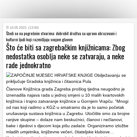
KATEGORIJE
10.05.2023. (13:00)
Štedi se na pogrešnim stvarima: dobrobit društva su upravo obrazovani i
kulturni ljudi koji razmišljaju svojom glavom
Što će biti sa zagrebačkim knjižnicama: Zbog
HRVATSKI
WEB
nedostatka osoblja neke se zatvaraju, a neke
rade jednokratno
Članove Knjižnica grada Zagreba prošlog tjedna neugodno je
iznenadila najava rada u jednoj smjeni u 10 malih kvartovskih
knjižnica i trajno zatvaranje knjižnice u Gornjem Vrapču. “Mnogi
od nas koji radimo u KGZ-u smatramo da je to samo početak
urušavanja sustava knjižnica u Zagrebu. Utočište smo za brojne
ranjive skupine – dolaze nam beskućnici, članovi i nečlanovi,
bake i djedovi s djecom koja pišu zadaće. Organiziramo izložbe
mladih umjetnika, književne večeri, čitateljske klubove…