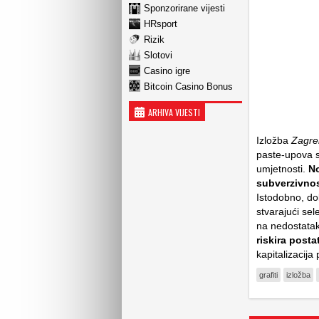
Sponzorirane vijesti
HRsport
Rizik
Slotovi
Casino igre
Bitcoin Casino Bonus
ARHIVA VIJESTI
Izložba
Zagre
paste-upova sa
umjetnosti.
No
subverzivno
Istodobno, do
stvarajući sel
na nedostatak 
riskira posta
kapitalizacij
grafiti
izložba