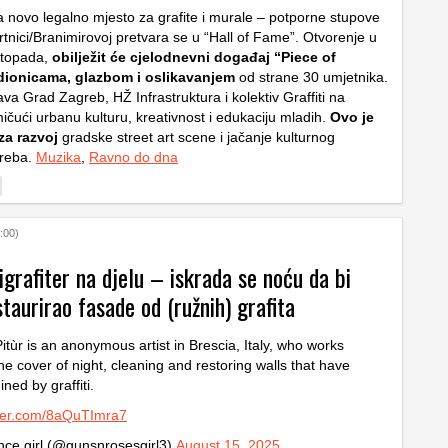
 novo legalno mjesto za grafite i murale – potporne stupove
tnici/Branimirovoj pretvara se u “Hall of Fame”. Otvorenje u
istopada,
obilježit će cjelodnevni događaj “Piece of
dionicama, glazbom i oslikavanjem
od strane 30 umjetnika.
va Grad Zagreb, HŽ Infrastruktura i kolektiv Graffiti na
ičući urbanu kulturu, kreativnost i edukaciju mladih.
Ovo je
za razvoj
gradske street art scene i jačanje kulturnog
greba.
Muzika
,
Ravno do dna
:00)
igrafiter na djelu – iskrada se noću da bi
estaurirao fasade od (ružnih) grafita
itùr is an anonymous artist in Brescia, Italy, who works
he cover of night, cleaning and restoring walls that have
ned by graffiti.
tter.com/8aQuTImra7
ce girl (@gunsnrosesgirl3)
August 15, 2025