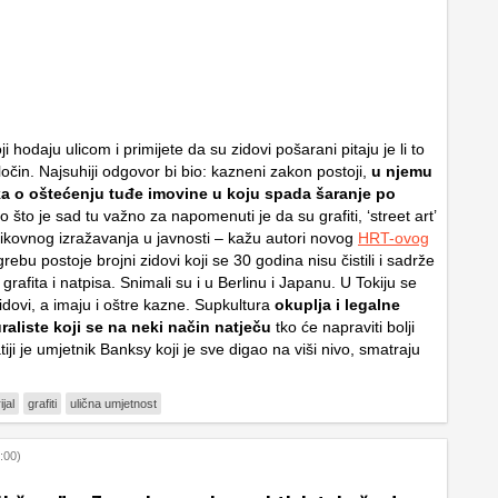
ji hodaju ulicom i primijete da su zidovi pošarani pitaju je li to
zločin. Najsuhiji odgovor bi bio: kazneni zakon postoji,
u njemu
ka o oštećenju tuđe imovine u koju spada šaranje po
o što je sad tu važno za napomenuti je da su grafiti, ‘street art’
 likovnog izražavanja u javnosti – kažu autori novog
HRT-ovog
rebu postoje brojni zidovi koji se 30 godina nisu čistili i sadrže
 grafita i natpisa. Snimali su i u Berlinu i Japanu. U Tokiju se
idovi, a imaju i oštre kazne. Supkultura
okuplja i legalne
uraliste koji se na neki način natječu
tko će napraviti bolji
iji je umjetnik Banksy koji je sve digao na viši nivo, smatraju
jal
grafiti
ulična umjetnost
:00)