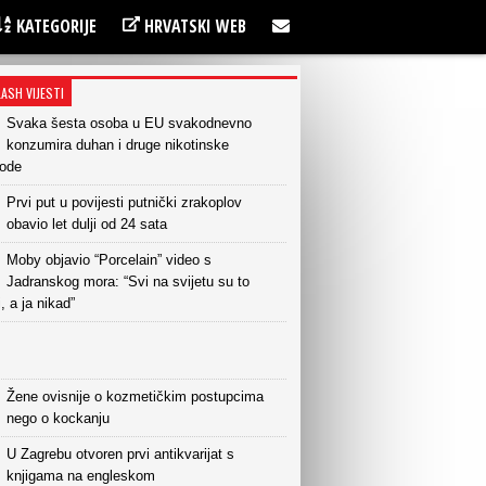
KATEGORIJE
HRVATSKI WEB
LASH VIJESTI
Svaka šesta osoba u EU svakodnevno
konzumira duhan i druge nikotinske
vode
Prvi put u povijesti putnički zrakoplov
obavio let dulji od 24 sata
Moby objavio “Porcelain” video s
Jadranskog mora: “Svi na svijetu su to
i, a ja nikad”
Žene ovisnije o kozmetičkim postupcima
nego o kockanju
U Zagrebu otvoren prvi antikvarijat s
knjigama na engleskom