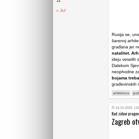
31
« Jul
Rusija se, una
šarenoj arhite
građana jer ne
natalitet. Ar
ideju veselih 
Dalekom Sjever
neophodne za 
bojama treba
građevinskih
arhitektura
grafi
18.10.2025. (10
Kad zidovi progo
Zagreb otv