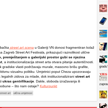
bačka
street art scena
u Galeriji VN donosi fragmentiran kolaž
 Zagreb Street Art Festivala, prikazujući raznolikost ulične
, premještanjem u galerijski prostor gubi se njezina
st
, a institucionalizacija street arta otvara pitanje autentičnosti.
gradu’
k gradske vlasti podržavaju murale, masovno brišu grafite,
ektivnu vizualnu politiku. Umjetnici poput Cheza upozoravaju
legalnih zidova za mlade, dok institucionalizirani
street art
ti ukras gentrifikacije
. Dakle, sloboda izražavanja ili
zapra
a pobune – što nam ostaje?
Kulturpunkt
street art
ulična umjetnost