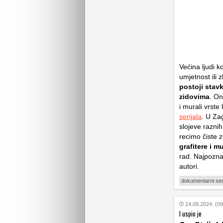
Većina ljudi ko
umjetnost ili 
postoji stav
zidovima
. On
i murali vrste
serijala
. U Zag
slojeve raznih
recimo čiste z
grafitere i m
rad. Najpoznat
autori.
dokumentarni seri
14.09.2024. (09
I uspio je