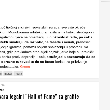
toč tipičnoj slici sivih sovjetskih zgrada, sve više okreće
kturi. Monokromna arhitektura naišla je na kritiku stručnjaka i
gativno utječe na orijentaciju,
učinkovitost rada, pa čak i
hitekti smatraju da raznobojne fasade i murali,
prenoseći
dječjih igrališta, pomažu boljem snalaženju u prostoru. Na
u, gdje prevladava crno-bijeli pejzaž, jarke boje su praktički
borbu protiv depresije.
Ipak, stručnjaci upozoravaju da se
 oprezno rukovati te da se često
koriste za prikrivanje
 nedostataka.
Green
ti
murali
Rusija
:00)
vore
ara legalni “Hall of Fame” za grafite