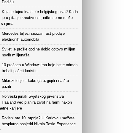
Dediću
Koja je tajna kvalitete belgijskog piva? Kada
je u pitanju kreativnost, nitko se ne može
i s njima
Mercedes bilježi snažan rast prodaje
električnih automobila
Svijet je prošle godine dobio gotovo milijun
novih milijunaša
10 prečaca u Windowsima koje biste odmah
trebali početi koristiti
Mikrozelenje – kako ga uzgojiti i na što
paziti
Norveški junak Svjetskog prvenstva
Haaland već planira život na farmi nakon
etne karijere
Rođeni ste 10. srpnja? U Karlovcu možete
besplatno posjetiti Nikola Tesla Experience
r