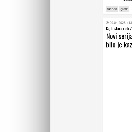
fasade
grafiti
09.04.2025. (13
Kaj ti stara radi
Novi serij
bilo je kaz