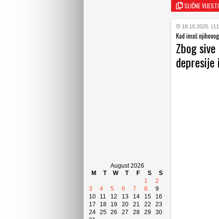
SLIČNE VIJESTI
18.10.2025. (11
Kad imaš njihovog 
Zbog sive 
depresije 
August 2026
M
T
W
T
F
S
S
1
2
3
4
5
6
7
8
9
10
11
12
13
14
15
16
17
18
19
20
21
22
23
24
25
26
27
28
29
30