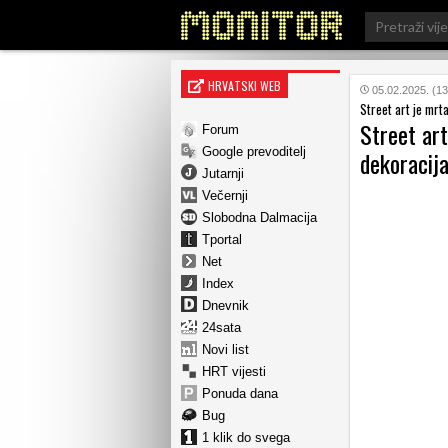
Search
for:
HRVATSKI WEB
05.02.2025. (13
Street art je mrta
Street art
Forum
Google prevoditelj
dekoracij
Jutarnji
Večernji
Slobodna Dalmacija
Tportal
Net
Index
Dnevnik
24sata
Novi list
HRT vijesti
Ponuda dana
Bug
1 klik do svega