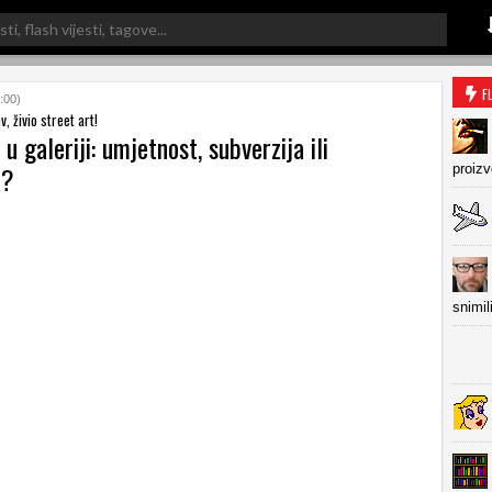
F
:00)
v, živio street art!
 u galeriji: umjetnost, subverzija ili
a?
proiz
snimil