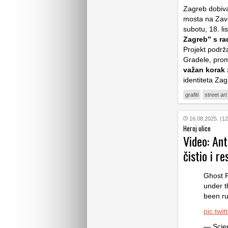
Zagreb dobiva
mosta na Zavr
subotu, 18. l
Zagreb” s ra
Projekt podrža
Gradele, prom
važan korak 
identiteta Za
grafiti
street art
16.08.2025. (12
Heroj ulice
Video: Ant
čistio i r
Ghost P
under t
been rui
pic.twi
— Scien