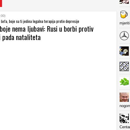
:00)
šefa, boje su ti jedina legalna terapija protiv depresije
mjerit
boje nema ljubavi: Rusi u borbi protiv
i pada nataliteta
nogom
Centa