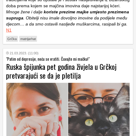
doba prema kojem se majčina imovina daje najstarijoj kćeri.
Mnoge žene i dalje
koriste prezime majke umjesto prezimena
supruga
. Obitelji nisu imale dovoljno imovine da podijele među
djecom… a da smo ostavili nasljeđe muškarcima, rasipali bi ga.
N1
Grčka
matrijarhat
21.03.2023. (11:00)
"Patim od depresije, neću se vratiti. Čuvajte mi mačku!"
Ruska špijunka pet godina živjela u Grčkoj
pretvarajući se da je pletilja