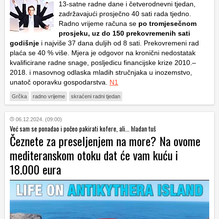
13-satne radne dane i četverodnevni tjedan,
zadržavajući prosječno 40 sati rada tjedno.
Radno vrijeme računa se
po tromjesečnom
prosjeku, uz do 150 prekovremenih sati
godišnje
i najviše 37 dana duljih od 8 sati. Prekovremeni rad
plaća se 40 % više. Mjera je odgovor na kronični nedostatak
kvalificirane radne snage, posljedicu financijske krize 2010.–
2018. i masovnog odlaska mladih stručnjaka u inozemstvo,
unatoč oporavku gospodarstva.
N1
Grčka
radno vrijeme
skraćeni radni tjedan
06.12.2024. (09:00)
Već sam se ponadao i počeo pakirati kofere, ali... hladan tuš
Čeznete za preseljenjem na more? Na ovome
mediteranskom otoku dat će vam kuću i
18.000 eura