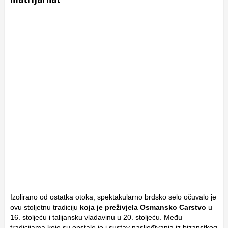
Izolirano od ostatka otoka, spektakularno brdsko selo očuvalo je
ovu stoljetnu tradiciju
koja je preživjela Osmansko Carstvo
u
16. stoljeću i talijansku vladavinu u 20. stoljeću. Među
tradicijama koje su opstale je i sustav nasljeđivanja iz bizanstkog