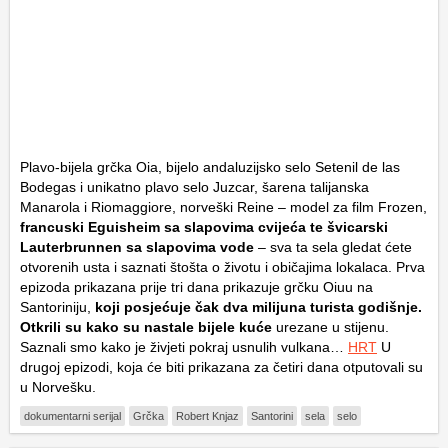
Plavo-bijela grčka Oia, bijelo andaluzijsko selo Setenil de las
Bodegas i unikatno plavo selo Juzcar, šarena talijanska
Manarola i Riomaggiore, norveški Reine – model za film Frozen,
francuski Eguisheim sa slapovima cvijeća te švicarski
Lauterbrunnen sa slapovima vode
– sva ta sela gledat ćete
otvorenih usta i saznati štošta o životu i običajima lokalaca. Prva
epizoda prikazana prije tri dana prikazuje grčku Oiuu na
Santoriniju,
koji posjećuje čak dva milijuna turista godišnje.
Otkrili su kako su nastale bijele kuće
urezane u stijenu.
Saznali smo kako je živjeti pokraj usnulih vulkana…
HRT
U
drugoj epizodi, koja će biti prikazana za četiri dana otputovali su
u Norvešku.
dokumentarni serijal
Grčka
Robert Knjaz
Santorini
sela
selo