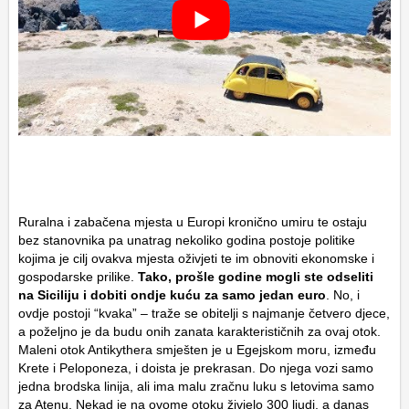
Ruralna i zabačena mjesta u Europi kronično umiru te ostaju
bez stanovnika pa unatrag nekoliko godina postoje politike
kojima je cilj ovakva mjesta oživjeti te im obnoviti ekonomske i
gospodarske prilike.
Tako, prošle godine mogli ste odseliti
na Siciliju i dobiti ondje kuću za samo jedan euro
. No, i
ovdje postoji “kvaka” – traže se obitelji s najmanje četvero djece,
a poželjno je da budu onih zanata karakterističnih za ovaj otok.
Maleni otok Antikythera smješten je u Egejskom moru, između
Krete i Peloponeza, i doista je prekrasan. Do njega vozi samo
jedna brodska linija, ali ima malu zračnu luku s letovima samo
za Atenu. Nekad je na ovome otoku živjelo 300 ljudi, a danas