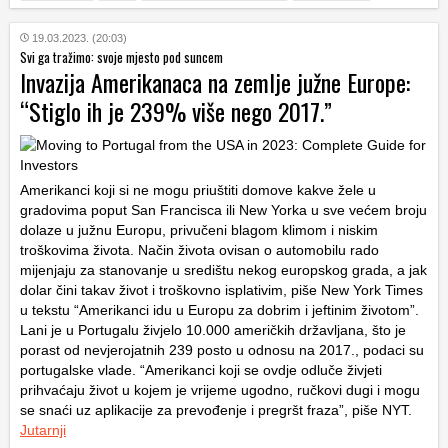
19.03.2023. (20:03)
Svi ga tražimo: svoje mjesto pod suncem
Invazija Amerikanaca na zemlje južne Europe:
“Stiglo ih je 239% više nego 2017.”
Amerikanci koji si ne mogu priuštiti domove kakve žele u
gradovima poput San Francisca ili New Yorka u sve većem broju
dolaze u južnu Europu, privučeni blagom klimom i niskim
troškovima života. Način života ovisan o automobilu rado
mijenjaju za stanovanje u središtu nekog europskog grada, a jak
dolar čini takav život i troškovno isplativim, piše New York Times
u tekstu “Amerikanci idu u Europu za dobrim i jeftinim životom”.
Lani je u Portugalu živjelo 10.000 američkih državljana, što je
porast od nevjerojatnih 239 posto u odnosu na 2017., podaci su
portugalske vlade. “Amerikanci koji se ovdje odluče živjeti
prihvaćaju život u kojem je vrijeme ugodno, ručkovi dugi i mogu
se snaći uz aplikacije za prevođenje i pregršt fraza”, piše NYT.
Jutarnji