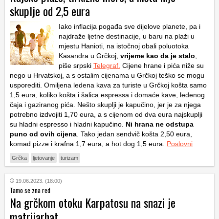
skuplje od 2,5 eura
Iako inflacija pogađa sve dijelove planete, pa i
najdraže ljetne destinacije, u baru na plaži u
mjestu Hanioti, na istočnoj obali poluotoka
Kasandra u Grčkoj,
vrijeme kao da je stalo
,
piše srpski
Telegraf.
Cijene hrane i pića niže su
nego u Hrvatskoj, a s ostalim cijenama u Grčkoj teško se mogu
usporediti. Omiljena ledena kava za turiste u Grčkoj košta samo
1,5 eura, koliko košta i šalica espressa i domaće kave, ledenog
čaja i gaziranog pića. Nešto skuplji je kapučino, jer je za njega
potrebno izdvojiti 1,70 eura, a s cijenom od dva eura najskuplji
su hladni espresso i hladni kapučino.
Ni hrana ne odstupa
puno od ovih cijena
. Tako jedan sendvič košta 2,50 eura,
komad pizze i krafna 1,7 eura, a hot dog 1,5 eura.
Poslovni
Grčka
ljetovanje
turizam
19.06.2023. (18:00)
Tamo se zna red
Na grčkom otoku Karpatosu na snazi je
matrijarhat