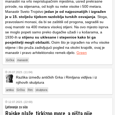
manastiri na vrlo nepristupačnim mjestima, usred prekrasne
prirode, na stijenama, od kojih su neke visoke i 500 metara.
Manastir Sveto Trojstvo
jedan je od najpoznatijih i izgrađen
je u 15. stoljeću tijekom razdoblja turskih osvajanja
. Stoga,
pravoslavni monasi, da bi se zaštitili od progona, sagradili su
ovaj manstir na 400 metara visokoj stijeni. Na ovo mjesto isprva
se moglo popeti samo preko dugačke užadi i u košarama, a
1930-ih
u stijenu su uklesane i stepenice kako bi ga
posjetitelji mogli obilaziti.
Osim što je izgrađen na vrhu visoke
stijene i što pruža zadivljujući pogled na okolni krajolik, ovaj je
manastir i pravo arhitektonsko remek-djelo.
Green
Grčka
manastir
20.07.2023. (11:04)
Razlika između antičkih Grka i Rimljana vidljiva i iz
njihovih skulptura
antika
Grčka
Rim
skulptura
12.07.2023. (22:00)
Ljetovanje za siću
Rajske plaže, tirkizno more, a ništa nije