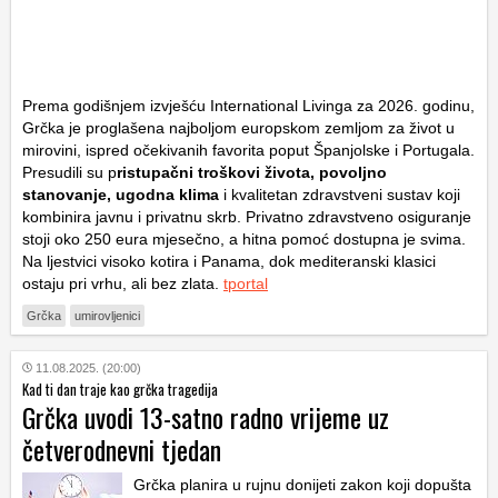
Prema godišnjem izvješću International Livinga za 2026. godinu,
Grčka je proglašena najboljom europskom zemljom za život u
mirovini, ispred očekivanih favorita poput Španjolske i Portugala.
Presudili su p
ristupačni troškovi života, povoljno
stanovanje, ugodna klima
i kvalitetan zdravstveni sustav koji
kombinira javnu i privatnu skrb. Privatno zdravstveno osiguranje
stoji oko 250 eura mjesečno, a hitna pomoć dostupna je svima.
Na ljestvici visoko kotira i Panama, dok mediteranski klasici
ostaju pri vrhu, ali bez zlata.
tportal
Grčka
umirovljenici
11.08.2025. (20:00)
Kad ti dan traje kao grčka tragedija
Grčka uvodi 13-satno radno vrijeme uz
četverodnevni tjedan
Grčka planira u rujnu donijeti zakon koji dopušta