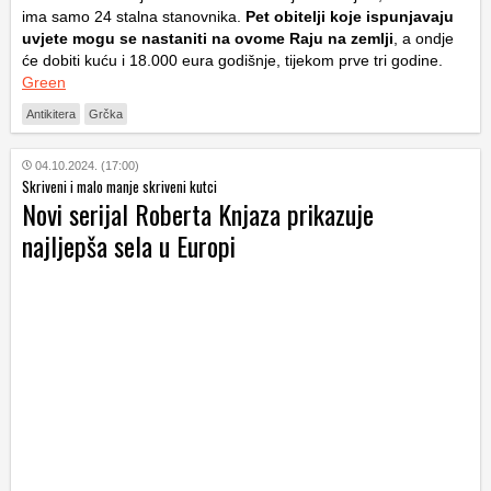
ima samo 24 stalna stanovnika.
Pet obitelji koje ispunjavaju
uvjete mogu se nastaniti na ovome Raju na zemlji
, a ondje
će dobiti kuću i 18.000 eura godišnje, tijekom prve tri godine.
Green
Antikitera
Grčka
04.10.2024. (17:00)
Skriveni i malo manje skriveni kutci
Novi serijal Roberta Knjaza prikazuje
najljepša sela u Europi