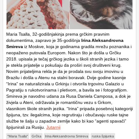
Maria Tsalla, 32-godišnjakinja prema grčkim pravnim
dokumentima, zapravo je 35-godišnja
Irina Aleksandrovna
Smireva
iz Moskve, koja je godinama gradila mrežu poznanika i
neopaženo putovala Europom. Nakon što je došla u Grčku
2018. upisala je tečaj grčkog jezika u školi stranih jezika i tamo
je stekla prijatelje u pokušaju da proširi svoj društveni krug.
Novim prijateljima rekla je da je prodala svu svoju imovinu u
Brazilu i došla u Atenu na stalni boravak. Dvije godine kasnije
“Irina” se naturalizirala u Grkinju i otvorila trgovinu Galazio u
Pagratiju s rukotvorinama i pletivom, a bavila se i fotografijom.
Smireva je navodno udana za Rusa Daniela Camposa, a dok je
živjela u Ateni, održavala je romantičnu vezu s Grkom,
vlasnikom škole stranih jezika. “Irina” pripada posebnoj kategoriji
špijuna, tzv. ilegalcima, koje regrutiraju i obučavaju ruske tajne
službe te šalju u zapadne zemlje kako bi kao “agenti spavači”
špijunirali za Rusiju.
Jutarnji
"Maria Tsalla"
Grčka
Irina Aleksandrovna Smireva
ruska špijunka