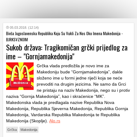
KATEGORIJE
05.03.2018. (12:14)
Bivša Jugoslavenska Republika Koju Su Vukli Za Nos Oko Imena Makedonija -
BJRKSVZNOIM
Sukob država: Tragikomičan grčki prijedlog za
HRVATSKI
WEB
ime – "Gornjamakedonija"
Grčka vlada predložila je novo ime za
Makedoniju bude “Gornjamakedonija”, dakle
složeno ime u formi jedne riječi koja se neće
prevoditi na drugim jezicima. Ne samo da Grci
ne pristaju na naziv Makedonija, nego su i protiv
naziva “Gornja Makedonija”, kao i skraćenice “MK”.
Makedonska vlada je predlagala nazive Republika Nova
Makedonija, Republika Sjeverna Makedonija, Republika Gornja
Makedonija, Vardarska Republika Makedonija te Republika
Makedonija (Skoplje).
Alo.rs
Grčka
Makedonija