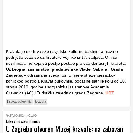
Kravata je dio hrvatske i svjetske kulturne baštine, a njezino
podrijetlo veže se uz hrvatske vojnike iz 17. stoljeća. Oni su
nosili marame koje su poslije postale preteče današnjih kravata.
Uz brojna izaslanstva, predstavnike Vlade, Sabora i Grada
Zagreba
– održana je svečanost Smjene straže pješačko-
konjičkog postroja Kravat pukovnije, počasne satnije koju od 10.
srpnja 2010. godine suorganiziraju ustanove Academia
Cravatica (AC) i Turistička zajednica grada Zagreba.
HRT
Kravat-pukovnija
kravata
27.06.2024. (01:00)
Kako smo stvorili modu
U Zagrebu otvoren Muzej kravate: na zabavan