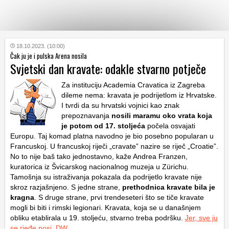
KATEGORIJE
18.10.2023. (10:00)
Čak ju je i pulska Arena nosila
Svjetski dan kravate: odakle stvarno potječe
HRVATSKI
WEB
Za instituciju Academia Cravatica iz Zagreba
dileme nema: kravata je podrijetlom iz Hrvatske.
I tvrdi da su hrvatski vojnici kao znak
prepoznavanja
nosili maramu oko vrata koja
je potom od 17. stoljeća
počela osvajati
Europu. Taj komad platna navodno je bio posebno popularan u
Francuskoj. U francuskoj riječi „cravate” nazire se riječ „Croatie”.
No to nije baš tako jednostavno, kaže Andrea Franzen,
kuratorica iz Švicarskog nacionalnog muzeja u Zürichu.
Tamošnja su istraživanja pokazala da podrijetlo kravate nije
skroz razjašnjeno. S jedne strane,
prethodnica kravate bila je
kragna
. S druge strane, prvi trendeseteri što se tiče kravate
mogli bi biti i rimski legionari. Kravata, koja se u današnjem
obliku etablirala u 19. stoljeću, stvarno treba podršku.
Jer, sve ju
se rjeđe nosi
.
DW