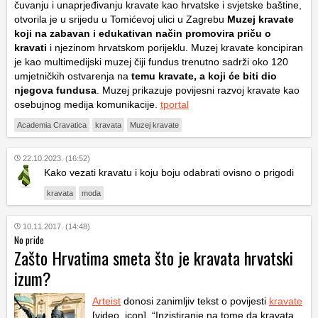
čuvanju i unaprjeđivanju kravate kao hrvatske i svjetske baštine,
otvorila je u srijedu u Tomićevoj ulici u Zagrebu
Muzej kravate
koji na zabavan i edukativan način promovira priču o
kravati
i njezinom hrvatskom porijeklu. Muzej kravate koncipiran
je kao multimedijski muzej čiji fundus trenutno sadrži oko 120
umjetničkih ostvarenja na
temu kravate, a koji će biti dio
njegova fundusa
. Muzej prikazuje povijesni razvoj kravate kao
osebujnog medija komunikacije.
tportal
Academia Cravatica
kravata
Muzej kravate
22.10.2023. (16:52)
Kako vezati kravatu i koju boju odabrati ovisno o prigodi
kravata
moda
10.11.2017. (14:48)
No pride
Zašto Hrvatima smeta što je kravata hrvatski
izum?
Arteist
donosi zanimljiv tekst o povijesti
kravate
[video_icon]. “Inzistiranje na tome da kravata