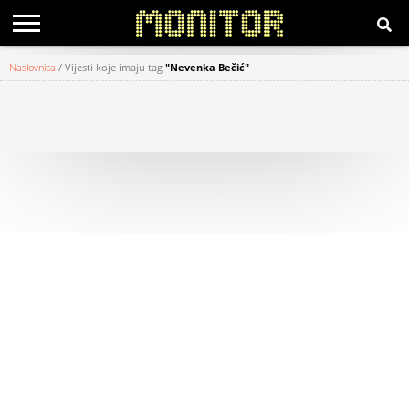
Naslovnica
/
Vijesti koje imaju tag
"Nevenka Bečić"
KATEGORIJE
HRVATSKI
WEB