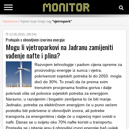
Naslovnica
/
Vijesti koje imaju tag
"vjetropark"
KATEGORIJE
12.05.2015. (06:54)
Prohujalo s obnovljivim izvorima energije
HRVATSKI
Mogu li vjetroparkovi na Jadranu zamijeniti
WEB
vađenje nafte i plina?
Razvojem tehnologije i padom cijena opreme za
proizvodnju energije iz sunca i vjetra,
pokrivenost svjetskih potreba bi do 2050. mogla
doći do 30%. To znači da će prema svim
trenutnim procjenama fosilna goriva i dalje
pokrivati više od polovice svjetskih potreba za energijom.
Naravno, u razvijenim i bogatim zemljama to će biti manje.
Jednako, potrebe za električnom energijom će u puno većem
postotku biti pokrivene iz obnovljivih izvora, ali potrebe
transporta za energentima i dalje će u najvećoj mjeri ovisiti o
nafti. Danas se u svijetu oko 70% nafte koristi u transportu.
Postavlja se i pitanje jesu li obnovljivi izvori energije baš uvijek