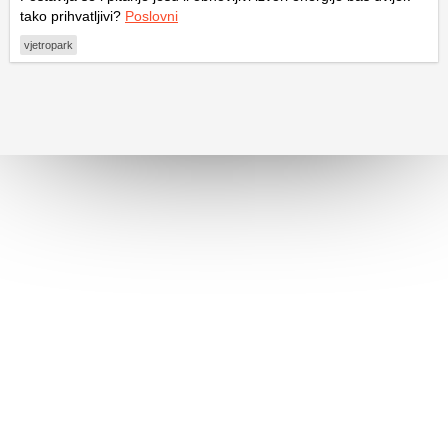
tako prihvatljivi?
Poslovni
vjetropark