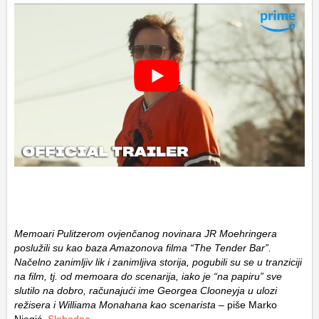
Memoari Pulitzerom ovjenčanog novinara JR Moehringera
poslužili su kao baza Amazonova filma “The Tender Bar”.
Načelno zanimljiv lik i zanimljiva storija, pogubili su se u tranziciji
na film, tj. od memoara do scenarija, iako je “na papiru” sve
slutilo na dobro, računajući ime Georgea Clooneyja u ulozi
režisera i Williama Monahana kao scenarista
– piše Marko