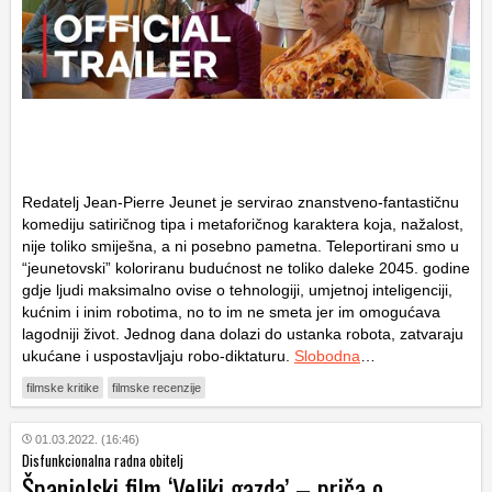
Redatelj Jean-Pierre Jeunet je servirao znanstveno-fantastičnu
komediju satiričnog tipa i metaforičnog karaktera koja, nažalost,
nije toliko smiješna, a ni posebno pametna. Teleportirani smo u
“jeunetovski” koloriranu budućnost ne toliko daleke 2045. godine
gdje ljudi maksimalno ovise o tehnologiji, umjetnoj inteligenciji,
kućnim i inim robotima, no to im ne smeta jer im omogućava
lagodniji život. Jednog dana dolazi do ustanka robota, zatvaraju
ukućane i uspostavljaju robo-diktaturu.
Slobodna
…
filmske kritike
filmske recenzije
01.03.2022. (16:46)
Disfunkcionalna radna obitelj
Španjolski film ‘Veliki gazda’ – priča o