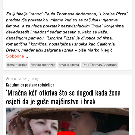
Za ljubitelje “ranog” Paula Thomasa Andersona, “Licorize Pizza”
predstavlja povratak u vrijeme kad su se zaljubili u njegove
filmove, a za njega povratak nezavisnjačkim “indie” korijenima
devedesetih i mladosti sedamdesetih s, kako se kaže,
današnjom pameću. “Licorice Pizza” je divotica od filma,
romantična i komična, nostalgična i snolika kao California
Dream, mladenački zaigrana i zrela
– piše Marko Njegić.
Slobodna
…
filmske kritike
filmske recenzije
novo u kinima
Paul Thomas Anderson
07.01.2022. (19:00)
Kad glumica postane redateljica
‘Mračna kći’ otkriva što se dogodi kada žena
osjeti da je guše majčinstvo i brak