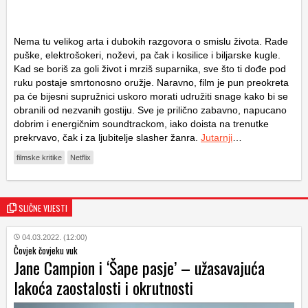
Nema tu velikog arta i dubokih razgovora o smislu života. Rade
puške, elektrošokeri, noževi, pa čak i kosilice i biljarske kugle.
Kad se boriš za goli život i mrziš suparnika, sve što ti dođe pod
ruku postaje smrtonosno oružje. Naravno, film je pun preokreta
pa će bijesni supružnici uskoro morati udružiti snage kako bi se
obranili od nezvanih gostiju. Sve je prilično zabavno, napucano
dobrim i energičnim soundtrackom, iako doista na trenutke
prekrvavo, čak i za ljubitelje slasher žanra.
Jutarnji
…
filmske kritike
Netflix
SLIČNE VIJESTI
04.03.2022. (12:00)
Čovjek čovjeku vuk
Jane Campion i ‘Šape pasje’ – užasavajuća
lakoća zaostalosti i okrutnosti