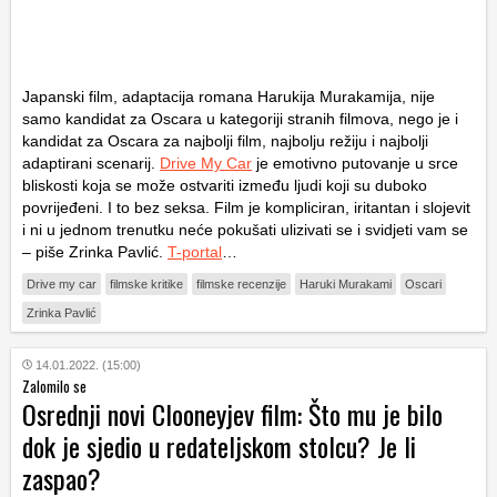
Japanski film, adaptacija romana Harukija Murakamija, nije
samo kandidat za Oscara u kategoriji stranih filmova, nego je i
kandidat za Oscara za najbolji film, najbolju režiju i najbolji
adaptirani scenarij.
Drive My Car
je emotivno putovanje u srce
bliskosti koja se može ostvariti između ljudi koji su duboko
povrijeđeni. I to bez seksa. Film je kompliciran, iritantan i slojevit
i ni u jednom trenutku neće pokušati ulizivati se i svidjeti vam se
– piše Zrinka Pavlić.
T-portal
…
Drive my car
filmske kritike
filmske recenzije
Haruki Murakami
Oscari
Zrinka Pavlić
14.01.2022. (15:00)
Zalomilo se
Osrednji novi Clooneyjev film: Što mu je bilo
dok je sjedio u redateljskom stolcu? Je li
zaspao?