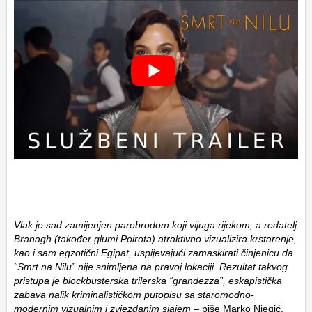
Vlak je sad zamijenjen parobrodom koji vijuga rijekom, a redatelj
Branagh (također glumi Poirota) atraktivno vizualizira krstarenje,
kao i sam egzotični Egipat, uspijevajući zamaskirati činjenicu da
“Smrt na Nilu” nije snimljena na pravoj lokaciji. Rezultat takvog
pristupa je blockbusterska trilerska “grandezza”, eskapistička
zabava nalik kriminalističkom putopisu sa staromodno-
modernim vizualnim i zvjezdanim sjajem
– piše Marko Njegić.