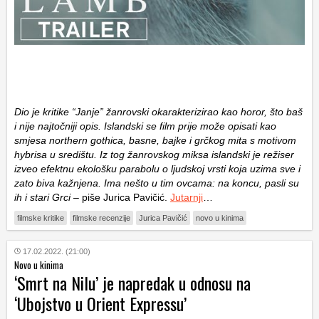
Dio je kritike “Janje” žanrovski okarakterizirao kao horor, što baš
i nije najtočniji opis. Islandski se film prije može opisati kao
smjesa northern gothica, basne, bajke i grčkog mita s motivom
hybrisa u središtu. Iz tog žanrovskog miksa islandski je režiser
izveo efektnu ekološku parabolu o ljudskoj vrsti koja uzima sve i
zato biva kažnjena. Ima nešto u tim ovcama: na koncu, pasli su
ih i stari Grci
– piše Jurica Pavičić.
Jutarnji
…
filmske kritike
filmske recenzije
Jurica Pavičić
novo u kinima
17.02.2022. (21:00)
Novo u kinima
‘Smrt na Nilu’ je napredak u odnosu na
‘Ubojstvo u Orient Expressu’