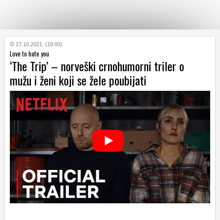
KATEGORIJE
27.10.2021. (18:00)
Love to hate you
‘The Trip’ – norveški crnohumorni triler o
HRVATSKI
mužu i ženi koji se žele poubijati
WEB