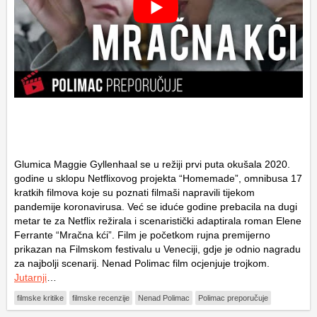
Glumica Maggie Gyllenhaal se u režiji prvi puta okušala 2020.
godine u sklopu Netflixovog projekta “Homemade”, omnibusa 17
kratkih filmova koje su poznati filmaši napravili tijekom
pandemije koronavirusa. Već se iduće godine prebacila na dugi
metar te za Netflix režirala i scenaristički adaptirala roman Elene
Ferrante “Mračna kći”. Film je početkom rujna premijerno
prikazan na Filmskom festivalu u Veneciji, gdje je odnio nagradu
za najbolji scenarij. Nenad Polimac film ocjenjuje trojkom.
Jutarnji
…
filmske kritike
filmske recenzije
Nenad Polimac
Polimac preporučuje