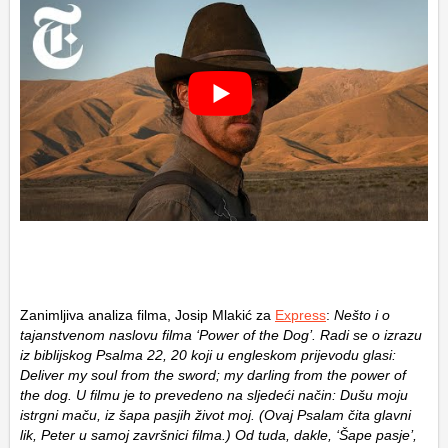
Zanimljiva analiza filma, Josip Mlakić za
Express
:
Nešto i o
tajanstvenom naslovu filma ‘Power of the Dog’. Radi se o izrazu
iz biblijskog Psalma 22, 20 koji u engleskom prijevodu glasi:
Deliver my soul from the sword; my darling from the power of
the dog. U filmu je to prevedeno na sljedeći način: Dušu moju
istrgni maču, iz šapa pasjih život moj. (Ovaj Psalam čita glavni
lik, Peter u samoj završnici filma.) Od tuda, dakle, ‘Šape pasje’,