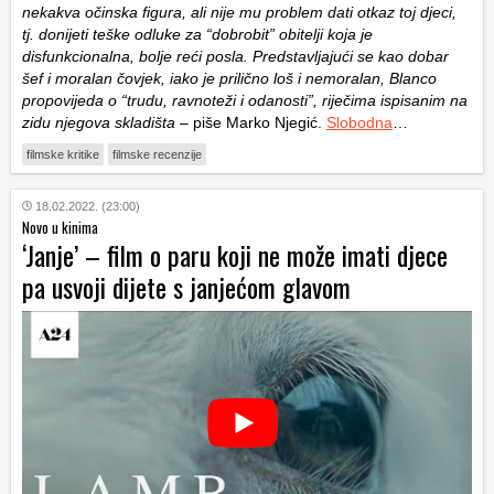
nekakva očinska figura, ali nije mu problem dati otkaz toj djeci,
tj. donijeti teške odluke za “dobrobit” obitelji koja je
disfunkcionalna, bolje reći posla. Predstavljajući se kao dobar
šef i moralan čovjek, iako je prilično loš i nemoralan, Blanco
propovijeda o “trudu, ravnoteži i odanosti”, riječima ispisanim na
zidu njegova skladišta
– piše Marko Njegić.
Slobodna
…
filmske kritike
filmske recenzije
18.02.2022. (23:00)
Novo u kinima
‘Janje’ – film o paru koji ne može imati djece
pa usvoji dijete s janjećom glavom