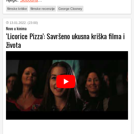
Njegić.
Slobodna
…
filmske kritike
filmske recenzije
George Clooney
13.01.2022. (23:00)
Novo u kinima
‘Licorice Pizza’: Savršeno ukusna kriška filma i
života