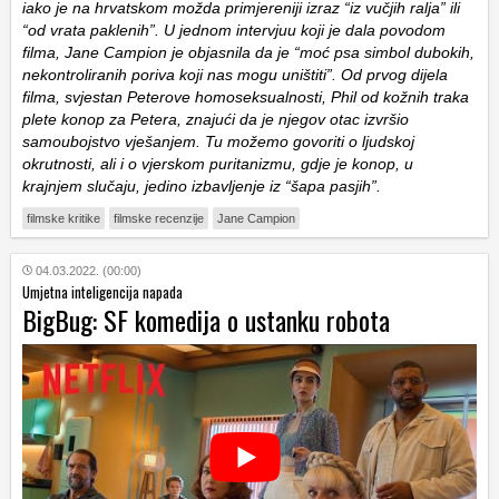
iako je na hrvatskom možda primjereniji izraz “iz vučjih ralja” ili
“od vrata paklenih”. U jednom intervjuu koji je dala povodom
filma, Jane Campion je objasnila da je “moć psa simbol dubokih,
nekontroliranih poriva koji nas mogu uništiti”. Od prvog dijela
filma, svjestan Peterove homoseksualnosti, Phil od kožnih traka
plete konop za Petera, znajući da je njegov otac izvršio
samoubojstvo vješanjem. Tu možemo govoriti o ljudskoj
okrutnosti, ali i o vjerskom puritanizmu, gdje je konop, u
krajnjem slučaju, jedino izbavljenje iz “šapa pasjih”.
filmske kritike
filmske recenzije
Jane Campion
04.03.2022. (00:00)
Umjetna inteligencija napada
BigBug: SF komedija o ustanku robota