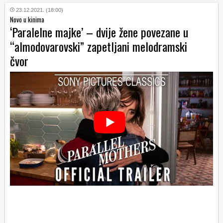
23.12.2021. (18:00)
Novo u kinima
‘Paralelne majke’ – dvije žene povezane u
“almodovarovski” zapetljani melodramski
čvor