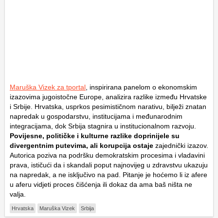
Maruška Vizek za tportal
, inspirirana panelom o ekonomskim
izazovima jugoistočne Europe, analizira razlike između Hrvatske
i Srbije. Hrvatska, usprkos pesimističnom narativu, bilježi znatan
napredak u gospodarstvu, institucijama i međunarodnim
integracijama, dok Srbija stagnira u institucionalnom razvoju.
Povijesne, političke i kulturne razlike doprinijele su
divergentnim putevima, ali korupcija ostaje
zajednički izazov.
Autorica poziva na podršku demokratskim procesima i vladavini
prava, ističući da i skandali poput najnovijeg u zdravstvu ukazuju
na napredak, a ne isključivo na pad. Pitanje je hoćemo li iz afere
u aferu vidjeti proces čišćenja ili dokaz da ama baš ništa ne
valja.
Hrvatska
Maruška Vizek
Srbija