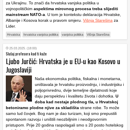
za Ukrajinu. To znači da hrvatska vanjska politika u
vojnopolitičkim
aspektima mirovnog procesa treba slijediti
mainstream
NATO-a
. U tom je kontekstu deklaracija Hrvatske,
Albanije i Kosova korak u pravom smjeru.
Višnja Starešina
za
Lider.
Hrvatska
hrvatska vanjska politika
vanjska politika
Višnja Starešina
25.03.2025. (18:00)
Slušaj profesora kad ti kaže
Ljubo Jurčić: Hrvatska je u EU-u kao Kosovo u
Jugoslaviji
Naša ekonomska politika, fiskalna i monetarna,
uništavala je hrvatsku proizvodnju, i industrijsku i
poljoprivrednu, dvije temeljne djelatnosti koje
daju perspektivu i kvalitetu života i dohotka.
U
doba kad nestaje plodnog tla, u Hrvatskoj
betoniramo plodne njive za skladišta
strane robe. To može
samo lud čovjek. Bog nam je dao turizam, koji smo prepustili
spontanom razvoju i uništili neozbiljnim i neodgovornim
pristupom. Prije 20 godina raspolagali smo s 20 posto hotelskog