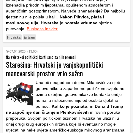
iznenadila prirodnim ljepotama, opuštenom atmosferom i
autentičnim gostoprimstvom. Najveće iznenađenje? Da najbolju
tjesteninu nije pojela u Italiji.
Nakon Plitvica, plaža i
maslinovog ulja, Hrvatska je postala vrhunac
njezina
putovanja.
Business Insider
Hrvatska
turizam
07.04.2025. (13:00)
Na svjetskoj političkoj karti smo za njih premali
Starešina: Hrvatski je vanjskopolitički
manevarski prostor vrlo sužen
Unatoč neugodnom dojmu Milanovićevu riječ
gotovo nitko u zapadnome političkom svijetu ne
uzima ozbiljno, gotovo nikakve kontakte ondje
nema, a i istočnome nije od osobite djelatne
pomoći.
Koliko je poznato, ni Donald Trump
ne započinje dan čitanjem Plenkovićevih
mirovnih poruka i
preporuka. Svojom političkom težinom Hrvatska ne ulazi ni u
onaj drugi krug europskih država koje bi eventualno mogle
utjecati na neke uvjete američko-ruskoga mirovnog aranžmana