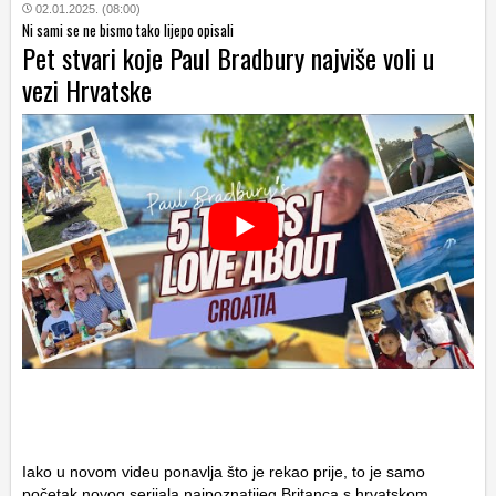
02.01.2025. (08:00)
Ni sami se ne bismo tako lijepo opisali
Pet stvari koje Paul Bradbury najviše voli u
vezi Hrvatske
Iako u novom videu ponavlja što je rekao prije, to je samo
početak novog serijala najpoznatijeg Britanca s hrvatskom