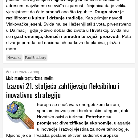
adresom: najviše mu se sviđa sigurnost i činjenica da je velika
vjerojatnost da ćete pronaći ono što izgubite.
Druga stvar je
različitost u kulturi i držanje tradicije
. Kao primjer navodi
Vinkovačke jeseni. Sviđa mu se i ležerniji stil života, prvenstveno
u Dalmaciji, gdje je živio dobar dio života u Hrvatskoj. Sviđa mu
se i
gastronomija, domaći i prirodni te svježi proizvodi
. Peta
stvar je priroda, od nacionalnih parkova do planina, plaža i
mora.
Hrvatska
Paul Bradbury
13.12.2024. (20:00)
Malo manje tog turizma, molim
Izazovi 21. stoljeća zahtijevaju fleksibilnu i
inovativnu strategiju
Europa se suočava s energetskom krizom,
sporijom inovacijom i birokratskim utegom, dok
Hrvatska ovisi o turizmu.
Potrebne su
promjene: diverzifikacija ekonomije
, ulaganje
u inovacije i razvoj vještina za nove tehnologije.
Ključno je da Hrvatska postane aktivan sudionik europske