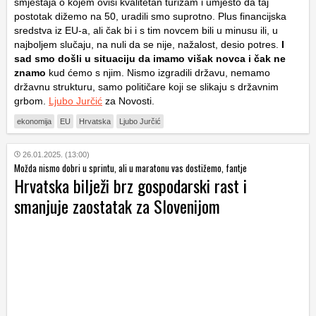
smještaja o kojem ovisi kvalitetan turizam i umjesto da taj
postotak dižemo na 50, uradili smo suprotno. Plus financijska
sredstva iz EU-a, ali čak bi i s tim novcem bili u minusu ili, u
najboljem slučaju, na nuli da se nije, nažalost, desio potres.
I
sad smo došli u situaciju da imamo višak novca i čak ne
znamo
kud ćemo s njim. Nismo izgradili državu, nemamo
državnu strukturu, samo političare koji se slikaju s državnim
grbom.
Ljubo Jurčić
za Novosti.
ekonomija
EU
Hrvatska
Ljubo Jurčić
26.01.2025. (13:00)
Možda nismo dobri u sprintu, ali u maratonu vas dostižemo, fantje
Hrvatska bilježi brz gospodarski rast i
smanjuje zaostatak za Slovenijom