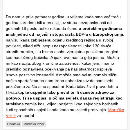
Da nam je prije petnaest godina, u vrijeme kada smo već treću
godinu zaredom bili u recesiji, uz stopu nezaposlenosti od
golemih 18 posto netko rekao da ćemo
u proteklim godinama
imati jednu od najviših stopa rasta BDP-a u Europskoj uniji
,
najvišu ikada zabilježenu ocjenu kreditnog rejtinga u svojoj
povijesti, nikad nižu stopu nezaposlenosti i oko 130 tisuća
stranih radnika, i tu bismo osobu vjerojatno poslali na pregled
kod nadležnog liječnika. A ipak, evo nas tu gdje jesmo. Možda
mi kao nacija, zbog kronične zaraženosti kukanjem, imamo
prenisko postavljena očekivanja pa nas stvarnost uspijeva
iznova pozitivno iznenaditi. A možda smo svi mi pomalo slični
našim sportašima pa nam treba dobar izazov da sami sebi
pokažemo za što smo sposobni. Kada čitav život provedete u
Hrvatskoj
, te uspjehe lako previdite ili uzmete zdravo za
gotovo. Ti se uspjesi u očima svijeta danas registriraju
kao
atraktivna zemlja koju vrijedi posjetiti i kao zajednica borbenih
ljudi sposobnih uspjeti i onda kada su izgledi protiv njih.
Maruška
Vizek
za tportal
Hrvatska
Maruška Vizek