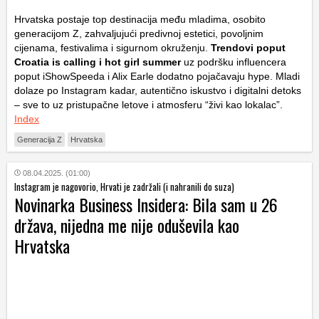
Hrvatska postaje top destinacija među mladima, osobito
generacijom Z, zahvaljujući predivnoj estetici, povoljnim
cijenama, festivalima i sigurnom okruženju.
Trendovi poput
Croatia is calling i hot girl summer
uz podršku influencera
poput iShowSpeeda i Alix Earle dodatno pojačavaju hype. Mladi
dolaze po Instagram kadar, autentično iskustvo i digitalni detoks
– sve to uz pristupačne letove i atmosferu “živi kao lokalac”.
Index
Generacija Z
Hrvatska
08.04.2025. (01:00)
Instagram je nagovorio, Hrvati je zadržali (i nahranili do suza)
Novinarka Business Insidera: Bila sam u 26
država, nijedna me nije oduševila kao
Hrvatska