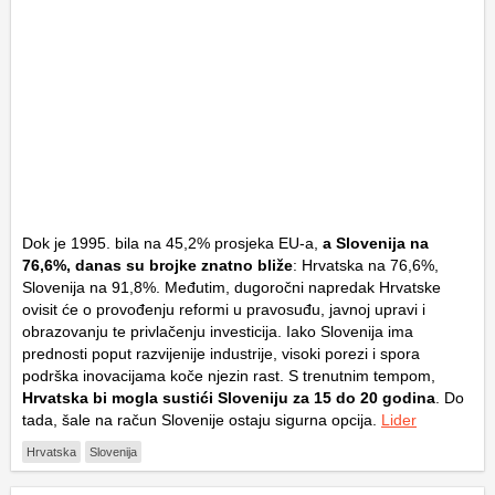
Dok je 1995. bila na 45,2% prosjeka EU-a,
a Slovenija na
76,6%, danas su brojke znatno bliže
: Hrvatska na 76,6%,
Slovenija na 91,8%. Međutim, dugoročni napredak Hrvatske
ovisit će o provođenju reformi u pravosuđu, javnoj upravi i
obrazovanju te privlačenju investicija. Iako Slovenija ima
prednosti poput razvijenije industrije, visoki porezi i spora
podrška inovacijama koče njezin rast. S trenutnim tempom,
Hrvatska bi mogla sustići Sloveniju za 15 do 20 godina
. Do
tada, šale na račun Slovenije ostaju sigurna opcija.
Lider
Hrvatska
Slovenija