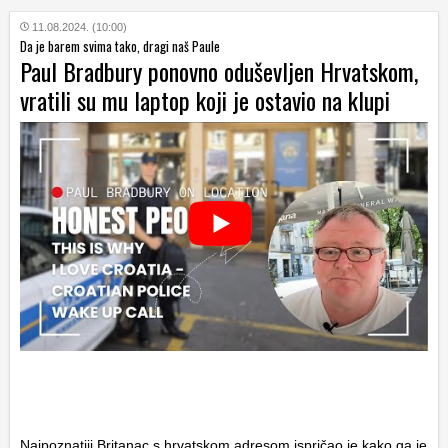
11.08.2024. (10:00)
Da je barem svima tako, dragi naš Paule
Paul Bradbury ponovno oduševljen Hrvatskom,
vratili su mu laptop koji je ostavio na klupi
Najpoznatiji Britanac s hrvatskom adresom ispričao je kako ga je