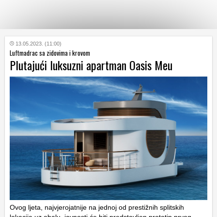
KATEGORIJE
13.05.2023. (11:00)
Luftmadrac sa zidovima i krovom
Plutajući luksuzni apartman Oasis Meu
HRVATSKI
WEB
Ovog ljeta, najvjerojatnije na jednoj od prestižnih splitskih