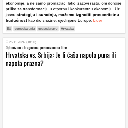
ekonomije, a ne samo promatrač. Iako izazovi rastu, oni donose
prilike za transformaciju u otpornu i konkurentnu ekonomiju. Uz
jasnu
strategiju i suradnju, možemo izgraditi prosperitetnu
budućnost
kao dio snažne, ujedinjene Europe.
Lider
EU
europska unija
gospodarstvo
Hrvatska
25.11.2024. (18:00)
Optimizam u tragovima, pesimizam na litre
Hrvatska vs. Srbija: Je li čaša napola puna ili
napola prazna?