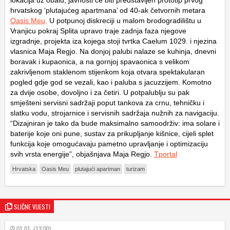
lokacija uz obalu, javnosti će biti predstavljen prototip prvog
hrvatskog ‘plutajućeg apartmana’ od 40-ak četvornih metara
Oasis Meu
. U potpunoj diskreciji u malom brodogradilištu u
Vranjicu pokraj Splita upravo traje zadnja faza njegove
izgradnje, projekta iza kojega stoji tvrtka Caelum 1029. i njezina
vlasnica Maja Regjo. Na donjoj palubi nalaze se kuhinja, dnevni
boravak i kupaonica, a na gornjoj spavaonica s velikom
zakrivljenom staklenom stijenkom koja otvara spektakularan
pogled gdje god se vezali, kao i paluba s jacuzzijem. Komotno
za dvije osobe, dovoljno i za četiri. U potpalublju su pak
smješteni servisni sadržaji poput tankova za crnu, tehničku i
slatku vodu, strojarnice i servisnih sadržaja nužnih za navigaciju.
“Dizajniran je tako da bude maksimalno samoodrživ: ima solare i
baterije koje oni pune, sustav za prikupljanje kišnice, cijeli splet
funkcija koje omogućavaju pametno upravljanje i optimizaciju
svih vrsta energije”, objašnjava Maja Regjo.
Tportal
Hrvatska
Oasis Meu
plutajući apartman
turizam
SLIČNE VIJESTI
01.01. (13:00)