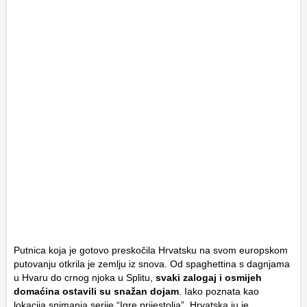
Putnica koja je gotovo preskočila Hrvatsku na svom europskom
putovanju otkrila je zemlju iz snova. Od spaghettina s dagnjama
u Hvaru do crnog njoka u Splitu,
svaki zalogaj i osmijeh
domaćina ostavili su snažan dojam
. Iako poznata kao
lokacija snimanja serije “Igre prijestolja”, Hrvatska ju je