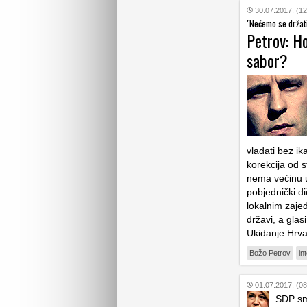
30.07.2017. (12
"Nećemo se držati
Petrov: Ho
sabor?
vladati bez i
korekcija od 
nema većinu u
pobjednički di
lokalnim zaje
državi, a glasi
Ukidanje Hrva
Božo Petrov
in
01.07.2017. (08
SDP sm