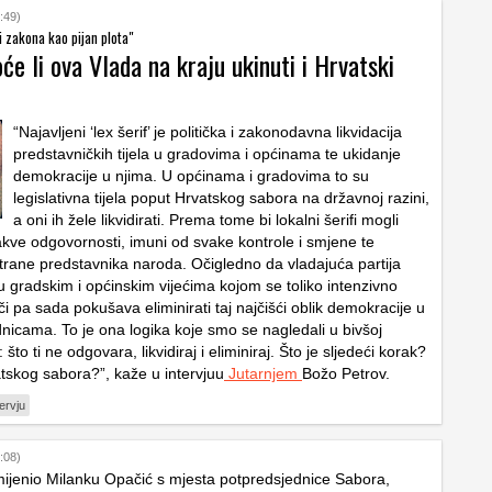
:49)
 zakona kao pijan plota"
će li ova Vlada na kraju ukinuti i Hrvatski
“Najavljeni ‘lex šerif’ je politička i zakonodavna likvidacija
predstavničkih tijela u gradovima i općinama te ukidanje
demokracije u njima. U općinama i gradovima to su
legislativna tijela poput Hrvatskog sabora na državnoj razini,
a oni ih žele likvidirati. Prema tome bi lokalni šerifi mogli
kakve odgovornosti, imuni od svake kontrole i smjene te
strane predstavnika naroda. Očigledno da vladajuća partija
 gradskim i općinskim vijećima kojom se toliko intenzivno
či pa sada pokušava eliminirati taj najčišći oblik demokracije u
dnicama. To je ona logika koje smo se nagledali u bivšoj
: što ti ne odgovara, likvidiraj i eliminiraj. Što je sljedeći korak?
tskog sabora?”, kaže u intervjuu
Jutarnjem
Božo Petrov.
tervju
:08)
ijenio Milanku Opačić s mjesta potpredsjednice Sabora,