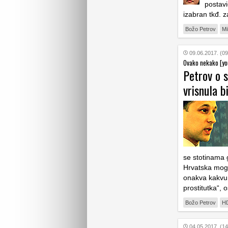
postavi
izabran tkđ. 
Božo Petrov
Mi
09.06.2017. (09
Ovako nekako [yo
Petrov o 
vrisnula b
se stotinama 
Hrvatska mogla
onakva kakvu 
prostitutka“, 
Božo Petrov
H
04.05.2017. (14