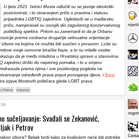
U ljeto 2021. čelnici Mosta odlučili su se jasnije ideološki
pozicionirati, i to otvaranjem priče o pravima i statusu
pripadnika LGBTIQ zajednice. Ugledavši se u mađarsku
mjerit
priču, namjeravali su osvojiti dio zagušenog konzervativnog
političkog spektra. Pritom su zanemarili to da je Orbanu
pozicije prema osobama drugačije seksualne orijentacije
izbore na kojima će možda biti suočen s porazom. Loše su
 trendove svoje osnovne biračke baze, a to su mlađe osobe:
pokazuju da je među mladima u Hrvatskoj upravo u stavovima
zajednici došlo do najvećeg pomaka, i to u smjeru
redrasuda prema njima i sve pozitivnijeg pogleda na
tvarivanja određenih prava poput posvajanja djece,
i
Boris
a izjave Mostovih političara glede LGBT prava.
o Petrov
kolumne
:30)
nogom
o sučeljavanje: Svađali se Zekanović,
ljak i Petrov
Centa
akon izbora? Beljak tvrdi kako za koalicijom neće biti potrebe