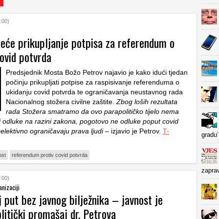
:00)
eće prikupljanje potpisa za referendum o
ovid potvrda
Predsjednik Mosta Božo Petrov najavio je kako idući tjedan
počinju prikupljati potpise za raspisivanje referenduma o
ukidanju covid potvrda te ograničavanja neustavnog rada
Nacionalnog stožera civilne zaštite.
Zbog loših rezultata
rada Stožera smatramo da ovo parapolitičko tijelo nema
i odluke na razini zakona, pogotovo ne odluke poput covid
elektivno ograničavaju prava ljudi
– izjavio je Petrov.
T-
gradu’
st
referendum protiv covid potvrda
zapra
:00)
anizaciji
j put bez javnog bilježnika – javnost je
olitički promašaj dr. Petrova