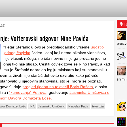
F
:16)
nje: Volterovski odgovor Nine Pavića
proiz
“Petar Štefanić u ovo je predblagdansko vrijeme
ugostio
jednog čovjeka
[video_icon] koji nema nikakvo vlasništvo,
nije vlasnik ničega, ne čita novine i nije ga prevario jedino
onaj tko nije stigao. Čestiti čovjek zove se Nino Pavić, a kad
mu je Štefanić nabrojao legiju ministara koji su stanovali u
vima, živahni je starčić duhovito uzvratio kako još više
snimil
 stanovalo u njegovim stanovima, što je, mora se priznati,
dgovor”, daje
pregled tjedna na televiziji Boris Rašeta
, a osim
ira i
“kumovanje” Petrova
, gostovanje
Jasminka Umičevića o
umor” Davora Domazeta Loše.
vor Domazet Lošo
INA
Jasminko Umičević
Ninoslav Pavić
televizija