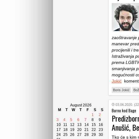
zaoštravanje 
manevar pred 
procijenili i
Istraživanja 
prema LGBTIQ 
smanjivanja p
mogućnosti os
Jokić
komentir
Boris Jokić
Bož
03.06.2020. (22
August 2026
Burno kod Bage
M
T
W
T
F
S
S
1
2
Predizborn
3
4
5
6
7
8
9
Anušić, Be
10
11
12
13
14
15
16
17
18
19
20
21
22
23
24
25
26
27
28
29
30
Tko će s kim n