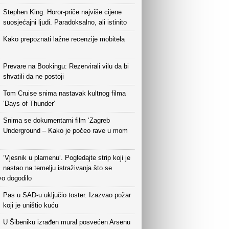
Stephen King: Horor-priče najviše cijene
suosjećajni ljudi. Paradoksalno, ali istinito
Kako prepoznati lažne recenzije mobitela
Prevare na Bookingu: Rezervirali vilu da bi
shvatili da ne postoji
Tom Cruise snima nastavak kultnog filma
‘Days of Thunder’
Snima se dokumentarni film ‘Zagreb
Underground – Kako je počeo rave u mom
‘Vjesnik u plamenu‘. Pogledajte strip koji je
nastao na temelju istraživanja što se
vo dogodilo
Pas u SAD-u uključio toster. Izazvao požar
koji je uništio kuću
U Šibeniku izrađen mural posvećen Arsenu