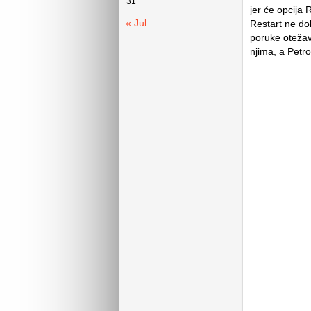
31
jer će opcija 
« Jul
Restart ne dol
poruke otežav
njima, a Petr