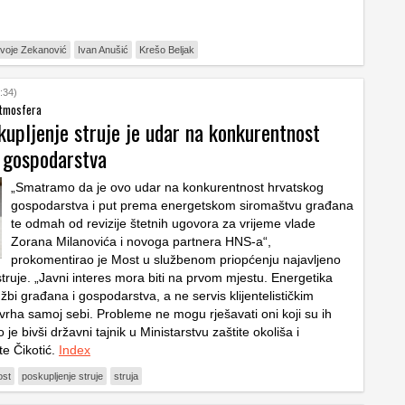
voje Zekanović
Ivan Anušić
Krešo Beljak
:34)
atmosfera
kupljenje struje je udar na konkurentnost
 gospodarstva
„Smatramo da je ovo udar na konkurentnost hrvatskog
gospodarstva i put prema energetskom siromaštvu građana
te odmah od revizije štetnih ugovora za vrijeme vlade
Zorana Milanovića i novoga partnera HNS-a“,
prokomentirao je Most u službenom priopćenju najavljeno
truje. „Javni interes mora biti na prvom mjestu. Energetika
užbi građana i gospodarstva, a ne servis klijentelističkim
vrha samoj sebi. Probleme ne mogu rješavati oni koji su ih
o je bivši državni tajnik u Ministarstvu zaštite okoliša i
te Čikotić.
Index
st
poskupljenje struje
struja