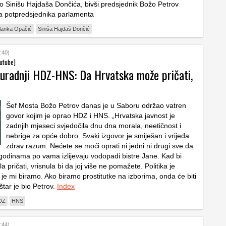
o Sinišu Hajdaša Dončića, bivši predsjednik Božo Petrov
za potpredsjednika parlamenta
lanka Opačić
Siniša Hajdaš Dončić
:40)
utube]
suradnji HDZ-HNS: Da Hrvatska može pričati,
i
Šef Mosta Božo Petrov danas je u Saboru održao vatren
govor kojim je oprao HDZ i HNS. „Hrvatska javnost je
zadnjih mjeseci svjedočila dnu dna morala, neetičnost i
nebrige za opće dobro. Svaki izgovor je smiješan i vrijeđa
zdrav razum. Nećete se moći oprati ni jedni ni drugi sve da
godinama po vama izlijevaju vodopadi bistre Jane. Kad bi
 pričati, vrisnula bi da joj više ne pomažete. Politika je
je mi biramo. Ako biramo prostitutke na izborima, onda će biti
oštar je bio Petrov.
Index
DZ
HNS
:44)