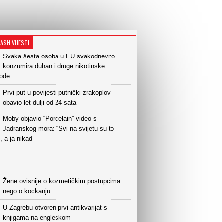
LASH VIJESTI
Svaka šesta osoba u EU svakodnevno
konzumira duhan i druge nikotinske
vode
Prvi put u povijesti putnički zrakoplov
obavio let dulji od 24 sata
Moby objavio “Porcelain” video s
Jadranskog mora: “Svi na svijetu su to
i, a ja nikad”
Žene ovisnije o kozmetičkim postupcima
nego o kockanju
U Zagrebu otvoren prvi antikvarijat s
knjigama na engleskom