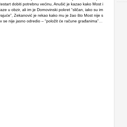
Restart dobiti potrebnu većinu, Anušić je kazao kako Most i
aze u obzir, ali im je Domovinski pokret “sličan, iako su im
ajuće”, Zekanović je rekao kako mu je žao što Most nije s
ov se nije jasno odredio – “položit će račune građanima”…