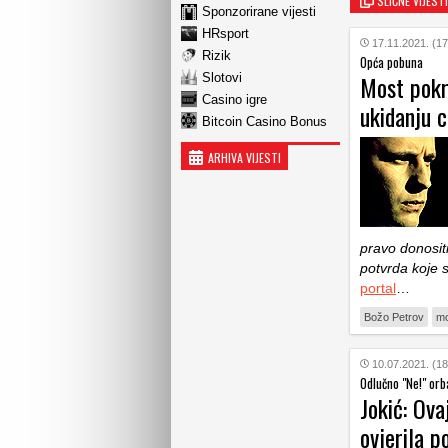
SLIČNE VIJESTI
Sponzorirane vijesti
HRsport
17.11.2021. (17
Rizik
Opća pobuna
Most pokr
Slotovi
Casino igre
ukidanju c
Bitcoin Casino Bonus
ARHIVA VIJESTI
pravo donosit
potvrda koje s
portal
…
Božo Petrov
mo
10.07.2021. (18
Odlučno "Ne!" orb
Jokić: Ova
ovjerila p