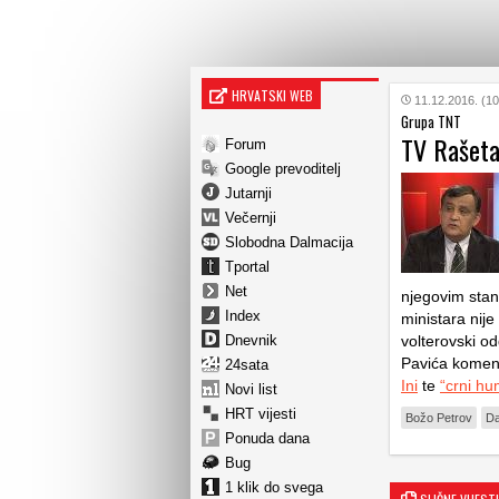
HRVATSKI WEB
11.12.2016. (10
Grupa TNT
TV Rašeta
Forum
Google prevoditelj
Jutarnji
Večernji
Slobodna Dalmacija
Tportal
Net
njegovim stano
Index
ministara nije
Dnevnik
volterovski o
Pavića koment
24sata
Ini
te
“crni h
Novi list
HRT vijesti
Božo Petrov
Da
Ponuda dana
Bug
1 klik do svega