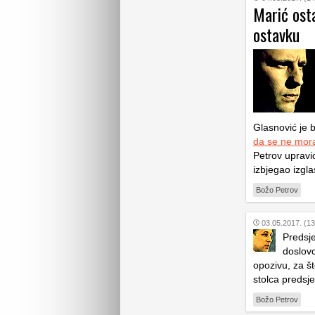
Marić osta
ostavku
Glasnović je 
da se ne mora
Petrov upravi
izbjegao izgl
Božo Petrov
03.05.2017. (13
Predsj
doslov
opozivu, za št
stolca predsj
Božo Petrov