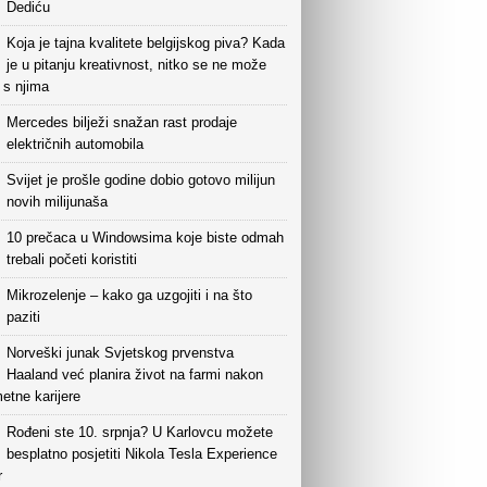
Dediću
Koja je tajna kvalitete belgijskog piva? Kada
je u pitanju kreativnost, nitko se ne može
i s njima
Mercedes bilježi snažan rast prodaje
električnih automobila
Svijet je prošle godine dobio gotovo milijun
novih milijunaša
10 prečaca u Windowsima koje biste odmah
trebali početi koristiti
Mikrozelenje – kako ga uzgojiti i na što
paziti
Norveški junak Svjetskog prvenstva
Haaland već planira život na farmi nakon
etne karijere
Rođeni ste 10. srpnja? U Karlovcu možete
besplatno posjetiti Nikola Tesla Experience
r