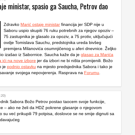
je ministar, spasio ga Saucha, Petrov dao
Zdravko
Marić ostaje ministar
financija jer SDP nije u
Saboru uspio skupiti 76 ruku potrebnih za njegov opoziv –
75 zastupnika je glasalo za opoziv, a 75 protiv, uključujući
ovdje Tomislava Sauchu, predstojnika ureda bivšeg
premijera Milanovića osumnjičenog u aferi dnevnice. Željko
bio izašao iz Sabornice. Saucha kaže da je
glasao za Marića
 ići na nove izbore
jer da izbori ne bi ništa promijenili. Božo
o je
podnio ostavku
na mjesto predsjednika Sabora i tako je
asavanje svojega nepovjerenja. Rasprava na
Forumu
.
:20)
ednik Sabora Božo Petrov postao taocem svoje funkcije,
ce – ako ne želi da HDZ pokrene glasanje o njegovom
o su već prikupili 79 potpisa, doslovce se ne smije dignuti sa
edavajućeg