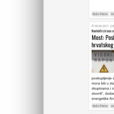
Božo Petrov
Hr
30.08.2017. (18
Naelektrizirana 
Most: Pos
hrvatskog
poskupljenje s
mora biti u sl
skupinama i s
stvorili“, doda
energetike An
Božo Petrov
mo