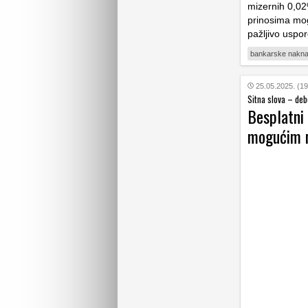
mizernih 0,02%
prinosima mog
pažljivo uspor
bankarske nakn
25.05.2025. (19
Sitna slova – deb
Besplatni
mogućim 