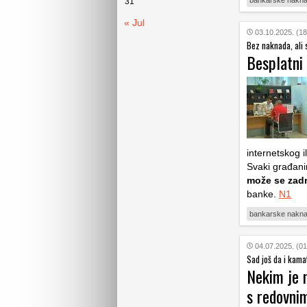
bankarske nakn
31
« Jul
03.10.2025. (18
Bez naknada, ali 
Besplatni 
internetskog 
Svaki građani
može se zadr
banke.
N1
bankarske nakn
04.07.2025. (01
Sad još da i kama
Nekim je 
s redovni