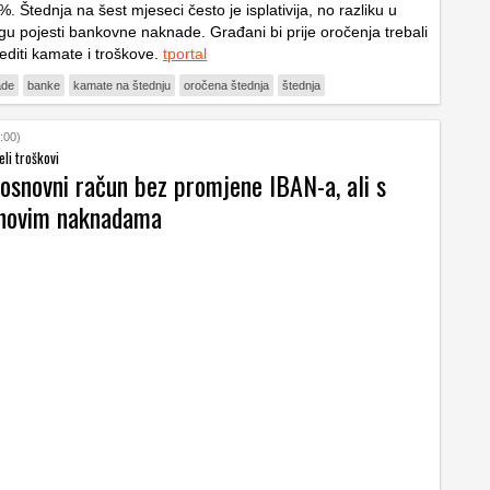
. Štednja na šest mjeseci često je isplativija, no razliku u
u pojesti bankovne naknade. Građani bi prije oročenja trebali
editi kamate i troškove.
tportal
ade
banke
kamate na štednju
oročena štednja
štednja
:00)
eli troškovi
 osnovni račun bez promjene IBAN-a, ali s
novim naknadama