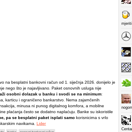
mjerit
o na besplatni bankovni račun od 1. siječnja 2026. donijelo je
je nego što je najavljivano. Paket osnovnih usluga nije
traži osobni dolazak u banku i svodi se na minimum
:
a, karticu i ograničeno bankarstvo. Nema zajamčenih
ansakcija, minusa ni punog digitalnog komfora, a mobilne
nogom
nline plaćanja često se dodatno naplaćuju. Banke su iskoristile
e, pa se besplatni paket isplati samo
korisnicima s vrlo
karskim navikama.
Lider
Centa