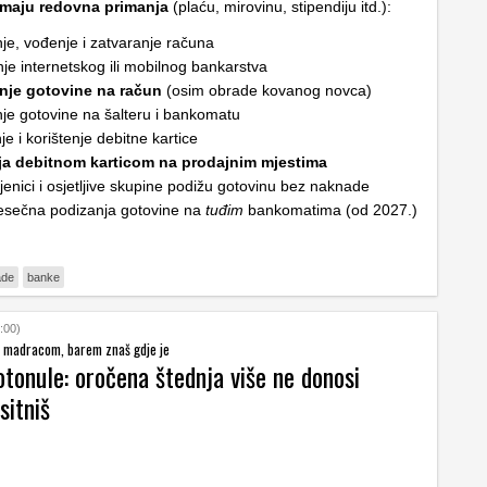
imaju redovna primanja
(plaću, mirovinu, stipendiju itd.):
je, vođenje i zatvaranje računa
nje internetskog ili mobilnog bankarstva
nje gotovine na račun
(osim obrade kovanog novca)
je gotovine na šalteru i bankomatu
je i korištenje debitne kartice
ja debitnom karticom na prodajnim mjestima
jenici i osjetljive skupine podižu gotovinu bez naknade
esečna podizanja gotovine na
tuđim
bankomatima (od 2027.)
ade
banke
:00)
od madracom, barem znaš gdje je
tonule: oročena štednja više ne donosi
sitniš