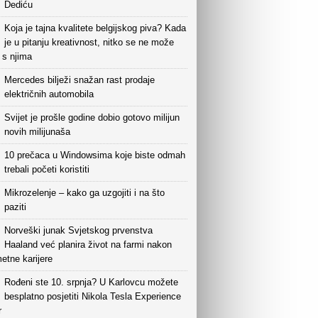
Dediću
Koja je tajna kvalitete belgijskog piva? Kada
je u pitanju kreativnost, nitko se ne može
i s njima
Mercedes bilježi snažan rast prodaje
električnih automobila
Svijet je prošle godine dobio gotovo milijun
novih milijunaša
10 prečaca u Windowsima koje biste odmah
trebali početi koristiti
Mikrozelenje – kako ga uzgojiti i na što
paziti
Norveški junak Svjetskog prvenstva
Haaland već planira život na farmi nakon
etne karijere
Rođeni ste 10. srpnja? U Karlovcu možete
besplatno posjetiti Nikola Tesla Experience
r