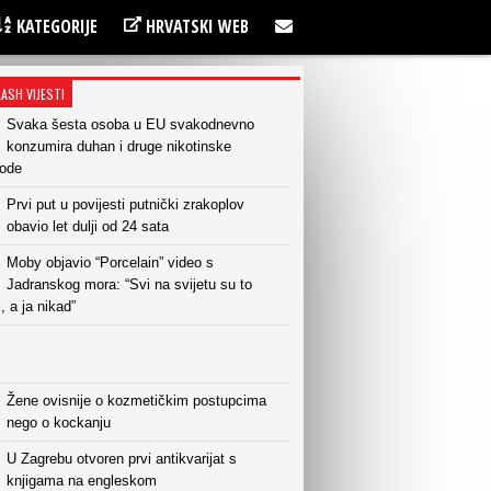
KATEGORIJE
HRVATSKI WEB
LASH VIJESTI
Svaka šesta osoba u EU svakodnevno
konzumira duhan i druge nikotinske
vode
Prvi put u povijesti putnički zrakoplov
obavio let dulji od 24 sata
Moby objavio “Porcelain” video s
Jadranskog mora: “Svi na svijetu su to
i, a ja nikad”
Žene ovisnije o kozmetičkim postupcima
nego o kockanju
U Zagrebu otvoren prvi antikvarijat s
knjigama na engleskom