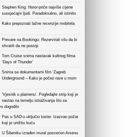
Stephen King: Horor-priče najviše cijene
suosjećajni ljudi. Paradoksalno, ali istinito
Kako prepoznati lažne recenzije mobitela
Prevare na Bookingu: Rezervirali vilu da bi
shvatili da ne postoji
Tom Cruise snima nastavak kultnog filma
‘Days of Thunder’
Snima se dokumentarni film ‘Zagreb
Underground – Kako je počeo rave u mom
‘Vjesnik u plamenu‘. Pogledajte strip koji je
nastao na temelju istraživanja što se
vo dogodilo
Pas u SAD-u uključio toster. Izazvao požar
koji je uništio kuću
U Šibeniku izrađen mural posvećen Arsenu