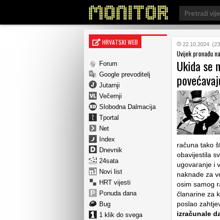
Search
for:
HRVATSKI WEB
22.10.2024. (23
Uvijek pronađu na
Ukida se 
Forum
Google prevoditelj
povećavaj
Jutarnji
Večernji
Slobodna Dalmacija
Tportal
Net
Index
računa tako št
Dnevnik
obavijestila s
24sata
ugovaranje i 
Novi list
naknade za vo
HRT vijesti
osim samog ra
Ponuda dana
članarine za k
poslao zahtj
Bug
izračunale d
1 klik do svega