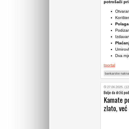
potrošači pr
Otvaran
Korište
Polaga
Podizan
Izdavan
Plaćan
Umirovl
Dva mj
tportal
bankarske nakn
27.06.2025. (12
Bolje da držiš p
Kamate po
zlato, već 