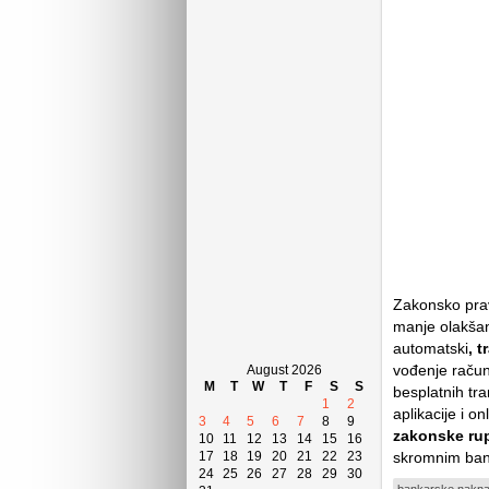
Zakonsko prav
manje olakšan
automatski
, 
vođenje račun
August 2026
M
T
W
T
F
S
S
besplatnih tr
1
2
aplikacije i o
3
4
5
6
7
8
9
zakonske rup
10
11
12
13
14
15
16
17
18
19
20
21
22
23
skromnim ban
24
25
26
27
28
29
30