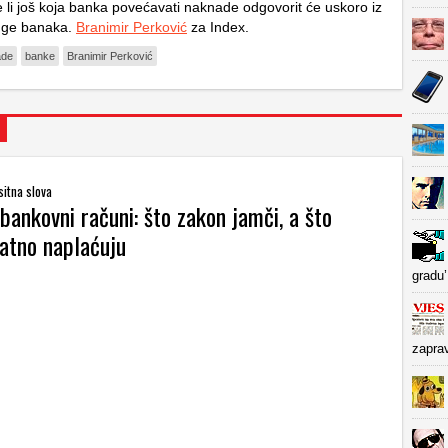
 li još koja banka povećavati naknade odgovorit će uskoro iz
uge banaka.
Branimir Perković
za Index.
ade
banke
Branimir Perković
sitna slova
bankovni računi: što zakon jamči, a što
atno naplaćuju
gradu’
zapra