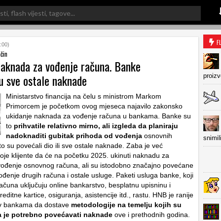
F
:00)
čin
naknada za vođenje računa. Banke
u sve ostale naknade
proiz
Ministarstvo financija na čelu s ministrom Markom
Primorcem je početkom ovog mjeseca najavilo zakonsko
ukidanje naknada za vođenje računa u bankama. Banke su
to
prihvatile relativno mirno, ali izgleda da planiraju
nadoknaditi gubitak prihoda od vođenja
osnovnih
snimil
o su povećali dio ili sve ostale naknade. Zaba je već
voje klijente da će na početku 2025. ukinuti naknadu za
vođenje osnovnog računa, ali su istodobno značajno povećane
đenje drugih računa i ostale usluge. Paketi usluga banke, koji
čuna uključuju online bankarstvo, besplatnu upisninu i
reditne kartice, osiguranja, asistencije itd., rastu. HNB je ranije
ev bankama da dostave
metodologije na temelju kojih su
a je potrebno povećavati naknade
ove i prethodnih godina.