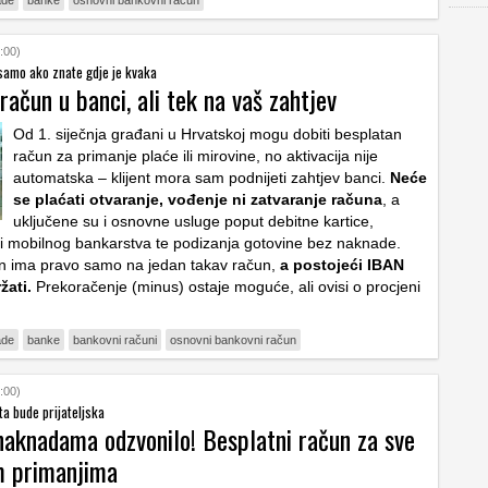
ade
banke
osnovni bankovni račun
:00)
samo ako znate gdje je kvaka
račun u banci, ali tek na vaš zahtjev
Od 1. siječnja građani u Hrvatskoj mogu dobiti besplatan
račun za primanje plaće ili mirovine, no aktivacija nije
automatska – klijent mora sam podnijeti zahtjev banci.
Neće
se plaćati otvaranje, vođenje ni zatvaranje računa
, a
uključene su i osnovne usluge poput debitne kartice,
ili mobilnog bankarstva te podizanja gotovine bez naknade.
n ima pravo samo na jedan takav račun,
a postojeći IBAN
žati.
Prekoračenje (minus) ostaje moguće, ali ovisi o procjeni
ade
banke
bankovni računi
osnovni bankovni račun
:00)
ta bude prijateljska
naknadama odzvonilo! Besplatni račun za sve
m primanjima