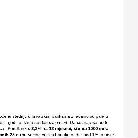
očenu štednju u hrvatskim bankama značajno su pale u
šlu godinu, kada su dosezale i 3%. Danas najviše nude
ca i KentBank
s 2,3% na 12 mjeseci, što na 1000 eura
mnih 23 eura
. Većina velikih banaka nudi ispod 1%, a neke i