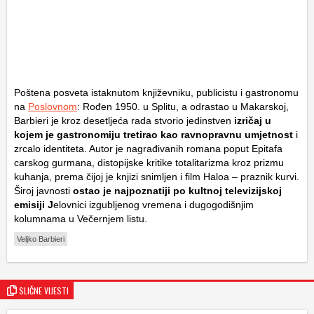
Poštena posveta istaknutom književniku, publicistu i gastronomu
na
Poslovnom
: Rođen 1950. u Splitu, a odrastao u Makarskoj,
Barbieri je kroz desetljeća rada stvorio jedinstven
izričaj u
kojem je gastronomiju tretirao kao ravnopravnu umjetnost
i
zrcalo identiteta. Autor je nagrađivanih romana poput
Epitafa
carskog gurmana
, distopijske kritike totalitarizma kroz prizmu
kuhanja, prema čijoj je knjizi snimljen i film
Haloa – praznik kurvi
.
Široj javnosti
ostao je najpoznatiji po kultnoj televizijskoj
emisiji
J
elovnici izgubljenog vremena
i dugogodišnjim
kolumnama u Večernjem listu.
Veljko Barbieri
SLIČNE VIJESTI