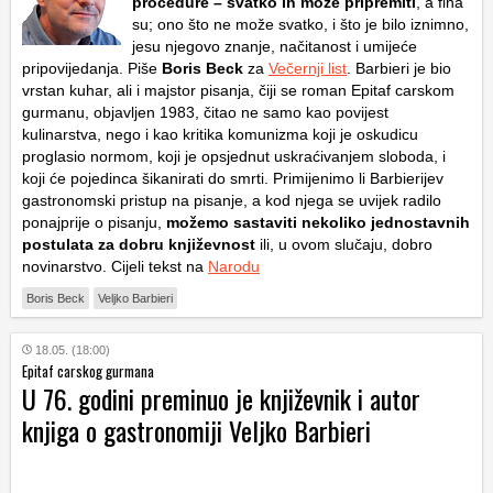
procedure – svatko ih može pripremiti
, a fina
su; ono što ne može svatko, i što je bilo iznimno,
jesu njegovo znanje, načitanost i umijeće
pripovijedanja. Piše
Boris Beck
za
Večernji list
. Barbieri je bio
vrstan kuhar, ali i majstor pisanja, čiji se roman Epitaf carskom
gurmanu, objavljen 1983, čitao ne samo kao povijest
kulinarstva, nego i kao kritika komunizma koji je oskudicu
proglasio normom, koji je opsjednut uskraćivanjem sloboda, i
koji će pojedinca šikanirati do smrti. Primijenimo li Barbierijev
gastronomski pristup na pisanje, a kod njega se uvijek radilo
ponajprije o pisanju,
možemo sastaviti nekoliko jednostavnih
postulata za dobru književnost
ili, u ovom slučaju, dobro
novinarstvo. Cijeli tekst na
Narodu
Boris Beck
Veljko Barbieri
18.05. (18:00)
Epitaf carskog gurmana
U 76. godini preminuo je književnik i autor
knjiga o gastronomiji Veljko Barbieri