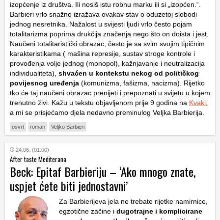
izopćenje iz društva. Ili nosiš istu robnu marku ili si „izopćen.“.
Barbieri vrlo snažno izražava ovakav stav o oduzetoj slobodi
jednog nesretnika. Nažalost u svijesti ljudi vrlo često pojam
totalitarizma poprima drukčija značenja nego što on doista i jest.
Naučeni totalitaristički obrazac, često je sa svim svojim tipičnim
karakteristikama ( mašina represije, sustav stroge kontrole i
provođenja volje jednog (monopol), kažnjavanje i neutralizacija
individualiteta),
shvaćen u kontekstu nekog od političkog
povijesnog uređenja
(komunizma, fašizma, nacizma). Rijetko
tko će taj naučeni obrazac prenijeti i prepoznati u svijetu u kojem
trenutno živi. Kažu u tekstu objavljenom prije 9 godina na
Kvaki
,
a mi se prisjećamo djela nedavno preminulog Veljka Barbierija.
osvrt
roman
Veljko Barbieri
24.06. (01:00)
After taste Mediterana
Beck: Epitaf Barbieriju – ‘Ako mnogo znate,
uspjet ćete biti jednostavni’
Za Barbierijeva jela ne trebate rijetke namirnice,
egzotične začine i
dugotrajne i komplicirane