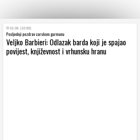
KATEGORIJE
01.06. (10:00)
Posljednji pozdrav carskom gurmanu
Veljko Barbieri: Odlazak barda koji je spajao
HRVATSKI
povijest, književnost i vrhunsku hranu
WEB