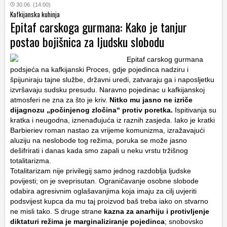
30.06. (14:00)
Kafkijanska kuhinja
Epitaf carskoga gurmana: Kako je tanjur
postao bojišnica za ljudsku slobodu
Epitaf carskog gurmana
podsjeća na kafkijanski Proces, gdje pojedinca nadziru i
špijuniraju tajne službe, državni uredi, zatvaraju ga i naposljetku
izvršavaju sudsku presudu. Naravno pojedinac u kafkijanskoj
atmosferi ne zna za što je kriv.
Nitko mu jasno ne izriče
dijagnozu „počinjenog zločina“ protiv poretka.
Ispitivanja su
kratka i neugodna, iznenađujuća iz raznih zasjeda. Iako je kratki
Barbieriev roman nastao za vrijeme komunizma, izražavajući
aluziju na neslobode tog režima, poruka se može jasno
dešifrirati i danas kada smo zapali u neku vrstu tržišnog
totalitarizma.
Totalitarizam nije privilegij samo jednog razdoblja ljudske
povijesti; on je sveprisutan. Ograničavanje osobne slobode
odabira agresivnim oglašavanjima koja imaju za cilj uvjeriti
podsvijest kupca da mu taj proizvod baš treba iako on stvarno
ne misli tako. S druge strane
kazna za anarhiju i protivljenje
diktaturi režima je marginaliziranje pojedinca
; snobovsko