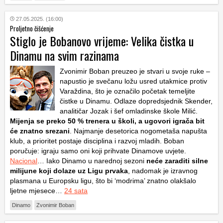
27.05.2025. (16:00)
Proljetno čišćenje
Stiglo je Bobanovo vrijeme: Velika čistka u
Dinamu na svim razinama
Zvonimir Boban preuzeo je stvari u svoje ruke –
napustio je svečanu ložu usred utakmice protiv
Varaždina, što je označilo početak temeljite
čistke u Dinamu. Odlaze dopredsjednik Skender,
analitičar Jozak i šef omladinske škole Milić.
Mijenja se preko 50 % trenera u školi, a ugovori igrača bit
će znatno srezani
. Najmanje desetorica nogometaša napušta
klub, a prioritet postaje disciplina i razvoj mladih. Boban
poručuje: igraju samo oni koji prihvate Dinamove uvjete.
Nacional
… Iako Dinamo u narednoj sezoni
neće zaraditi silne
milijune koji dolaze uz Ligu prvaka
, nadomak je izravnog
plasmana u Europsku ligu, što bi ‘modrima’ znatno olakšalo
ljetne mjesece…
24 sata
Dinamo
Zvonimir Boban