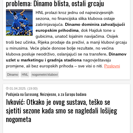
problema: Dinamo blista, ostali grcaju
HNL prolazi kroz jednu od najneizvjesnijih
sezona, no financijska slika klubova ostaje
zabrinjavajuća.
Dinamo dominira zahvaljujući
europskim prihodima
, dok Hajduk tone u
gubicima, unatoč lojalnim navijačima. Osijek
troši bez učinka, Rijeka prodaje da preživi, a manji klubovi grcaju
u minusima. Veće plaće donose bolje rezultate, no većina
klubova posluje neodrživo, oslanjajući se na transfere
. Dinamov
uzlet u marketingu i gradnja stadiona
nagovještavaju
promjene, ali bez europskih prihoda – sve visi o niti.
Poslovni
Dinamo
HNL
nogometni klubovi
01.04.2025. (19:00)
Podsjeća na Eurosong. Neizvjesno, a za Europu badava
Ivković: Otkako je ovog sustava, teško se
sjetiti sezone kada smo se nagledali lošijeg
nogometa