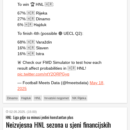
To win 🏆 HNL 🇭🇷:
67% 🇭🇷 Rijeka
27% 🇭🇷 Dinamo
6% 🇭🇷 Hajduk
To finish 4th (possible 🟢 UECL Q2):
68% 🇭🇷 Varaždin
16% 🇭🇷 Slaven
16% 🇭🇷 Istra
🚨 Check our FMD Simulator to test how each
result affect probabilities in 🇭🇷 HNL!
pic.twitter.com/ntY2QRPGyq
— Football Meets Data (@fmeetsdata)
May 18,
2025
Dinamo
Hajduk
HNL
hrvatski nogomet
NK Rijeka
02.05.2025. (15:00)
HNL: Liga gdje su minusi jedini konstantan plus
Neizvjesna HNL sezona u sjeni financijskih