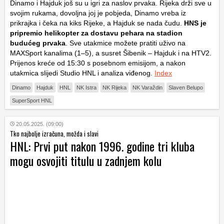
Dinamo i Hajduk još su u igri za naslov prvaka. Rijeka drži sve u
svojim rukama, dovoljna joj je pobjeda, Dinamo vreba iz
prikrajka i čeka na kiks Rijeke, a Hajduk se nada čudu.
HNS je
pripremio helikopter za dostavu pehara na stadion
budućeg prvaka
. Sve utakmice možete pratiti uživo na
MAXSport kanalima (1–5), a susret Šibenik – Hajduk i na HTV2.
Prijenos kreće od 15:30 s posebnom emisijom, a nakon
utakmica slijedi Studio HNL i analiza viđenog.
Index
Dinamo
Hajduk
HNL
NK Istra
NK Rijeka
NK Varaždin
Slaven Belupo
SuperSport HNL
20.05.2025. (09:00)
Tko najbolje izračuna, možda i slavi
HNL: Prvi put nakon 1996. godine tri kluba
mogu osvojiti titulu u zadnjem kolu