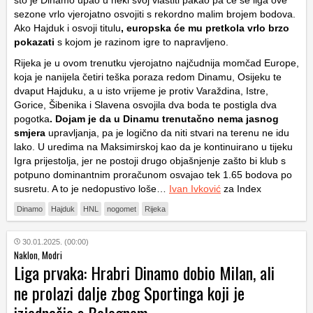
što je Dinamo upao u neki svoj vlastiti pakao pa će se liga ove
sezone vrlo vjerojatno osvojiti s rekordno malim brojem bodova.
Ako Hajduk i osvoji titulu
, europska će mu pretkola vrlo brzo
pokazati
s kojom je razinom igre to napravljeno.
Rijeka je u ovom trenutku vjerojatno najčudnija momčad Europe,
koja je nanijela četiri teška poraza redom Dinamu, Osijeku te
dvaput Hajduku, a u isto vrijeme je protiv Varaždina, Istre,
Gorice, Šibenika i Slavena osvojila dva boda te postigla dva
pogotka
. Dojam je da u Dinamu trenutačno nema jasnog
smjera
upravljanja, pa je logično da niti stvari na terenu ne idu
lako. U uredima na Maksimirskoj kao da je kontinuirano u tijeku
Igra prijestolja, jer ne postoji drugo objašnjenje zašto bi klub s
potpuno dominantnim proračunom osvajao tek 1.65 bodova po
susretu. A to je nedopustivo loše…
Ivan Ivković
za Index
Dinamo
Hajduk
HNL
nogomet
Rijeka
30.01.2025. (00:00)
Naklon, Modri
Liga prvaka: Hrabri Dinamo dobio Milan, ali
ne prolazi dalje zbog Sportinga koji je