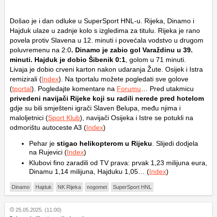
Došao je i dan odluke u SuperSport HNL-u. Rijeka, Dinamo i
Hajduk ulaze u zadnje kolo s izgledima za titulu. Rijeka je rano
povela protiv Slavena u 12. minuti i povećala vodstvo u drugom
poluvremenu na 2:0
. Dinamo je zabio gol Varaždinu u 39.
minuti. Hajduk je dobio Šibenik 0:1
, golom u 71 minuti.
Livaja je dobio crveni karton nakon udaranja Žute. Osijek i Istra
remizirali (
Index
). Na tportalu možete pogledati sve golove
(
tportal
). Pogledajte komentare na
Forumu
… Pred utakmicu
privedeni navijači Rijeke koji su radili nerede pred hotelom
gdje su bili smješteni igrači Slaven Belupa, među njima i
maloljetnici (
Sport Klub
), navijači Osijeka i Istre se potukli na
odmorištu autoceste A3 (
Index
)
Pehar je
stigao helikopterom u Rijeku
. Slijedi dodjela
na Rujevici (
Index
)
Klubovi fino zaradili od TV prava: prvak 1,23 milijuna eura,
Dinamu 1,14 milijuna, Hajduku 1,05… (
Index
)
Dinamo
Hajduk
NK Rijeka
nogomet
SuperSport HNL
25.05.2025. (11:00)