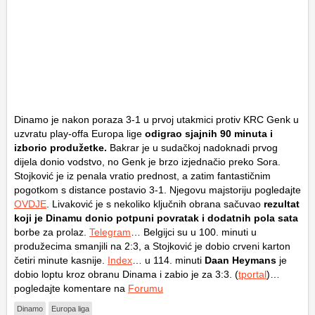
Dinamo je nakon poraza 3-1 u prvoj utakmici protiv KRC Genk u
uzvratu play-offa Europa lige
odigrao sjajnih 90 minuta i
izborio produžetke.
Bakrar je u sudačkoj nadoknadi prvog
dijela donio vodstvo, no Genk je brzo izjednačio preko Sora.
Stojković je iz penala vratio prednost, a zatim fantastičnim
pogotkom s distance postavio 3-1. Njegovu majstoriju pogledajte
OVDJE
. Livaković je s nekoliko ključnih obrana sačuvao
rezultat
koji je Dinamu donio potpuni povratak i dodatnih pola sata
borbe za prolaz.
Telegram
… Belgijci su u 100. minuti u
produžecima smanjili na 2:3, a Stojković je dobio crveni karton
četiri minute kasnije.
Index
… u 114. minuti
Daan Heymans
je
dobio loptu kroz obranu Dinama i zabio je za 3:3. (
tportal
)…
pogledajte komentare na
Forumu
Dinamo
Europa liga