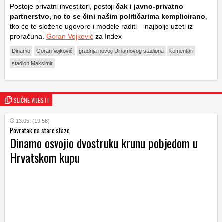
Postoje privatni investitori, postoji
čak i javno-privatno
partnerstvo, no to se čini našim političarima komplicirano
,
tko će te složene ugovore i modele raditi – najbolje uzeti iz
proračuna.
Goran Vojković
za Index
Dinamo
Goran Vojković
gradnja novog Dinamovog stadiona
komentari
stadion Maksimir
SLIČNE VIJESTI
13.05. (19:58)
Povratak na stare staze
Dinamo osvojio dvostruku krunu pobjedom u
Hrvatskom kupu