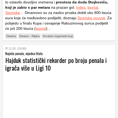
to ostavilo dovoljno vremena i
prostora da doda Stojkoviću,
koji je zabio s par metara
na prazan gol.
Index
,
tportal
,
Sportske
… Dinamovci su za naslov prvaka dobili oko 800 tisuća
eura koje će međusobno podijeliti, doznaju
Sportske novosti
. Za
pobjedu u finalu Kupa i osvajanje Rabuzinovog sunca podijelit
će još 200 tisuća (
tportal
)…
Dinamo
Dinamo - Rijeka
Hrvatski nogometni kup
11.03. (19:00)
Najviše penala, nijedna titula
Hajduk statistički rekorder po broju penala i
igrača više u Ligi 10