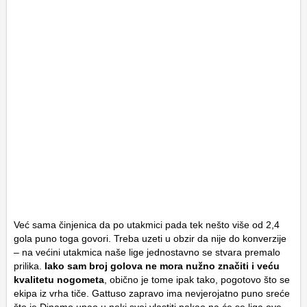
Već sama činjenica da po utakmici pada tek nešto više od 2,4
gola puno toga govori. Treba uzeti u obzir da nije do konverzije
– na većini utakmica naše lige jednostavno se stvara premalo
prilika.
Iako sam broj golova ne mora nužno značiti i veću
kvalitetu nogometa
, obično je tome ipak tako, pogotovo što se
ekipa iz vrha tiče. Gattuso zapravo ima nevjerojatno puno sreće