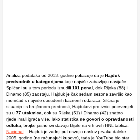
Analiza podataka od 2013. godine pokazuje da je
Hajduk
predvodnik u kategorijama
koje najviše zabavljaju navijače.
Splićani su u tom periodu iznudili
101 penal
, dok Rijeka (88) i
Dinamo (85) zaostaju. Hajduk je čak sedam sezona završio kao
momčad s najviše dosuđenih kaznenih udaraca. Slična je
situacija i s brojčanom prednosti; Hajdukovi protivnici pocrvenjeli
su u
77 utakmica
, dok su Rijeka (51) i Dinamo (42) znatno
rjeđe imali igrača više. Iako statistika
ne govori o opravdanosti
odluka
, brojke jasno svrstavaju Bijele na vrh ovih HNL tablica.
Nacional
… Hajduk je zadnji put osvojio naslov prvaka daleke
2005. godine (ne računajući kupove), tada je YouTube bio star