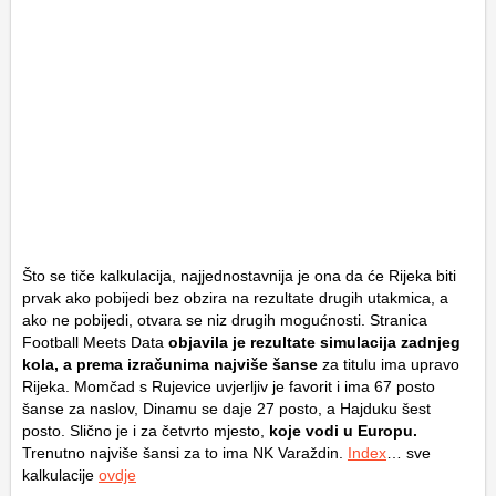
Što se tiče kalkulacija, najjednostavnija je ona da će Rijeka biti
prvak ako pobijedi bez obzira na rezultate drugih utakmica, a
ako ne pobijedi, otvara se niz drugih mogućnosti. Stranica
Football Meets Data
objavila je rezultate simulacija zadnjeg
kola, a prema izračunima najviše šanse
za titulu ima upravo
Rijeka. Momčad s Rujevice uvjerljiv je favorit i ima 67 posto
šanse za naslov, Dinamu se daje 27 posto, a Hajduku šest
posto. Slično je i za četvrto mjesto,
koje vodi u Europu.
Trenutno najviše šansi za to ima NK Varaždin.
Index
… sve
kalkulacije
ovdje