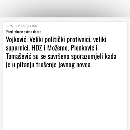
KATEGORIJE
25.02.2025. (14:00)
Pred izbore svima dobro
Vojković: Veliki politički protivnici, veliki
HRVATSKI
suparnici, HDZ i Možemo, Plenković i
WEB
Tomašević su se savršeno sporazumjeli kada
je u pitanju trošenje javnog novca