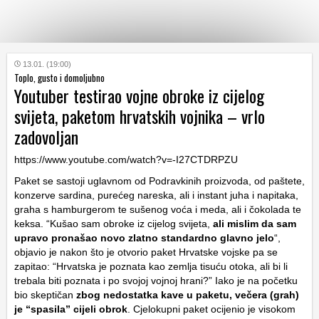
KATEGORIJE
13.01. (19:00)
Toplo, gusto i domoljubno
Youtuber testirao vojne obroke iz cijelog
HRVATSKI
svijeta, paketom hrvatskih vojnika – vrlo
WEB
zadovoljan
https://www.youtube.com/watch?v=-I27CTDRPZU
Paket se sastoji uglavnom od Podravkinih proizvoda, od paštete,
konzerve sardina, purećeg nareska, ali i instant juha i napitaka,
graha s hamburgerom te sušenog voća i meda, ali i čokolada te
keksa. “Kušao sam obroke iz cijelog svijeta,
ali mislim da sam
upravo pronašao novo zlatno standardno glavno jelo
“,
objavio je nakon što je otvorio paket Hrvatske vojske pa se
zapitao: “Hrvatska je poznata kao zemlja tisuću otoka, ali bi li
trebala biti poznata i po svojoj vojnoj hrani?” Iako je na početku
bio skeptičan
zbog nedostatka kave u paketu, večera (grah)
je “spasila” cijeli obrok
. Cjelokupni paket ocijenio je visokom