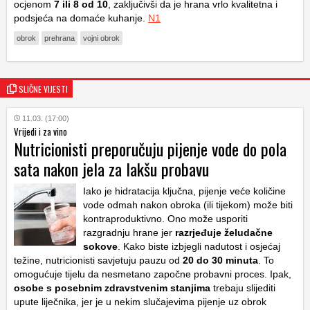
ocjenom
7 ili 8 od 10
, zaključivši da je hrana vrlo kvalitetna i
podsjeća na domaće kuhanje.
N1
obrok
prehrana
vojni obrok
SLIČNE VIJESTI
11.03. (17:00)
Vrijedi i za vino
Nutricionisti preporučuju pijenje vode do pola
sata nakon jela za lakšu probavu
Iako je hidratacija ključna, pijenje veće količine
vode odmah nakon obroka (ili tijekom) može biti
kontraproduktivno. Ono može usporiti
razgradnju hrane jer
razrjeđuje želudačne
sokove
. Kako biste izbjegli nadutost i osjećaj
težine, nutricionisti savjetuju pauzu od
20 do 30 minuta
. To
omogućuje tijelu da nesmetano započne probavni proces. Ipak,
osobe s posebnim zdravstvenim stanjima
trebaju slijediti
upute liječnika, jer je u nekim slučajevima pijenje uz obrok