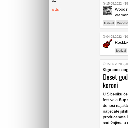
31
15.08.2022. (18
Woodsto
« Jul
vremena
festival
Woodst
04.08.2022. (10
RockLiv
festival
15.06.2020. (20
Blago animiranog
Deset god
koroni
U Šibeniku će
festivala
Supe
donosi najakt
natjecateljski
producenata i
sadržajima u