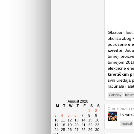
Glazbeni fest
okoliša zbog ko
potrošene
ele
izvedbi
. Jeda
turneji proiz
turnejom 2016
električne ene
kinetičkim p
svih uređaja p
računala i ala
Coldplay
festiva
August 2026
M
T
W
T
F
S
S
19.06.2023. (17
1
2
INmusic
3
4
5
6
7
8
9
10
11
12
13
14
15
16
festival
17
18
19
20
21
22
23
24
25
26
27
28
29
30