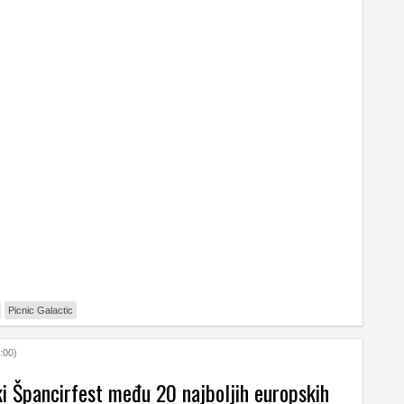
Picnic Galactic
:00)
ki Špancirfest među 20 najboljih europskih