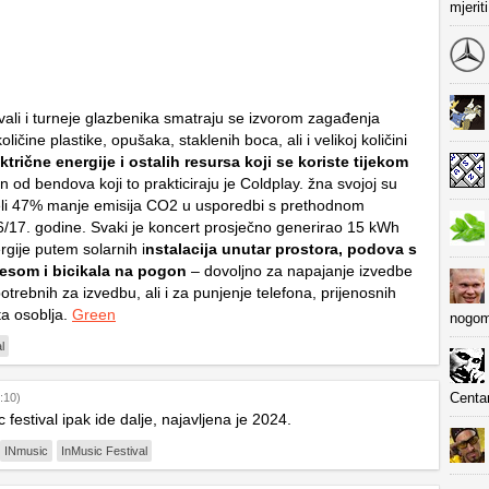
mjerit
ivali i turneje glazbenika smatraju se izvorom zagađenja
ličine plastike, opušaka, staklenih boca, ali i velikoj količini
ktrične energije i ostalih resursa koji se koriste tijekom
n od bendova koji to prakticiraju je Coldplay. žna svojoj su
veli 47% manje emisija CO2 u usporedbi s prethodnom
/17. godine. Svaki je koncert prosječno generirao 15 kWh
rgije putem solarnih i
nstalacija unutar prostora, podova s
lesom i bicikala na pogon
– dovoljno za napajanje izvedbe
otrebnih za izvedbu, ali i za punjenje telefona, prijenosnih
ta osoblja.
Green
nogom
l
Centa
:10)
 festival ipak ide dalje, najavljena je 2024.
INmusic
InMusic Festival