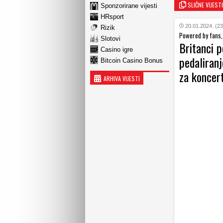
SLIČNE VIJESTI
Sponzorirane vijesti
HRsport
20.01.2024. (23
Rizik
Powered by fans,
Slotovi
Britanci p
Casino igre
pedaliran
Bitcoin Casino Bonus
za koncer
ARHIVA VIJESTI