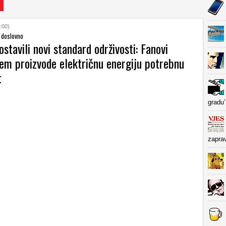
:00)
 doslovno
ostavili novi standard održivosti: Fanovi
jem proizvode električnu energiju potrebnu
t
gradu’
zapra