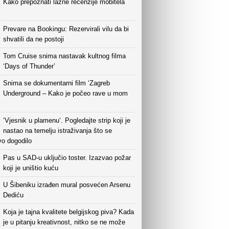
Kako prepoznati lažne recenzije mobitela
Prevare na Bookingu: Rezervirali vilu da bi
shvatili da ne postoji
Tom Cruise snima nastavak kultnog filma
‘Days of Thunder’
Snima se dokumentarni film ‘Zagreb
Underground – Kako je počeo rave u mom
‘Vjesnik u plamenu‘. Pogledajte strip koji je
nastao na temelju istraživanja što se
vo dogodilo
Pas u SAD-u uključio toster. Izazvao požar
koji je uništio kuću
U Šibeniku izrađen mural posvećen Arsenu
Dediću
Koja je tajna kvalitete belgijskog piva? Kada
je u pitanju kreativnost, nitko se ne može