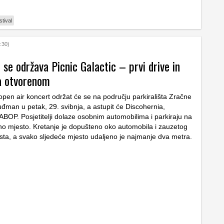
stival
:30)
se održava Picnic Galactic – prvi drive in
na otvorenom
open air koncert održat će se na području parkirališta Zračne
uđman u petak, 29. svibnja, a astupit će Discohernia,
ABOP. Posjetitelji dolaze osobnim automobilima i parkiraju na
o mjesto. Kretanje je dopušteno oko automobila i zauzetog
sta, a svako sljedeće mjesto udaljeno je najmanje dva metra.