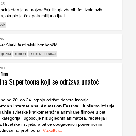
:35)
ck jedan je od najznačajnijih glazbenih festivala svih
, okupio je čak pola milijuna ljudi
ock
:07)
e: Slatki festivalski bonbončić
glazba
koncert
RockLive Festival
:00)
 filma
ina Supertoona koji se održava unatoč
 se od 20. do 24. srpnja održati deseto izdanje
rtoon International Animation Festival
. Jubilarno izdanje
ualnije svjetske kratkometražne animirane filmove u pet
h kategorija i ugošćuje niz uglednih animatora, redatelja i
z Hrvatske i svijeta, a bit će obogaćeno i posve novim
 odnosu na prethodna.
Vizkultura