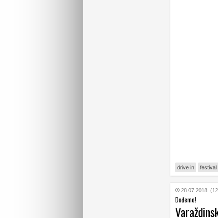
drive in
festival
28.07.2018. (12
Dođemo!
Varaždins