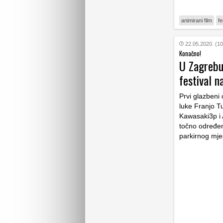
animirani film
fe
22.05.2020. (10
Konačno!
U Zagrebu 
festival 
Prvi glazbeni 
luke Franjo T
Kawasaki3p i 
točno određen
parkirnog mje