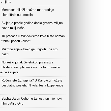
i s njima
Mercedes bilježi snažan rast prodaje
električnih automobila
Svijet je prošle godine dobio gotovo milijun
novih milijunaša
10 prečaca u Windowsima koje biste odmah
trebali početi koristiti
Mikrozelenje – kako ga uzgojiti i na što
paziti
Norveški junak Svjetskog prvenstva
Haaland već planira život na farmi nakon
etne karijere
Rođeni ste 10. srpnja? U Karlovcu možete
besplatno posjetiti Nikola Tesla Experience
r
Sacha Baron Cohen u tajnosti snimio novi
film o Aliju G-ju