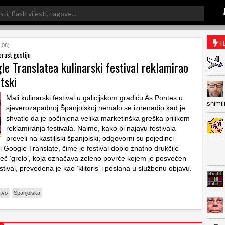
F
:08)
rast gostiju
e Translatea kulinarski festival reklamirao
tski
Mali kulinarski festival u galicijskom gradiću As Pontes u
snimil
sjeverozapadnoj Španjolskoj nemalo se iznenadio kad je
shvatio da je počinjena velika marketinška greška prilikom
reklamiranja festivala. Naime, kako bi najavu festivala
preveli na kastiljski španjolski, odgovorni su pojedinci
titi Google Translate, čime je festival dobio znatno drukčije
iječ ‘grelo’, koja označava zeleno povrće kojem je posvećen
stival, prevedena je kao ‘klitoris’ i poslana u službenu objavu.
stvo
Španjolska