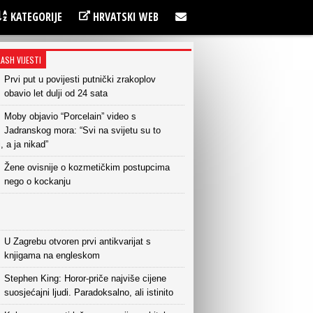
KATEGORIJE
HRVATSKI WEB
LASH VIJESTI
Prvi put u povijesti putnički zrakoplov
obavio let dulji od 24 sata
Moby objavio “Porcelain” video s
Jadranskog mora: “Svi na svijetu su to
i, a ja nikad”
Žene ovisnije o kozmetičkim postupcima
nego o kockanju
U Zagrebu otvoren prvi antikvarijat s
knjigama na engleskom
Stephen King: Horor-priče najviše cijene
suosjećajni ljudi. Paradoksalno, ali istinito