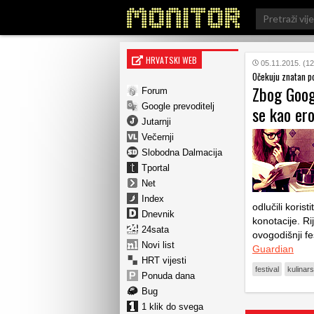
Search
for:
HRVATSKI WEB
05.11.2015. (12
Očekuju znatan po
Zbog Googl
Forum
Google prevoditelj
se kao ero
Jutarnji
Večernji
Slobodna Dalmacija
Tportal
Net
Index
odlučili koris
Dnevnik
konotacije. R
24sata
ovogodišnji fe
Novi list
Guardian
HRT vijesti
festival
kulinar
Ponuda dana
Bug
1 klik do svega