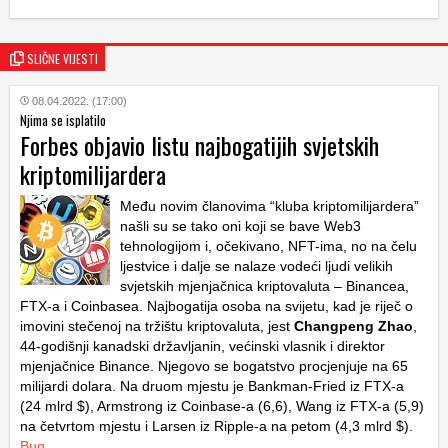
SLIČNE VIJESTI
08.04.2022. (17:00)
Njima se isplatilo
Forbes objavio listu najbogatijih svjetskih
kriptomilijardera
Među novim članovima “kluba kriptomilijardera”
našli su se tako oni koji se bave Web3
tehnologijom i, očekivano, NFT-ima, no na čelu
ljestvice i dalje se nalaze vodeći ljudi velikih
svjetskih mjenjačnica kriptovaluta – Binancea,
FTX-a i Coinbasea. Najbogatija osoba na svijetu, kad je riječ o
imovini stečenoj na tržištu kriptovaluta, jest
Changpeng Zhao
,
44-godišnji kanadski državljanin, većinski vlasnik i direktor
mjenjačnice Binance. Njegovo se bogatstvo procjenjuje na 65
milijardi dolara. Na druom mjestu je Bankman-Fried iz FTX-a
(24 mlrd $), Armstrong iz Coinbase-a (6,6), Wang iz FTX-a (5,9)
na četvrtom mjestu i Larsen iz Ripple-a na petom (4,3 mlrd $).
Bug