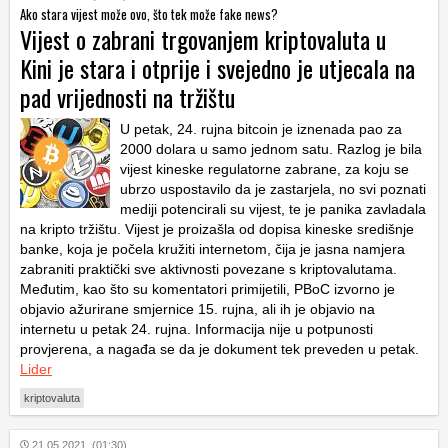
Ako stara vijest može ovo, što tek može fake news?
Vijest o zabrani trgovanjem kriptovaluta u
Kini je stara i otprije i svejedno je utjecala na
pad vrijednosti na tržištu
U petak, 24. rujna bitcoin je iznenada pao za
2000 dolara u samo jednom satu. Razlog je bila
vijest kineske regulatorne zabrane, za koju se
ubrzo uspostavilo da je zastarjela, no svi poznati
mediji potencirali su vijest, te je panika zavladala
na kripto tržištu. Vijest je proizašla od dopisa kineske središnje
banke, koja je počela kružiti internetom, čija je jasna namjera
zabraniti praktički sve aktivnosti povezane s kriptovalutama.
Međutim, kao što su komentatori primijetili, PBoC izvorno je
objavio ažurirane smjernice 15. rujna, ali ih je objavio na
internetu u petak 24. rujna. Informacija nije u potpunosti
provjerena, a nagađa se da je dokument tek preveden u petak.
Lider
kriptovaluta
21.05.2021. (01:30)