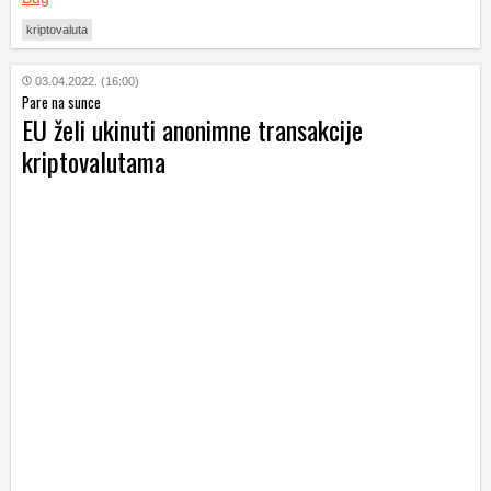
kriptovaluta
03.04.2022. (16:00)
Pare na sunce
EU želi ukinuti anonimne transakcije
kriptovalutama