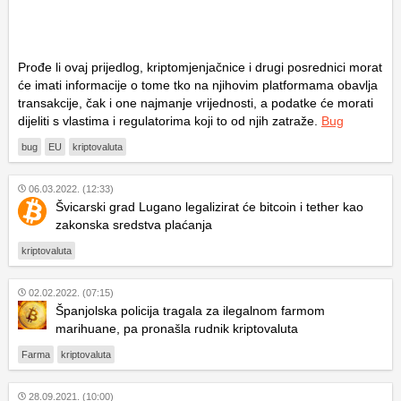
Prođe li ovaj prijedlog, kriptomjenjačnice i drugi posrednici morat
će imati informacije o tome tko na njihovim platformama obavlja
transakcije, čak i one najmanje vrijednosti, a podatke će morati
dijeliti s vlastima i regulatorima koji to od njih zatraže.
Bug
bug
EU
kriptovaluta
06.03.2022. (12:33)
Švicarski grad Lugano legalizirat će bitcoin i tether kao
zakonska sredstva plaćanja
kriptovaluta
02.02.2022. (07:15)
Španjolska policija tragala za ilegalnom farmom
marihuane, pa pronašla rudnik kriptovaluta
Farma
kriptovaluta
28.09.2021. (10:00)