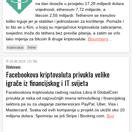
na dan doseže u prosjeku 17,28 milijardi dolara
vrijednosti, ethereum 7,72 milijarde, a
litecoin 2,55 milijardi. Tetherom se trenutno
toliko trguje jer je stabilan i jednostavan za korištenje. Pomaže i
to što se u Kini, u kojoj su mjenjačnice kriptovaluta zabranjene,
svejedno može do tethera bez previše pitanja, a zatim se vrlo
lako mijenja za bitcoin ili druge kriptovalute.
Bloomberg
…
kriptovaluta
Tether
16.06.2019. (11:30)
Očekivano
Facebookova kriptovaluta privukla velike
igrače iz financijskog i IT svijeta
Facebookova kriptovaluta radnog naziva Libra ili GlobalCoin
privukla je neka od najzvučnijih imena tehnološkog i financijskog
sektora pa su za ulaganje zainteresirani PayPal, Uber, Visa i
Mastercard. Svaka od ovih kompanija u projekt će uložiti oko 10
milijuna dolara. Spominju se još Stripe i Booking.com.
Bug