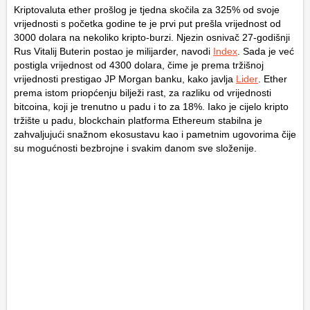
Kriptovaluta ether prošlog je tjedna skočila za 325% od svoje
vrijednosti s početka godine te je prvi put prešla vrijednost od
3000 dolara na nekoliko kripto-burzi. Njezin osnivač 27-godišnji
Rus Vitalij Buterin postao je milijarder, navodi
Index
. Sada je već
postigla vrijednost od 4300 dolara, čime je prema tržišnoj
vrijednosti prestigao JP Morgan banku, kako javlja
Lider
. Ether
prema istom priopćenju bilježi rast, za razliku od vrijednosti
bitcoina, koji je trenutno u padu i to za 18%. Iako je cijelo kripto
tržište u padu, blockchain platforma Ethereum stabilna je
zahvaljujući snažnom ekosustavu kao i pametnim ugovorima čije
su mogućnosti bezbrojne i svakim danom sve složenije.