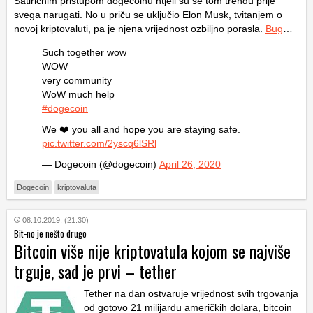
Satiričnim pristupom dogecoinu htjeli su se tom trendu prije
svega narugati. No u priču se uključio Elon Musk, tvitanjem o
novoj kriptovaluti, pa je njena vrijednost ozbiljno porasla.
Bug
…
Such together wow
WOW
very community
WoW much help
#dogecoin
We ❤️ you all and hope you are staying safe.
pic.twitter.com/2yscq6lSRl
— Dogecoin (@dogecoin)
April 26, 2020
Dogecoin
kriptovaluta
08.10.2019. (21:30)
Bit-no je nešto drugo
Bitcoin više nije kriptovatula kojom se najviše
trguje, sad je prvi – tether
Tether na dan ostvaruje vrijednost svih trgovanja
od gotovo 21 milijardu američkih dolara, bitcoin