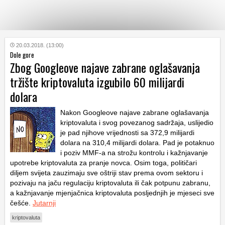
KATEGORIJE
20.03.2018. (13:00)
Dole gore
Zbog Googleove najave zabrane oglašavanja
HRVATSKI
tržište kriptovaluta izgubilo 60 milijardi
WEB
dolara
Nakon Googleove najave zabrane oglašavanja
kriptovaluta i svog povezanog sadržaja, uslijedio
je pad njihove vrijednosti sa 372,9 milijardi
dolara na 310,4 milijardi dolara. Pad je potaknuo
i poziv MMF-a na strožu kontrolu i kažnjavanje
upotrebe kriptovaluta za pranje novca. Osim toga, političari
diljem svijeta zauzimaju sve oštriji stav prema ovom sektoru i
pozivaju na jaču regulaciju kriptovaluta ili čak potpunu zabranu,
a kažnjavanje mjenjačnica kriptovaluta posljednjih je mjeseci sve
češće.
Jutarnji
kriptovaluta