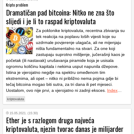
Kripto problem
Dramatičan pad bitcoina: Nitko ne zna što
slijedi i je li to raspad kriptovaluta
Za poklonike kriptovaluta, recentna zbivanja su
tek reakcija na poplavu loših vijesti koje su
uzdrmale povjerenje ulagača, ali ne mijenjaju
ništa fundamentalno na stvari. Za one koji
zastupaju suprotno mišljenje, jučerašnji kaos je
početak (ili nastavak) urušavanja piramide koja je usisala
ogromnu količinu kapitala i nekima usput napunila džepove.
Istina je vjerojatno negdje na spektru omeđenom tim
ekstremima, ali opet – nitko ni približno nema pojma gdje bi
tečaj bitcoina mogao biti sutra, za tri dana ili pet mjeseci.
Uostalom, ovo nije prvi, a vjerojatno ni zadnji eksces.
Index
…
kriptovaluta
15.05.2021. (15:30)
Ether je s razlogom druga najveća
kriptovaluta, njezin tvorac danas je milijarder