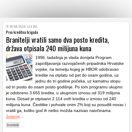
KATEGORIJE
30.08.2019. (13:30)
Prva kreditna brigada
Branitelji vratili samo dva posto kredita,
HRVATSKI
država otpisala 240 milijuna kuna
WEB
1996. tadašnja je vlada donijela Program
zapošljavanja razvojačenih pripadnika Hrvatske
vojske, na temelju kojeg je HBOR odobravao
kredite na otplatu od pet do osam godina, uz
jednu do tri godine počeka, uz kamatnu stopu
od tri posto do osam posto godišnje. Po tom programu ukupno
je odobreno 3.655 kredita, u ukupnom iznosu od 319 milijuna
kuna. Dosad je otpisano 2.114 ovih kredita u iznosu od 240
milijuna kuna. Čestitke i pohvale onim 2% koji su posudili novac i
vratili ga, koliko god ih netko možda nazivao naivčinama.
Jutarnji
…
branitelji