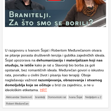
U razgovoru s Ivanom Šojat i Robertom Međurečanom otvara
se pitanje porasta društvenih tenzija i gubitka zajedničkih ideala.
Šojat upozorava na
dehumanizaciju i materijalizam koji nas
otuđuju, te ističe
kako je rat u Slavoniji bio borba za goli
opstanak, bez romantičnih ideala. Međurečan govori o iskustvu
rata, povratku u civilni život i pisanju kao terapiji. Oboje
naglašavaju važnost
razumijevanja, obrazovanja i stvarnog
domoljublja koje se očituje
u brizi za zajednicu, a ne u
ideološkim etiketama.
HRT
Aleksandar Stanković
branitelji
Domovinski rat
Ivana Šojat
Nedjeljom u 2
Robert Međurečan