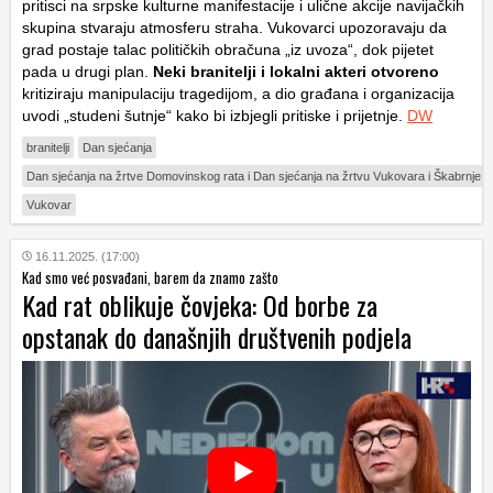
pritisci na srpske kulturne manifestacije i ulične akcije navijačkih
skupina stvaraju atmosferu straha. Vukovarci upozoravaju da
grad postaje talac političkih obračuna „iz uvoza“, dok pijetet
pada u drugi plan.
Neki branitelji i lokalni akteri otvoreno
kritiziraju manipulaciju tragedijom, a dio građana i organizacija
uvodi „studeni šutnje“ kako bi izbjegli pritiske i prijetnje.
DW
branitelji
Dan sjećanja
Dan sjećanja na žrtve Domovinskog rata i Dan sjećanja na žrtvu Vukovara i Škabrnje
Vukovar
16.11.2025. (17:00)
Kad smo već posvađani, barem da znamo zašto
Kad rat oblikuje čovjeka: Od borbe za
opstanak do današnjih društvenih podjela