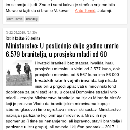
im se smijati ljudi. Znate i sami kakvo je strašno vrijeme bilo.
Morao si tajiti da si branio Vukovar” –
Ante Tomić
, Jutarnji.
Ante Tomić
branitelji
22.05.2019. (14:30)
Rat ih koštao 20 godina
Ministarstvo: U posljednje dvije godine umrlo
6.579 branitelja, u prosjeku mlađi od 60
Hrvatski branitelji bez statusa invalida imaju
prosječnu mirovinu u visini od 2.577 kuna, dok
prosječnu mirovinu od 5.567 kuna ima 56.000
hrvatskih ratnih vojnih invalida
koji nikada
nisu bili u prigodi uplaćivati u mirovinski fond
doprinose za puni staž jer su u obrani Domovine stradali vrlo
mladi – reagira Ministarstvo branitelja na izjavu Miranda Mrsića
koji je prozvao Vladu da braniteljskim mirovinama kupuje
izborne glasove i time ugrožava mirovinski sustav. Ministarstvo
nabraja i partizane koji primaju mirovine, a Mrsić ih nije
spomenuo (i time su nenamjerno, ali ispravno, stavili branitelje i
partizane u istu grupu), ali navode i ključan podatak – 2017. i