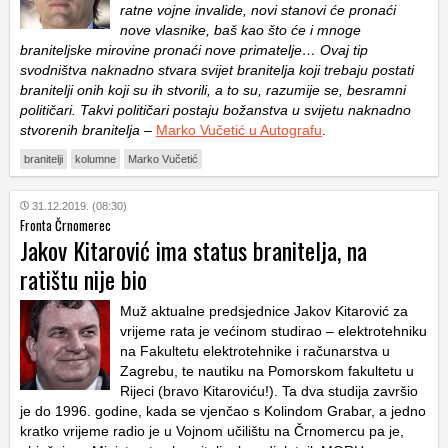
ratne vojne invalide, novi stanovi će pronaći
nove vlasnike, baš kao što će i mnoge
braniteljske mirovine pronaći nove primatelje… Ovaj tip
svodništva naknadno stvara svijet branitelja koji trebaju postati
branitelji onih koji su ih stvorili, a to su, razumije se, besramni
političari. Takvi političari postaju božanstva u svijetu naknadno
stvorenih branitelja
–
Marko Vučetić u Autografu
.
branitelji
kolumne
Marko Vučetić
31.12.2019. (08:30)
Fronta Črnomerec
Jakov Kitarović ima status branitelja, na
ratištu nije bio
Muž aktualne predsjednice Jakov Kitarović za
vrijeme rata je većinom studirao – elektrotehniku
na Fakultetu elektrotehnike i računarstva u
Zagrebu, te nautiku na Pomorskom fakultetu u
Rijeci (bravo Kitaroviću!). Ta dva studija završio
je do 1996. godine, kada se vjenčao s Kolindom Grabar, a jedno
kratko vrijeme radio je u Vojnom učilištu na Črnomercu pa je,