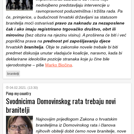
nedvojbeno predstavljaju intervencije u
ravnopravnost poduzetništva i tržišta rada. Pa
će, primjerice, u budućnosti hrvatski državljani sa statusom
branitelja moći ostvarivati
pravo za naknadu za nezaposlene
čak i ako imaju registrirano trgovačko društvo, obrt ili
mirovinu
(bez obzira na njezinu visinu). A proširena će biti i već
poprilična prava na
prednost pri zapošljavanju djece
hrvatskih
branitelja
. Obje te zakonske novele trebale bi biti
predmet diskusija unutar vladajuće koalicije, naravno, kada bi
deklarirane ideološke pozicije stranaka koje ju čine bile
vjerodostojne
– piše
Marko Biočina
.
branitelji
04.02.2021. (13:30)
Pimp my country
Svodnicima Domovinskog rata trebaju novi
branitelji
Najnovijim prijedlogom Zakona o hrvatskim
braniteljima iz Domovinskog rata i članova
njihovih obitelji dobit ćemo nove branitelje, nove