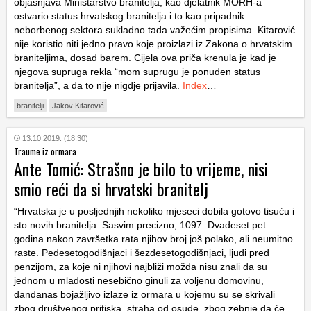
objašnjava Ministarstvo branitelja, kao djelatnik MORH-a
ostvario status hrvatskog branitelja i to kao pripadnik
neborbenog sektora sukladno tada važećim propisima. Kitarović
nije koristio niti jedno pravo koje proizlazi iz Zakona o hrvatskim
braniteljima, dosad barem. Cijela ova priča krenula je kad je
njegova supruga rekla “mom suprugu je ponuđen status
branitelja”, a da to nije nigdje prijavila.
Index
…
branitelji
Jakov Kitarović
13.10.2019. (18:30)
Traume iz ormara
Ante Tomić: Strašno je bilo to vrijeme, nisi
smio reći da si hrvatski branitelj
“Hrvatska je u posljednjih nekoliko mjeseci dobila gotovo tisuću i
sto novih branitelja. Sasvim precizno, 1097. Dvadeset pet
godina nakon završetka rata njihov broj još polako, ali neumitno
raste. Pedesetogodišnjaci i šezdesetogodišnjaci, ljudi pred
penzijom, za koje ni njihovi najbliži možda nisu znali da su
jednom u mladosti nesebično ginuli za voljenu domovinu,
dandanas bojažljivo izlaze iz ormara u kojemu su se skrivali
zbog društvenog pritiska, straha od osude, zbog zebnje da će