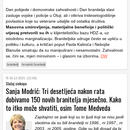
Dan pobjede i domovinske zahvalnosti i Dan branitelja slavi
zasluge vojske i policije u Oluji, ali i otkriva tridesetogodišnje
povlastice koje su veterane udaljile od ostatka društva.
Masovna umirovljenja, materijalne beneficije i politički
utjecaj pretvorili su ih
u klijentelističku bazu HDZ-a, uz
istodobnu marginalizaciju. Braniteljske udruge često se upliću u
politiku i kulturu, a kritičari poput Pavla Kalinića i Nebojše
Blanuše smatraju da su manipulirani i nesamostalni. Zahvalnost
se, čini se, mjeri mirovinom – i glasom na izborima.
DW
branitelji
hrvatski branitelji
16.12.2021. (21:00)
Slučaj sinkopa
Sanja Modrić: Tri desetljeća nakon rata
dobivamo 150 novih branitelja mjesečno. Kako
to itko može shvatiti, osim Tome Medveda
Zapitajmo se ipak koji su to ljudi koji se nisu javili
vlastima da su bili branitelji ni 1996., ni 1997., ni
2003., ni 2005. godine. Gdje su bili dosad da bi