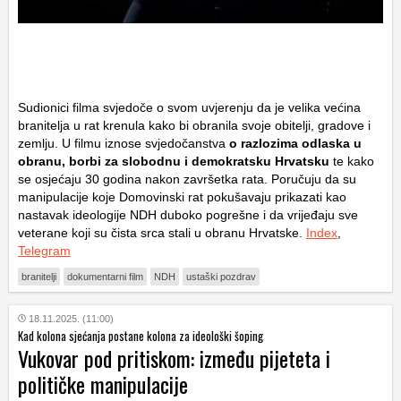
Sudionici filma svjedoče o svom uvjerenju da je velika većina
branitelja u rat krenula kako bi obranila svoje obitelji, gradove i
zemlju. U filmu iznose svjedočanstva
o razlozima odlaska u
obranu, borbi za slobodnu i demokratsku Hrvatsku
te kako
se osjećaju 30 godina nakon završetka rata. Poručuju da su
manipulacije koje Domovinski rat pokušavaju prikazati kao
nastavak ideologije NDH duboko pogrešne i da vrijeđaju sve
veterane koji su čista srca stali u obranu Hrvatske.
Index
,
Telegram
branitelji
dokumentarni film
NDH
ustaški pozdrav
18.11.2025. (11:00)
Kad kolona sjećanja postane kolona za ideološki šoping
Vukovar pod pritiskom: između pijeteta i
političke manipulacije