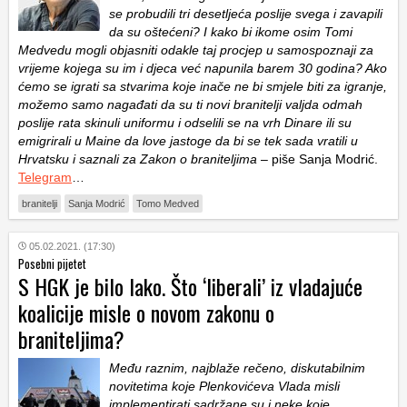
se probudili tri desetljeća poslije svega i zavapili
da su oštećeni? I kako bi ikome osim Tomi
Medvedu mogli objasniti odakle taj procjep u samospoznaji za
vrijeme kojega su im i djeca već napunila barem 30 godina? Ako
ćemo se igrati sa stvarima koje inače ne bi smjele biti za igranje,
možemo samo nagađati da su ti novi branitelji valjda odmah
poslije rata skinuli uniformu i odselili se na vrh Dinare ili su
emigrirali u Maine da love jastoge da bi se tek sada vratili u
Hrvatsku i saznali za Zakon o braniteljima
– piše Sanja Modrić.
Telegram
…
branitelji
Sanja Modrić
Tomo Medved
05.02.2021. (17:30)
Posebni pijetet
S HGK je bilo lako. Što ‘liberali’ iz vladajuće
koalicije misle o novom zakonu o
braniteljima?
Među raznim, najblaže rečeno, diskutabilnim
novitetima koje Plenkovićeva Vlada misli
implementirati sadržane su i neke koje