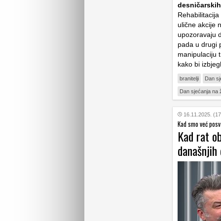
desničarskih
Rehabilitacija
ulične akcije 
upozoravaju da
pada u drugi 
manipulaciju t
kako bi izbjegl
branitelji
Dan sj
Dan sjećanja na 
16.11.2025. (17
Kad smo već posv
Kad rat o
današnjih 