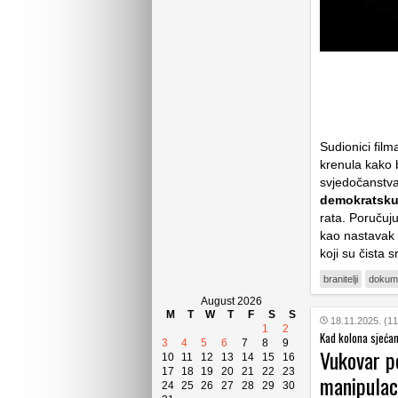
Sudionici film
krenula kako b
svjedočanstv
demokratsku
rata. Poručuj
kao nastavak 
koji su čista 
branitelji
dokume
August 2026
M
T
W
T
F
S
S
18.11.2025. (11
1
2
Kad kolona sjećan
3
4
5
6
7
8
9
Vukovar po
10
11
12
13
14
15
16
17
18
19
20
21
22
23
manipulac
24
25
26
27
28
29
30