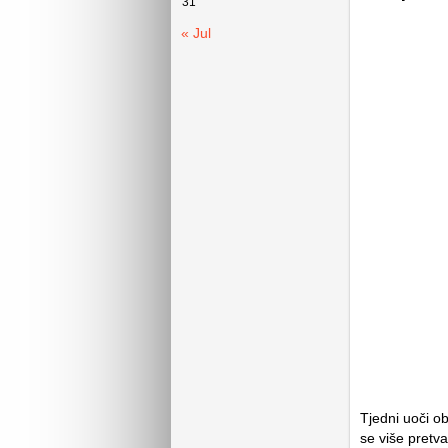
31
« Jul
Tjedni uoči o
se više pretva