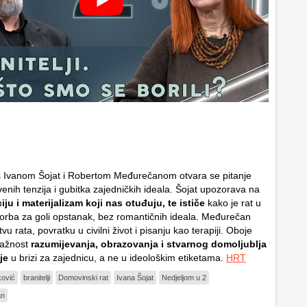
s Ivanom Šojat i Robertom Međurečanom otvara se pitanje
enih tenzija i gubitka zajedničkih ideala. Šojat upozorava na
u i materijalizam koji nas otuđuju, te ističe
kako je rat u
 borba za goli opstanak, bez romantičnih ideala. Međurečan
vu rata, povratku u civilni život i pisanju kao terapiji. Oboje
važnost
razumijevanja, obrazovanja i stvarnog domoljublja
je
u brizi za zajednicu, a ne u ideološkim etiketama.
HRT
ković
branitelji
Domovinski rat
Ivana Šojat
Nedjeljom u 2
an