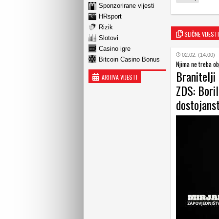
Sponzorirane vijesti
HRsport
Rizik
SLIČNE VIJESTI
Slotovi
Casino igre
02.02. (14:00)
Bitcoin Casino Bonus
Njima ne treba obj
Branitelji
ARHIVA VIJESTI
ZDS: Boril
dostojanst