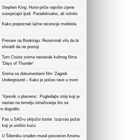
Stephen King: Horor-priče najviše cijene
suosjećajni ljudi. Paradoksalno, ali istinito
Kako prepoznati lažne recenzije mobitela
Prevare na Bookingu: Rezervirali vilu da bi
shvatili da ne postoji
Tom Cruise snima nastavak kultnog filma
‘Days of Thunder’
Snima se dokumentarni film ‘Zagreb
Underground – Kako je počeo rave u mom
‘Vjesnik u plamenu‘. Pogledajte strip koji je
nastao na temelju istraživanja što se
vo dogodilo
Pas u SAD-u uključio toster. Izazvao požar
koji je uništio kuću
U Šibeniku izrađen mural posvećen Arsenu