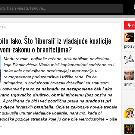
F
:30)
ilo lako. Što ‘liberali’ iz vladajuće koalicije
ovom zakonu o braniteljima?
proiz
Među raznim, najblaže rečeno, diskutabilnim novitetima
koje Plenkovićeva Vlada misli implementirati sadržane su i
neke koje nedvojbeno predstavljaju intervencije u
ravnopravnost poduzetništva i tržišta rada. Pa će,
primjerice, u budućnosti hrvatski državljani sa statusom
snimil
i ostvarivati
pravo za naknadu za nezaposlene
čak i ako
irano trgovačko društvo, obrt ili mirovinu
(bez obzira na
). A proširena će biti i već poprilična prava na
prednost pri
u djece
hrvatskih
branitelja
. Obje te zakonske novele trebale
t diskusija unutar vladajuće koalicije, naravno, kada bi
eološke pozicije stranaka koje ju čine bile vjerodostojne
– piše
a
.