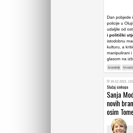
Dan pobjede i
policije u Oluj
udaljile od os
i politički ut
istodobnu marg
kulturu, a kri
manipulirani i
glasom na iz
branitelji
hrvatsk
16.12.2021. (21
Slučaj sinkopa
Sanja Mod
novih bran
osim Tom