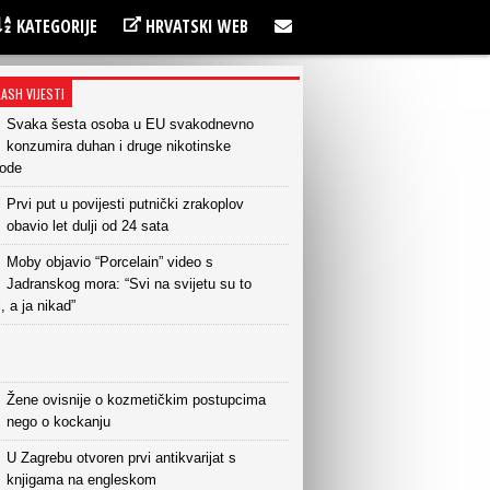
KATEGORIJE
HRVATSKI WEB
LASH VIJESTI
Svaka šesta osoba u EU svakodnevno
konzumira duhan i druge nikotinske
vode
Prvi put u povijesti putnički zrakoplov
obavio let dulji od 24 sata
Moby objavio “Porcelain” video s
Jadranskog mora: “Svi na svijetu su to
i, a ja nikad”
Žene ovisnije o kozmetičkim postupcima
nego o kockanju
U Zagrebu otvoren prvi antikvarijat s
knjigama na engleskom