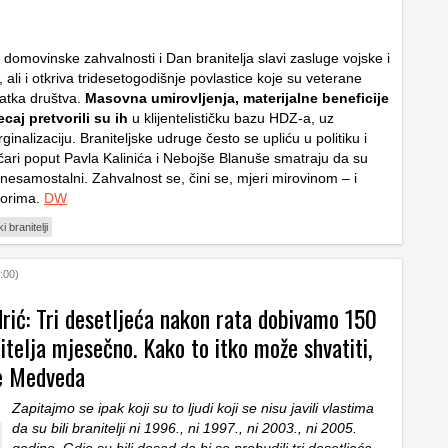
 domovinske zahvalnosti i Dan branitelja slavi zasluge vojske i
i, ali i otkriva tridesetogodišnje povlastice koje su veterane
tatka društva.
Masovna umirovljenja, materijalne beneficije
jecaj pretvorili su ih
u klijentelističku bazu HDZ-a, uz
inalizaciju. Braniteljske udruge često se upliću u politiku i
tičari poput Pavla Kalinića i Nebojše Blanuše smatraju da su
 nesamostalni. Zahvalnost se, čini se, mjeri mirovinom – i
borima.
DW
i branitelji
:00)
rić: Tri desetljeća nakon rata dobivamo 150
itelja mjesečno. Kako to itko može shvatiti,
e Medveda
Zapitajmo se ipak koji su to ljudi koji se nisu javili vlastima
da su bili branitelji ni 1996., ni 1997., ni 2003., ni 2005.