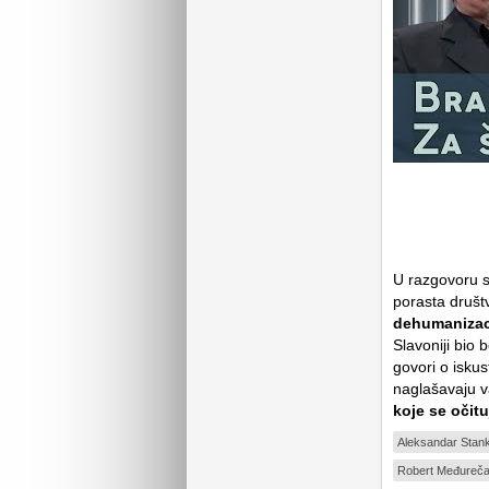
U razgovoru 
porasta društv
dehumanizacij
Slavoniji bio
govori o iskust
naglašavaju 
koje se očitu
Aleksandar Stan
Robert Međureč