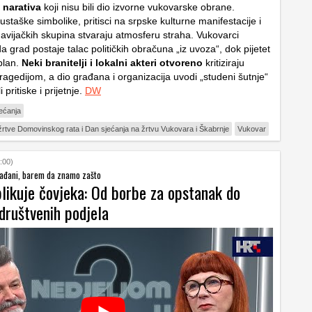
 narativa
koji nisu bili dio izvorne vukovarske obrane.
 ustaške simbolike, pritisci na srpske kulturne manifestacije i
navijačkih skupina stvaraju atmosferu straha. Vukovarci
 grad postaje talac političkih obračuna „iz uvoza“, dok pijetet
plan.
Neki branitelji i lokalni akteri otvoreno
kritiziraju
ragedijom, a dio građana i organizacija uvodi „studeni šutnje“
i pritiske i prijetnje.
DW
ećanja
žrtve Domovinskog rata i Dan sjećanja na žrtvu Vukovara i Škabrnje
Vukovar
:00)
ađani, barem da znamo zašto
blikuje čovjeka: Od borbe za opstanak do
društvenih podjela