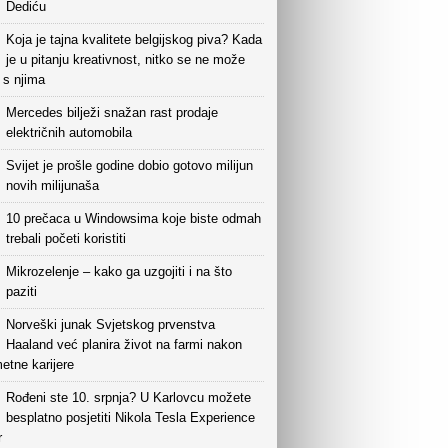
Dediću
Koja je tajna kvalitete belgijskog piva? Kada
je u pitanju kreativnost, nitko se ne može
i s njima
Mercedes bilježi snažan rast prodaje
električnih automobila
Svijet je prošle godine dobio gotovo milijun
novih milijunaša
10 prečaca u Windowsima koje biste odmah
trebali početi koristiti
Mikrozelenje – kako ga uzgojiti i na što
paziti
Norveški junak Svjetskog prvenstva
Haaland već planira život na farmi nakon
etne karijere
Rođeni ste 10. srpnja? U Karlovcu možete
besplatno posjetiti Nikola Tesla Experience
r