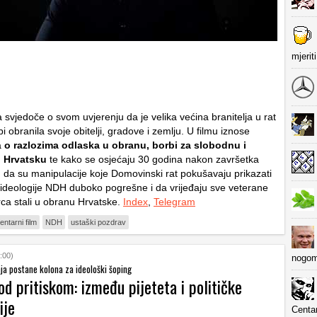
mjerit
a svjedoče o svom uvjerenju da je velika većina branitelja u rat
i obranila svoje obitelji, gradove i zemlju. U filmu iznose
a
o razlozima odlaska u obranu, borbi za slobodnu i
 Hrvatsku
te kako se osjećaju 30 godina nakon završetka
u da su manipulacije koje Domovinski rat pokušavaju prikazati
ideologije NDH duboko pogrešne i da vrijeđaju sve veterane
srca stali u obranu Hrvatske.
Index
,
Telegram
ntarni film
NDH
ustaški pozdrav
:00)
nogom
ja postane kolona za ideološki šoping
d pritiskom: između pijeteta i političke
ije
Centa