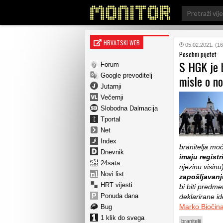
Search
for:
HRVATSKI WEB
05.02.2021. (16
Posebni pijetet
S HGK je b
Forum
Google prevoditelj
misle o n
Jutarnji
Večernji
Slobodna Dalmacija
Tportal
Net
Index
branitelja moć
Dnevnik
imaju registr
24sata
njezinu visinu
Novi list
zapošljavanj
HRT vijesti
bi biti predme
Ponuda dana
deklarirane id
Marko Biočin
Bug
1 klik do svega
branitelji