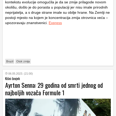
kontekstu evolucije omogućila je da se zmije prilagode novom
okolišu, došlo je do porasta u populaciji jer nisu imale prirodnih
neprijatelja, a s druge strane imale su obilje hrane. Na Zemlji ne
postoji mjesto na kojem je koncentracija zmija otrovnica veća –
upozoravaju znanstvenici.
Express
Brazil
Otok zmija
06.05.2023. (21:00)
Kišni čovjek
Ayrton Senna: 29 godina od smrti jednog od
najboljih vozača Formule 1