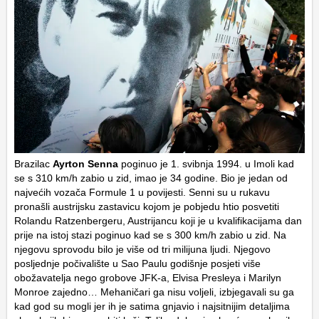
Brazilac
Ayrton Senna
poginuo je 1. svibnja 1994. u Imoli kad
se s 310 km/h zabio u zid, imao je 34 godine. Bio je jedan od
najvećih vozača Formule 1 u povijesti. Senni su u rukavu
pronašli austrijsku zastavicu kojom je pobjedu htio posvetiti
Rolandu Ratzenbergeru, Austrijancu koji je u kvalifikacijama dan
prije na istoj stazi poginuo kad se s 300 km/h zabio u zid. Na
njegovu sprovodu bilo je više od tri milijuna ljudi. Njegovo
posljednje počivalište u Sao Paulu godišnje posjeti više
obožavatelja nego grobove JFK-a, Elvisa Presleya i Marilyn
Monroe zajedno… Mehaničari ga nisu voljeli, izbjegavali su ga
kad god su mogli jer ih je satima gnjavio i najsitnijim detaljima