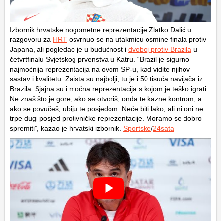
Izbornik hrvatske nogometne reprezentacije Zlatko Dalić u
razgovoru za
HRT
osvrnuo se na utakmicu osmine finala protiv
Japana, ali pogledao je u budućnost i
dvoboj protiv Brazila
u
četvrtfinalu Svjetskog prvenstva u Katru. “Brazil je sigurno
najmoćnija reprezentacija na ovom SP-u, kad vidite njihov
sastav i kvalitetu. Zaista su najbolji, tu je i 50 tisuća navijača iz
Brazila. Sjajna su i moćna reprezentacija s kojom je teško igrati.
Ne znaš što je gore, ako se otvoriš, onda te kazne kontrom, a
ako se povučeš, ubiju te posjedom. Neće biti lako, ali ni oni ne
trpe dugi posjed protivničke reprezentacije. Moramo se dobro
spremiti”, kazao je hrvatski izbornik.
Sportske
/
24sata