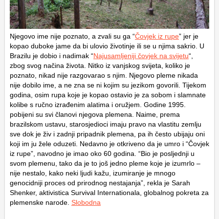
Njegovo ime nije poznato, a zvali su ga “
Čovjek iz rupe
” jer je
kopao duboke jame da bi ulovio životinje ili se u njima sakrio. U
Brazilu je dobio i nadimak “
Najusamljeniji čovjek na svijetu
“,
zbog svog načina života. Nitko iz vanjskog svijeta, koliko je
poznato, nikad nije razgovarao s njim. Njegovo pleme nikada
nije dobilo ime, a ne zna se ni kojim su jezikom govorili. Tijekom
godina, osim rupa koje je kopao ostavio je za sobom i slamnate
kolibe s ručno izrađenim alatima i oružjem. Godine 1995.
pobijeni su svi članovi njegova plemena. Naime, prema
brazilskom ustavu, starosjedioci imaju pravo na vlastitu zemlju
sve dok je živ i zadnji pripadnik plemena, pa ih često ubijaju oni
koji im ju žele oduzeti. Nedavno je otkriveno da je umro i “Čovjek
iz rupe”, navodno je imao oko 60 godina. “Bio je posljednji u
svom plemenu, tako da je to još jedno pleme koje je izumrlo –
nije nestalo, kako neki ljudi kažu, izumiranje je mnogo
genocidniji proces od prirodnog nestajanja”, rekla je Sarah
Shenker, aktivistica Survival Internationala, globalnog pokreta za
plemenske narode.
Slobodna