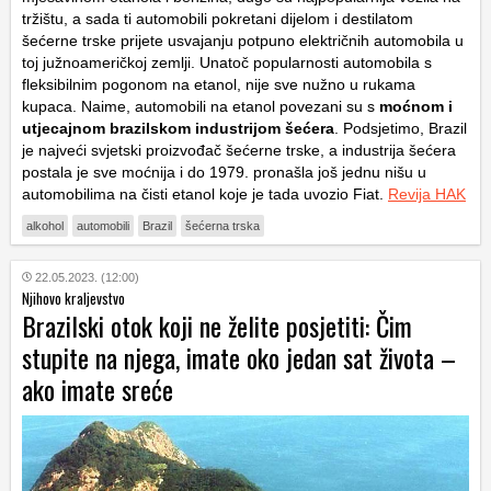
tržištu, a sada ti automobili pokretani dijelom i destilatom
šećerne trske prijete usvajanju potpuno električnih automobila u
toj južnoameričkoj zemlji. Unatoč popularnosti automobila s
fleksibilnim pogonom na etanol, nije sve nužno u rukama
kupaca. Naime, automobili na etanol povezani su s
moćnom i
utjecajnom brazilskom industrijom šećera
. Podsjetimo, Brazil
je najveći svjetski proizvođač šećerne trske, a industrija šećera
postala je sve moćnija i do 1979. pronašla još jednu nišu u
automobilima na čisti etanol koje je tada uvozio Fiat.
Revija HAK
alkohol
automobili
Brazil
šećerna trska
22.05.2023. (12:00)
Njihovo kraljevstvo
Brazilski otok koji ne želite posjetiti: Čim
stupite na njega, imate oko jedan sat života –
ako imate sreće