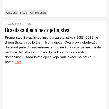
Amazona
Brazil
Jair Bolsonaro
24.07.2019. (15:30)
Brazilska djeca bez djetinjstva
Prema studiji brazilskog instituta za statistiku (IBGE) 2015. je
diljem Brazila radilo 2,7 milijuna djece. Ova brojka obuhvaća
djecu od pete do sedamnaeste godine koja rade za neku vrstu
nadnice. No ako se ubroje i djeca koja moraju raditi i u
domaćinstvu, tada kvota djece koja rade skače na preko 50
posto.
DW