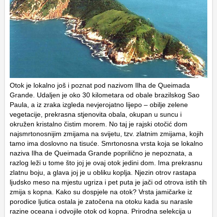
Otok je lokalno još i poznat pod nazivom Ilha de Queimada
Grande. Udaljen je oko 30 kilometara od obale brazilskog Sao
Paula, a iz zraka izgleda nevjerojatno lijepo – obilje zelene
vegetacije, prekrasna stjenovita obala, okupan u suncu i
okružen kristalno čistim morem. No taj je rajski otočić dom
najsmrtonosnijim zmijama na svijetu, tzv. zlatnim zmijama, kojih
tamo ima doslovno na tisuće. Smrtonosna vrsta koja se lokalno
naziva Ilha de Queimada Grande poprilično je nepoznata, a
razlog leži u tome što joj je ovaj otok jedini dom. Ima prekrasnu
zlatnu boju, a glava joj je u obliku koplja. Njezin otrov rastapa
ljudsko meso na mjestu ugriza i pet puta je jači od otrova istih tih
zmija s kopna. Kako su dospjele na otok? Vrsta jamičarke iz
porodice ljutica ostala je zatočena na otoku kada su narasle
razine oceana i odvojile otok od kopna. Prirodna selekcija u