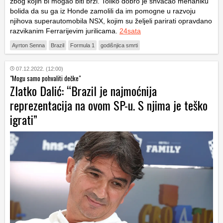
zbog kojih bi mogao biti brži. Toliko dobro je shvaćao mehaniku
bolida da su ga iz Honde zamolili da im pomogne u razvoju
njihova superautomobila NSX, kojim su željeli parirati opravdano
razvikanim Ferrarijevim jurilicama.
24sata
Ayrton Senna
Brazil
Formula 1
godišnjica smrti
07.12.2022. (12:00)
"Mogu samo pohvaliti dečke"
Zlatko Dalić: “Brazil je najmoćnija
reprezentacija na ovom SP-u. S njima je teško
igrati”