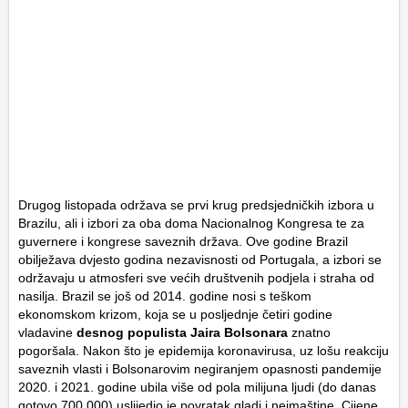
Drugog listopada održava se prvi krug predsjedničkih izbora u
Brazilu, ali i izbori za oba doma Nacionalnog Kongresa te za
guvernere i kongrese saveznih država. Ove godine Brazil
obilježava dvjesto godina nezavisnosti od Portugala, a izbori se
održavaju u atmosferi sve većih društvenih podjela i straha od
nasilja. Brazil se još od 2014. godine nosi s teškom
ekonomskom krizom, koja se u posljednje četiri godine
vladavine
desnog populista Jaira Bolsonara
znatno
pogoršala. Nakon što je epidemija koronavirusa, uz lošu reakciju
saveznih vlasti i Bolsonarovim negiranjem opasnosti pandemije
2020. i 2021. godine ubila više od pola milijuna ljudi (do danas
gotovo 700.000) uslijedio je povratak gladi i neimaštine. Cijene