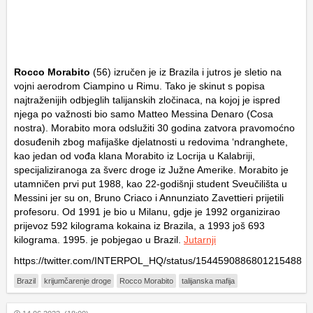
Rocco Morabito
(56) izručen je iz Brazila i jutros je sletio na
vojni aerodrom Ciampino u Rimu. Tako je skinut s popisa
najtraženijih odbjeglih talijanskih zločinaca, na kojoj je ispred
njega po važnosti bio samo Matteo Messina Denaro (Cosa
nostra). Morabito mora odslužiti 30 godina zatvora pravomoćno
dosuđenih zbog mafijaške djelatnosti u redovima ‘ndranghete,
kao jedan od vođa klana Morabito iz Locrija u Kalabriji,
specijaliziranoga za šverc droge iz Južne Amerike. Morabito je
utamničen prvi put 1988, kao 22-godišnji student Sveučilišta u
Messini jer su on, Bruno Criaco i Annunziato Zavettieri prijetili
profesoru. Od 1991 je bio u Milanu, gdje je 1992 organizirao
prijevoz 592 kilograma kokaina iz Brazila, a 1993 još 693
kilograma. 1995. je pobjegao u Brazil.
Jutarnji
https://twitter.com/INTERPOL_HQ/status/1544590886801215488
Brazil
krijumčarenje droge
Rocco Morabito
talijanska mafija