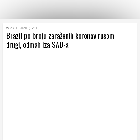
KATEGORIJE
23.05.2020. (12:00)
Brazil po broju zaraženih koronavirusom
drugi, odmah iza SAD-a
HRVATSKI
WEB