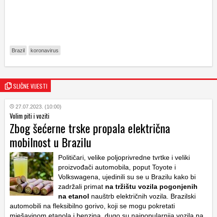
Brazil
koronavirus
SLIČNE VIJESTI
27.07.2023. (10:00)
Volim piti i voziti
Zbog šećerne trske propala električna
mobilnost u Brazilu
Političari, velike poljoprivredne tvrtke i veliki
proizvođači automobila, poput Toyote i
Volkswagena, ujedinili su se u Brazilu kako bi
zadržali primat
na tržištu vozila pogonjenih
na etanol
nauštrb električnih vozila. Brazilski
automobili na fleksibilno gorivo, koji se mogu pokretati
mješavinom etanola i benzina, dugo su najpopularnija vozila na