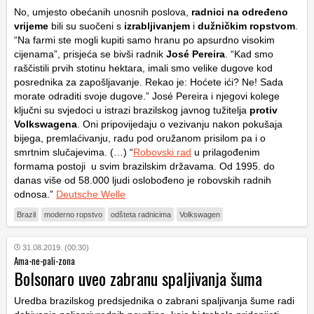
No, umjesto obećanih unosnih poslova,
radnici na određeno
vrijeme
bili su suočeni s
izrabljivanjem
i
dužničkim ropstvom
.
“Na farmi ste mogli kupiti samo hranu po apsurdno visokim
cijenama”, prisjeća se bivši radnik
José Pereira
. “Kad smo
raščistili prvih stotinu hektara, imali smo velike dugove kod
posrednika za zapošljavanje. Rekao je: Hoćete ići? Ne! Sada
morate odraditi svoje dugove.” José Pereira i njegovi kolege
ključni su svjedoci u istrazi brazilskog javnog tužitelja
protiv
Volkswagena
. Oni pripovijedaju o vezivanju nakon pokušaja
bijega, premlaćivanju, radu pod oružanom prisilom pa i o
smrtnim slučajevima. (…) “
Robovski rad
u prilagođenim
formama postoji u svim brazilskim državama. Od 1995. do
danas više od 58.000 ljudi oslobođeno je robovskih radnih
odnosa.”
Deutsche Welle
Brazil
moderno ropstvo
odšteta radnicima
Volkswagen
31.08.2019. (00:30)
Ama-ne-pali-zona
Bolsonaro uveo zabranu spaljivanja šuma
Uredba brazilskog predsjednika o zabrani spaljivanja šume radi