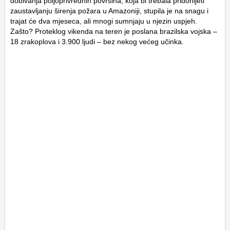
dobivanja poljoprivrednih površina, koja bi trebala pridonijeti
zaustavljanju širenja požara u Amazoniji, stupila je na snagu i
trajat će dva mjeseca, ali mnogi sumnjaju u njezin uspjeh.
Zašto? Proteklog vikenda na teren je poslana brazilska vojska –
18 zrakoplova i 3.900 ljudi – bez nekog većeg učinka.