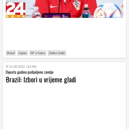
Brazil
Japan
SP u Katru
Zlatko Dalić
11.09.2022. (22:00)
Dvjesto godina podijeljene zemlje
Brazil: Izbori u vrijeme gladi