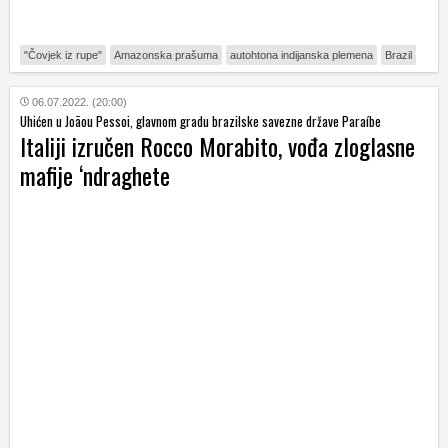
"Čovjek iz rupe"
Amazonska prašuma
autohtona indijanska plemena
Brazil
06.07.2022. (20:00)
Uhićen u Joãou Pessoi, glavnom gradu brazilske savezne države Paraíbe
Italiji izručen Rocco Morabito, vođa zloglasne
mafije ‘ndraghete