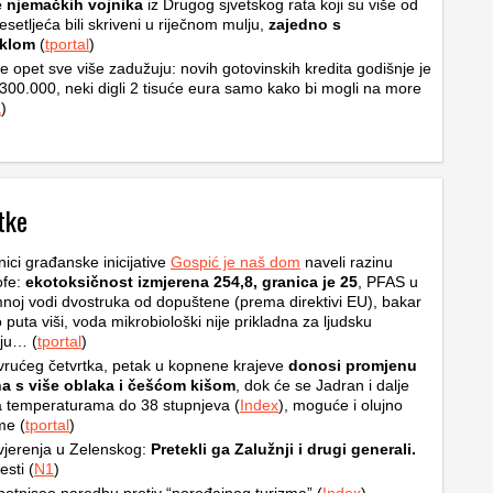
e njemačkih vojnika
iz Drugog sjvetskog rata koji su više od
setljeća bili skriveni u riječnom mulju,
zajedno s
klom
(
tportal
)
se opet sve više zadužuju: novih gotovinskih kredita godišnje je
300.000, neki digli 2 tisuće eura samo kako bi mogli na more
a
)
tke
nici građanske inicijative
Gospić je naš dom
naveli razinu
ofe:
ekotoksičnost izmjerena 254,8, granica je 25
, PFAS u
oj vodi dvostruka od dopuštene (prema direktivi EU), bakar
o puta viši, voda mikrobiološki nije prikladna za ljudsku
ju… (
tportal
)
rućeg četvrtka, petak u kopnene krajeve
donosi promjenu
a s više oblaka i češćom kišom
, dok će se Jadran i dalje
na temperaturama do 38 stupnjeva (
Index
), moguće i olujno
me (
tportal
)
jerenja u Zelenskog:
Pretekli ga Zalužnji i drugi generali.
esti (
N1
)