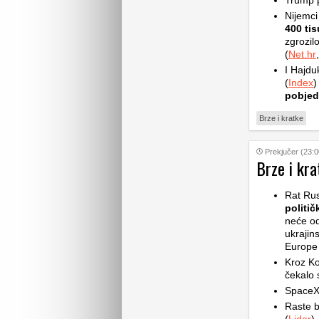
Trump p
Nijemci
400 ti
zgrozilo
(
Net.hr
,
I Hajdu
(
Index
)
pobjed
Brze i kratke
Prekjučer (23:0
Brze i kra
Rat Rus
politič
neće od
ukrajin
Europe d
Kroz Ko
čekalo s
SpaceX 
Raste b