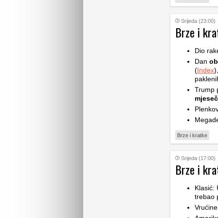
Srijeda (23:00)
Brze i kra
Dio rak
Dan
ob
(
Index
)
pakleni
Trump p
mjese
Plenkov
Megade
Brze i kratke
Srijeda (17:00)
Brze i kra
Klasić:
trebao 
Vrućine