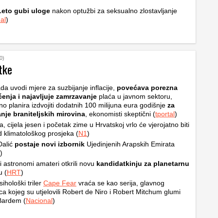
Leto gubi uloge
nakon optužbi za seksualno zlostavljanje
al
)
0)
tke
da uvodi mjere za suzbijanje inflacije,
povećava porezna
ćenja i najavljuje zamrzavanje
plaća u javnom sektoru,
no planira izdvojiti dodatnih 100 milijuna eura godišnje
za
nje braniteljskih mirovina
, ekonomisti skeptični (
tportal
)
ta, cijela jesen i početak zime u Hrvatskoj vrlo će vjerojatno biti
od klimatološkog prosjeka (
N1
)
Dalić
postaje novi izbornik
Ujedinjenih Arapskih Emirata
)
i astronomi amateri otkrili novu
kandidatkinju za planetarnu
u (
HRT
)
sihološki triler
Cape Fear
vraća se kao serija, glavnog
ca kojeg su utjelovili Robert de Niro i Robert Mitchum glumi
Bardem (
Nacional
)