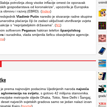
Slabija potrošnja zbog visoke inflacije omest će oporavak
snimil
ijskih gospodarstava od koronakrize”, upozorila je Europska
a obnovu i razvoj (EBRD). (
Index
)
redsjednik
Vladimir Putin
naredio je stvaranje radne skupine
narodna plaćanja čiji će zadaci uključivati ​​utvrđivanje uvjeta
sakcije s “neprijateljskim državama”. (
N1
)
skim softverom
Pegasus
hakiran telefon
španjolskog
era
i suradnika, vlada smijenila šeficu obavještajne agencije.
dna
)
tke
 je prema najnovijim podacima Ujedinjenih naroda
najveća
 aglomeracija na svijetu
, s gotovo 42 milijuna stanovnika.
gradu’
onezijske metropole slijede Dhaka, Tokio, New Delhi i Šangaj,
deset najvećih svjetskih gradova samo se jedan nalazi izvan
gipatski Kairo (
tportal
)