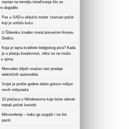
nastao na temelju istraživanja što se
vo dogodilo
Pas u SAD-u uključio toster. Izazvao požar
koji je uništio kuću
U Šibeniku izrađen mural posvećen Arsenu
Dediću
Koja je tajna kvalitete belgijskog piva? Kada
je u pitanju kreativnost, nitko se ne može
i s njima
Mercedes bilježi snažan rast prodaje
električnih automobila
Svijet je prošle godine dobio gotovo milijun
novih milijunaša
10 prečaca u Windowsima koje biste odmah
trebali početi koristiti
Mikrozelenje – kako ga uzgojiti i na što
paziti