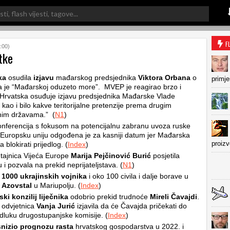
F
:00)
tke
ka
osudila
izjavu
mađarskog predsjednika
Viktora Orbana
o
primje
 je “Mađarskoj oduzeto more”. MVEP je reagirao brzo i
“Hrvatska osuđuje izjavu predsjednika Mađarske Vlade
kao i bilo kakve teritorijalne pretenzije prema drugim
nim državama.” (
N1
)
nferencija s fokusom na potencijalnu zabranu uvoza ruske
 Europsku uniju odgođena je za kasniji datum jer Mađarska
proiz
a blokirati prijedlog. (
Index
)
tajnica Vijeća Europe
Marija Pejčinović Burić
posjetila
 i pozvala na prekid neprijateljstava. (
N1
)
d
1000 ukrajinskih vojnika
i oko 100 civila i dalje borave u
i
Azovstal
u Mariupolju. (
Index
)
ki konzilij liječnika
odobrio prekid trudnoće
Mireli Čavajdi
.
 odvjetnica
Vanja Jurić
izjavila da će Čavajda pričekati do
dluku drugostupanjske komisije. (
Index
)
snizio
prognozu rasta
hrvatskog gospodarstva u 2022. i