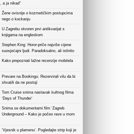
i, a ja nikad”
Žene ovisnije o kozmetičkim postupcima
nego o kockanju
U Zagrebu otvoren prvi antikvarijat s
knjigama na engleskom
Stephen King: Horor-priče najviše cijene
suosjećajni ljudi. Paradoksalno, ali istinito
Kako prepoznati lažne recenzije mobitela
Prevare na Bookingu: Rezervirali vilu da bi
shvatili da ne postoji
Tom Cruise snima nastavak kultnog filma
‘Days of Thunder’
Snima se dokumentarni film ‘Zagreb
Underground – Kako je počeo rave u mom
‘Vjesnik u plamenu‘. Pogledajte strip koji je