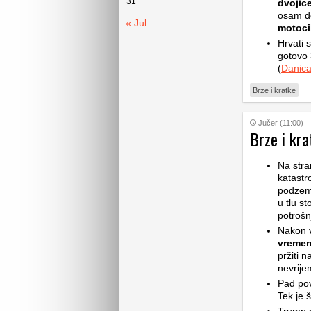
31
dvojic
osam de
« Jul
motoci
Hrvati 
gotovo 
(
Danic
Brze i kratke
Jučer (11:00)
Brze i kra
Na stra
katastr
podzemn
u tlu st
potrošn
Nakon v
vremen
pržiti 
nevrije
Pad pov
Tek je š