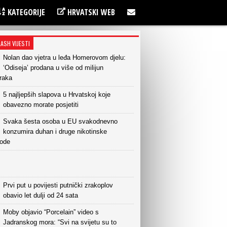
KATEGORIJE
HRVATSKI WEB
LASH VIJESTI
Nolan dao vjetra u leđa Homerovom djelu:
‘Odiseja’ prodana u više od milijun
raka
5 najljepših slapova u Hrvatskoj koje
obavezno morate posjetiti
Svaka šesta osoba u EU svakodnevno
konzumira duhan i druge nikotinske
vode
Prvi put u povijesti putnički zrakoplov
obavio let dulji od 24 sata
Moby objavio “Porcelain” video s
Jadranskog mora: “Svi na svijetu su to