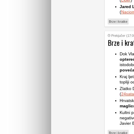
(
Lider
)
Jared 
(
Nacion
Brze i kratke
Prekjučer (17:0
Brze i kra
Dok Vla
optere
istodob
poveća
Kraj lje
topliji 
Zlatko 
(
24sata
Hrvatsk
maglic
Kultni p
negativ
Javier 
Brze i kratke