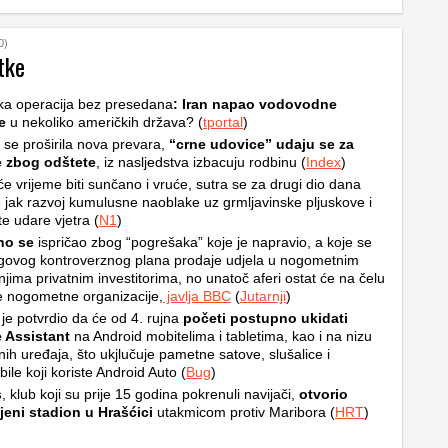
0)
tke
ka operacija bez presedana
: Iran napao vodovodne
e
u nekoliko američkih država? (
tportal
)
i se proširila nova prevara,
“crne udovice” udaju se za
e zbog odštete
, iz nasljedstva izbacuju rodbinu (
Index
)
e vrijeme biti sunčano i vruće, sutra se za drugi dio dana
 jak razvoj kumulusne naoblake uz grmljavinske pljuskove i
e udare vjetra (
N1
)
ino se
ispričao zbog “pogrešaka” koje je napravio, a koje se
egovog kontroverznog plana prodaje udjela u nogometnim
njima privatnim investitorima, no unatoč aferi ostat će na čelu
e nogometne organizacije,
javlja BBC
(
Jutarnji
)
je potvrdio da će od 4. rujna
početi postupno ukidati
 Assistant
na Android mobitelima i tabletima, kao i na nizu
ih uređaja, što ukjlučuje pametne satove, slušalice i
ile koji koriste Android Auto (
Bug
)
s
, klub koji su prije 15 godina pokrenuli navijači,
otvorio
jeni stadion u Hrašćici
utakmicom protiv Maribora (
HRT
)