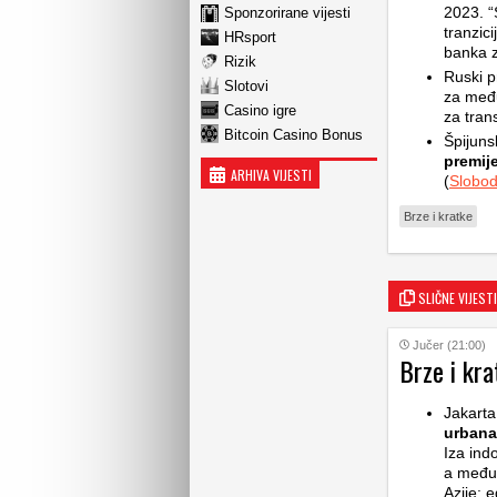
2023. “
Sponzorirane vijesti
tranzic
HRsport
banka z
Rizik
Ruski p
Slotovi
za među
Casino igre
za tran
Bitcoin Casino Bonus
Špijun
premij
ARHIVA VIJESTI
(
Slobo
Brze i kratke
SLIČNE VIJESTI
Jučer (21:00)
Brze i kra
Jakarta
urbana
Iza ind
a među 
Azije: e