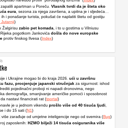
otpisao naredbu protiv “porođajnog turizma” (
Index
)
 zapalili apartman u Poreču.
Vlasnik tvrdi da je šteta oko
suća eura
, sezona za njega završena, a upitna je i sljedeća…
 ih i ponašanje turista, pokušat će naplatiti štetu od gostiju
Jutarnji
)
k Žalgirisu
zabio pet komada
, i to u gostima u Vilniusu
 Rijeka pogotkom Jankovića
došla do nove europske
e
protiv finskog Ilvesa (
Index
)
0)
tke
ije i Ukrajine mogao bi do kraja 2026.
ući u završnu
ku fazu, procjenjuje japanski stručnjak
za sigurnost: ishod
rediti pojedinačni proboji ni napadi dronovima, nego
ska demografija, smanjivanje američke pomoći i sposobnost
a nastavi financirati rat (
tportal
)
navle je u jednom vikendu
prošlo više od 40 tisuća ljudi
,
e i do 15 sati (
N1
)
više zarađuje od umjetne inteligencije nego od svemira (
Bug
)
roj zaposlenih:
HZMO bilježi 14 tisuća osiguranika više