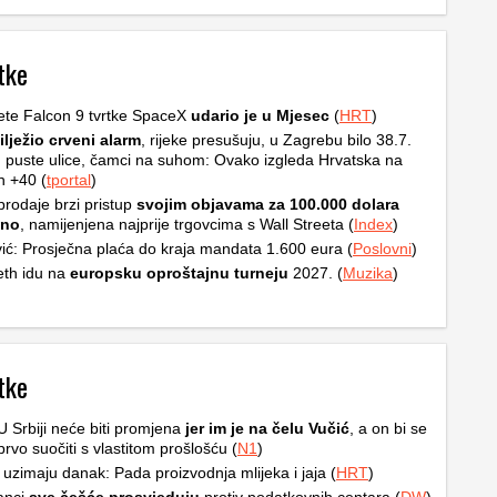
tke
ete Falcon 9 tvrtke SpaceX
udario je u Mjesec
(
HRT
)
ilježio crveni alarm
, rijeke presušuju, u Zagrebu bilo 38.7.
, puste ulice, čamci na suhom: Ovako izgleda Hrvatska na
h +40 (
tportal
)
rodaje brzi pristup
svojim objavama za 100.000 dolara
čno
, namijenjena najprije trgovcima s Wall Streeta (
Index
)
ić: Prosječna plaća do kraja mandata 1.600 eura (
Poslovni
)
th idu na
europsku oproštajnu turneju
2027. (
Muzika
)
tke
 U Srbiji neće biti promjena
jer im je na čelu Vučić
, a on bi se
prvo suočiti s vlastitom prošlošću (
N1
)
 uzimaju danak: Pada proizvodnja mlijeka i jaja (
HRT
)