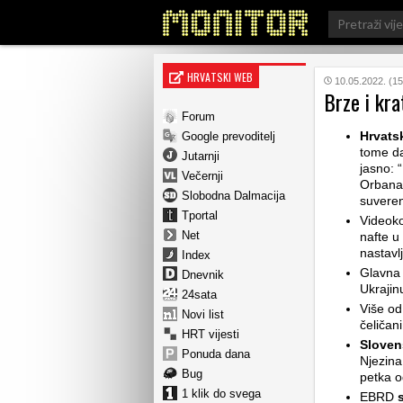
Search
for:
HRVATSKI WEB
10.05.2022. (15
Brze i kra
Forum
Hrvats
Google prevoditelj
tome da
Jutarnji
jasno: 
Večernji
Orbana 
Slobodna Dalmacija
suvere
Tportal
Videoko
Net
nafte u
nastavlj
Index
Glavna 
Dnevnik
Ukrajinu
24sata
Više o
Novi list
čeličan
HRT vijesti
Slovens
Ponuda dana
Njezina
Bug
petka o
1 klik do svega
EBRD