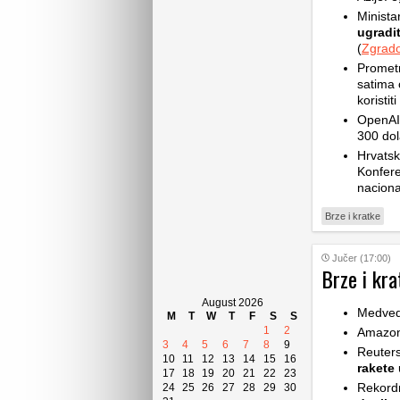
Minista
ugradit
(
Zgrado
Prometn
satima 
koristi
OpenAI-
300 dol
Hrvatsk
Konfere
naciona
Brze i kratke
Jučer (17:00)
Brze i kra
August 2026
Medve
M
T
W
T
F
S
S
1
2
Amazon 
3
4
5
6
7
8
9
Reuters
10
11
12
13
14
15
16
rakete
u
17
18
19
20
21
22
23
Rekord
24
25
26
27
28
29
30