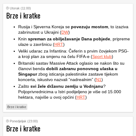
Utorak (11:00)
Brze i kratke
Rusija i Sjeverna Koreja se
povezuju mostom
, to izaziva
zabrinutost u Ukrajini (
DW
)
Knin
spreman za obilježavanje Dana pobjede
, pripreme
ulaze u završnicu (
HRT
)
Veliki udarac za Infantina: Čeferin s prvim čovjekom PSG-
a kroji plan za smjenu na čelu FIFA-e (
Sport klub
)
Britanski sastav Massive Attack oglasio se nakon što su
članovi benda
dobili zabranu ponovnog ulaska u
Singapur
zbog isticanja palestinske zastave tijekom
koncerta, iskustvo nazvali “nadrealnim” (
N1
)
Zašto
svi žele državnu zemlju u Vodnjanu
?
Poljoprivrednicima u Istri podijeljeno je više od 15.000
hektara, najviše u ovoj općini (
HRT
)
Brze i kratke
Ponedjeljak (23:00)
Brze i kratke