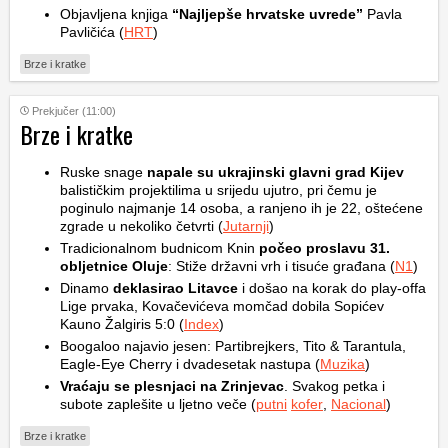
Objavljena knjiga
“Najljepše hrvatske uvrede”
Pavla
Pavličića (
HRT
)
Brze i kratke
Prekjučer (11:00)
Brze i kratke
Ruske snage
napale su ukrajinski glavni grad Kijev
balističkim projektilima u srijedu ujutro, pri čemu je
poginulo najmanje 14 osoba, a ranjeno ih je 22, oštećene
zgrade u nekoliko četvrti (
Jutarnji
)
Tradicionalnom budnicom Knin
počeo proslavu 31.
obljetnice Oluje
: Stiže državni vrh i tisuće građana (
N1
)
Dinamo
deklasirao Litavce
i došao na korak do play-offa
Lige prvaka, Kovačevićeva momčad dobila Sopićev
Kauno Žalgiris 5:0 (
Index
)
Boogaloo najavio jesen: Partibrejkers, Tito & Tarantula,
Eagle-Eye Cherry i dvadesetak nastupa (
Muzika
)
Vraćaju se plesnjaci na Zrinjevac
. Svakog petka i
subote zaplešite u ljetno veče (
putni
kofer
,
Nacional
)
Brze i kratke