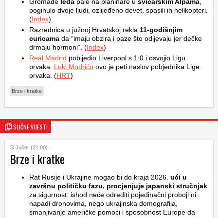
Gromade
leda
pale na planinare u
švicarskim Alpama
,
poginulo dvoje ljudi, ozlijeđeno devet, spasili ih helikopteri.
(
Index
)
Razrednica u južnoj Hrvatskoj rekla
11-godišnjim
curicama
da “imaju obzira i paze što odijevaju jer dečke
drmaju hormoni”. (
Index
)
Real Madrid
pobijedio Liverpool s 1:0 i osvojio Ligu
prvaka.
Luki Modriću
ovo je peti naslov pobjednika Lige
prvaka. (
HRT
)
Brze i kratke
SLIČNE VIJESTI
Jučer (21:00)
Brze i kratke
Rat Rusije i Ukrajine mogao bi do kraja 2026.
ući u
završnu političku fazu, procjenjuje japanski stručnjak
za sigurnost: ishod neće odrediti pojedinačni proboji ni
napadi dronovima, nego ukrajinska demografija,
smanjivanje američke pomoći i sposobnost Europe da