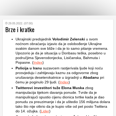
KATEGORIJE
29.05.2022. (07:00)
Brze i kratke
HRVATSKI
Ukrajinski predsjednik
Volodimir Zelenski
u svom
WEB
noćnom obraćanju izjavio da je oslobođenje Ukrajine
svakim danom sve bliže i da je to samo pitanje vremena.
Upozorio je da je situacija u Donbasu teška, posebno u
područjima Sjeverodonjecka, Lisičanska, Bahmuta i
Popasne. (
Index
)
Policija u
Iranu
suzavcem rastjerivala ljude koji noću
prosvjeduju i zahtijevaju kaznu za odgovorne zbog
urušavanja deseterokatnice u izgradnji u
Abadanu
pri
čemu je poginulo 29 ljudi. (
Index
)
Twitterovi investitori tuže
Elona Muska
zbog
manipulacija tijekom davanja ponude. Tvrde da je
manipulirajući spustio cijenu dionica tvrtke kada je dao
ponudu za preuzimanje i da je uštedio 156 milijuna dolara
tako što nije otkrio da je kupio više od pet posto Twittera
do 14. ožujka. (
Lider
)