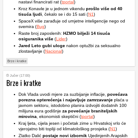
nastavi financirati rat (
tportal
)
Kroz Konavle je u jednom vikendu
prošlo više od 40
tisuća ljudi
, čekalo se i do 15 sati (
N1
)
SpaceX više zarađuje od umjetne inteligencije nego od
svemira (
Bug
)
Raste broj zaposlenih:
HZMO bilježi 14 tisuća
osiguranika više
(
Lider
)
Jared Leto gubi uloge
nakon optužbi za seksualno
zlostavljanje (
Nacional
)
Brze i kratke
Jučer (17:00)
Brze i kratke
Dok Vlada uvodi mjere za suzbijanje inflacije,
povećava
porezna opterećenja i najavljuje zamrzavanje
plaća u
javnom sektoru, istodobno planira izdvojiti dodatnih 100
milijuna eura godišnje
za povećanje braniteljskih
mirovina
, ekonomisti skeptični (
tportal
)
Kraj ljeta, cijela jesen i početak zime u Hrvatskoj vrlo će
vjerojatno biti topliji od klimatološkog prosjeka (
N1
)
Zlatko Dalić
postaje novi izbornik
Ujedinjenih Arapskih