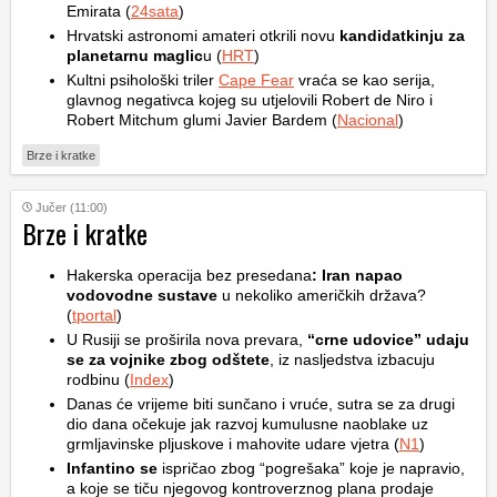
Emirata (
24sata
)
Hrvatski astronomi amateri otkrili novu
kandidatkinju za
planetarnu maglic
u (
HRT
)
Kultni psihološki triler
Cape Fear
vraća se kao serija,
glavnog negativca kojeg su utjelovili Robert de Niro i
Robert Mitchum glumi Javier Bardem (
Nacional
)
Brze i kratke
Jučer (11:00)
Brze i kratke
Hakerska operacija bez presedana
: Iran napao
vodovodne sustave
u nekoliko američkih država?
(
tportal
)
U Rusiji se proširila nova prevara,
“crne udovice” udaju
se za vojnike zbog odštete
, iz nasljedstva izbacuju
rodbinu (
Index
)
Danas će vrijeme biti sunčano i vruće, sutra se za drugi
dio dana očekuje jak razvoj kumulusne naoblake uz
grmljavinske pljuskove i mahovite udare vjetra (
N1
)
Infantino se
ispričao zbog “pogrešaka” koje je napravio,
a koje se tiču njegovog kontroverznog plana prodaje