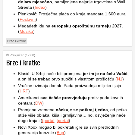
dolara mjesečno
, namijenjena najprije trgovcima s Wall
Streeta (
Index
)
Plenković: Prosječna plaća do kraja mandata 1.600 eura
(
Poslovni
)
Megadeth idu na
europsku oproštajnu turneju
2027.
(
Muzika
)
Brze i kratke
Prekjučer (17:00)
Brze i kratke
Klasić: U Srbiji neće biti promjena
jer im je na čelu Vučić
,
a on bi se trebao prvo suočiti s vlastitom prošlošću (
N1
)
Vrućine uzimaju danak: Pada proizvodnja mlijeka i jaja
(
HRT
)
Amerikanci
sve češće prosvjeduju
protiv podatkovnih
centara (
DW
)
Promjena vremena
očekuje se potkraj tjedna
, od petka
stiže više oblaka, kiša i grmljavina… no, osvježenje neće
dugo trajati (
tportal
,
tportal
)
Novi Xbox mogao bi pokretati igre sa svih prethodnih
generacija konzole (
Bug
)