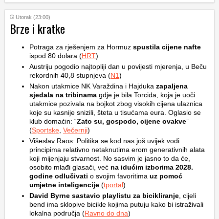
Utorak (23:00)
Brze i kratke
Potraga za rješenjem za Hormuz
spustila cijene nafte
ispod 80 dolara (
HRT
)
Austriju pogodio najtopliji dan u povijesti mjerenja, u Beču
rekordnih 40,8 stupnjeva (
N1
)
Nakon utakmice NK Varaždina i Hajduka
zapaljena
sjedala na tribinama
gdje je bila Torcida, koja je uoči
utakmice pozivala na bojkot zbog visokih cijena ulaznica
koje su kasnije snizili, šteta u tisućama eura. Oglasio se
klub domaćin: “
Zato su, gospodo, cijene ovakve
”
(
Sportske
,
Večernji
)
Višeslav Raos: Politika se kod nas još uvijek vodi
principima relativno netaknutima erom generativnih alata
koji mijenjaju stvarnost. No sasvim je jasno to da će,
osobito mlađi glasači, već
na idućim izborima 2028.
godine odlučivati
o svojim favoritima
uz pomoć
umjetne inteligencije
(
tportal
)
David Byrne sastavio playlistu za bicikliranje
, cijeli
bend ima sklopive bicikle kojima putuju kako bi istraživali
lokalna područja (
Ravno do dna
)