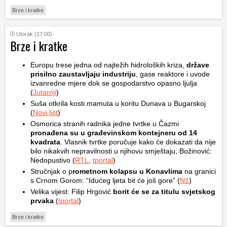
Brze i kratke
Utorak (17:00)
Brze i kratke
Europu trese jedna od najtežih hidroloških kriza,
države
prisilno zaustavljaju industriju
, gase reaktore i uvode
izvanredne mjere dok se gospodarstvo opasno ljulja
(
Jutarnji
)
Suša otkrila kosti mamuta u koritu Dunava u Bugarskoj
(
Novi list
)
Osmorica stranih radnika jedne tvrtke u Čazmi
pronađena su u građevinskom kontejneru od 14
kvadrata
. Vlasnik tvrtke poručuje kako će dokazati da nije
bilo nikakvih nepravilnosti u njihovu smještaju, Božinović:
Nedopustivo (
RTL
,
tportal
)
Stručnjak o p
rometnom kolapsu u Konavlima
na granici
s Crnom Gorom: “Idućeg ljeta bit će još gore” (
N1
)
Velika vijest: Filip Hrgović
borit će se za titulu svjetskog
prvaka
(
tportal
)
Brze i kratke