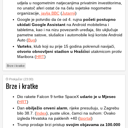
udjela u nogometnim natjecanjima privatnim investitorima,
no unatoč aferi ostat će na čelu svjetske nogometne
organizacije,
javlja BBC
(
Jutarnji
)
Google je potvrdio da će od 4. rujna
početi postupno
ukidati Google Assistant
na Android mobitelima i
tabletima, kao i na nizu povezanih uređaja, što ukjlučuje
pametne satove, slušalice i automobile koji koriste Android
Auto (
Bug
)
Varteks
, klub koji su prije 15 godina pokrenuli navijači,
otvorio obnovljeni stadion u Hrašćici
utakmicom protiv
Maribora (
HRT
)
Brze i kratke
Prekjučer (23:00)
Brze i kratke
Dio rakete Falcon 9 tvrtke SpaceX
udario je u Mjesec
(
HRT
)
Dan
obilježio crveni alarm
, rijeke presušuju, u Zagrebu
bilo 38.7. (
Index
), puste ulice, čamci na suhom: Ovako
izgleda Hrvatska na paklenih +40 (
tportal
)
Trump prodaje brzi pristup
svojim objavama za 100.000