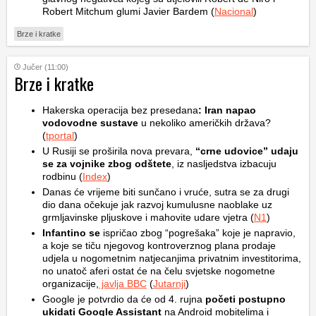
Robert Mitchum glumi Javier Bardem (
Nacional
)
Brze i kratke
Jučer (11:00)
Brze i kratke
Hakerska operacija bez presedana
: Iran napao
vodovodne sustave
u nekoliko američkih država?
(
tportal
)
U Rusiji se proširila nova prevara,
“crne udovice” udaju
se za vojnike zbog odštete
, iz nasljedstva izbacuju
rodbinu (
Index
)
Danas će vrijeme biti sunčano i vruće, sutra se za drugi
dio dana očekuje jak razvoj kumulusne naoblake uz
grmljavinske pljuskove i mahovite udare vjetra (
N1
)
Infantino se
ispričao zbog “pogrešaka” koje je napravio,
a koje se tiču njegovog kontroverznog plana prodaje
udjela u nogometnim natjecanjima privatnim investitorima,
no unatoč aferi ostat će na čelu svjetske nogometne
organizacije,
javlja BBC
(
Jutarnji
)
Google je potvrdio da će od 4. rujna
početi postupno
ukidati Google Assistant
na Android mobitelima i