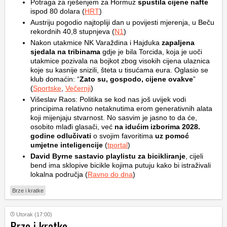
Potraga za rješenjem za Hormuz
spustila cijene nafte
ispod 80 dolara (
HRT
)
Austriju pogodio najtopliji dan u povijesti mjerenja, u Beču
rekordnih 40,8 stupnjeva (
N1
)
Nakon utakmice NK Varaždina i Hajduka
zapaljena
sjedala na tribinama
gdje je bila Torcida, koja je uoči
utakmice pozivala na bojkot zbog visokih cijena ulaznica
koje su kasnije snizili, šteta u tisućama eura. Oglasio se
klub domaćin: “
Zato su, gospodo, cijene ovakve
”
(
Sportske
,
Večernji
)
Višeslav Raos: Politika se kod nas još uvijek vodi
principima relativno netaknutima erom generativnih alata
koji mijenjaju stvarnost. No sasvim je jasno to da će,
osobito mlađi glasači, već
na idućim izborima 2028.
godine odlučivati
o svojim favoritima
uz pomoć
umjetne inteligencije
(
tportal
)
David Byrne sastavio playlistu za bicikliranje
, cijeli
bend ima sklopive bicikle kojima putuju kako bi istraživali
lokalna područja (
Ravno do dna
)
Brze i kratke
Utorak (17:00)
Brze i kratke