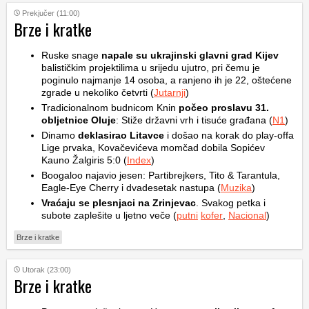
Prekjučer (11:00)
Brze i kratke
Ruske snage
napale su ukrajinski glavni grad Kijev
balističkim projektilima u srijedu ujutro, pri čemu je
poginulo najmanje 14 osoba, a ranjeno ih je 22, oštećene
zgrade u nekoliko četvrti (
Jutarnji
)
Tradicionalnom budnicom Knin
počeo proslavu 31.
obljetnice Oluje
: Stiže državni vrh i tisuće građana (
N1
)
Dinamo
deklasirao Litavce
i došao na korak do play-offa
Lige prvaka, Kovačevićeva momčad dobila Sopićev
Kauno Žalgiris 5:0 (
Index
)
Boogaloo najavio jesen: Partibrejkers, Tito & Tarantula,
Eagle-Eye Cherry i dvadesetak nastupa (
Muzika
)
Vraćaju se plesnjaci na Zrinjevac
. Svakog petka i
subote zaplešite u ljetno veče (
putni
kofer
,
Nacional
)
Brze i kratke
Utorak (23:00)
Brze i kratke