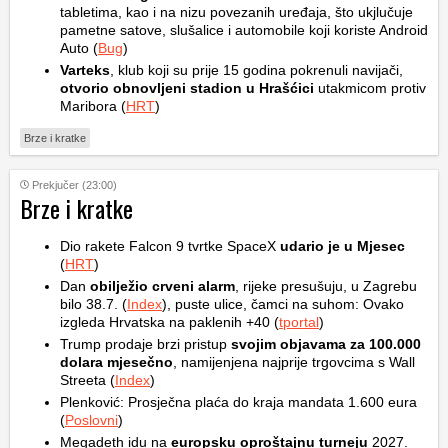
tabletima, kao i na nizu povezanih uređaja, što ukjlučuje
pametne satove, slušalice i automobile koji koriste Android
Auto (
Bug
)
Varteks
, klub koji su prije 15 godina pokrenuli navijači,
otvorio obnovljeni stadion u Hrašćici
utakmicom protiv
Maribora (
HRT
)
Brze i kratke
Prekjučer (23:00)
Brze i kratke
Dio rakete Falcon 9 tvrtke SpaceX
udario je u Mjesec
(
HRT
)
Dan
obilježio crveni alarm
, rijeke presušuju, u Zagrebu
bilo 38.7. (
Index
), puste ulice, čamci na suhom: Ovako
izgleda Hrvatska na paklenih +40 (
tportal
)
Trump prodaje brzi pristup
svojim objavama za 100.000
dolara mjesečno
, namijenjena najprije trgovcima s Wall
Streeta (
Index
)
Plenković: Prosječna plaća do kraja mandata 1.600 eura
(
Poslovni
)
Megadeth idu na
europsku oproštajnu turneju
2027.