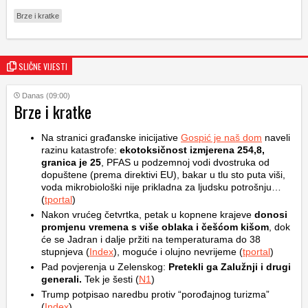
Brze i kratke
SLIČNE VIJESTI
Danas (09:00)
Brze i kratke
Na stranici građanske inicijative
Gospić je naš dom
naveli
razinu katastrofe:
ekotoksičnost izmjerena 254,8,
granica je 25
, PFAS u podzemnoj vodi dvostruka od
dopuštene (prema direktivi EU), bakar u tlu sto puta viši,
voda mikrobiološki nije prikladna za ljudsku potrošnju…
(
tportal
)
Nakon vrućeg četvrtka, petak u kopnene krajeve
donosi
promjenu vremena s više oblaka i češćom kišom
, dok
će se Jadran i dalje pržiti na temperaturama do 38
stupnjeva (
Index
), moguće i olujno nevrijeme (
tportal
)
Pad povjerenja u Zelenskog:
Pretekli ga Zalužnji i drugi
generali.
Tek je šesti (
N1
)
Trump potpisao naredbu protiv “porođajnog turizma”
(
Index
)