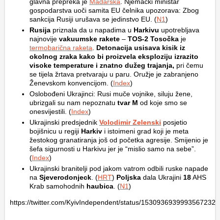
glavna prepreka je
Mađarska
. Njemački ministar
gospodarstva uoči samita EU čelnika upozorava: Zbog
sankcija Rusiji urušava se jedinstvo EU. (
N1
)
Rusija
priznala da u napadima u
Harkivu
upotrebljava
najnovije
vakuumske rakete
–
TOS-2 Tosočka
je
termobarična raketa
.
Detonacija usisava kisik iz
okolnog zraka kako bi proizvela eksploziju izrazito
visoke temperature i znatno dužeg trajanja,
pri čemu
se tijela žrtava pretvaraju u paru. Oružje je zabranjeno
Ženevskom konvencijom. (
Index
)
Oslobođeni Ukrajinci: Rusi muče vojnike, siluju žene,
ubrizgali su nam nepoznatu
tvar M
od koje smo se
onesvijestili. (
Index
)
Ukrajinski predsjednik
Volodimir Zelenski
posjetio
bojišnicu u regiji
Harkiv
i istoimeni grad koji je meta
žestokog granatiranja još od početka agresije. Smijenio je
šefa sigurnosti u Harkivu jer je “mislio samo na sebe”.
(
Index
)
Ukrajinski branitelji pod jakom vatrom odbili ruske napade
na
Sjeverodonjeck
. (
HRT
)
Poljska
dala Ukrajini
18
AHS
Krab samohodnih
haubica
. (
N1
)
https://twitter.com/KyivIndependent/status/1530936939993567232