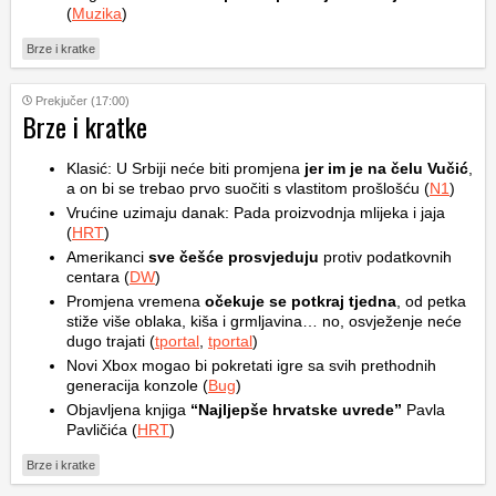
(
Muzika
)
Brze i kratke
Prekjučer (17:00)
Brze i kratke
Klasić: U Srbiji neće biti promjena
jer im je na čelu Vučić
,
a on bi se trebao prvo suočiti s vlastitom prošlošću (
N1
)
Vrućine uzimaju danak: Pada proizvodnja mlijeka i jaja
(
HRT
)
Amerikanci
sve češće prosvjeduju
protiv podatkovnih
centara (
DW
)
Promjena vremena
očekuje se potkraj tjedna
, od petka
stiže više oblaka, kiša i grmljavina… no, osvježenje neće
dugo trajati (
tportal
,
tportal
)
Novi Xbox mogao bi pokretati igre sa svih prethodnih
generacija konzole (
Bug
)
Objavljena knjiga
“Najljepše hrvatske uvrede”
Pavla
Pavličića (
HRT
)
Brze i kratke