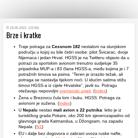
KATEGORIJE
29.05.2022. (22:00)
Brze i kratke
HRVATSKI
Traje potraga za
Cessnom 182
nestalom na slunjskom
WEB
području u kojoj su bile četiri osobe: pilot Švicarac, dvoje
Nijemaca i jedan Hrvat. HGSS je na Twitteru objavio da u
potrazi za sportskim avionom trenutno sudjeluje 35
pripadnika MUP-a i 83 člana HGSS-a, među kojima je i 7
potražnih timova sa psima. “Teren je izrazito težak, ali
potraga se nastavlja tijekom noći. U idućim satima stižu
timovi HGSS-a iz cijele Hrvatske”, javili su. Potragu
otežavaju nepovoljni
vremenski uvjeti
. (
Index
)
Žena u Brezovcu čula lom i buku. HGSS: Potraga za
avionom je sužena. (
Index
)
U
Nepalu
nestao
mali avion s 22 putnika
: letio je iz
turističkog grada Pokare, oko 200 km sjeverozapadno od
glavnoga grada Katmandua, u Džongsam, na zapadu
Nepala. (
N1
)
EU i dalje bez dogovora o zabrani uvoza ruske nafte,