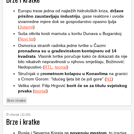
Europu trese jedna od najtežih hidroloških kriza,
države
prisilno zaustavljaju industriju
, gase reaktore i uvode
izvanredne mjere dok se gospodarstvo opasno ljulja
(
Jutarnji
)
Suša otkrila kosti mamuta u koritu Dunava u Bugarskoj
(
Novi list
)
Osmorica stranih radnika jedne tvrtke u Čazmi
pronađena su u građevinskom kontejneru od 14
kvadrata
. Vlasnik tvrtke poručuje kako će dokazati da nije
bilo nikakvih nepravilnosti u njihovu smještaju, Božinović:
Nedopustivo (
RTL
,
tportal
)
Stručnjak o p
rometnom kolapsu u Konavlima
na granici
s Crnom Gorom: “Idućeg ljeta bit će još gore” (
N1
)
Velika vijest: Filip Hrgović
borit će se za titulu svjetskog
prvaka
(
tportal
)
Brze i kratke
Utorak (11:00)
Brze i kratke
Rusija i Sjeverna Koreja se
povezuju mostom
, to izaziva