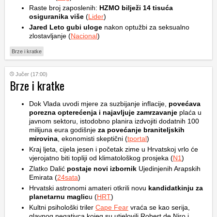
Raste broj zaposlenih:
HZMO bilježi 14 tisuća
osiguranika više
(
Lider
)
Jared Leto gubi uloge
nakon optužbi za seksualno
zlostavljanje (
Nacional
)
Brze i kratke
Jučer (17:00)
Brze i kratke
Dok Vlada uvodi mjere za suzbijanje inflacije,
povećava
porezna opterećenja i najavljuje zamrzavanje
plaća u
javnom sektoru, istodobno planira izdvojiti dodatnih 100
milijuna eura godišnje
za povećanje braniteljskih
mirovina
, ekonomisti skeptični (
tportal
)
Kraj ljeta, cijela jesen i početak zime u Hrvatskoj vrlo će
vjerojatno biti topliji od klimatološkog prosjeka (
N1
)
Zlatko Dalić
postaje novi izbornik
Ujedinjenih Arapskih
Emirata (
24sata
)
Hrvatski astronomi amateri otkrili novu
kandidatkinju za
planetarnu maglic
u (
HRT
)
Kultni psihološki triler
Cape Fear
vraća se kao serija,
glavnog negativca kojeg su utjelovili Robert de Niro i