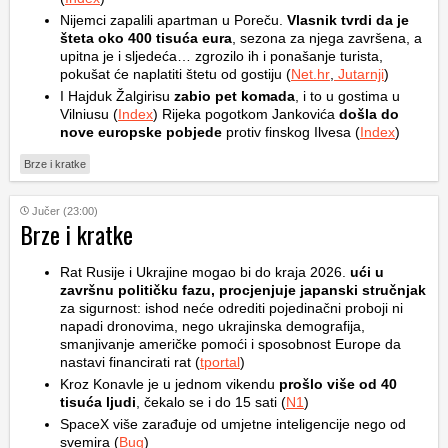
Nijemci zapalili apartman u Poreču.
Vlasnik tvrdi da je
šteta oko 400 tisuća eura
, sezona za njega završena, a
upitna je i sljedeća… zgrozilo ih i ponašanje turista,
pokušat će naplatiti štetu od gostiju (
Net.hr
,
Jutarnji
)
I Hajduk Žalgirisu
zabio pet komada
, i to u gostima u
Vilniusu (
Index
) Rijeka pogotkom Jankovića
došla do
nove europske pobjede
protiv finskog Ilvesa (
Index
)
Brze i kratke
Jučer (23:00)
Brze i kratke
Rat Rusije i Ukrajine mogao bi do kraja 2026.
ući u
završnu političku fazu, procjenjuje japanski stručnjak
za sigurnost: ishod neće odrediti pojedinačni proboji ni
napadi dronovima, nego ukrajinska demografija,
smanjivanje američke pomoći i sposobnost Europe da
nastavi financirati rat (
tportal
)
Kroz Konavle je u jednom vikendu
prošlo više od 40
tisuća ljudi
, čekalo se i do 15 sati (
N1
)
SpaceX više zarađuje od umjetne inteligencije nego od
svemira (
Bug
)