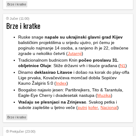
Brze i kratke
Jučer (11:00)
Brze i kratke
Ruske snage
napale su ukrajinski glavni grad Kijev
balističkim projektilima u srijedu ujutro, pri čemu je
poginulo najmanje 14 osoba, a ranjeno ih je 22, oštećene
zgrade u nekoliko četvrti (
Jutarnji
)
Tradicionalnom budnicom Knin
počeo proslavu 31.
obljetnice Oluje
: Stiže državni vrh i tisuće građana (
N1
)
Dinamo
deklasirao Litavce
i došao na korak do play-offa
Lige prvaka, Kovačevićeva momčad dobila Sopićev
Kauno Žalgiris 5:0 (
Index
)
Boogaloo najavio jesen: Partibrejkers, Tito & Tarantula,
Eagle-Eye Cherry i dvadesetak nastupa (
Muzika
)
Vraćaju se plesnjaci na Zrinjevac
. Svakog petka i
subote zaplešite u ljetno veče (
putni
kofer
,
Nacional
)
Brze i kratke
Prekjučer (23:00)