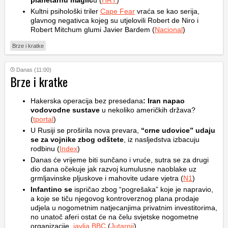
planetarnu maglic
u (
HRT
)
Kultni psihološki triler
Cape Fear
vraća se kao serija,
glavnog negativca kojeg su utjelovili Robert de Niro i
Robert Mitchum glumi Javier Bardem (
Nacional
)
Brze i kratke
Danas (11:00)
Brze i kratke
Hakerska operacija bez presedana
: Iran napao
vodovodne sustave
u nekoliko američkih država?
(
tportal
)
U Rusiji se proširila nova prevara,
“crne udovice” udaju
se za vojnike zbog odštete
, iz nasljedstva izbacuju
rodbinu (
Index
)
Danas će vrijeme biti sunčano i vruće, sutra se za drugi
dio dana očekuje jak razvoj kumulusne naoblake uz
grmljavinske pljuskove i mahovite udare vjetra (
N1
)
Infantino se
ispričao zbog “pogrešaka” koje je napravio,
a koje se tiču njegovog kontroverznog plana prodaje
udjela u nogometnim natjecanjima privatnim investitorima,
no unatoč aferi ostat će na čelu svjetske nogometne
organizacije,
javlja BBC
(
Jutarnji
)