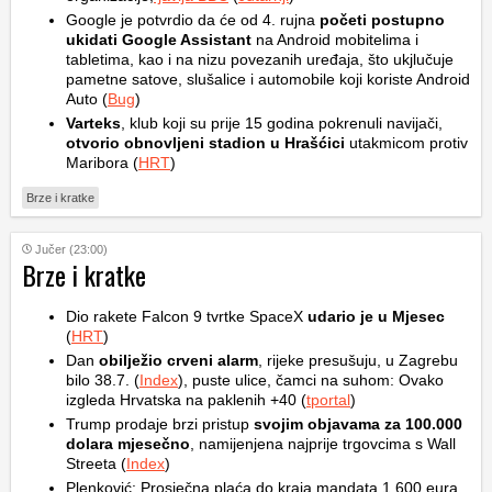
Google je potvrdio da će od 4. rujna
početi postupno
ukidati Google Assistant
na Android mobitelima i
tabletima, kao i na nizu povezanih uređaja, što ukjlučuje
pametne satove, slušalice i automobile koji koriste Android
Auto (
Bug
)
Varteks
, klub koji su prije 15 godina pokrenuli navijači,
otvorio obnovljeni stadion u Hrašćici
utakmicom protiv
Maribora (
HRT
)
Brze i kratke
Jučer (23:00)
Brze i kratke
Dio rakete Falcon 9 tvrtke SpaceX
udario je u Mjesec
(
HRT
)
Dan
obilježio crveni alarm
, rijeke presušuju, u Zagrebu
bilo 38.7. (
Index
), puste ulice, čamci na suhom: Ovako
izgleda Hrvatska na paklenih +40 (
tportal
)
Trump prodaje brzi pristup
svojim objavama za 100.000
dolara mjesečno
, namijenjena najprije trgovcima s Wall
Streeta (
Index
)
Plenković: Prosječna plaća do kraja mandata 1.600 eura