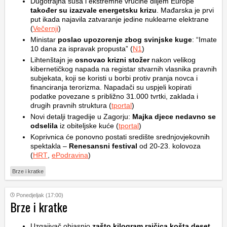
Dugotrajna suša i ekstremne vrućine diljem Europe
također su izazvale energetsku krizu
. Mađarska je prvi
put ikada najavila zatvaranje jedine nuklearne elektrane
(
Večernji
)
Ministar
poslao upozorenje zbog svinjske kuge
: “Imate
10 dana za ispravak propusta” (
N1
)
Lihtenštajn je
osnovao krizni stožer
nakon velikog
kibernetičkog napada na registar stvarnih vlasnika pravnih
subjekata, koji se koristi u borbi protiv pranja novca i
financiranja terorizma. Napadači su uspjeli kopirati
podatke povezane s približno 31.000 tvrtki, zaklada i
drugih pravnih struktura (
tportal
)
Novi detalji tragedije u Zagorju:
Majka djece nedavno se
odselila
iz obiteljske kuće (
tportal
)
Koprivnica će ponovno postati središte srednjovjekovnih
spektakla –
Renesansni festival
od 20-23. kolovoza
(
HRT
,
ePodravina
)
Brze i kratke
Ponedjeljak (17:00)
Brze i kratke
Uzgajivač objasnio
zašto kilogram rajčica košta deset