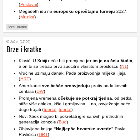
(
Poslovni
)
Megadeth idu na
europsku oproštajnu turneju
2027.
(
Muzika
)
Brze i kratke
Jučer (17:00)
Brze i kratke
Klasić: U Srbiji neće biti promjena
jer im je na čelu Vučić
,
a on bi se trebao prvo suočiti s vlastitom prošlošću (
N1
)
Vrućine uzimaju danak: Pada proizvodnja mlijeka i jaja
(
HRT
)
Amerikanci
sve češće prosvjeduju
protiv podatkovnih
centara (
DW
)
Promjena vremena
očekuje se potkraj tjedna
, od petka
stiže više oblaka, kiša i grmljavina… no, osvježenje neće
dugo trajati (
tportal
,
tportal
)
Novi Xbox mogao bi pokretati igre sa svih prethodnih
generacija konzole (
Bug
)
Objavljena knjiga
“Najljepše hrvatske uvrede”
Pavla
Pavličića (
HRT
)