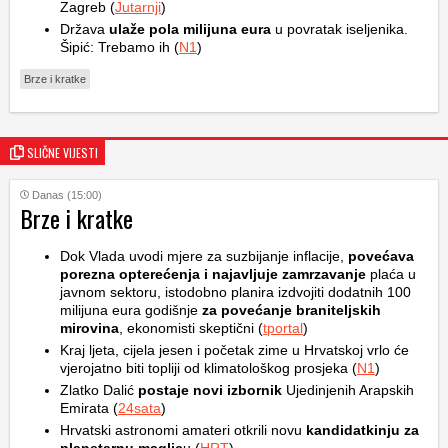
Zagreb (
Jutarnji
)
Država
ulaže pola milijuna eura
u povratak iseljenika.
Šipić: Trebamo ih (
N1
)
Brze i kratke
SLIČNE VIJESTI
Danas (15:00)
Brze i kratke
Dok Vlada uvodi mjere za suzbijanje inflacije,
povećava
porezna opterećenja i najavljuje zamrzavanje
plaća u
javnom sektoru, istodobno planira izdvojiti dodatnih 100
milijuna eura godišnje
za povećanje braniteljskih
mirovina
, ekonomisti skeptični (
tportal
)
Kraj ljeta, cijela jesen i početak zime u Hrvatskoj vrlo će
vjerojatno biti topliji od klimatološkog prosjeka (
N1
)
Zlatko Dalić
postaje novi izbornik
Ujedinjenih Arapskih
Emirata (
24sata
)
Hrvatski astronomi amateri otkrili novu
kandidatkinju za