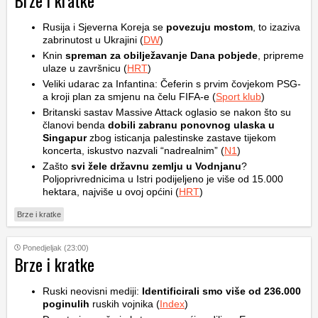
Brze i kratke
Rusija i Sjeverna Koreja se
povezuju mostom
, to izaziva
zabrinutost u Ukrajini (
DW
)
Knin
spreman za obilježavanje Dana pobjede
, pripreme
ulaze u završnicu (
HRT
)
Veliki udarac za Infantina: Čeferin s prvim čovjekom PSG-
a kroji plan za smjenu na čelu FIFA-e (
Sport klub
)
Britanski sastav Massive Attack oglasio se nakon što su
članovi benda
dobili zabranu ponovnog ulaska u
Singapur
zbog isticanja palestinske zastave tijekom
koncerta, iskustvo nazvali “nadrealnim” (
N1
)
Zašto
svi žele državnu zemlju u Vodnjanu
?
Poljoprivrednicima u Istri podijeljeno je više od 15.000
hektara, najviše u ovoj općini (
HRT
)
Brze i kratke
Ponedjeljak (23:00)
Brze i kratke
Ruski neovisni mediji:
Identificirali smo više od 236.000
poginulih
ruskih vojnika (
Index
)