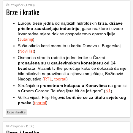
Prekjučer (17:00)
Brze i kratke
Europu trese jedna od najtežih hidroloških kriza,
države
prisilno zaustavljaju industriju
, gase reaktore i uvode
izvanredne mjere dok se gospodarstvo opasno ljulja
(
Jutarnji
)
Suša otkrila kosti mamuta u koritu Dunava u Bugarskoj
(
Novi list
)
Osmorica stranih radnika jedne tvrtke u Čazmi
pronađena su u građevinskom kontejneru od 14
kvadrata
. Vlasnik tvrtke poručuje kako će dokazati da nije
bilo nikakvih nepravilnosti u njihovu smještaju, Božinović:
Nedopustivo (
RTL
,
tportal
)
Stručnjak o p
rometnom kolapsu u Konavlima
na granici
s Crnom Gorom: “Idućeg ljeta bit će još gore” (
N1
)
Velika vijest: Filip Hrgović
borit će se za titulu svjetskog
prvaka
(
tportal
)
Brze i kratke
Prekjučer (11:00)