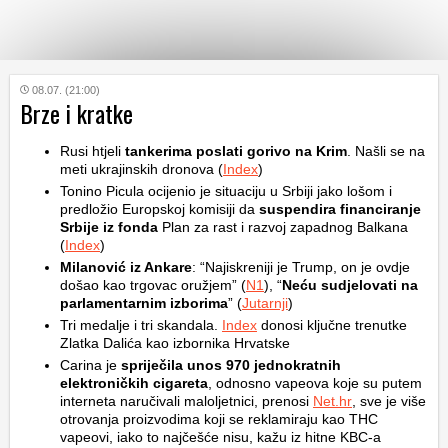
KATEGORIJE
08.07. (21:00)
Brze i kratke
HRVATSKI
Rusi htjeli
tankerima poslati gorivo na Krim
. Našli se na
WEB
meti ukrajinskih dronova (
Index
)
Tonino Picula ocijenio je situaciju u Srbiji jako lošom i
predložio Europskoj komisiji da
suspendira financiranje
Srbije iz fonda
Plan za rast i razvoj zapadnog Balkana
(
Index
)
Milanović iz Ankare
: “Najiskreniji je Trump, on je ovdje
došao kao trgovac oružjem” (
N1
), “
Neću sudjelovati na
parlamentarnim izborima
” (
Jutarnji
)
Tri medalje i tri skandala.
Index
donosi ključne trenutke
Zlatka Dalića kao izbornika Hrvatske
Carina je
spriječila
unos 970 jednokratnih
elektroničkih cigareta
, odnosno vapeova koje su putem
interneta naručivali maloljetnici, prenosi
Net.hr
, sve je više
otrovanja proizvodima koji se reklamiraju kao THC
vapeovi, iako to najčešće nisu, kažu iz hitne KBC-a