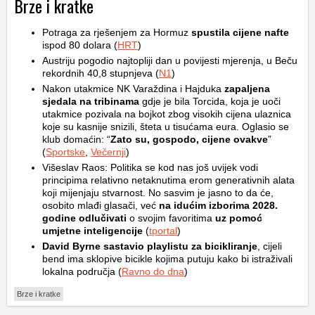
Brze i kratke
Potraga za rješenjem za Hormuz
spustila cijene nafte
ispod 80 dolara (
HRT
)
Austriju pogodio najtopliji dan u povijesti mjerenja, u Beču
rekordnih 40,8 stupnjeva (
N1
)
Nakon utakmice NK Varaždina i Hajduka
zapaljena
sjedala na tribinama
gdje je bila Torcida, koja je uoči
utakmice pozivala na bojkot zbog visokih cijena ulaznica
koje su kasnije snizili, šteta u tisućama eura. Oglasio se
klub domaćin: “
Zato su, gospodo, cijene ovakve
”
(
Sportske
,
Večernji
)
Višeslav Raos: Politika se kod nas još uvijek vodi
principima relativno netaknutima erom generativnih alata
koji mijenjaju stvarnost. No sasvim je jasno to da će,
osobito mlađi glasači, već
na idućim izborima 2028.
godine odlučivati
o svojim favoritima
uz pomoć
umjetne inteligencije
(
tportal
)
David Byrne sastavio playlistu za bicikliranje
, cijeli
bend ima sklopive bicikle kojima putuju kako bi istraživali
lokalna područja (
Ravno do dna
)
Brze i kratke